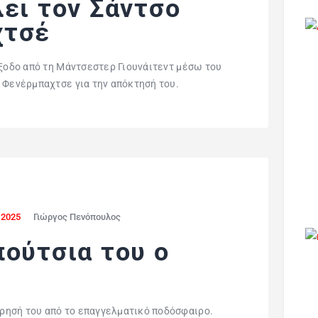
ει τον Σάντσο
χτσέ
έξοδο από τη Μάντσεστερ Γιουνάιτεντ μέσω του
 Φενέρμπαχτσε για την απόκτησή του.
, 2025
Γιώργος Πενόπουλος
πούτσια του ο
ρησή του από το επαγγελματικό ποδόσφαιρο.