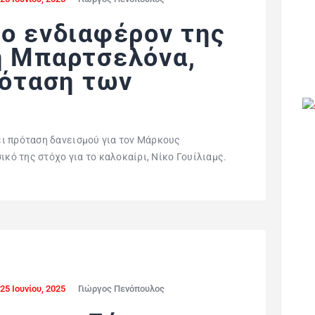
το ενδιαφέρον της
η Μπαρτσελόνα,
ρόταση των
ι πρόταση δανεισμού για τον Μάρκους
ικό της στόχο για το καλοκαίρι, Νίκο Γουίλιαμς.
25 Ιουνίου, 2025
Γιώργος Πενόπουλος