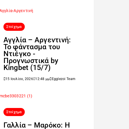
Στοίχημα
Αγγλία – Αργεντινή:
Το φάντασμα του
Ντιέγκο -
Προγνωστικά by
Kingbet (15/7)
15 Ιουλίου, 2026
12:48 μμ
Egglezoi Team
Στοίχημα
Γαλλία – Μαρόκο: Η