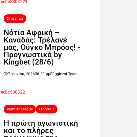
Στοίχημα
Νότια Αφρική –
Καναδάς: Τρέλανέ
μας, Ούγκο Μπρόος! -
Προγνωστικά by
Kingbet (28/6)
27 Ιουνίου, 2026
8:30 μμ
Egglezoi Team
Premier League
Ειδήσεις
H πρώτη αγωνιστική
και το πλήρες