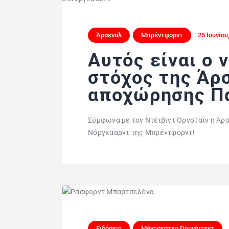
Άρσεναλ
Μπρέντφορντ
25 Ιουνίου
Αυτός είναι ο 
στόχος της Άρ
αποχώρησης Π
Σύμφωνα με τον Ντέιβιντ Όρνσταϊν η Άρσ
Νόργκααρντ της Μπρέντφορντ!
Ειδήσεις
Μάντσεστερ Γιουνάιτεντ