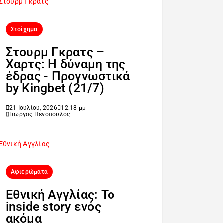
Στοίχημα
Στουρμ Γκρατς –
Χαρτς: Η δύναμη της
έδρας - Προγνωστικά
by Kingbet (21/7)
21 Ιουλίου, 2026
12:18 μμ
Γιώργος Πενόπουλος
Αφιερώματα
Εθνική Αγγλίας: Το
inside story ενός
ακόμα