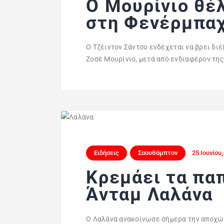
Ο Μουρίνιο θέλ
στη Φενέρμπα
Ο Τζέιντον Σάντσο ενδέχεται να βρει δι
Ζοσέ Μουρίνιο, μετά από ενδιαφέρον της
Ειδήσεις
Σαουθάμπτον
25 Ιουνίου
Κρεμάει τα πα
Άνταμ Λαλάνα
Ο Λαλάνα ανακοίνωσε σήμερα την αποχώ