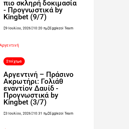
πιο σκληρή δοκιμασία
- Προγνωστικά by
Kingbet (9/7)
9 Ιουλίου, 2026
10:20 πμ
Egglezoi Team
Στοίχημα
Αργεντινή – Πράσινο
Ακρωτήρι: Γολιάθ
εναντίον Δαυίδ -
Προγνωστικά by
Kingbet (3/7)
3 Ιουλίου, 2026
10:31 πμ
Egglezoi Team