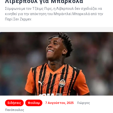
Λίβερπουλ για Μπαρκολά
Σύμφωνα με τον Τζέιμς Πιρς, η Λίβερπουλ δεν σχεδιάζει να
κινηθεί για την απόκτηση του Μπράντλεϊ Μπαρκολά από την
Παρί Σεν Ζερμεν.
Ειδήσεις
Φούλαμ
7 Αυγούστου, 2025
Γιώργος
Πενόπουλος