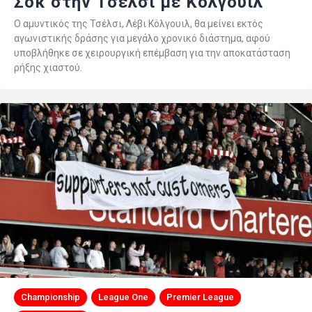
Σοκ στην Τσέλσι με Κόλγουιλ
Ο αμυντικός της Τσέλσι, Λέβι Κόλγουιλ, θα μείνει εκτός
αγωνιστικής δράσης για μεγάλο χρονικό διάστημα, αφού
υποβλήθηκε σε χειρουργική επέμβαση για την αποκατάσταση
ρήξης χιαστού.
Championship
League One
Premier League