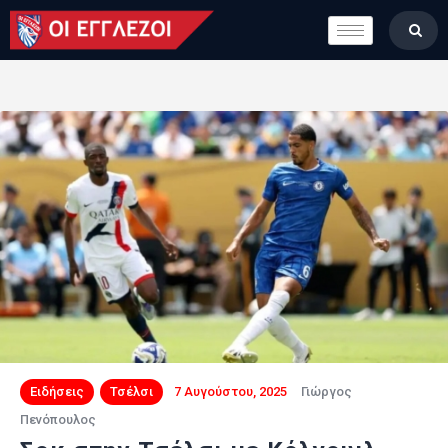
LONDON CALLING
ΚΑΤΗΓΟΡΙΕΣ
ΣΤΗΛΕΣ
ΒΑΘΜΟΛΟΓΙΕΣ
ΟΜΑΔΕΣ
ΠΟΙΟΙ ΕΙΜΑΣΤΕ
Ειδήσεις
Τσέλσι
7 Αυγούστου, 2025
Γιώργος
Πενόπουλος