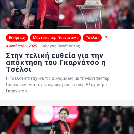
Ειδήσεις
Μάντσεστερ Γιουνάιτεντ
Τσέλσι
7
Αυγούστου, 2025
Γιώργος Πενόπουλος
Στην τελική ευθεία για την
απόκτηση του Γκαρνάτσο η
Τσέλσι
Η Τσέλσι επιτάχυνε τις συνομιλίες με τη Μάντσεστερ
Γιουνάιτεντ για τη μεταγραφή του εξτρέμ Αλεχάντρο
Γκαρνάτσο.