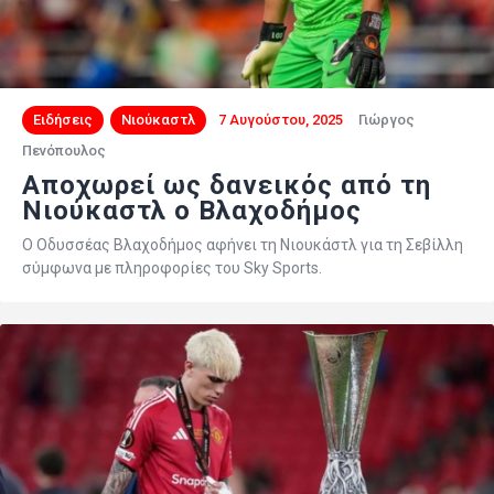
Ειδήσεις
Νιούκαστλ
7 Αυγούστου, 2025
Γιώργος
Πενόπουλος
Αποχωρεί ως δανεικός από τη
Νιούκαστλ ο Βλαχοδήμος
Ο Οδυσσέας Βλαχοδήμος αφήνει τη Νιουκάστλ για τη Σεβίλλη
σύμφωνα με πληροφορίες του Sky Sports.