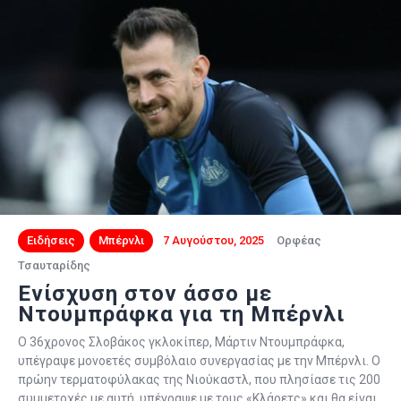
Ειδήσεις
Μπέρνλι
7 Αυγούστου, 2025
Ορφέας
Τσαυταρίδης
Ενίσχυση στον άσσο με
Ντουμπράφκα για τη Μπέρνλι
Ο 36χρονος Σλοβάκος γκλοκίπερ, Μάρτιν Ντουμπράφκα,
υπέγραψε μονοετές συμβόλαιο συνεργασίας με την Μπέρνλι. Ο
πρώην τερματοφύλακας της Νιούκαστλ, που πλησίασε τις 200
συμμετοχές με αυτή, υπέγραψε με τους «Κλάρετς» και θα είναι