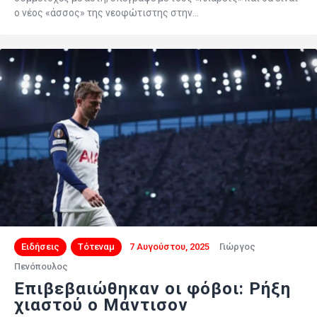
ο νέος «άσσος» της νεοφώτιστης στην…
Ειδήσεις
Τότεναμ
7 Αυγούστου, 2025
Γιώργος
Πενόπουλος
Eπιβεβαιώθηκαν οι φόβοι: Ρήξη
χιαστού ο Μάντισον