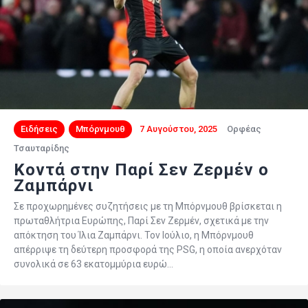
Ειδήσεις
Μπόρνμουθ
7 Αυγούστου, 2025
Ορφέας
Τσαυταρίδης
Κοντά στην Παρί Σεν Ζερμέν ο
Ζαμπάρνι
Σε προχωρημένες συζητήσεις με τη Μπόρνμουθ βρίσκεται η
πρωταθλήτρια Ευρώπης, Παρί Σεν Ζερμέν, σχετικά με την
απόκτηση του Ίλια Ζαμπάρνι. Τον Ιούλιο, η Μπόρνμουθ
απέρριψε τη δεύτερη προσφορά της PSG, η οποία ανερχόταν
συνολικά σε 63 εκατομμύρια ευρώ…