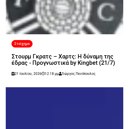
Στοίχημα
Στουρμ Γκρατς – Χαρτς: Η δύναμη της
έδρας - Προγνωστικά by Kingbet (21/7)
21 Ιουλίου, 2026
12:18 μμ
Γιώργος Πενόπουλος