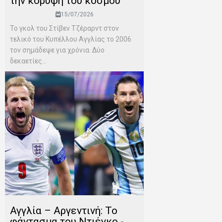
την κορυφή του κόσμου
15/07/2026
Το γκολ του Στίβεν Τζέραρντ στον
τελικό του Κυπέλλου Αγγλίας το 2006
τον σημάδεψε για χρόνια. Δύο
δεκαετίες...
Αγγλία – Αργεντινή: Το
φάντασμα του Ντιέγκο -