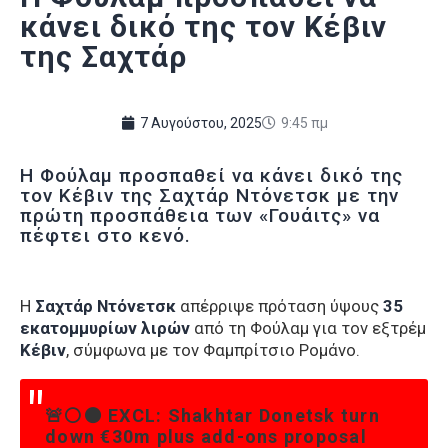
κάνει δικό της τον Κέβιν
της Σαχτάρ
7 Αυγούστου, 2025
9:45 πμ
Η Φούλαμ προσπαθεί να κάνει δικό της
τον Κέβιν της Σαχτάρ Ντόνετσκ με την
πρώτη προσπάθεια των «Γουάιτς» να
πέφτει στο κενό.
Η
Σαχτάρ Ντόνετσκ
απέρριψε πρόταση ύψους
35
εκατομμυρίων λιρών
από τη Φούλαμ για τον εξτρέμ
Κέβιν
, σύμφωνα με τον Φαμπρίτσιο Ρομάνο.
🚨⚪️⚫️ EXCL: Shakhtar Donetsk turn
down €30m plus add-ons proposal