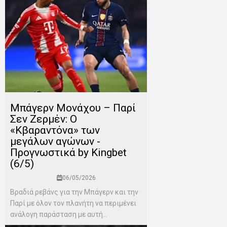
Μπάγερν Μονάχου – Παρί
Σεν Ζερμέν: Ο
«Κβαραντόνα» των
μεγάλων αγώνων -
Προγνωστικά by Kingbet
(6/5)
06/05/2026
Βραδιά ρεβάνς για την Μπάγερν και την
Παρί με όλον τον πλανήτη να περιμένει
ανάλογη παράσταση με αυτή...