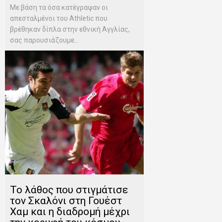
Mε βάση τα όσα κατέγραψαν οι
απεσταλμένοι του Αthletic που
βρέθηκαν δίπλα στην εθνική Αγγλίας,
σας παρουσιάζουμε...
Το λάθος που στιγμάτισε
τον Σκαλόνι στη Γουέστ
Χαμ και η διαδρομή μέχρι