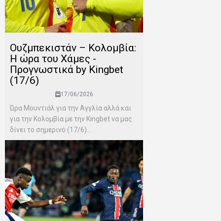
Ουζμπεκιστάν – Κολομβία:
Η ώρα του Χάμες -
Προγνωστικά by Kingbet
(17/6)
17/06/2026
Ώρα Μουντιάλ για την Αγγλία αλλά και
για την Κολομβία με την Kingbet να μας
δίνει το σημερινό (17/6)...