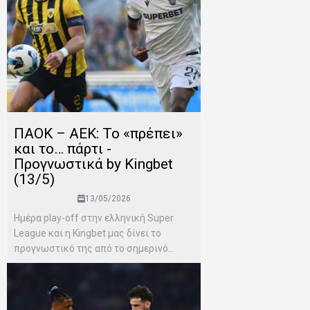
ΠΑΟΚ – ΑΕΚ: Το «πρέπει»
και το… πάρτι -
Προγνωστικά by Kingbet
(13/5)
13/05/2026
Ημέρα play-off στην ελληνική Super
League και η Kingbet μας δίνει το
προγνωστικό της από το σημερινό...