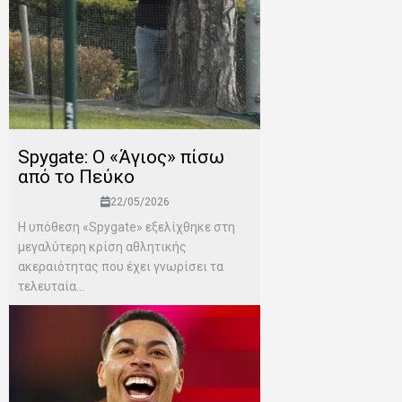
Spygate: Ο «Άγιος» πίσω
από το Πεύκο
22/05/2026
Η υπόθεση «Spygate» εξελίχθηκε στη
μεγαλύτερη κρίση αθλητικής
ακεραιότητας που έχει γνωρίσει τα
τελευταία...