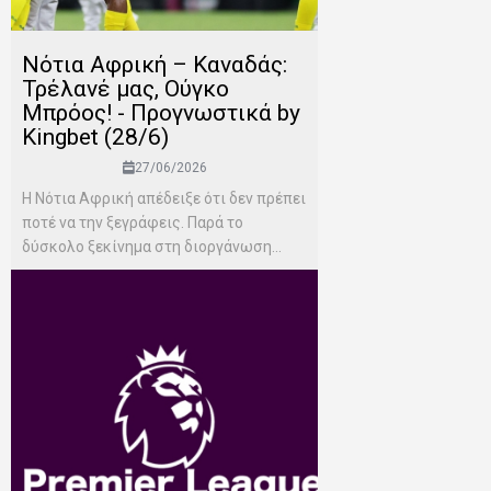
Νότια Αφρική – Καναδάς:
Τρέλανέ μας, Ούγκο
Μπρόος! - Προγνωστικά by
Kingbet (28/6)
27/06/2026
Η Νότια Αφρική απέδειξε ότι δεν πρέπει
ποτέ να την ξεγράφεις. Παρά το
δύσκολο ξεκίνημα στη διοργάνωση...