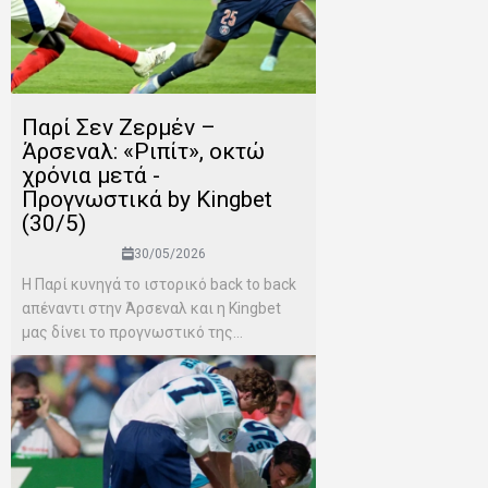
Παρί Σεν Ζερμέν –
Άρσεναλ: «Ριπίτ», οκτώ
χρόνια μετά -
Προγνωστικά by Kingbet
(30/5)
30/05/2026
Η Παρί κυνηγά το ιστορικό back to back
απέναντι στην Άρσεναλ και η Kingbet
μας δίνει το προγνωστικό της...