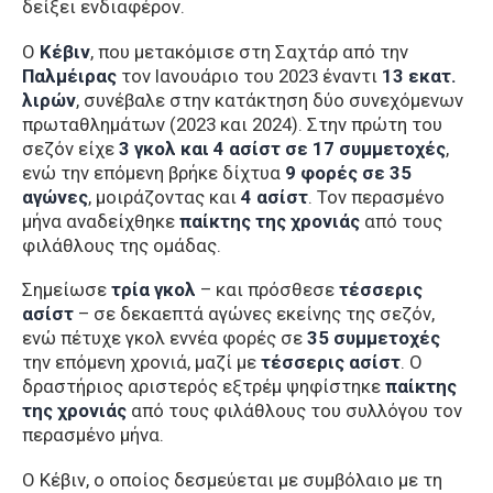
δείξει ενδιαφέρον.
Ο
Κέβιν
, που μετακόμισε στη Σαχτάρ από την
Παλμέιρας
τον Ιανουάριο του 2023 έναντι
13 εκατ.
λιρών
, συνέβαλε στην κατάκτηση δύο συνεχόμενων
πρωταθλημάτων (2023 και 2024). Στην πρώτη του
σεζόν είχε
3 γκολ και 4 ασίστ σε 17 συμμετοχές
,
ενώ την επόμενη βρήκε δίχτυα
9 φορές σε 35
αγώνες
, μοιράζοντας και
4 ασίστ
. Τον περασμένο
μήνα αναδείχθηκε
παίκτης της χρονιάς
από τους
φιλάθλους της ομάδας.
Σημείωσε
τρία γκολ
– και πρόσθεσε
τέσσερις
ασίστ
– σε δεκαεπτά αγώνες εκείνης της σεζόν,
ενώ πέτυχε γκολ εννέα φορές σε
35 συμμετοχές
την επόμενη χρονιά, μαζί με
τέσσερις ασίστ
. Ο
δραστήριος αριστερός εξτρέμ ψηφίστηκε
παίκτης
της χρονιάς
από τους φιλάθλους του συλλόγου τον
περασμένο μήνα.
Ο Κέβιν, ο οποίος δεσμεύεται με συμβόλαιο με τη