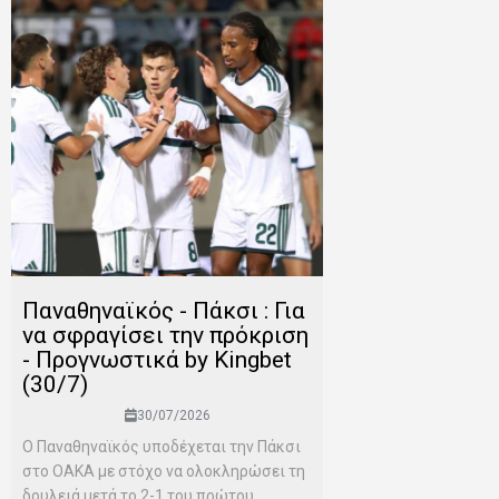
Παναθηναϊκός - Πάκσι : Για
να σφραγίσει την πρόκριση
- Προγνωστικά by Kingbet
(30/7)
30/07/2026
Ο Παναθηναϊκός υποδέχεται την Πάκσι
στο ΟΑΚΑ με στόχο να ολοκληρώσει τη
δουλειά μετά το 2-1 του πρώτου...