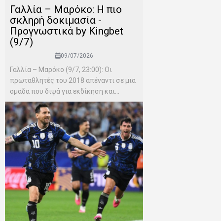
Γαλλία – Μαρόκο: Η πιο
σκληρή δοκιμασία -
Προγνωστικά by Kingbet
(9/7)
09/07/2026
Γαλλία – Μαρόκο (9/7, 23:00): Οι
πρωταθλητές του 2018 απέναντι σε μια
ομάδα που διψά για εκδίκηση και...