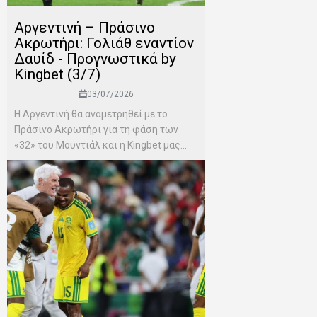
Αργεντινή – Πράσινο
Ακρωτήρι: Γολιάθ εναντίον
Δαυίδ - Προγνωστικά by
Kingbet (3/7)
03/07/2026
Η Αργεντινή θα αναμετρηθεί με το
Πράσινο Ακρωτήρι για τη φάση των
«32» του Μουντιάλ και η Kingbet μας...