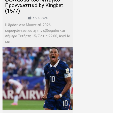
Προγνωστικά by Kingbet
(15/7)
15/07/2026
Η δράση στο Μουντιάλ 2026
κορυφώνεται αυτή την εβδομάδα και
σήμερα Τετάρτη 15/7 στις 22:00, Αγγλία
και...