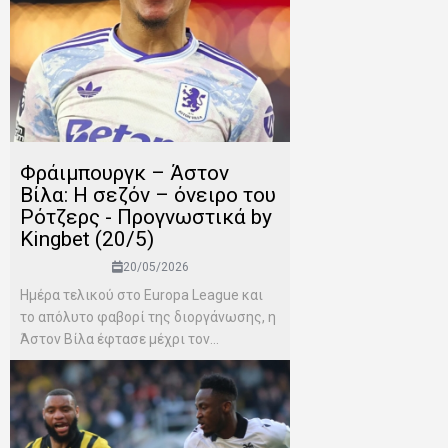
Φράιμπουργκ – Άστον
Βίλα: Η σεζόν – όνειρο του
Ρότζερς - Προγνωστικά by
Kingbet (20/5)
20/05/2026
Ημέρα τελικού στο Europa League και
το απόλυτο φαβορί της διοργάνωσης, η
Άστον Βίλα έφτασε μέχρι τον...