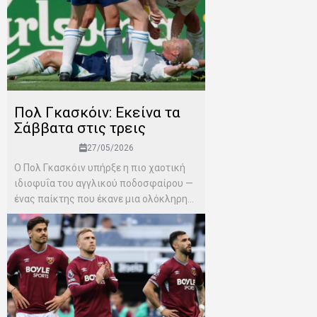
Πολ Γκασκόιν: Εκείνα τα
Σάββατα στις τρεις
27/05/2026
Ο Πολ Γκασκόιν υπήρξε η πιο χαοτική
ιδιοφυΐα του αγγλικού ποδοσφαίρου —
ένας παίκτης που έκανε μια ολόκληρη...