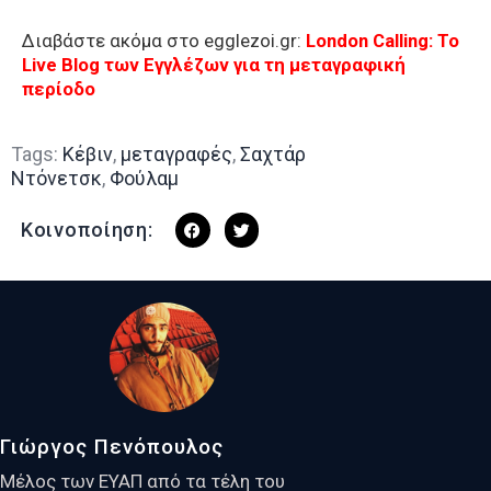
Διαβάστε ακόμα στο egglezoi.gr:
London Calling: To
Live Blog των Εγγλέζων για τη μεταγραφική
περίοδο
Tags:
Κέβιν
,
μεταγραφές
,
Σαχτάρ
Ντόνετσκ
,
Φούλαμ
Κοινοποίηση:
Γιώργος Πενόπουλος
Μέλος των ΕΥΑΠ από τα τέλη του