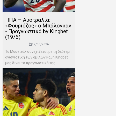
ΗΠΑ – Αυστραλία:
«Φουριόζος» ο Μπάλογκαν
- Προγνωστικά by Kingbet
(19/6)
19/06/2026
Το Μουντιάλ συνεχίζεται με τη δεύτερη
αγωνιστική των ομίλων και η Kingbet
μας δίνει το προγνωστικό της...