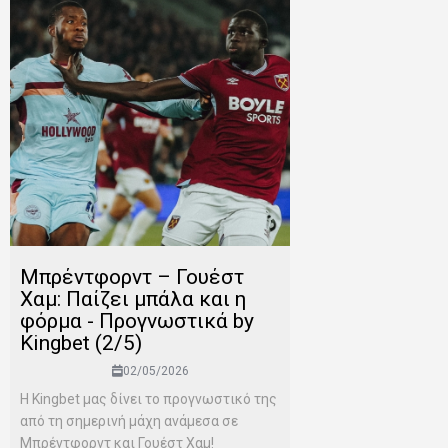
Μπρέντφορντ – Γουέστ
Χαμ: Παίζει μπάλα και η
φόρμα - Προγνωστικά by
Kingbet (2/5)
02/05/2026
Η Kingbet μας δίνει το προγνωστικό της
από τη σημερινή μάχη ανάμεσα σε
Μπρέντφορντ και Γουέστ Χαμ!