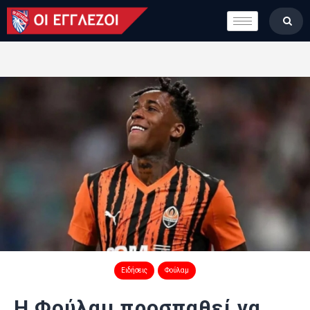
LONDON CALLING
ΚΑΤΗΓΟΡΙΕΣ
ΣΤΗΛΕΣ
ΒΑΘΜΟΛΟΓΙΕΣ
ΟΜΑΔΕΣ
ΠΟΙΟΙ ΕΙΜΑΣΤΕ
Ειδήσεις
Φούλαμ
Η Φούλαμ προσπαθεί να