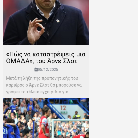
«Πώς να καταστρέψεις μια
ΟΜΑΔΑ», του Άρνε Σλοτ
05/12/2025
Μετά τη λήξη της προπονητικής του
καριέρας ο Άρνε Σλοτ θα μπορούσε να
γράψει το τέλειο εγχειρίδιο για...