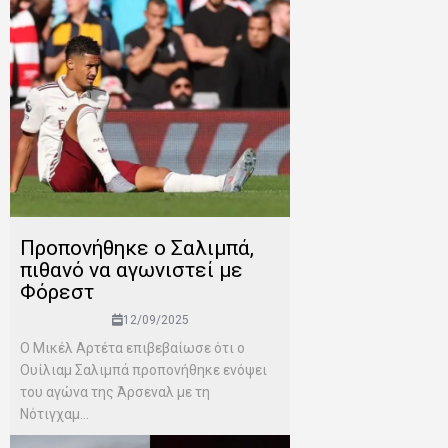
Προπονήθηκε ο Σαλιμπά,
πιθανό να αγωνιστεί με
Φόρεστ
12/09/2025
Ο Μικέλ Αρτέτα επιβεβαίωσε ότι ο
Ουίλιαμ Σαλιμπά προπονήθηκε ενόψει
του αγώνα της Άρσεναλ με τη
Νότιγχαμ...