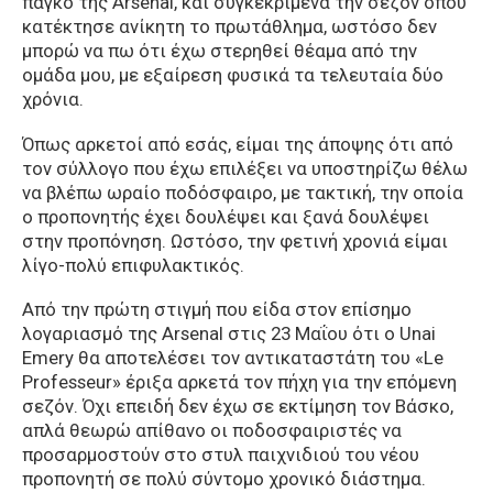
πάγκο της Arsenal, και συγκεκριμένα την σεζόν όπου
κατέκτησε ανίκητη το πρωτάθλημα, ωστόσο δεν
μπορώ να πω ότι έχω στερηθεί θέαμα από την
ομάδα μου, με εξαίρεση φυσικά τα τελευταία δύο
χρόνια.
Όπως αρκετοί από εσάς, είμαι της άποψης ότι από
τον σύλλογο που έχω επιλέξει να υποστηρίζω θέλω
να βλέπω ωραίο ποδόσφαιρο, με τακτική, την οποία
ο προπονητής έχει δουλέψει και ξανά δουλέψει
στην προπόνηση. Ωστόσο, την φετινή χρονιά είμαι
λίγο-πολύ επιφυλακτικός.
Από την πρώτη στιγμή που είδα στον επίσημο
λογαριασμό της Arsenal στις 23 Μαΐου ότι ο Unai
Emery θα αποτελέσει τον αντικαταστάτη του «Le
Professeur» έριξα αρκετά τον πήχη για την επόμενη
σεζόν. Όχι επειδή δεν έχω σε εκτίμηση τον Βάσκο,
απλά θεωρώ απίθανο οι ποδοσφαιριστές να
προσαρμοστούν στο στυλ παιχνιδιού του νέου
προπονητή σε πολύ σύντομο χρονικό διάστημα.