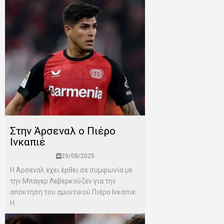
Στην Άρσεναλ ο Πιέρο
Ινκαπιέ
29/08/2025
Η Άρσεναλ έχει έρθει σε συμφωνία με
την Μπάγερ Λεβερκούζεν για την
απόκτηση του αμυντικού Πιέρο Ινκαπιέ.
Η...