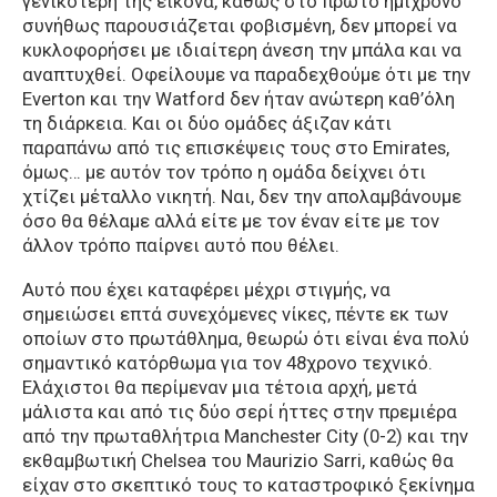
γενικότερη της εικόνα, καθώς στο πρώτο ημίχρονο
συνήθως παρουσιάζεται φοβισμένη, δεν μπορεί να
κυκλοφορήσει με ιδιαίτερη άνεση την μπάλα και να
αναπτυχθεί. Οφείλουμε να παραδεχθούμε ότι με την
Everton και την Watford δεν ήταν ανώτερη καθ’όλη
τη διάρκεια. Και οι δύο ομάδες άξιζαν κάτι
παραπάνω από τις επισκέψεις τους στο Emirates,
όμως… με αυτόν τον τρόπο η ομάδα δείχνει ότι
χτίζει μέταλλο νικητή. Ναι, δεν την απολαμβάνουμε
όσο θα θέλαμε αλλά είτε με τον έναν είτε με τον
άλλον τρόπο παίρνει αυτό που θέλει.
Αυτό που έχει καταφέρει μέχρι στιγμής, να
σημειώσει επτά συνεχόμενες νίκες, πέντε εκ των
οποίων στο πρωτάθλημα, θεωρώ ότι είναι ένα πολύ
σημαντικό κατόρθωμα για τον 48χρονο τεχνικό.
Ελάχιστοι θα περίμεναν μια τέτοια αρχή, μετά
μάλιστα και από τις δύο σερί ήττες στην πρεμιέρα
από την πρωταθλήτρια Manchester City (0-2) και την
εκθαμβωτική Chelsea του Maurizio Sarri, καθώς θα
είχαν στο σκεπτικό τους το καταστροφικό ξεκίνημα