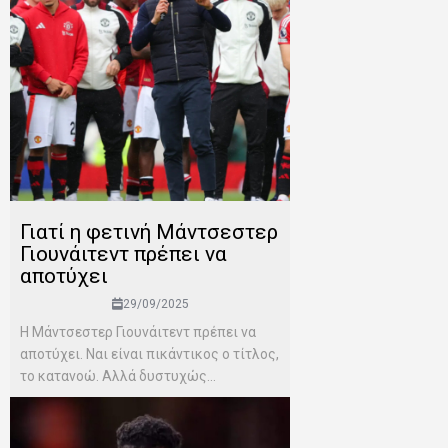
Γιατί η φετινή Μάντσεστερ
Γιουνάιτεντ πρέπει να
αποτύχει
29/09/2025
Η Μάντσεστερ Γιουνάιτεντ πρέπει να
αποτύχει. Ναι είναι πικάντικος ο τίτλος,
το κατανοώ. Αλλά δυστυχώς...