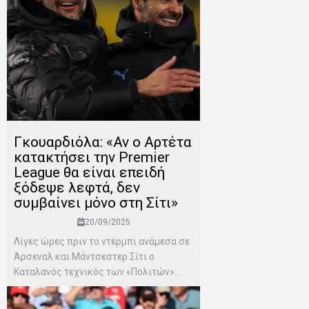
Γκουαρδιόλα: «Αν ο Αρτέτα
κατακτήσει την Premier
League θα είναι επειδή
ξόδεψε λεφτά, δεν
συμβαίνει μόνο στη Σίτι»
20/09/2025
Λίγες ώρες πριν το ντέρμπι ανάμεσα σε
Άρσεναλ και Μάντσεστερ Σίτι ο
Καταλανός τεχνικός των «Πολιτών»...