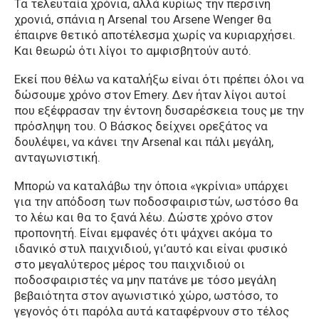
Τα τελευταία χρόνια, αλλά κυρίως την περσινή
χρονιά, σπάνια η Arsenal του Arsene Wenger θα
έπαιρνε θετικό αποτέλεσμα χωρίς να κυριαρχήσει.
Και θεωρώ ότι λίγοι το αμφισβητούν αυτό.
Εκεί που θέλω να καταλήξω είναι ότι πρέπει όλοι να
δώσουμε χρόνο στον Emery. Δεν ήταν λίγοι αυτοί
που εξέφρασαν την έντονη δυσαρέσκεια τους με την
πρόσληψη του. Ο Βάσκος δείχνει ορεξάτος να
δουλέψει, να κάνει την Arsenal και πάλι μεγάλη,
ανταγωνιστική.
Μπορώ να καταλάβω την όποια «γκρίνια» υπάρχει
για την απόδοση των ποδοσφαιριστών, ωστόσο θα
το λέω και θα το ξανά λέω. Δώστε χρόνο στον
προπονητή. Είναι εμφανές ότι ψάχνει ακόμα το
ιδανικό στυλ παιχνιδιού, γι’αυτό και είναι φυσικό
στο μεγαλύτερος μέρος του παιχνιδιού οι
ποδοσφαιριστές να μην πατάνε με τόσο μεγάλη
βεβαιότητα στον αγωνιστικό χώρο, ωστόσο, το
γεγονός ότι παρόλα αυτά καταφέρνουν στο τέλος