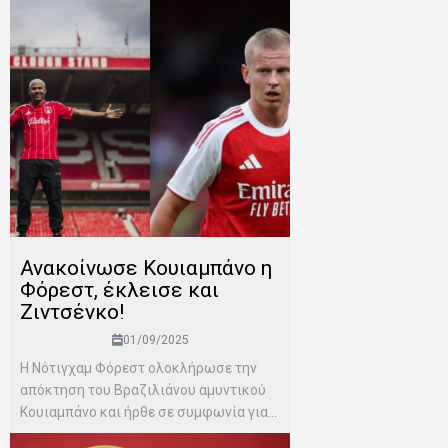
Ανακοίνωσε Κουιαμπάνο η
Φόρεστ, έκλεισε και
Ζιντσένκο!
01/09/2025
Η Νότιγχαμ Φόρεστ ολοκλήρωσε την
απόκτηση του Βραζιλιάνου αμυντικού
Κουιαμπάνο και ήρθε σε συμφωνία για...