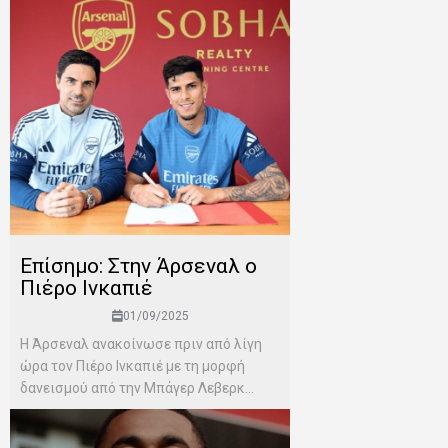
Επίσημο: Στην Άρσεναλ ο
Πιέρο Ινκαπιέ
01/09/2025
Η Άρσεναλ ανακοίνωσε πριν από λίγη
ώρα τον Πιέρο Ινκαπιέ με τη μορφή
δανεισμού από την Μπάγερ Λεβερκ...