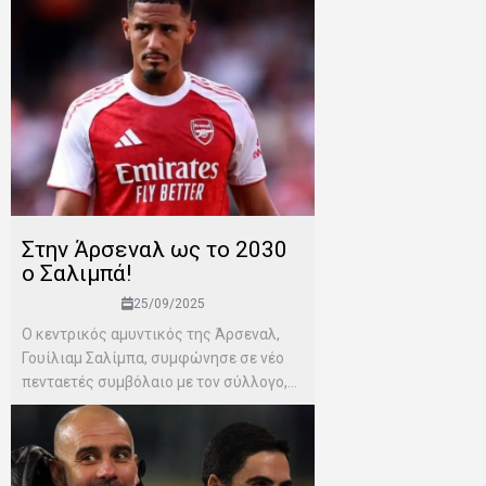
Στην Άρσεναλ ως το 2030
ο Σαλιμπά!
25/09/2025
Ο κεντρικός αμυντικός της Άρσεναλ,
Γουίλιαμ Σαλίμπα, συμφώνησε σε νέο
πενταετές συμβόλαιο με τον σύλλογο,...