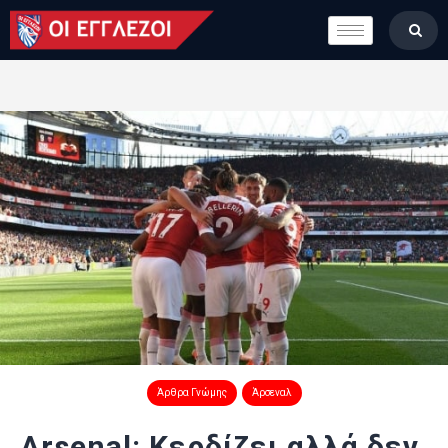
LONDON CALLING
ΚΑΤΗΓΟΡΙΕΣ
ΣΤΗΛΕΣ
ΒΑΘΜΟΛΟΓΙΕΣ
ΟΜΑΔΕΣ
ΠΟΙΟΙ ΕΙΜΑΣΤΕ
Άρθρα Γνώμης
Άρσεναλ
Arsenal: Κερδίζει αλλά δεν