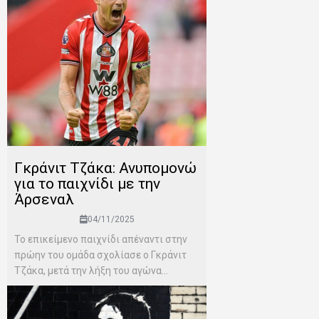
Γκράνιτ Τζάκα: Ανυπομονώ
για το παιχνίδι με την
Άρσεναλ
04/11/2025
Το επικείμενο παιχνίδι απέναντι στην
πρώην του ομάδα σχολίασε ο Γκράνιτ
Τζάκα, μετά την λήξη του αγώνα...