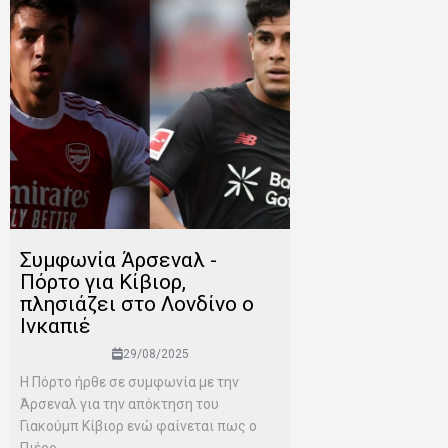
Συμφωνία Άρσεναλ -
Πόρτο για Κίβιορ,
πλησιάζει στο Λονδίνο ο
Ινκαπιέ
29/08/2025
Η Πόρτο ήρθε σε συμφωνία με την
Άρσεναλ για την απόκτηση του
Γιακούμπ Κίβιορ ενώ φαίνεται πως ο