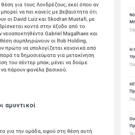
θέση για τους Λονδρέζους, εκεί όπου αν
 μπορεί να πει κανείς με βεβαιότητα ότι
Νό
υν οι David Luiz και Skodran Mustafi, με
Μπ
ρίσκεται κοντά στην έξοδο από το
Σά
ον νεοαποκτηθέντα Gabriel Magalhaes και
η θέση συμπληρώνουν οι Rob Holding,
τον πρώτο να υπολογίζεται κανονικά από
H 
ι, παρά τα δημοσιεύματα για μετακίνηση
τη
ση του σέντερ μπακ, μένει να δούμε
Πα
 να πάρουν φανέλα βασικού.
ΗΠ
Πρ
Πα
ι αμυντικοί
Ου
Πρ
α για την ομάδα, αφού στη θέση αυτή
Τε