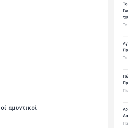
Το
Γο
το
Τε
Αγ
Πρ
Τε
Γα
Πρ
Πέ
οί αμυντικοί
Αρ
Δα
Πα