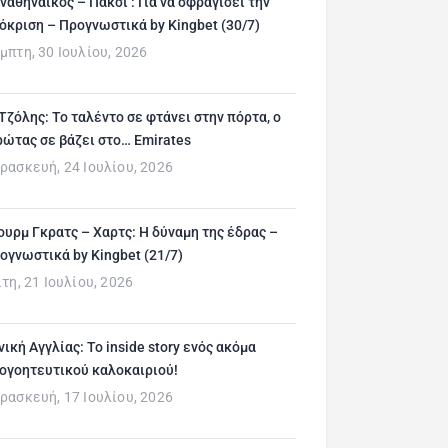
ναθηναϊκός – Πάκσι : Για να σφραγίσει την
όκριση – Προγνωστικά by Kingbet (30/7)
μπτη, 30 Ιουλίου, 2026
 Τζόλης: Το ταλέντο σε φτάνει στην πόρτα, ο
ρώτας σε βάζει στο… Emirates
ρασκευή, 24 Ιουλίου, 2026
ουρμ Γκρατς – Χαρτς: Η δύναμη της έδρας –
ογνωστικά by Kingbet (21/7)
ίτη, 21 Ιουλίου, 2026
νική Αγγλίας: Το inside story ενός ακόμα
ογοητευτικού καλοκαιριού!
ρασκευή, 17 Ιουλίου, 2026