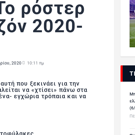
 Το ρόστερ
εζόν 2020-
ρίου, 2020
10:11 πμ
Τ
αυτή που ξεκινάει για την
αλείται να «χτίσει» πάνω στα
Μπ
να- εγχώρια τρόπαια και να
ελ
(6
Πέ
ατοφύλακες