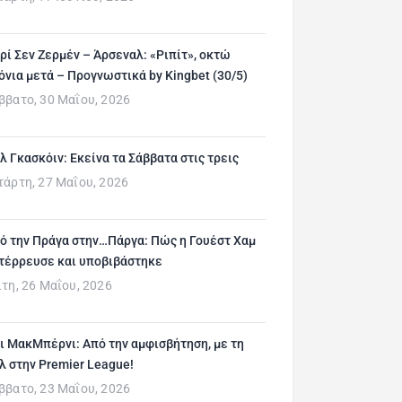
ρί Σεν Ζερμέν – Άρσεναλ: «Ριπίτ», οκτώ
όνια μετά – Προγνωστικά by Kingbet (30/5)
ββατο, 30 Μαΐου, 2026
λ Γκασκόιν: Εκείνα τα Σάββατα στις τρεις
τάρτη, 27 Μαΐου, 2026
ό την Πράγα στην…Πάργα: Πώς η Γουέστ Χαμ
τέρρευσε και υποβιβάστηκε
ίτη, 26 Μαΐου, 2026
ι ΜακΜπέρνι: Aπό την αμφισβήτηση, με τη
λ στην Premier League!
ββατο, 23 Μαΐου, 2026