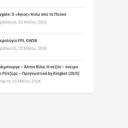
ygate: Ο «Άγιος» πίσω από το Πεύκο
ρασκευή, 22 Μαΐου, 2026
ερολόγιο FPL GW38
ρασκευή, 22 Μαΐου, 2026
άιμπουργκ – Άστον Βίλα: Η σεζόν – όνειρο
υ Ρότζερς – Προγνωστικά by Kingbet (20/5)
τάρτη, 20 Μαΐου, 2026