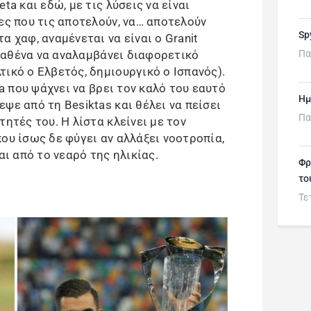
ta και εδώ, με τις λύσεις να είναι
ες που τις αποτελούν, να… αποτελούν
Sp
α χαφ, αναμένεται να είναι ο Granit
ν καθένα να αναλαμβάνει διαφορετικό
Πα
ικό ο Ελβετός, δημιουργικό ο Ισπανός).
ra που ψάχνει να βρει τον καλό του εαυτό
Ημ
ψε από τη Besiktas και θέλει να πείσει
Πα
τητές του. Η λίστα κλείνει με τον
 που ίσως δε φύγει αν αλλάξει νοοτροπία,
αι από το νεαρό της ηλικίας.
Φρ
το
Τε