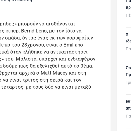
Πα
πρ
Πέ
έρηδες» μπορούν να αισθάνονται
ς κίπερ, Bernd Leno, με τον ίδιο να
Χ.
την ομάδα, όντας ένας εκ των κορυφαίων
ιδ
k-up του 28χρονου, είναι ο Emiliano
Πα
ετικά όταν κλήθηκε να αντικαταστήσει
ς» του. Μάλιστα, υπάρχει και ενδιαφέρον
να δούμε πως θα εξελιχθεί αυτό το θέμα.
Στ
 έρχεται αρχικά ο Matt Macey και στη
Πρ
λο να είναι τρίτος στη σειρά και τον
Τρ
τέταρτος, με τους δύο να είναι μεταξύ
Εθ
απ
Πα