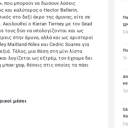
», που μπορούν να δώσουν λύσεις
 και καλύτερος ο Hector Bellerin,
ικός στο δεξί άκρο της άμυνας, είτε σε
Πα
 Ακολουθεί ο Kieran Tierney με τον Sead
χρ
με τους δύο να υπολογίζονται και ως
Σά
ρεις στην άμυνα, αλλά και ως αριστεροί
ley Maitland-Niles και Cedric Soares για
Πο
ξιά. Τέλος, μια θέση στη μίνι λίστα
 και λογίζεται ως εξτρέμ, τον έχουμε δει
Τε
 μπακ-χαφ, θέσεις στις οποίες τα πάει
Απ
κα
Τρ
ρικοί μέσοι
Όλ
Χα
Σά