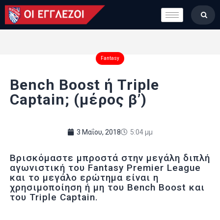
LONDON CALLING
ΚΑΤΗΓΟΡΙΕΣ
ΣΤΗΛΕΣ
Fantasy
ΒΑΘΜΟΛΟΓΙΕΣ
Bench Boost ή Triple
ΟΜΑΔΕΣ
Captain; (μέρος β’)
ΠΟΙΟΙ ΕΙΜΑΣΤΕ
3 Μαΐου, 2018
5:04 μμ
Βρισκόμαστε μπροστά στην μεγάλη διπλή
αγωνιστική του Fantasy Premier League
και το μεγάλο ερώτημα είναι η
χρησιμοποίηση ή μη του Bench Boost και
του Triple Captain.