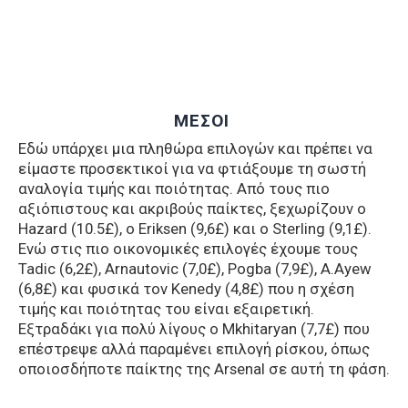
ΜΕΣΟΙ
Εδώ υπάρχει μια πληθώρα επιλογών και πρέπει να
είμαστε προσεκτικοί για να φτιάξουμε τη σωστή
αναλογία τιμής και ποιότητας. Από τους πιο
αξιόπιστους και ακριβούς παίκτες, ξεχωρίζουν ο
Hazard (10.5£), ο Eriksen (9,6£) και ο Sterling (9,1£).
Ενώ στις πιο οικονομικές επιλογές έχουμε τους
Tadic (6,2£), Arnautovic (7,0£), Pogba (7,9£), A.Ayew
(6,8£) και φυσικά τον Kenedy (4,8£) που η σχέση
τιμής και ποιότητας του είναι εξαιρετική.
Εξτραδάκι για πολύ λίγους ο Mkhitaryan (7,7£) που
επέστρεψε αλλά παραμένει επιλογή ρίσκου, όπως
οποιοσδήποτε παίκτης της Arsenal σε αυτή τη φάση.