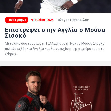
Γουότφορντ
9 Ιουλίου, 2024
Γιώργος Πενόπουλος
Επιστρέφει στην Αγγλία ο Μούσα
Σισοκό
Μετά από δύο χρόνια στη Γαλλία και στη Ναντ ο Μούσα Σισοκό
πέταξε εχθές για Αγγλία και θα συνεχίσει την καριέρα του στο
«Νησί».