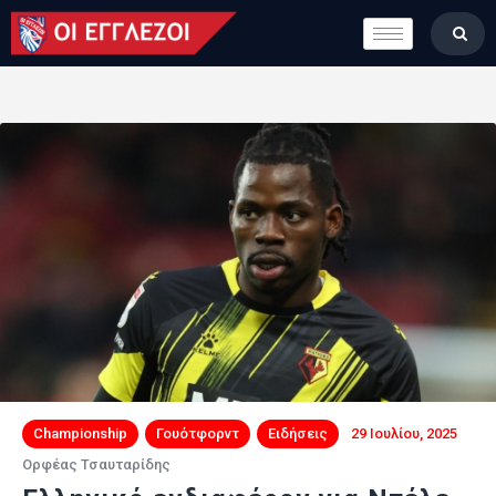
LONDON CALLING
ΚΑΤΗΓΟΡΙΕΣ
ΣΤΗΛΕΣ
ΒΑΘΜΟΛΟΓΙΕΣ
ΟΜΑΔΕΣ
ΠΟΙΟΙ ΕΙΜΑΣΤΕ
Championship
Γουότφορντ
Ειδήσεις
29 Ιουλίου, 2025
Ορφέας Τσαυταρίδης