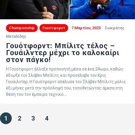
Championship
Γουότφορντ
7 Μαρτίου, 2023
Σωκράτης
Μεταλίδης
Γουότφορντ: Μπίλιτς τέλος –
Γουάιλντερ μέχρι το καλοκαίρι
στον πάγκο!
Η Γουότφορντ άλλαξε προπονητή μέσα σε ένα 24ωρο, καθώς
έδιωξε τον Σλάβεν Μπίλιτς και προσέλαβε τον Κρις
Γουάιλντερ. Η Γουότφορντ απέλυσε τον Σλάβεν Μπίλιτς μόλις
έξι μήνες μετά την πρόσληψή του, τοποθετώντας άμεσα στη
θέση του τον έμπειρο τεχνικό…
1
2
3
4