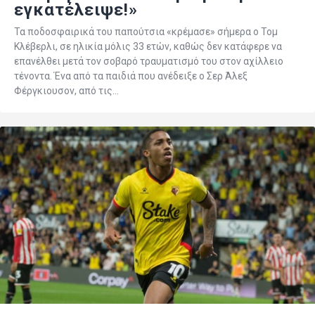
εγκατέλειψε!»
Τα ποδοσφαιρικά του παπούτσια «κρέμασε» σήμερα ο Τομ
Κλέβερλι, σε ηλικία μόλις 33 ετών, καθώς δεν κατάφερε να
επανέλθει μετά τον σοβαρό τραυματισμό του στον αχίλλειο
τένοντα. Ένα από τα παιδιά που ανέδειξε ο Σερ Άλεξ
Φέργκιουσον, από τις…