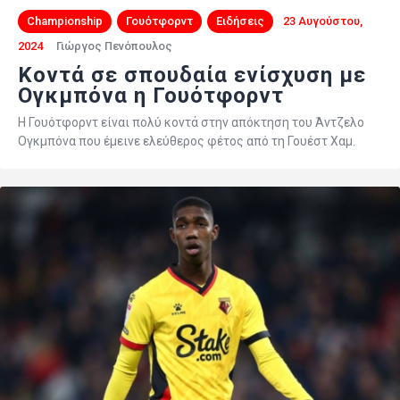
Championship
Γουότφορντ
Ειδήσεις
23 Αυγούστου,
2024
Γιώργος Πενόπουλος
Κοντά σε σπουδαία ενίσχυση με
Ογκμπόνα η Γουότφορντ
Η Γουότφορντ είναι πολύ κοντά στην απόκτηση του Άντζελο
Ογκμπόνα που έμεινε ελεύθερος φέτος από τη Γουέστ Χαμ.