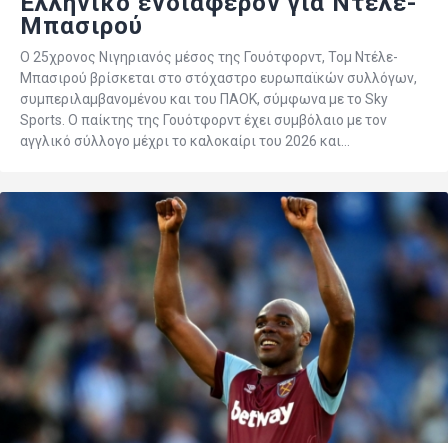
Ελληνικό ενδιαφέρον για Ντέλε-
Μπασιρού
Ο 25χρονος Νιγηριανός μέσος της Γουότφορντ, Τομ Ντέλε-
Μπασιρού βρίσκεται στο στόχαστρο ευρωπαϊκών συλλόγων,
συμπεριλαμβανομένου και του ΠΑΟΚ, σύμφωνα με το Sky
Sports. Ο παίκτης της Γουότφορντ έχει συμβόλαιο με τον
αγγλικό σύλλογο μέχρι το καλοκαίρι του 2026 και…