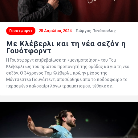
Γουότφορντ
25 Απριλίου, 2024
Γιώργος Πενόπουλος
Με Κλέβερλι και τη νέα σεζόν η
Γουότφορντ
Η Γουότφορντ επιβεβαίωσε τη «μονιμοποίηση» του Τομ
Κλέβερλι ως του πρώτου προπονητή της ομάδας κα για τη νέα
σεζόν. Ο 34χρονος Τομ Κλέβερλι, πρώην μέσος της
Μάντσεστερ Γιουνάιτεντ, αποσύρθηκε από το ποδόσφαιρο το
περασμένο καλοκαίρι λόγω τραυματισμού, τέθηκε σε…