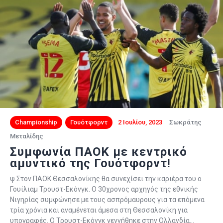
Championship
Γουότφορντ
2 Ιουλίου, 2023
Σωκράτης
Μεταλίδης
Συμφωνία ΠΑΟΚ με κεντρικό
αμυντικό της Γουότφορντ!
ψ Στον ΠΑΟΚ Θεσσαλονίκης θα συνεχίσει την καριέρα του ο
Γουίλιαμ Τρουστ-Εκόνγκ. Ο 30χρονος αρχηγός της εθνικής
Νιγηρίας συμφώνησε με τους ασπρόμαυρους για τα επόμενα
τρία χρόνια και αναμένεται άμεσα στη Θεσσαλονίκη για
υπογραφές. Ο Τρουστ-Εκόνγκ γεννήθηκε στην Ολλανδία…