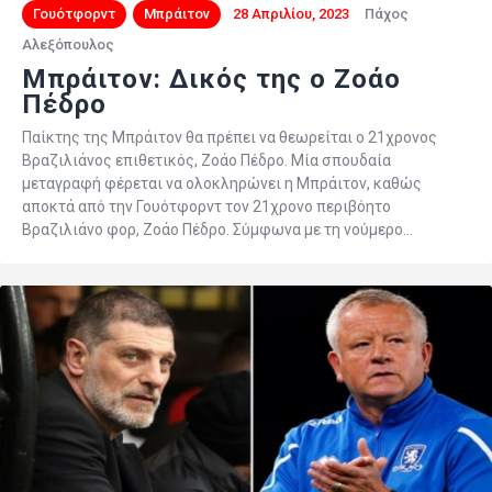
Γουότφορντ
Μπράιτον
28 Απριλίου, 2023
Πάχος
Αλεξόπουλος
Μπράιτον: Δικός της ο Ζοάο
Πέδρο
Παίκτης της Μπράιτον θα πρέπει να θεωρείται ο 21χρονος
Βραζιλιάνος επιθετικός, Ζοάο Πέδρο. Μία σπουδαία
μεταγραφή φέρεται να ολοκληρώνει η Μπράιτον, καθώς
αποκτά από την Γουότφορντ τον 21χρονο περιβόητο
Βραζιλιάνο φορ, Ζοάο Πέδρο. Σύμφωνα με τη νούμερο…