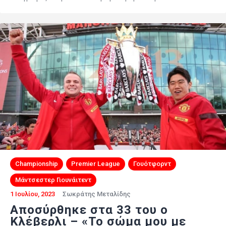
Championship
Premier League
Γουότφορντ
Μάντσεστερ Γιουνάιτεντ
1 Ιουλίου, 2023
Σωκράτης Μεταλίδης
Αποσύρθηκε στα 33 του ο
Κλέβερλι – «Το σώμα μου με