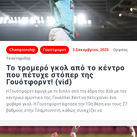
Championship
Γουότφορντ
3 Δεκεμβρίου, 2023
Ορφέας
Τσαυταρίδης
Το τρομερό γκολ από το κέντρο
που πέτυχε στόπερ της
Γουότφορντ! (vid)
Η Γουότφορντ έφυγε με το διπλό από την έδρα της Χαλ με τον
κεντρικό αμυντικό της, Γουέσλεϊ Χεντ να πετυχαίνει ένα
φοβερό γκολ. Η Γουότφορντ έφτασε την 10η θέση και τους 27
βαθμούς στην Τσάμπιονσιπ, καθώς συνεχίζει να…