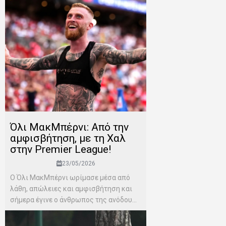
Όλι ΜακΜπέρνι: Aπό την
αμφισβήτηση, με τη Χαλ
στην Premier League!
23/05/2026
Ο Όλι ΜακΜπέρνι ωρίμασε μέσα από
λάθη, απώλειες και αμφισβήτηση και
σήμερα έγινε ο άνθρωπος της ανόδου...