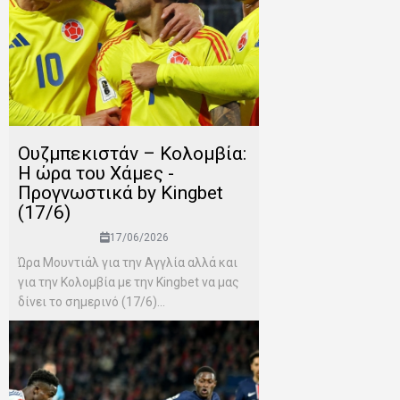
Ουζμπεκιστάν – Κολομβία:
Η ώρα του Χάμες -
Προγνωστικά by Kingbet
(17/6)
17/06/2026
Ώρα Μουντιάλ για την Αγγλία αλλά και
για την Κολομβία με την Kingbet να μας
δίνει το σημερινό (17/6)...