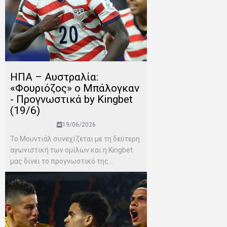
ΗΠΑ – Αυστραλία:
«Φουριόζος» ο Μπάλογκαν
- Προγνωστικά by Kingbet
(19/6)
19/06/2026
Το Μουντιάλ συνεχίζεται με τη δεύτερη
αγωνιστική των ομίλων και η Kingbet
μας δίνει το προγνωστικό της...