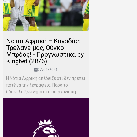
Νότια Αφρική – Καναδάς:
Τρέλανέ μας, Ούγκο
Μπρόος! - Προγνωστικά by
Kingbet (28/6)
27/06/2026
Η Νότια Αφρική απέδειξε ότι δεν πρέπει
ποτέ να την ξεγράφεις. Παρά το
δύσκολο ξεκίνημα στη διοργάνωση...