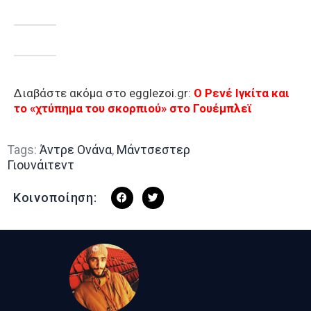
Διαβάστε ακόμα στο egglezoi.gr:
O Ρενέ Iγκίτα και
το «χτύπημα του σκορπιού» στο Γουέμπλεϊ
Tags:
Άντρε Ονάνα
,
Μάντσεστερ
Γιουνάιτεντ
Κοινοποίηση: