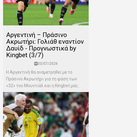
Αργεντινή – Πράσινο
Ακρωτήρι: Γολιάθ εναντίον
Δαυίδ - Προγνωστικά by
Kingbet (3/7)
03/07/2026
Η Αργεντινή θα αναμετρηθεί με το
Πράσινο Ακρωτήρι για τη φάση των
«32» του Μουντιάλ και η Kingbet μας...