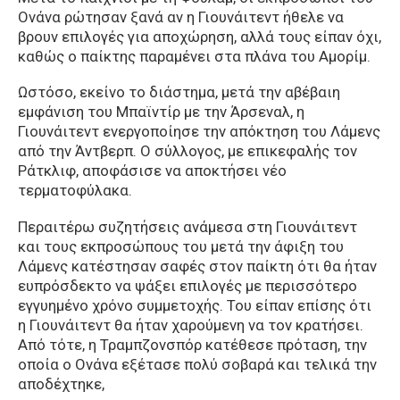
Ονάνα ρώτησαν ξανά αν η Γιουνάιτεντ ήθελε να
βρουν επιλογές για αποχώρηση, αλλά τους είπαν όχι,
καθώς ο παίκτης παραμένει στα πλάνα του Αμορίμ.
Ωστόσο, εκείνο το διάστημα, μετά την αβέβαιη
εμφάνιση του Μπαϊντίρ με την Άρσεναλ, η
Γιουνάιτεντ ενεργοποίησε την απόκτηση του Λάμενς
από την Άντβερπ. Ο σύλλογος, με επικεφαλής τον
Ράτκλιφ, αποφάσισε να αποκτήσει νέο
τερματοφύλακα.
Περαιτέρω συζητήσεις ανάμεσα στη Γιουνάιτεντ
και τους εκπροσώπους του μετά την άφιξη του
Λάμενς κατέστησαν σαφές στον παίκτη ότι θα ήταν
ευπρόσδεκτο να ψάξει επιλογές με περισσότερο
εγγυημένο χρόνο συμμετοχής. Του είπαν επίσης ότι
η Γιουνάιτεντ θα ήταν χαρούμενη να τον κρατήσει.
Από τότε, η Τραμπζονσπόρ κατέθεσε πρόταση, την
οποία ο Ονάνα εξέτασε πολύ σοβαρά και τελικά την
αποδέχτηκε,