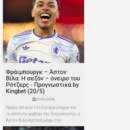
Φράιμπουργκ – Άστον
Βίλα: Η σεζόν – όνειρο του
Ρότζερς - Προγνωστικά by
Kingbet (20/5)
20/05/2026
Ημέρα τελικού στο Europa League και
το απόλυτο φαβορί της διοργάνωσης, η
Άστον Βίλα έφτασε μέχρι τον...