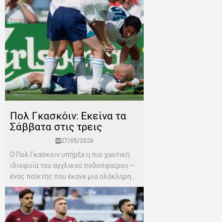
Πολ Γκασκόιν: Εκείνα τα
Σάββατα στις τρεις
27/05/2026
Ο Πολ Γκασκόιν υπήρξε η πιο χαοτική
ιδιοφυΐα του αγγλικού ποδοσφαίρου —
ένας παίκτης που έκανε μια ολόκληρη...