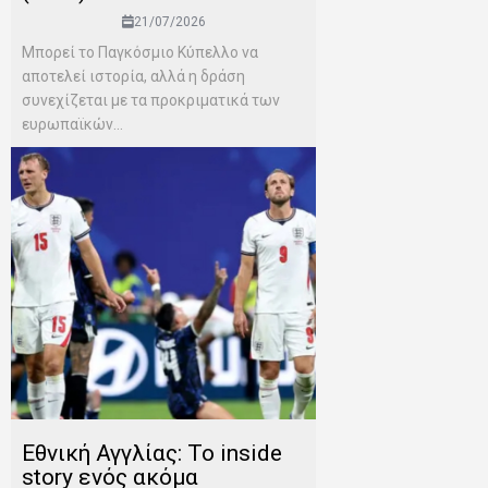
21/07/2026
Μπορεί το Παγκόσμιο Κύπελλο να
αποτελεί ιστορία, αλλά η δράση
συνεχίζεται με τα προκριματικά των
ευρωπαϊκών...
Εθνική Αγγλίας: Το inside
story ενός ακόμα