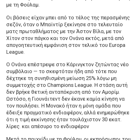
με τη Φούλαμ.
Οι βάσεις είχαν μπει από το τέλος της περασμένης
σεζόν, όταν ο Μπαϊντίρ ξεκίνησε στο τελευταίο
ματς πρωταθλήματος με την Άστον Βίλα, με τον
Χίτον στον πάγκο και τον Ονάνα εκτός, μετά από
απογοητευτική εμφάνιση στον τελικό του Europa
League.
Ο Ονάνα επέστρεψε στο Κάρινγκτον ζητώντας νέο
συμβόλαιο — το σκεφτόταν ήδη από τότε που
δέχτηκε τη συνηθισμένη μείωση 25% λόγω μη
συμμετοχής στο Champions League. Η στάση αυτή
δεν βρήκε θετική ανταπόκριση από τον Αμορίμ.
Ωστόσο, η Γιουνάιτεντ δεν έκανε καμία κίνηση να
τον πουλήσει. Η Μονακό ήταν η μόνη ομάδα που
έδειξε πραγματικό ενδιαφέρον, αλλά ενημερώθηκε
ότι η τιμή εκκίνησης ήταν τουλάχιστον 30 εκατ.
λίρες. και απέσυρο το ενδιαφέρον
Μετά το παιχνίδι με τη Φούλαμ, οι εκπρόσωποι του