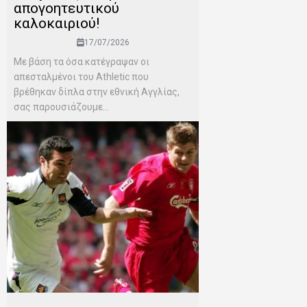
απογοητευτικού
καλοκαιριού!
17/07/2026
Mε βάση τα όσα κατέγραψαν οι
απεσταλμένοι του Αthletic που
βρέθηκαν δίπλα στην εθνική Αγγλίας,
σας παρουσιάζουμε...