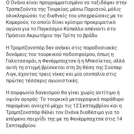
Ο Ονάνα είναι προγραμματισμένο να ταξιδέψει στην
Τραπεζούντα της Τουρκίας, μέσω Παρισιού, μόλις
ολοκληρώσει τις διεθνείς του υποχρεώσεις με το
Καμερούν, το οποίο δίνει κρίσιμο προκριματικό
αγώνα για το Παγκόσμιο Κύπελλο απέναντι στο
Πράσινο Ακρωτήριο την Τρίτη το βράδυ.
Η Τραμπζονσπόρ δεν ανήκει στις παραδοσιακές
δυνάμεις του τουρκικού ποδοσφαίρου, όπως η
Γαλατασαράι, η Φενέρμπαχτσε ή η Μπεσίκτας, αλλά
αυτή τη στιγμή βρίσκεται στη 2η θέση της Σούπερ
Λιγκ, έχοντας τρεις νίκες και μία ισοπαλία στις
πρώτες τέσσερις αγωνιστικές.
Η συμφωνία δανεισμού θα γίνει χωρίς αντίτιμο ή
οψιόν αγοράς. Το τουρκικό μεταγραφικό παράθυρο
παραμένει ανοιχτό μέχρι τις 12 Σεπτεμβρίου και η
Τραμπζονσπόρ θέλει τον Ονάνa διαθέσιμο για το
επόμενο παιχνίδι της με τη Φενέρμπαχτσε στις 14
Σεπτεμβρίου.