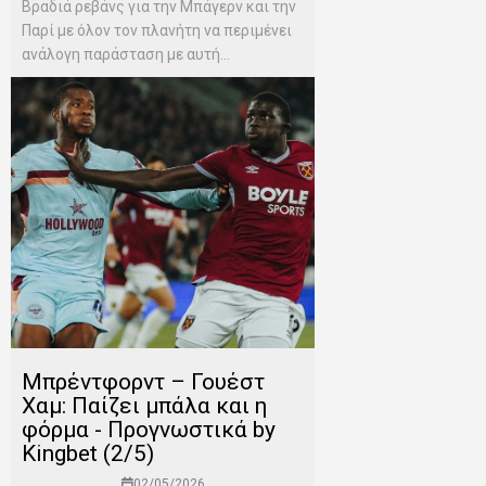
Βραδιά ρεβάνς για την Μπάγερν και την
Παρί με όλον τον πλανήτη να περιμένει
ανάλογη παράσταση με αυτή...
Μπρέντφορντ – Γουέστ
Χαμ: Παίζει μπάλα και η
φόρμα - Προγνωστικά by
Kingbet (2/5)
02/05/2026