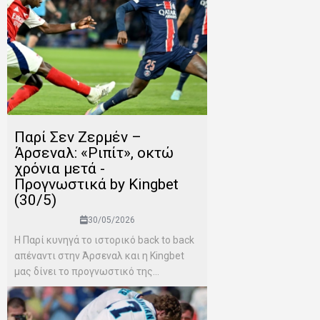
Παρί Σεν Ζερμέν –
Άρσεναλ: «Ριπίτ», οκτώ
χρόνια μετά -
Προγνωστικά by Kingbet
(30/5)
30/05/2026
Η Παρί κυνηγά το ιστορικό back to back
απέναντι στην Άρσεναλ και η Kingbet
μας δίνει το προγνωστικό της...