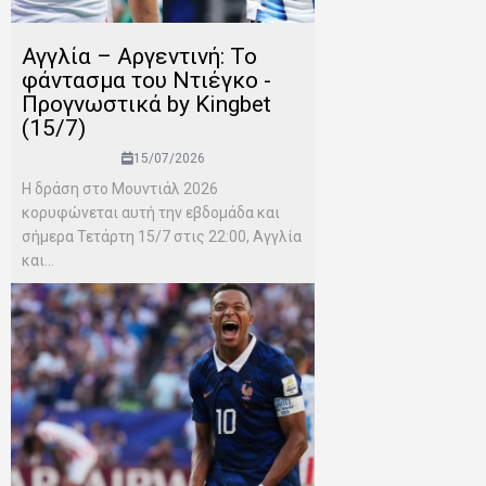
Αγγλία – Αργεντινή: Το
φάντασμα του Ντιέγκο -
Προγνωστικά by Kingbet
(15/7)
15/07/2026
Η δράση στο Μουντιάλ 2026
κορυφώνεται αυτή την εβδομάδα και
σήμερα Τετάρτη 15/7 στις 22:00, Αγγλία
και...