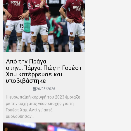
Από την Πράγα
στην...Πάργα: Πώς η Γουέστ
Χαμ κατέρρευσε και
υποβιβάστηκε
26/05/2026
Η ευρωπαϊκή κορυφή του 2023 έμοιαζε
με την αρχή μιας νέας εποχής για τη
Γουέστ Χαμ. Αντί γι’ αυτό,
ακολούθησαν...