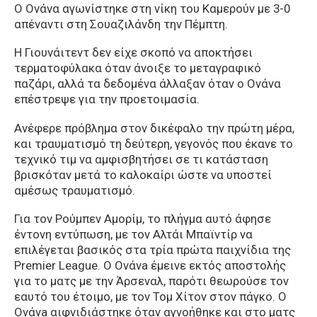
Ο Ονάνα αγωνίστηκε στη νίκη του Καμερούν με 3-0
απέναντι στη Σουαζιλάνδη την Πέμπτη.
Η Γιουνάιτεντ δεν είχε σκοπό να αποκτήσει
τερματοφύλακα όταν άνοιξε το μεταγραφικό
παζάρι, αλλά τα δεδομένα άλλαξαν όταν ο Ονάνα
επέστρεψε για την προετοιμασία.
Ανέφερε πρόβλημα στον δικέφαλο την πρώτη μέρα,
και τραυματισμό τη δεύτερη, γεγονός που έκανε το
τεχνικό τιμ να αμφισβητήσει σε τι κατάσταση
βρισκόταν μετά το καλοκαίρι ώστε να υποστεί
αμέσως τραυματισμό.
Για τον Ρούμπεν Αμορίμ, το πλήγμα αυτό άφησε
έντονη εντύπωση, με τον Αλτάι Μπαϊντίρ να
επιλέγεται βασικός στα τρία πρώτα παιχνίδια της
Premier League. Ο Ονάνa έμεινε εκτός αποστολής
για το ματς με την Άρσεναλ, παρότι θεωρούσε τον
εαυτό του έτοιμο, με τον Τομ Χίτον στον πάγκο. Ο
Ονάνa αιφνιδιάστηκε όταν αγνοήθηκε και στο ματς