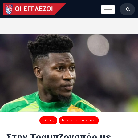
LONDON CALLING
ΚΑΤΗΓΟΡΙΕΣ
ΣΤΗΛΕΣ
ΒΑΘΜΟΛΟΓΙΕΣ
ΟΜΑΔΕΣ
ΠΟΙΟΙ ΕΙΜΑΣΤΕ
Ειδήσεις
Μάντσεστερ Γιουνάιτεντ
Στην Τραμπζονσπόρ με