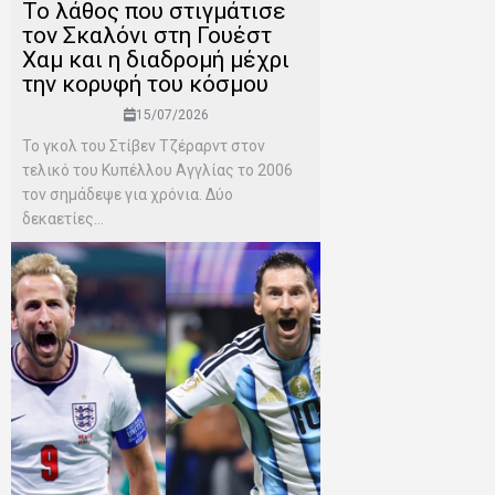
Το λάθος που στιγμάτισε
τον Σκαλόνι στη Γουέστ
Χαμ και η διαδρομή μέχρι
την κορυφή του κόσμου
15/07/2026
Το γκολ του Στίβεν Τζέραρντ στον
τελικό του Κυπέλλου Αγγλίας το 2006
τον σημάδεψε για χρόνια. Δύο
δεκαετίες...