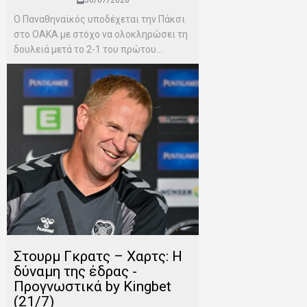
30/07/2026
Ο Παναθηναϊκός υποδέχεται την Πάκσι
στο ΟΑΚΑ με στόχο να ολοκληρώσει τη
δουλειά μετά το 2-1 του πρώτου...
Στουρμ Γκρατς – Χαρτς: Η
δύναμη της έδρας -
Προγνωστικά by Kingbet
(21/7)