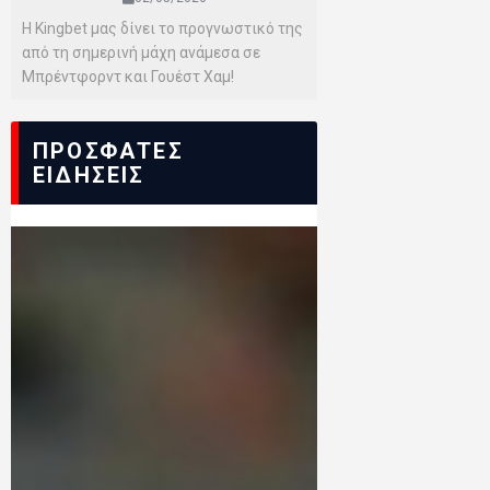
Η Kingbet μας δίνει το προγνωστικό της
από τη σημερινή μάχη ανάμεσα σε
Μπρέντφορντ και Γουέστ Χαμ!
ΠΡΟΣΦΑΤΕΣ
ΕΙΔΗΣΕΙΣ