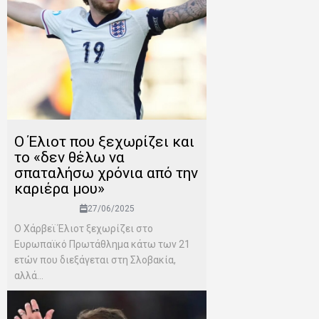
Ο Έλιοτ που ξεχωρίζει και
το «δεν θέλω να
σπαταλήσω χρόνια από την
καριέρα μου»
27/06/2025
Ο Χάρβεϊ Έλιοτ ξεχωρίζει στο
Ευρωπαϊκό Πρωτάθλημα κάτω των 21
ετών που διεξάγεται στη Σλοβακία,
αλλά...