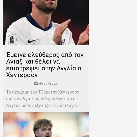
Έμεινε ελεύθερος από τον
Άγιαξ και θέλει να
επιστρέψει στην Αγγλία ο
Χέντερσον
09/07/2025
Το πέρασμα του Τζόρνταν Χέντερσον
από τον Άγιαξ ολοκληρώθηκε και ο
Άγγλος μέσος εξετάζει τις επιλογές...