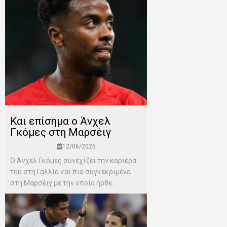
Kαι επίσημα ο Άνχελ
Γκόμες στη Μαρσέιγ
12/06/2025
Ο Άνχελ Γκόμες συνεχίζει την καριέρα
του στη Γαλλία και πιο συγκεκριμένα
στη Μαρσέιγ με την οποία ήρθε...