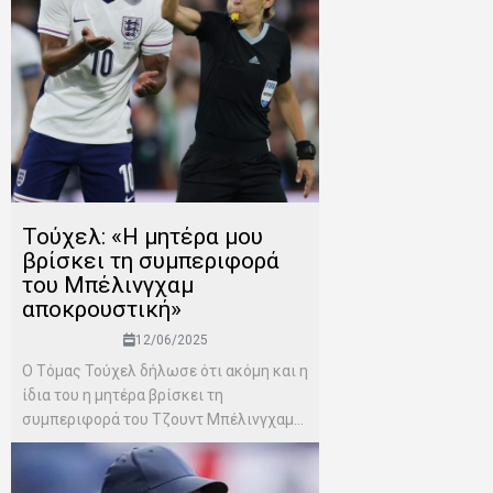
Τούχελ: «Η μητέρα μου
βρίσκει τη συμπεριφορά
του Μπέλινγχαμ
αποκρουστική»
12/06/2025
Ο Τόμας Τούχελ δήλωσε ότι ακόμη και η
ίδια του η μητέρα βρίσκει τη
συμπεριφορά του Τζουντ Μπέλινγχαμ...