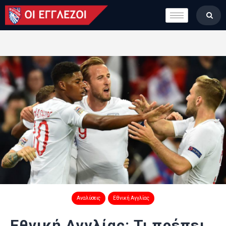
LONDON CALLING
ΚΑΤΗΓΟΡΙΕΣ
ΣΤΗΛΕΣ
ΒΑΘΜΟΛΟΓΙΕΣ
ΟΜΑΔΕΣ
ΠΟΙΟΙ ΕΙΜΑΣΤΕ
Αναλύσεις
Εθνική Αγγλίας
Εθνική Αγγλίας: Τι πρέπει