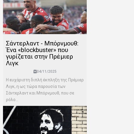
Σάντερλαντ - Μπόρνμουθ:
Ένα «blockbuster» που
γυρίζεται στην Πρέμιερ
Λιγκ
04/11/2025
Η ευχάριστη διπλή έκπληξη της Πρέμιερ
Λιγκ, η ως τώρα παρουσία των
Σάντερλαντ και Μπόρνμουθ, που σε
ρόλο...