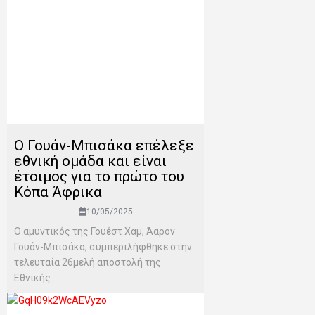
Ο Γουάν-Μπισάκα επέλεξε
εθνική ομάδα και είναι
έτοιμος για το πρώτο του
Κόπα Άφρικα
10/05/2025
Ο αμυντικός της Γουέστ Χαμ, Άαρον
Γουάν-Μπισάκα, συμπεριλήφθηκε στην
τελευταία 26μελή αποστολή της
Εθνικής...