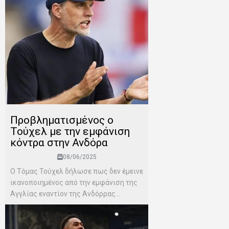
Προβληματισμένος ο
Τούχελ με την εμφάνιση
κόντρα στην Ανδόρα
08/06/2025
Ο Τόμας Τούχελ δήλωσε πως δεν έμεινε
ικανοπoιημένος από την εμφάνιση της
Αγγλίας εναντίον της Ανδόρρας...