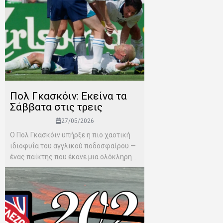
Πολ Γκασκόιν: Εκείνα τα
Σάββατα στις τρεις
27/05/2026
Ο Πολ Γκασκόιν υπήρξε η πιο χαοτική
ιδιοφυΐα του αγγλικού ποδοσφαίρου —
ένας παίκτης που έκανε μια ολόκληρη...