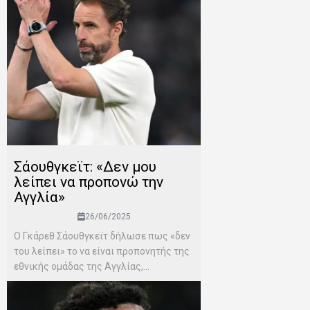
Σάουθγκεϊτ: «Δεν μου
λείπει να προπονώ την
Αγγλία»
26/06/2025
Ο Γκάρεθ Σάουθγκεϊτ δήλωσε πως «δεν
του λείπει» το να είναι προπονητής της
εθνικής ομάδας της Αγγλίας,...