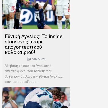
Εθνική Αγγλίας: Το inside
story ενός ακόμα
απογοητευτικού
καλοκαιριού!
17/07/2026
Mε βάση τα όσα κατέγραψαν οι
απεσταλμένοι του Αthletic που
βρέθηκαν δίπλα στην εθνική Αγγλίας,
σας παρουσιάζουμε...