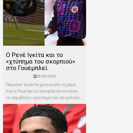
O Ρενέ Iγκίτα και το
«χτύπημα του σκορπιού»
στο Γουέμπλεϊ
06/09/2025
Πέρασαν τριάντα χρόνια από τη μέρα
που ο Ρενέ Ιγκίτα αποφάσισε να κάνει
το περιβόητο «χτύπημα του σκορπιού»...