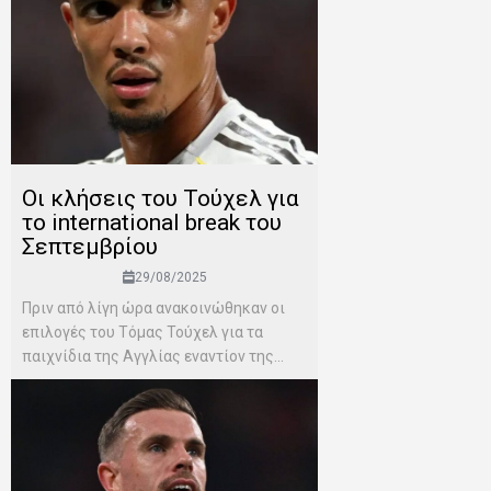
Οι κλήσεις του Τούχελ για
το international break του
Σεπτεμβρίου
29/08/2025
Πριν από λίγη ώρα ανακοινώθηκαν οι
επιλογές του Τόμας Τούχελ για τα
παιχνίδια της Αγγλίας εναντίον της...