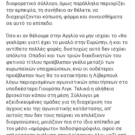
διαφορετικό σύλλογο, όμως παράλληλα περιορίζει
την εμπειρία, τη συνήθεια αν θέλετε, να
διαχειρίζονται κόπωση, φόρμα και συναισθήματα
σε αυτό το επίπεδο.
Όσο κι αν θέλουμε στην Αγγλία να μην ισχύει το «θα
γκελάρει γιατί έχει το μυαλό στην Ευρώπη», ή και το
αντίθετο πολλές φορές, δυστυχώς αυτό δεν ισχύει
απόλυτα. Οπαδοί και των τριών διεκδικητών του
φετινού τίτλου προέβλεπαν γκέλα μεταξύ των
ευρωπαϊκών υποχρεώσεων, ενώ οι ουδέτεροι
προέβλεπαν πως θα το κατακτήσει η Λίβερπουλ
λόγω περιορισμένων αγωνιστικών απαιτήσεων στο
υποδεέστερο Γιουρόπα Λιγκ. Τελικά η αλήθεια
βρισκόταν κάπου στη μέση. Σύλλογοι με
εξειδικευμένες ομάδες για τη διαχείριση του
άγχους και της αγωνιστικής κατάστασης, απ’
αυτούς που δεν τους παίρνει να επιλέξουν
διοργανώσεις, μοιάζουν πια στο ίδιο επίπεδο με
τον μέσο «αμόρφωτο» ποδοσφαιρόφιλο, αφού σε
απλούστατη ανάλυση αποκλείστηκαν όλοι μαζί από