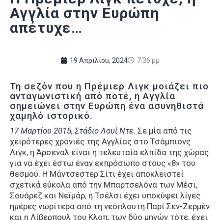
Αγγλία στην Ευρώπη
απέτυχε…
19 Απριλίου, 2024
7:36 μμ
Τη σεζόν που η Πρέμιερ Λιγκ μοιάζει πιο
ανταγωνιστική από ποτέ, η Αγγλία
σημειώνει στην Ευρώπη ένα ασυνηθιστά
χαμηλό ιστορικό.
17 Μαρτίου 2015, Στάδιο Λουί Ντε
. Σε μία από τις
χειρότερες χρονιές της Αγγλίας στο Τσάμπιονς
Λιγκ, η Άρσεναλ είναι η τελευταία ελπίδα της χώρας
για να έχει έστω έναν εκπρόσωπο στους «8» του
θεσμού. Η Μάντσεστερ Σίτι έχει αποκλειστεί
σχετικά εύκολα από την Μπαρτσελόνα των Μέσι,
Σουάρεζ και Νεϊμάρ, η Τσέλσι έχει υποκύψει λίγες
ημέρες νωρίτερα από τη νεόπλουτη Παρί Σεν-Ζερμέν
και η Λίβερπουλ του Κλοπ, των δύο μηνών τότε, έχει