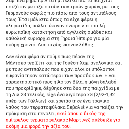
Χαμ. Ένα βήμα πριν τα ημιτελικά πια το παιχνίδι
παιζόταν μεταξύ αυτών των τριών χωρών, με τους
Γερμανούς σαφώς πιο πίσω από τους αντιπάλους
τους. Έτσι μάλιστα όπως τα είχε φέρει η
κληρωτίδα, πολλοί έκαναν όνειρα για τριπλή
ευρωπαϊκή κατάκτηση από αγγλικές ομάδες και
καθολική κυριαρχία στη Γηραιά Ήπειρο για μία
ακόμη χρονιά. Δυστυχώς έκαναν λάθος…
Δεν είναι ψέμα αν πούμε πως πέραν της
Μάντσεστερ Σίτι και της Γουέστ Χαμ, αναλογικά και
με τους αντιπάλους που είχαν, όλοι οι υπόλοιποι
εμφανίστηκαν κατώτεροι των προσδοκιών. Είναι
χαρακτηριστικό πως η Άστον Βίλα, η μόνη δηλαδή
που προκρίθηκε, δέχθηκε στα δύο της παιχνίδια με
τη Λιλ 23 τελικές, είχε ένα λιγότερο xG (2,92-1,92
υπέρ των Γάλλων) και χρειάστηκε ένα τραγικό
λάθος του τερματοφύλακα Σεβαλιέ για να παίξει την
πρόκριση στα πέναλτι,
εκεί όπου ο δικός της…
ημίτρελος τερματοφύλακας Μαρτίνεζ απέδειξε για
ακόμη μια φορά την αξία του.