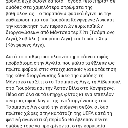
χρόνια είχε δώσει κάποια… όγδοα «εισιτήρια» σε
ομάδες στα χαμηλότερα στρώματα της
βαθμολογίας. Το παραπάνω φυσικά έγινε με την
καθιέρωση πια του Γιουρόπα Κόνφερενς Λιγκ και
την κατάκτηση των περυσινών ευρωπαϊκών
διοργανώσεων από Μάντσεστερ Σίτι (Τσάμπιονς
Λιγκ), Σεβίλλη (Γιουρόπα Λιγκ) και Γουέστ Χαμ
(Κόνφερενς Λιγκ).
Αυτό το αριθμητικό πλεονέκτημα έδινε σαφές
προβάδισμα στην Αγγλία, που μάλιστα έβλεπε ως
πρώτα φαβορί στις στοιχηματικές για κατάκτηση
της κάθε διοργάνωσης δικές της ομάδες: τη
Μάντσεστερ Σίτι στο Τσάμπιονς Λιγκ, τη Λίβερπουλ
στο Γιουρόπα και την Άστον Βίλα στο Κόνφερενς.
Πέρα απ’ όλα αυτά υπήρχε φέτος κι ένα επιπλέον
κίνητρο, αφού λόγω της αναδιοργάνωσης του
Τσάμπιονς Λιγκ από την επόμενη σεζόν, οι δύο
πρώτες χώρες στην κατάταξη της UEFA κατά τη
φετινή αγωνιστική περίοδο θα έβλεπαν πέντε
ομάδες τους να προκρίνονται στην κορυφαία