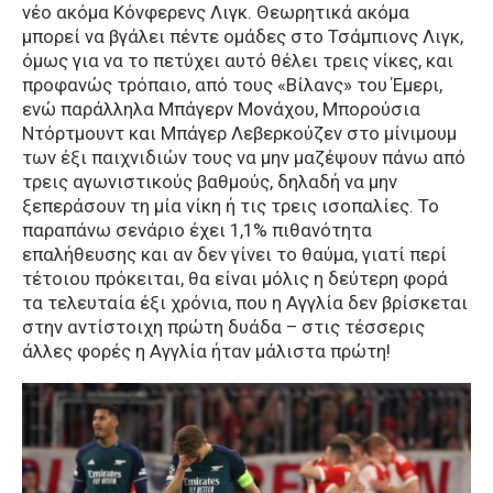
νέο ακόμα Κόνφερενς Λιγκ. Θεωρητικά ακόμα
μπορεί να βγάλει πέντε ομάδες στο Τσάμπιονς Λιγκ,
όμως για να το πετύχει αυτό θέλει τρεις νίκες, και
προφανώς τρόπαιο, από τους «Βίλανς» του Έμερι,
ενώ παράλληλα Μπάγερν Μονάχου, Μπορούσια
Ντόρτμουντ και Μπάγερ Λεβερκούζεν στο μίνιμουμ
των έξι παιχνιδιών τους να μην μαζέψουν πάνω από
τρεις αγωνιστικούς βαθμούς, δηλαδή να μην
ξεπεράσουν τη μία νίκη ή τις τρεις ισοπαλίες. Το
παραπάνω σενάριο έχει 1,1% πιθανότητα
επαλήθευσης και αν δεν γίνει το θαύμα, γιατί περί
τέτοιου πρόκειται, θα είναι μόλις η δεύτερη φορά
τα τελευταία έξι χρόνια, που η Αγγλία δεν βρίσκεται
στην αντίστοιχη πρώτη δυάδα – στις τέσσερις
άλλες φορές η Αγγλία ήταν μάλιστα πρώτη!