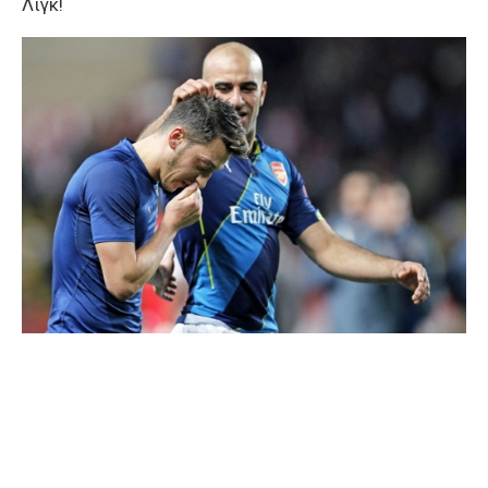
Λιγκ!