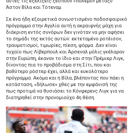
αυτές τις εξελίξεις ξεσπούν «πόλεμο» μεταξύ
Άστον Βίλα και Τότεναμ.
Σε ένα ήδη εξαιρετικά συνωστισμένο ποδοσφαιρικό
πρόγραμμα στην Αγγλία αυτή η ακραιφνής μάχη για
διάκριση εντός συνόρων δεν γινόταν να μην αφήσει
το σημάδι της εκτός αυτών: εκτεταμένο ροτέισον,
τραυματισμοί, τιμωρίες, πίεση, φόρμα. Δεν είναι
τυχαίο πως Λίβερπουλ και Άρσεναλ μόλις γκέλαραν
στην Ευρώπη, έκαναν το ίδιο και στην Πρέμιερ Λιγκ,
δίνοντας πια το προβάδισμα στη Σίτι, που και
βαθύτερο ρόστερ έχει, αλλά και ευκολότερο
πρόγραμμα. Ακόμα και η Βίλα, βλέποντας που πάει η
κατάσταση, «δήλωσε» χθες με την εμφάνισή της
πως προτιμά να θυσιάσει το Κόνφερενς Λιγκ για να
διατηρηθεί στην προνομιούχο 4η θέση.