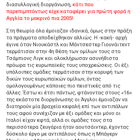
διασυλλογική διοργάνωση,
κάτι που
παρεπιμπτόντως είχε καταφέρει για πρώτη φορά η
Αγγλία το μακρινό πια 2005!
Στη θεωρία όλα έμοιαζαν ιδανικά, όμως στην πράξη
τα πράγματα αποδείχθηκαν αλλιώς. Η -κακή- αρχή
έγινε όταν Νιουκάστλ και Μάντσεστερ Γιουνάιτεντ
τερμάτισαν στην 4η θέση των ομίλων τους στο
Τσάμπιονς Λιγκ και ολοκλήρωσαν ασυνήθιστα
πρόωρα τις ευρωπαϊκές τους υποχρεώσεις. Οι έξι
υπόλοιπες ομάδες τερμάτισαν στην κορυφή των
δικών τους ευρωπαϊκών ομίλων, όντας
ομολογουμένως κάποιες πιο πειστικές από τις
άλλες. Έστω κι έτσι πάντως, φτάνοντας στους «16»
της εκάστοτε διοργάνωσης οι Άγγλοι έμοιαζαν να
διατηρούν μία βραχεία κεφαλή επί των αντιπάλων
τους αφού συνέχιζαν με έξι ομάδες και μόνο οι
Ιταλοί είχαν εφτά, αλλά οι ομάδες τους στα
περισσότερα ζευγάρια ήταν αουτσάιντερ, έχοντας
δύσκολο έργο με αντιπάλους όπως η Μπάγερν