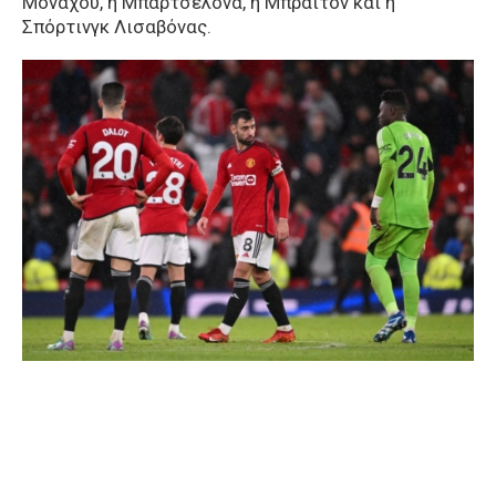
Μονάχου, η Μπαρτσελόνα, η Μπράιτον και η
Σπόρτινγκ Λισαβόνας.