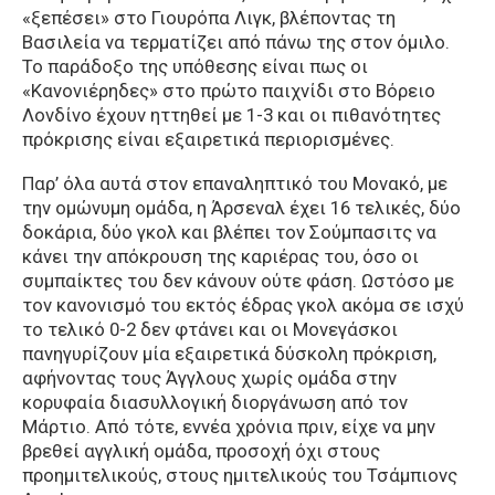
«ξεπέσει» στο Γιουρόπα Λιγκ, βλέποντας τη
Βασιλεία να τερματίζει από πάνω της στον όμιλο.
Το παράδοξο της υπόθεσης είναι πως οι
«Κανονιέρηδες» στο πρώτο παιχνίδι στο Βόρειο
Λονδίνο έχουν ηττηθεί με 1-3 και οι πιθανότητες
πρόκρισης είναι εξαιρετικά περιορισμένες.
Παρ’ όλα αυτά στον επαναληπτικό του Μονακό, με
την ομώνυμη ομάδα, η Άρσεναλ έχει 16 τελικές, δύο
δοκάρια, δύο γκολ και βλέπει τον Σούμπασιτς να
κάνει την απόκρουση της καριέρας του, όσο οι
συμπαίκτες του δεν κάνουν ούτε φάση. Ωστόσο με
τον κανονισμό του εκτός έδρας γκολ ακόμα σε ισχύ
το τελικό 0-2 δεν φτάνει και οι Μονεγάσκοι
πανηγυρίζουν μία εξαιρετικά δύσκολη πρόκριση,
αφήνοντας τους Άγγλους χωρίς ομάδα στην
κορυφαία διασυλλογική διοργάνωση από τον
Μάρτιο. Από τότε, εννέα χρόνια πριν, είχε να μην
βρεθεί αγγλική ομάδα, προσοχή όχι στους
προημιτελικούς, στους ημιτελικούς του Τσάμπιονς