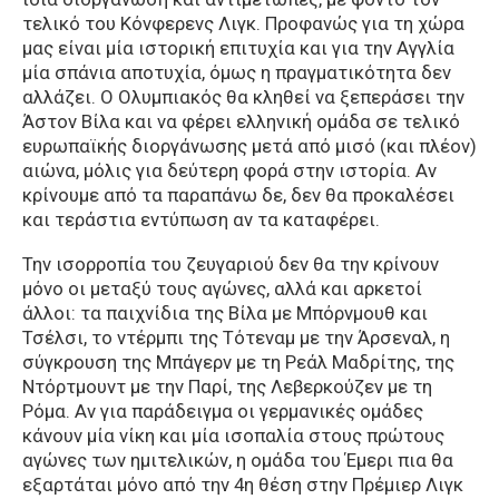
τελικό του Κόνφερενς Λιγκ. Προφανώς για τη χώρα
μας είναι μία ιστορική επιτυχία και για την Αγγλία
μία σπάνια αποτυχία, όμως η πραγματικότητα δεν
αλλάζει. Ο Ολυμπιακός θα κληθεί να ξεπεράσει την
Άστον Βίλα και να φέρει ελληνική ομάδα σε τελικό
ευρωπαϊκής διοργάνωσης μετά από μισό (και πλέον)
αιώνα, μόλις για δεύτερη φορά στην ιστορία. Αν
κρίνουμε από τα παραπάνω δε, δεν θα προκαλέσει
και τεράστια εντύπωση αν τα καταφέρει.
Την ισορροπία του ζευγαριού δεν θα την κρίνουν
μόνο οι μεταξύ τους αγώνες, αλλά και αρκετοί
άλλοι: τα παιχνίδια της Βίλα με Μπόρνμουθ και
Τσέλσι, το ντέρμπι της Τότεναμ με την Άρσεναλ, η
σύγκρουση της Μπάγερν με τη Ρεάλ Μαδρίτης, της
Ντόρτμουντ με την Παρί, της Λεβερκούζεν με τη
Ρόμα. Αν για παράδειγμα οι γερμανικές ομάδες
κάνουν μία νίκη και μία ισοπαλία στους πρώτους
αγώνες των ημιτελικών, η ομάδα του Έμερι πια θα
εξαρτάται μόνο από την 4η θέση στην Πρέμιερ Λιγκ