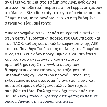
αν θέλει να παίξει στο Τσάμπιονς Λιγκ, ενώ αν σε
μία άλλη -υποθετική- περίπτωση οι Γερμανοί χάσουν
σε όλους, η Βίλα θα «καίγεται» για δύο νίκες επί του
Ολυμπιακού, με τα σενάρια φυσικά στη δεδομένη
στιγμή να είναι αμέτρητα.
Δικαιολογημένα στην Ελλάδα επικρατεί η αντίληψη
ότι η φετινή ευρωπαϊκή πορεία του Ολυμπιακού και
του ΠΑΟΚ, καθώς και οι καλές εμφανίσεις της ΑΕΚ
και του Παναθηναϊκού στους ομίλους του Γιουρόπα
Λιγκ, έστω κι αν δεν προκρίθηκαν, είναι συνέπεια
και του τόσο ανταγωνιστικού εγχώριου
πρωταθλήματος. Στην Αγγλία όμως, των
διαφορετικών απαιτήσεων, του εξαιρετικά
υπερπλήρους αγωνιστικού προγράμματος, της
ενδυνάμωσης και οικονομικής ανάτασης όλο και
περισσότερων συλλόγων, μάλλον δεν ισχύει
ακριβώς το ίδιο. Τουλάχιστον όχι στον απόλυτο
βαθμό.
Γιατί μπορεί η Πρέμιερ Λιγκ φέτος να πέτυχε,
όμως η Αγγλία στην Ευρώπη απέτυχε…