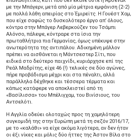
επαναληπτικό, κάτι που δεν έκανε ούτε η Άρσεναλ
με την Μπάγερν, μετά από μία μέτρια εμφάνιση (2-2)
με πολλά λάθη απειρίας στο Έμιρεϊτς. Η Γουέστ Χαμ,
που είχε σαφώς το δυσκολότερο έργο απ’ όλους,
κόντρα στην Μπάγερ Λεβερκούζεν του Τσάμπι
Αλόνσο, πάλεψε, κόντραρε στα ίσια την
πρωταθλήτρια πια Γερμανίας, όμως υπέκυψε στην
ανωτερότητα της αντιπάλου. Αδικημένη μάλλον
πρέπει να αισθάνεται η Μάντσεστερ Σίτι, που
ειδικά στο δεύτερο παιχνίδι, κυριάρχησε επί της
Ρεάλ Μαδρίτης, είχε 46 (!) τελικές σε δύο αγώνες,
πήρε προβάδισμα μέχρι και στα πέναλτι, αλλά
παράλληλα δέχθηκε και τέσσερα τέρματα και
κάπως κατάφερε να αποκλειστεί από τη
«Βασίλισσα» του Μπέλιγχαμ, του Βινίσιους, του
Αντσελότι.
Η Αγγλία οδεύει ολοταχώς προς τη χαμηλότερη
συγκομιδή της στην Ευρώπη μετά τη σεζόν 2016/17,
με το «καλάθι» να είχε ακόμα λιγότερα, αν δεν ήταν
οι έξι νίκες και μόλις δύο ήττες της Άστον Βίλα στο