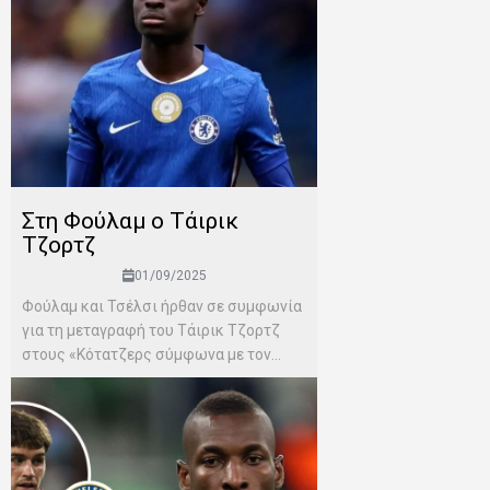
Στη Φούλαμ ο Τάιρικ
Τζορτζ
01/09/2025
Φούλαμ και Τσέλσι ήρθαν σε συμφωνία
για τη μεταγραφή του Τάιρικ Τζορτζ
στους «Κότατζερς σύμφωνα με τον...