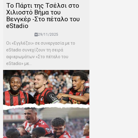
To Πάρτι της Τσέλσι στο
Χιλιοστό Βήμα του
Βενγκέρ -Στο πέταλο του
eStadio
29/11/2025
Οι «Εγγλέζοι» σε συνεργασία με το
eStadio συνεχίζουν τη σειρά
αφιερωμάτων «Στο πέταλο του
eStadio» με...