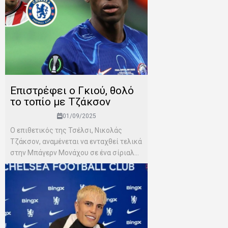
Επιστρέφει ο Γκιού, θολό
το τοπίο με Τζάκσον
01/09/2025
Ο επιθετικός της Τσέλσι, Νικολάς
Τζάκσον, αναμένεται να ενταχθεί τελικά
στην Μπάγερν Μονάχου σε ένα σίριαλ...