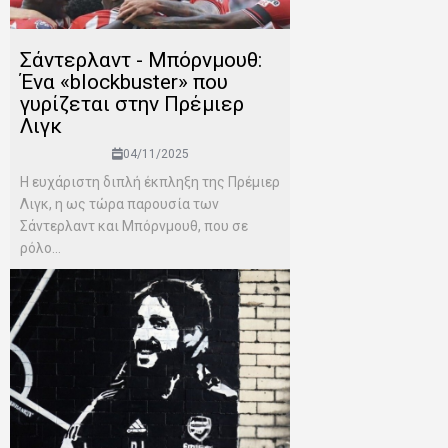
Σάντερλαντ - Μπόρνμουθ:
Ένα «blockbuster» που
γυρίζεται στην Πρέμιερ
Λιγκ
04/11/2025
Η ευχάριστη διπλή έκπληξη της Πρέμιερ
Λιγκ, η ως τώρα παρουσία των
Σάντερλαντ και Μπόρνμουθ, που σε
ρόλο...