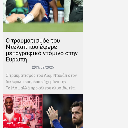
Ο τραυματισμός του
Ντέλαπ που έφερε
μεταγραφικό ντόμινο στην
Ευρώπη
03/09/2025
Ο τραυματισμός του Λίαμ Ντελάπ στον
δικέφαλο επηρέασε όχι μόνο την
Τσέλσι, αλλά προκάλεσε αλυσιδωτές...