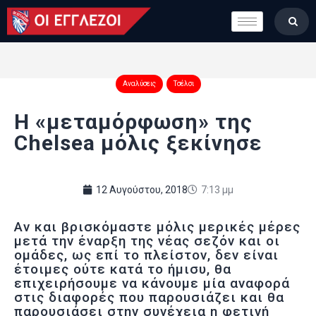
LONDON CALLING
ΚΑΤΗΓΟΡΙΕΣ
ΣΤΗΛΕΣ
Αναλύσεις
Τσέλσι
ΒΑΘΜΟΛΟΓΙΕΣ
Η «μεταμόρφωση» της
ΟΜΑΔΕΣ
Chelsea μόλις ξεκίνησε
ΠΟΙΟΙ ΕΙΜΑΣΤΕ
12 Αυγούστου, 2018
7:13 μμ
Αν και βρισκόμαστε μόλις μερικές μέρες
μετά την έναρξη της νέας σεζόν και οι
ομάδες, ως επί το πλείστον, δεν είναι
έτοιμες ούτε κατά το ήμισυ, θα
επιχειρήσουμε να κάνουμε μία αναφορά
στις διαφορές που παρουσιάζει και θα
παρουσιάσει στην συνέχεια η φετινή