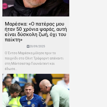
Μαρέσκα: «Ο πατέρας μου
ήταν 50 χρόνια ψαράς, αυτή
είναι δύσκολη ζωή, όχι του
παίκτη»
20/09/2025
Ο Έντσο Μαρέσκα μίλησε πριν το
παιχνίδι στο Ολντ Τράφορντ απέναντι
στη Μάντσεστερ Γιουνάιτεντ και
έδωσε...