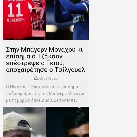
Στην Μπάγερν Μονάχου κι
επίσημα ο Τζάκσον,
επέστρεψε ο Γκιού,
αποχαιρέτησε ο Τσίλγουελ
02/09/2025
Ο Νίκολας Τζάκσον είναι κι επίσημα
ποδοσφαιριστής της Μπάγερν Μονάχου
με τη μορφή δανεισμού, με τον Μπεν...