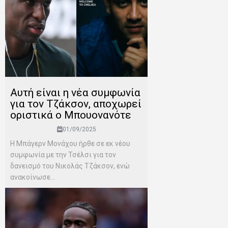
Αυτή είναι η νέα συμφωνία
για τον Τζάκσον, αποχωρεί
οριστικά ο Μπουονανότε
01/09/2025
Η Μπάγερν Μονάχου ήρθε σε εκ νέου
συμφωνία με την Τσέλσι για τον
δανεισμό του Νικολάς Τζάκσον, ενώ
ανακοίνωσε...