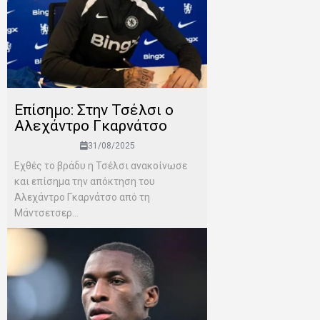
Επίσημο: Στην Τσέλσι ο
Αλεχάντρο Γκαρνάτσο
31/08/2025
Εχθές το βράδυ η Τσέλσι ανακοίνωσε
και επίσημα την απόκτηση του
Αλεχάντρο Γκαρνάτσο από τη
Μάντσετσερ...