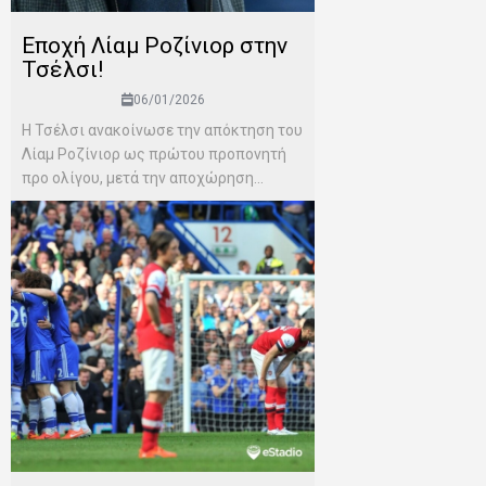
Εποχή Λίαμ Ροζίνιορ στην
Τσέλσι!
06/01/2026
Η Τσέλσι ανακοίνωσε την απόκτηση του
Λίαμ Ροζίνιορ ως πρώτου προπονητή
προ ολίγου, μετά την αποχώρηση...