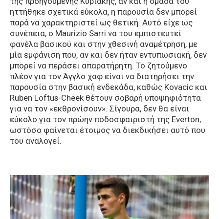
της προηγούμενης Κυριακής, αν και η ομάδα του
ηττήθηκε σχετικά εύκολα, η παρουσία δεν μπορεί
παρά να χαρακτηριστεί ως θετική. Αυτό είχε ως
συνέπεια, ο Maurizio Sarri να του εμπιστευτεί
φανέλα βασικού και στην χθεσινή αναμέτρηση, με
μία εμφάνιση που, αν και δεν ήταν εντυπωσιακή, δεν
μπορεί να περάσει απαρατήρητη. Το ζητούμενο
πλέον για τον Άγγλο χαφ είναι να διατηρήσει την
παρουσία στην βασική ενδεκάδα, καθώς Kovacic και
Ruben Loftus-Cheek θέτουν σοβαρή υποψηφιότητα
για να τον «εκθρονίσουν». Σίγουρα, δεν θα είναι
εύκολο για τον πρώην ποδοσφαιριστή της Everton,
ωστόσο φαίνεται έτοιμος να διεκδικήσει αυτό που
του αναλογεί.