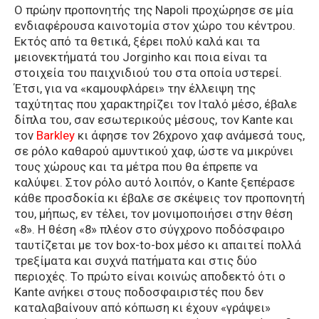
Ο πρώην προπονητής της Napoli προχώρησε σε μία
ενδιαφέρουσα καινοτομία στον χώρο του κέντρου.
Εκτός από τα θετικά, ξέρει πολύ καλά και τα
μειονεκτήματά του Jorginho και ποια είναι τα
στοιχεία του παιχνιδιού του στα οποία υστερεί.
Έτσι, για να «καμουφλάρει» την έλλειψη της
ταχύτητας που χαρακτηρίζει τον Ιταλό μέσο, έβαλε
δίπλα του, σαν εσωτερικούς μέσους, τον Kante και
τον
Barkley
κι άφησε τον 26χρονο χαφ ανάμεσά τους,
σε ρόλο καθαρού αμυντικού χαφ, ώστε να μικρύνει
τους χώρους και τα μέτρα που θα έπρεπε να
καλύψει. Στον ρόλο αυτό λοιπόν, ο Kante ξεπέρασε
κάθε προσδοκία κι έβαλε σε σκέψεις τον προπονητή
του, μήπως, εν τέλει, τον μονιμοποιήσει στην θέση
«8». Η θέση «8» πλέον στο σύγχρονο ποδόσφαιρο
ταυτίζεται με τον box-to-box μέσο κι απαιτεί πολλά
τρεξίματα και συχνά πατήματα και στις δύο
περιοχές. Το πρώτο είναι κοινώς αποδεκτό ότι ο
Kante ανήκει στους ποδοσφαιριστές που δεν
καταλαβαίνουν από κόπωση κι έχουν «γράψει»