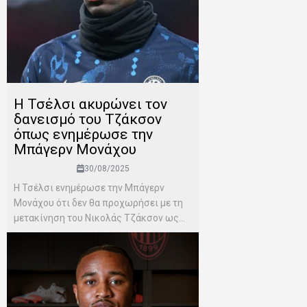
Η Τσέλσι ακυρώνει τον
δανεισμό του Τζάκσον
όπως ενημέρωσε την
Μπάγερν Μονάχου
30/08/2025
Η Τσέλσι ενημέρωσε την Μπάγερν
Μονάχου ότι δεν θα προχωρήσει με τη
μετακίνηση του Νικολάς Τζάκσον ως...