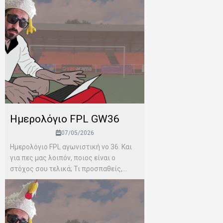
Ημερολόγιο FPL GW36
07/05/2026
Ημερολόγιο FPL αγωνιστική νο 36. Και
για πες μας λοιπόν, ποιος είναι ο
στόχος σου τελικά; Τι προσπαθείς,...