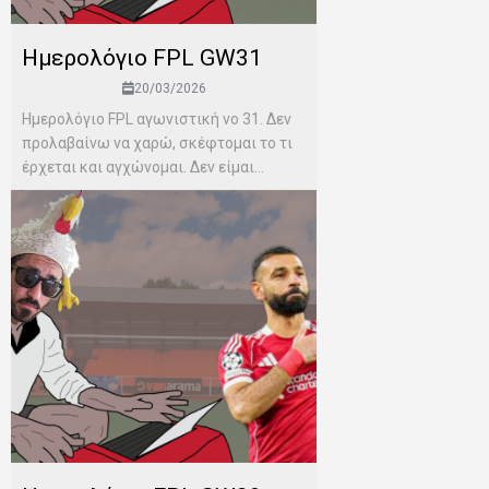
Ημερολόγιο FPL GW31
20/03/2026
Ημερολόγιο FPL αγωνιστική νο 31. Δεν
προλαβαίνω να χαρώ, σκέφτομαι το τι
έρχεται και αγχώνομαι. Δεν είμαι...