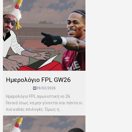
Ημερολόγιο FPL GW26
09/02/2026
Ημερολόγιο FPL αγωνιστική νο 26.
Γενικά ίσως να μην γίνονται και πάντα οι
πιο καλές επιλογές. Όμως η...