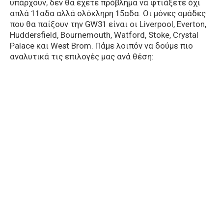
υπάρχουν, δεν θα έχετε πρόβλημα να φτιάξετε όχι
απλά 11αδα αλλά ολόκληρη 15αδα. Οι μόνες ομάδες
που θα παίξουν την GW31 είναι οι Liverpool, Everton,
Huddersfield, Bournemouth, Watford, Stoke, Crystal
Palace και West Brom. Πάμε λοιπόν να δούμε πιο
αναλυτικά τις επιλογές μας ανά θέση: