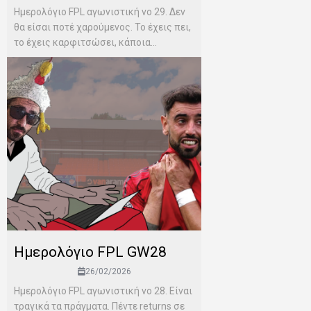
Ημερολόγιο FPL αγωνιστική νο 29. Δεν
θα είσαι ποτέ χαρούμενος. Το έχεις πει,
το έχεις καρφιτσώσει, κάποια...
Ημερολόγιο FPL GW28
26/02/2026
Ημερολόγιο FPL αγωνιστική νο 28. Είναι
τραγικά τα πράγματα. Πέντε returns σε