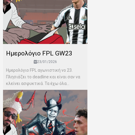
Ημερολόγιο FPL GW23
23/01/2026
Ημερολόγιο FPL αγωνιστική νο 23.
Πλησιάζει το deadline και είναι σαν να
κλείνει ασφυκτικά. Τα έχω όλα...