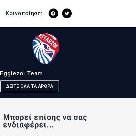
Κοινοποίηση:
Egglezoi Team
ΔΕΙΤΕ ΟΛΑ ΤΑ ΑΡΘΡΑ
Μπορεί επίσης να σας
ενδιαφέρει...