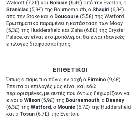
Walcott (7,2£) και
Bolasie
(6,4£) από την Everton, ο
Stanislas
(5,9£) της Bournemouth, ο
Shaqiri
(6,3£)
από την Stoke και ο
Doucoure
(5,5£) της Watford.
Ερωτηματικό παραμένει η κατάστασή των Mooy
(5,3£) της Huddersfield και Zaha (6,8£) της Crystal
Palace, αν είναι ετοιμοπόλεμοι, θα είναι ιδανικές
επιλογές διαφοροποίησης.
ΕΠΙΘΕΤΙΚΟΙ
Όπως είπαμε πιο πάνω, εν αρχή ο
Firmino
(9,4£).
Έπειτα οι επιλογές μας είναι και εδώ
περιορισμένες, με αυτές που όντως ξεχωρίζουν να
είναι ο
Wilson
(5,9£) της
Bournemouth
, ο
Deeney
(6,3£) της
Watford
, o
Mounie
(5,7£) της Huddersfield
και ο
Tosun
(6,7£) της Everton.