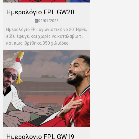
Ημερολόγιο FPL GW20
02/01/2026
Ημερολόγιο FPL αγωνιστική νο 20. Ήρθε,
είδε, έφυγε, και χωρίς να καταλάβω τι
και πως, βρέθηκα 350 χιλιάδες...
Ημερολόγιο FPL GW19