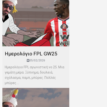
Ημερολόγιο FPL GW25
05/02/2026
Ημερολόγιο FPL αγωνιστική νο 25. Μια
γεμάτη μέρα. Ξύπνημα, δουλειά,
σχόλασμα, παμπ, μπύρες. Πολλές
μπύρες....