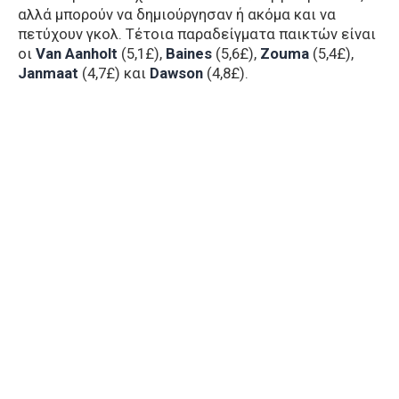
αλλά μπορούν να δημιούργησαν ή ακόμα και να
πετύχουν γκολ. Τέτοια παραδείγματα παικτών είναι
οι
Van Aanholt
(5,1£),
Baines
(5,6£),
Zouma
(5,4£),
Janmaat
(4,7£) και
Dawson
(4,8£).