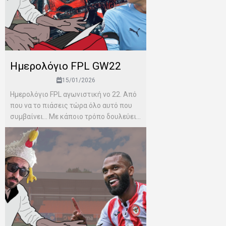
Ημερολόγιο FPL GW22
15/01/2026
Ημερολόγιο FPL αγωνιστική νο 22. Από
που να το πιάσεις τώρα όλο αυτό που
συμβαίνει… Με κάποιο τρόπο δουλεύει...