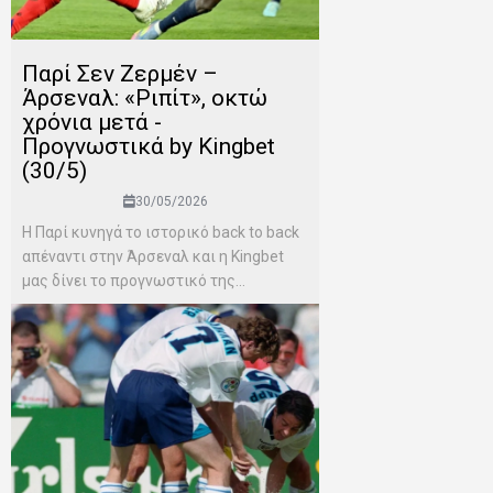
Παρί Σεν Ζερμέν –
Άρσεναλ: «Ριπίτ», οκτώ
χρόνια μετά -
Προγνωστικά by Kingbet
(30/5)
30/05/2026
Η Παρί κυνηγά το ιστορικό back to back
απέναντι στην Άρσεναλ και η Kingbet
μας δίνει το προγνωστικό της...