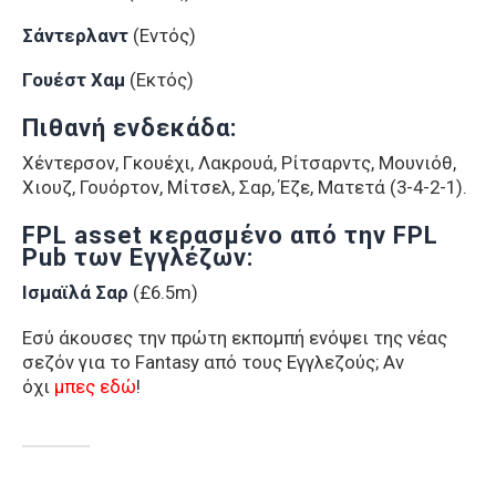
Σάντερλαντ
(Εντός)
Γουέστ Χαμ
(Εκτός)
Πιθανή ενδεκάδα:
Χέντερσον, Γκουέχι, Λακρουά, Ρίτσαρντς, Μουνιόθ,
Χιουζ, Γουόρτον, Μίτσελ, Σαρ, Έζε, Ματετά (3-4-2-1).
FPL asset κερασμένο από την FPL
Pub των Εγγλέζων:
Ισμαϊλά Σαρ
(£6.5m)
Εσύ άκουσες την πρώτη εκπομπή ενόψει της νέας
σεζόν για το Fantasy από τους Εγγλεζούς; Αν
όχι
μπες εδώ
!