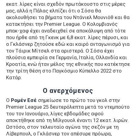
εκατ. λίρες είναι σχεδόν πρωτάκουστο στις μέρες
μας, αλλά η Πάλας ελπίζει ότι ο Σόσα θα
ακολουθήσει τα βήματα του Ντάνιελ Μουνιόθ και θα
κατακτήσει την Premier League. Ο Κολομβιανός
μπακ-χαφ έχει αναδειχθεί σε αποκάλυψη από τότε
που ήρθε από τη Γκενκ με 6,8 εκατ. λίρες πέρυσι, και
ο Γκλάσνερ ζητούσε εδώ και καιρό ανταγωνισμό για
τον Τάιρικ Μίτσελ στα αριστερά. Ο Σόσα έχει
πλούσια εμπειρία σε Γερμανία, Ιταλία, Ολλανδία και
Κροατία, ενώ ήταν μέλος της εθνικής που κατέκτησε
την τρίτη θέση στο Παγκόσμιο Κύπελλο 2022 στο
Κατάρ.
O ανερχόμενος
Ο
Ρομέν Εσέ
σημείωσε το πρώτο του γκολ στην
Premier League 25 δευτερόλεπτα μετά το ντεμπούτο
του τον Ιανουάριο, λίγες εβδομάδες αφού
αποκτήθηκε από τη Μίλγουολ έναντι 12 εκατ. λιρών.
Ωστόσο, στον τελευταίο αγώνα της σεζόν με τη
Λίβερπουλ, ο Γκλάσνερ τον απέσυρε πρόωρα,