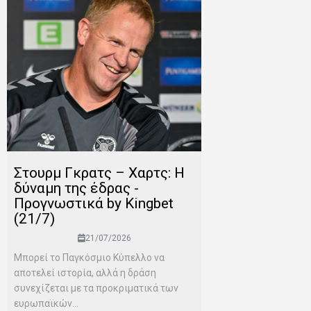
Στουρμ Γκρατς – Χαρτς: Η
δύναμη της έδρας -
Προγνωστικά by Kingbet
(21/7)
21/07/2026
Μπορεί το Παγκόσμιο Κύπελλο να
αποτελεί ιστορία, αλλά η δράση
συνεχίζεται με τα προκριματικά των
ευρωπαϊκών...