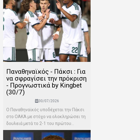
Παναθηναϊκός - Πάκσι : Για
να σφραγίσει την πρόκριση
- Προγνωστικά by Kingbet
(30/7)
30/07/2026
Ο Παναθηναϊκός υποδέχεται την Πάκσι
στο ΟΑΚΑ με στόχο να ολοκληρώσει τη
δουλειά μετά το 2-1 του πρώτου...