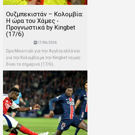
Ουζμπεκιστάν – Κολομβία:
Η ώρα του Χάμες -
Προγνωστικά by Kingbet
(17/6)
17/06/2026
Ώρα Μουντιάλ για την Αγγλία αλλά και
για την Κολομβία με την Kingbet να μας
δίνει το σημερινό (17/6)...