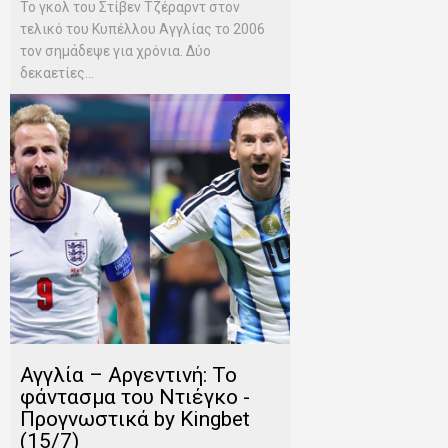
Το γκολ του Στίβεν Τζέραρντ στον
τελικό του Κυπέλλου Αγγλίας το 2006
τον σημάδεψε για χρόνια. Δύο
δεκαετίες...
Αγγλία – Αργεντινή: Το
φάντασμα του Ντιέγκο -
Προγνωστικά by Kingbet
(15/7)