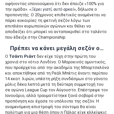
αφήνοντας υπονοούμενα ότι δεν έπαιζε «100% για
την ομάδα». «
Ξέρει γιατί, αυτό αρκεί
», δήλωσε ο
προπονητής. Ο 20χρονος επιθετικός αναμένεται να
πάρει ευκαιρίες τη φετινή σεζόν λόγω των
επιπλέον ευρωπαϊκών αγώνων και θέλει να
αποδείξει ότι μπορεί να ανταποκριθεί στο ταλέντο
που έδειξε στην Championship.
Πρέπει να κάνει μεγάλη σεζόν
ο…
Ο
Τσάντι Ριάντ
δεν είχε τύχη στην πρώτη του
χρονιά στο νότιο Λονδίνο. Ο Μαροκινός αμυντικός,
που προέρχεται από την ακαδημία της Μπαρτσελόνα
και αποκτήθηκε από τη Ρεάλ Μπέτις έναντι περίπου
14 εκατ. λιρών, υπέστη ρήξη συνδέσμων στο γόνατο
μόλις δέκα λεπτά μετά τη δεύτερη συμμετοχή του
σε αγώνα League Cup τον Αύγουστο. Επέστρεψε τον
Ιανουάριο, αλλά τραυματίστηκε ξανά σοβαρά στην
προπόνηση και έχασε το υπόλοιπο της σεζόν. Η
αναμενόμενη επιστροφή του σύντομα θα είναι
πολύτιμη για μια θέση όπου η Πάλας είχε ελλείψεις.