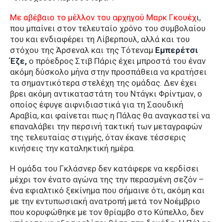
Με αβέβαιο το μέλλον του αρχηγού Μαρκ Γκουέχ
ι,
που μπαίνει στον τελευταίο χρόνο του συμβολαίου
του και ενδιαφέρει τη Λίβερπουλ, αλλά και του
στόχου της Άρσεναλ και της Τότεναμ
Εμπερέτσι
Έζε,
ο πρόεδρος Στιβ Πάρις έχει μπροστά του έναν
ακόμη δύσκολο μήνα στην προσπάθεια να κρατήσει
τα σημαντικότερα στελέχη της ομάδας. Δεν έχει
βρει ακόμη αντικαταστάτη του Ντάγκι Φρίντμαν, ο
οποίος έφυγε αιφνιδιαστικά για τη Σαουδική
Αραβία, και φαίνεται πως η Πάλας θα αναγκαστεί να
επαναλάβει την περσινή τακτική των μεταγραφών
της τελευταίας στιγμής, όταν έκανε τέσσερις
κινήσεις την καταληκτική ημέρα.
Η ομάδα του Γκλάσνερ δεν κατάφερε να κερδίσει
μέχρι τον ένατο αγώνα της την περασμένη σεζόν –
ένα εφιαλτικό ξεκίνημα που σήμαινε ότι, ακόμη και
με την εντυπωσιακή ανατροπή μετά τον Νοέμβριο
που κορυφώθηκε με τον θρίαμβο στο Κύπελλο, δεν