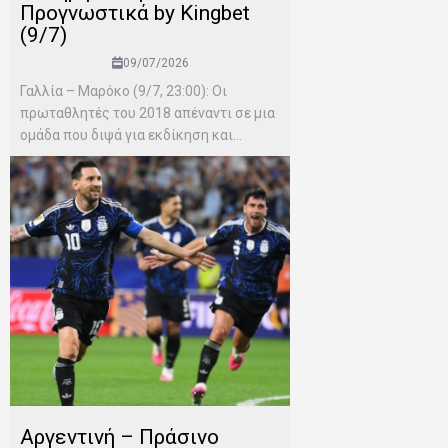
Προγνωστικά by Kingbet
(9/7)
09/07/2026
Γαλλία – Μαρόκο (9/7, 23:00): Οι
πρωταθλητές του 2018 απέναντι σε μια
ομάδα που διψά για εκδίκηση και...
Αργεντινή – Πράσινο