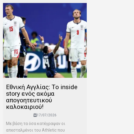
Εθνική Αγγλίας: Το inside
story ενός ακόμα
απογοητευτικού
καλοκαιριού!
17/07/2026
Mε βάση τα όσα κατέγραψαν οι
απεσταλμένοι του Αthletic που