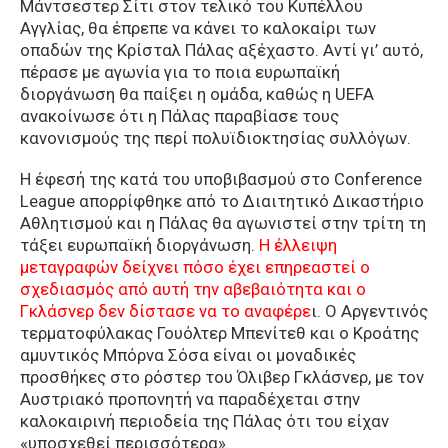
Μάντσεστερ Σίτι στον τελικό του Κυπέλλου
Αγγλίας, θα έπρεπε να κάνει το καλοκαίρι των
οπαδών της Κρίσταλ Πάλας αξέχαστο. Αντί γι’ αυτό,
πέρασε με αγωνία για το ποια ευρωπαϊκή
διοργάνωση θα παίξει η ομάδα, καθώς η UEFA
ανακοίνωσε ότι η Πάλας παραβίασε τους
κανονισμούς της περί πολυϊδιοκτησίας συλλόγων.
H έφεσή της κατά του υποβιβασμού στο Conference
League απορρίφθηκε από το Διαιτητικό Δικαστήριο
Αθλητισμού και η Πάλας θα αγωνιστεί στην τρίτη τη
τάξει ευρωπαϊκή διοργάνωση.
Η έλλειψη
μεταγραφών δείχνει πόσο έχει επηρεαστεί ο
σχεδιασμός από αυτή την αβεβαιότητα και ο
Γκλάσνερ δεν δίστασε να το αναφέρε
ι. Ο Αργεντινός
τερματοφύλακας Γουόλτερ Μπενίτεθ και ο Κροάτης
αμυντικός Μπόρνα Σόσα είναι οι μοναδικές
προσθήκες στο ρόστερ του Όλιβερ Γκλάσνερ, με τον
Αυστριακό προπονητή να παραδέχεται στην
καλοκαιρινή περιοδεία της Πάλας ότι του είχαν
«υποσχεθεί περισσότερα».