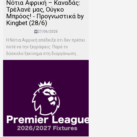
Νότια Αφρική – Καναδάς:
Τρέλανέ μας, Ούγκο
Μπρόος! - Προγνωστικά by
Kingbet (28/6)
27/06/2026
Η Νότια Αφρική απέδειξε ότι δεν πρέπει
ποτέ να την ξεγράφεις. Παρά το
δύσκολο ξεκίνημα στη διοργάνωση...