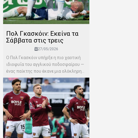
Πολ Γκασκόιν: Εκείνα τα
Σάββατα στις τρεις
27/05/2026
Ο Πολ Γκασκόιν υπήρξε η πιο χαοτική
ιδιοφυΐα του αγγλικού ποδοσφαίρου —
ένας παίκτης που έκανε μια ολόκληρη...