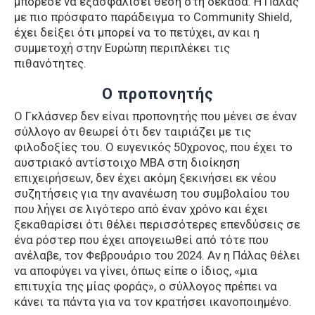
μπόρεσε να εξασφαλίσει θέση στη δεκάδα. Η Πάλας
με πιο πρόσφατο παράδειγμα το Community Shield,
έχει δείξει ότι μπορεί να το πετύχει, αν και η
συμμετοχή στην Ευρώπη περιπλέκει τις
πιθανότητες.
Ο προπονητής
Ο Γκλάσνερ δεν είναι προπονητής που μένει σε έναν
σύλλογο αν θεωρεί ότι δεν ταιριάζει με τις
φιλοδοξίες του. Ο ευγενικός 50χρονος, που έχει το
αυστριακό αντίστοιχο MBA στη διοίκηση
επιχειρήσεων, δεν έχει ακόμη ξεκινήσει εκ νέου
συζητήσεις για την ανανέωση του συμβολαίου του
που λήγει σε λιγότερο από έναν χρόνο και έχει
ξεκαθαρίσει ότι θέλει περισσότερες επενδύσεις σε
ένα ρόστερ που έχει απογειωθεί από τότε που
ανέλαβε, τον Φεβρουάριο του 2024. Αν η Πάλας θέλει
να αποφύγει να γίνει, όπως είπε ο ίδιος, «μια
επιτυχία της μίας φοράς», ο σύλλογος πρέπει να
κάνει τα πάντα για να τον κρατήσει ικανοποιημένο.