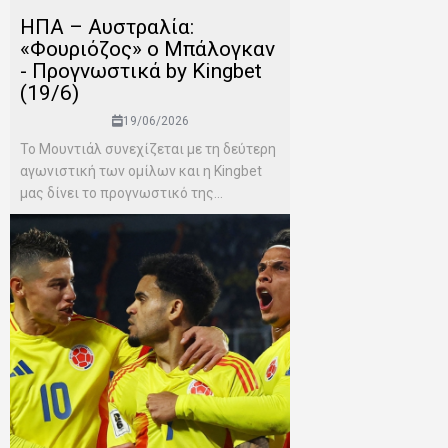
ΗΠΑ – Αυστραλία:
«Φουριόζος» ο Μπάλογκαν
- Προγνωστικά by Kingbet
(19/6)
19/06/2026
Το Μουντιάλ συνεχίζεται με τη δεύτερη
αγωνιστική των ομίλων και η Kingbet
μας δίνει το προγνωστικό της...