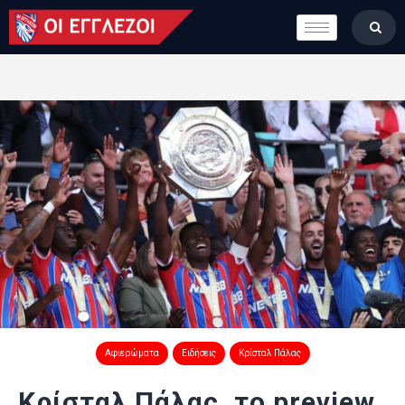
LONDON CALLING
ΚΑΤΗΓΟΡΙΕΣ
ΣΤΗΛΕΣ
ΒΑΘΜΟΛΟΓΙΕΣ
ΟΜΑΔΕΣ
ΠΟΙΟΙ ΕΙΜΑΣΤΕ
Αφιερώματα
Ειδήσεις
Κρίσταλ Πάλας
Κρίσταλ Πάλας, το preview