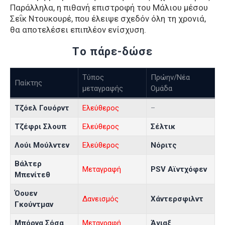
Παράλληλα, η πιθανή επιστροφή του Μάλιου μέσου
Σεΐκ Ντουκουρέ, που έλειψε σχεδόν όλη τη χρονιά,
θα αποτελέσει επιπλέον ενίσχυση.
Tο πάρε-δώσε
Τύπος
Πρώην/Νέα
Παίκτης
μεταγραφής
Ομάδα
Τζόελ Γουόρντ
Ελεύθερος
–
Τζέφρι Σλουπ
Ελεύθερος
Σέλτικ
Λούι Μούλντεν
Ελεύθερος
Νόριτς
Βάλτερ
Μεταγραφή
PSV Αϊντχόφεν
Μπενίτεθ
Όουεν
Δανεισμός
Χάντερσφιλντ
Γκούντμαν
Μπόρνα Σόσα
Μεταγραφή
Άγιαξ