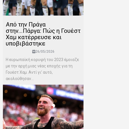
Από την Πράγα
στην...Πάργα: Πώς η Γουέστ
Χαμ κατέρρευσε και
υποβιβάστηκε
26/05/2026
Η ευρωπαϊκή κορυφή του 2023 έμοιαζε
με την αρχή μιας νέας εποχής για τη
Γουέστ Χαμ. Αντί γι’ αυτό,
ακολούθησαν...