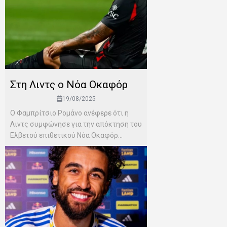
Στη Λιντς ο Νόα Οκαφόρ
19/08/2025
Ο Φαμπρίτσιο Ρομάνο ανέφερε ότι η
Λιντς συμφώνησε για την απόκτηση του
Ελβετού επιθετικού Νόα Οκαφόρ...