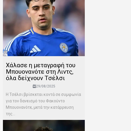
Χάλασε η μεταγραφή του
Μπουονανότε στη Λιντς,
όλα δείχνουν Τσέλσι
29/08/2025
Η Τσέλσι βρίσκεται κοντά σε συμφωνία
για τον δανεισμό του Φακούντο
Μπουονανότε, μετά την κατάρρευση
της...