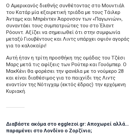
Ο Αμερικανός διεθνής συνθέτοντας στο Μουντιάλ
του Κατάρ μία εξαιρετική τριάδα με τους Τάιλερ
Άνταμς και Μπρέντεν Άαρονσον των «Παγωνιών»,
συναντάει τους συμπατριώτες του στο Έλαντ
Ρόουντ. Αξίζει να σημειωθεί ότι στην συμφωνία
μεταξύ Γιουβέντους και Λιντς υπάρχει οψιόν αγοράς
για το καλοκαίρι!
Αυτή ήταν η τρίτη προσθήκη της ομάδας του Τζέσι
Μαρς μετά τις αφίξεις των Ρούτερ και Γουόμπερ. Ο
ΜακΚένι θα φορέσει την φανέλα με το νούμερο 28
και είναι διαθέσιμος για το παιχνίδι της Λιντς
εναντίον της Νότιγχαμ (εκτός έδρας) την ερχόμενη
Κυριακή.
Διαβάστε ακόμα στο egglezoi.gr:
Αποχωρεί αλλά…
παραμένει στο Λονδίνο ο Ζορζίνιο;