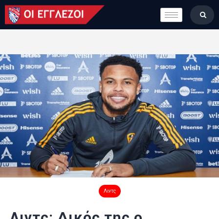
LONDON CALLING
ΚΑΤΗΓΟΡΙΕΣ
ΣΤΗΛΕΣ
ΒΑΘΜΟΛΟΓΙΕΣ
ΟΜΑΔΕΣ
ΠΟΙΟΙ ΕΙΜΑΣΤΕ
Λιντς
Λιντς: Δικός της ο