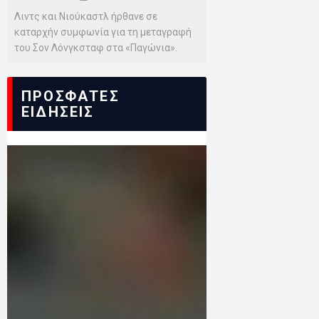
Λιντς και Νιούκαστλ ήρθανε σε
καταρχήν συμφωνία για τη μεταγραφή
του Σον Λόνγκσταφ στα «Παγώνια».
ΠΡΟΣΦΑΤΕΣ
ΕΙΔΗΣΕΙΣ