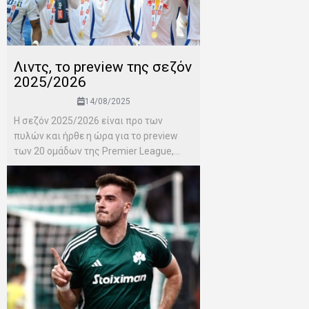
Λιντς, το preview της σεζόν
2025/2026
14/08/2025
H σεζόν 2025/2026 είναι προ των
πυλών και ήρθε η ώρα για το preview
των 20 ομάδων της Premier League,...