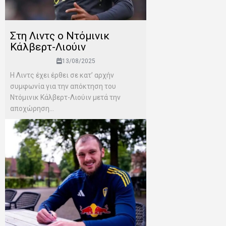
Στη Λιντς ο Ντόμινικ
Κάλβερτ-Λιούιν
13/08/2025
Η Λιντς έχει έρθει σε κατ’ αρχήν
συμφωνία για την απόκτηση του
Ντόμινικ Κάλβερτ-Λιούιν μετά την
αποχώρηση...