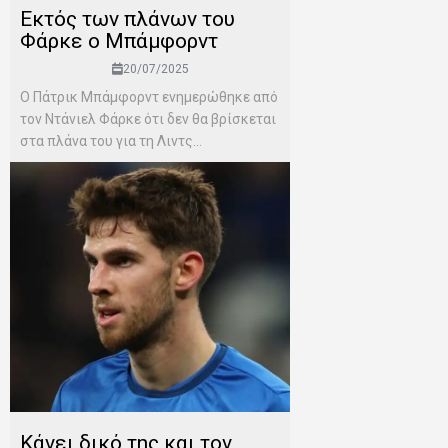
Εκτός των πλάνων του
Φάρκε ο Μπάμφορντ
20/07/2025
Ο Πάτρικ Μπάμφορντ ενημερώθηκε από
τον Ντάνιελ Φάρκε ότι δεν θα βρίσκεται
στα πλάνα του για τη Λιντς...
Κάνει δικό της και τον