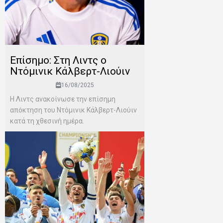
Επίσημο: Στη Λιντς ο
Ντόμινικ Κάλβερτ-Λιούιν
16/08/2025
Η Λιντς ανακοίνωσε την επίσημη
απόκτηση του Ντόμινικ Κάλβερτ-Λιούιν
κατά τη χθεσινή ημέρα.