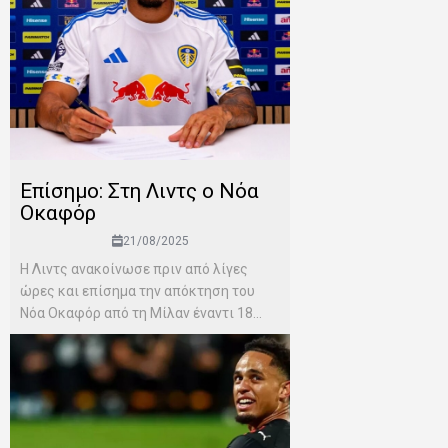
Επίσημο: Στη Λιντς ο Νόα
Οκαφόρ
21/08/2025
Η Λιντς ανακοίνωσε πριν από λίγες
ώρες και επίσημα την απόκτηση του
Νόα Οκαφόρ από τη Μίλαν έναντι 18...