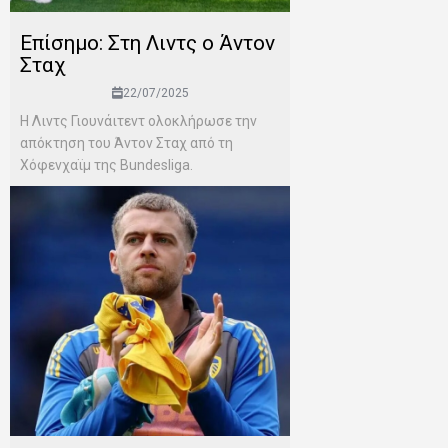
Επίσημο: Στη Λιντς ο Άντον
Σταχ
22/07/2025
Η Λιντς Γιουνάιτεντ ολοκλήρωσε την
απόκτηση του Άντον Σταχ από τη
Χόφενχαϊμ της Bundesliga.