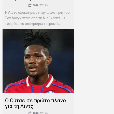
19/07/2025
Η Λιντς ολοκλήρωσε την απόκτηση του
Σον Λόνγκσταφ από τη Νιούκαστλ με
τον μέσο να υπογράφει τετραετές...
Ο Ούτσε σε πρώτο πλάνο
για τη Λιντς
18/07/2025