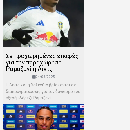
Σε προχωρημένες επαφές
για την παραχώρηση
Ραμαζανί η Λιντς
24/08/2025
Η Λιντς και η Βαλένθια βρίσκονται σε
διαπραγματεύσεις για τον δανεισμό του
εξτρέμ Λάρτζι Ραμαζανί.