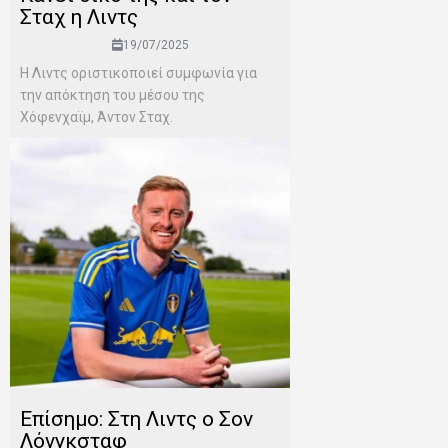
Σταχ η Λιντς
19/07/2025
Η Λιντς οριστικοποιεί συμφωνία για
την απόκτηση του μέσου της
Χόφενχαϊμ, Άντον Σταχ.
Επίσημο: Στη Λιντς ο Σον
Λόνγκσταφ