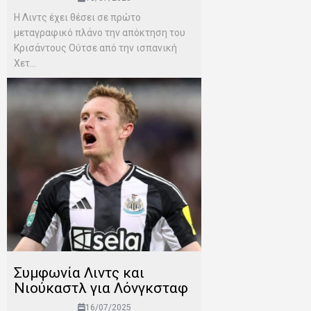
Η Λιντς έχει θέσει σε πρώτο
μεταγραφικό πλάνο την απόκτηση του
Κρισάντους Ούτσε από την ισπανική
Χετ...
Συμφωνία Λιντς και
Νιούκαστλ για Λόνγκσταφ
16/07/2025