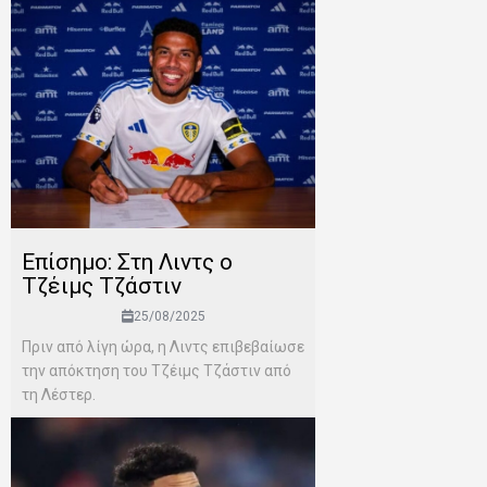
Επίσημο: Στη Λιντς ο
Τζέιμς Τζάστιν
25/08/2025
Πριν από λίγη ώρα, η Λιντς επιβεβαίωσε
την απόκτηση του Τζέιμς Τζάστιν από
τη Λέστερ.