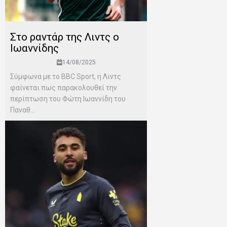
Στο ραντάρ της Λιντς ο
Ιωαννίδης
14/08/2025
Σύμφωνα με το BBC Sport, η Λιντς
φαίνεται πως παρακολουθεί την
περίπτωση του Φώτη Ιωαννίδη του
Παναθ...