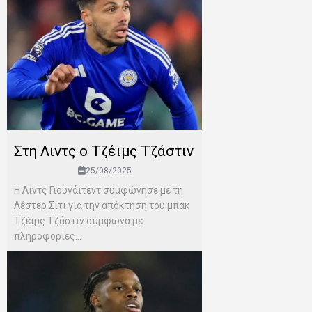
Στη Λιντς ο Τζέιμς Τζάστιν
25/08/2025
Η Λιντς Γιουνάιτεντ συμφώνησε με τη
Λέστερ Σίτι για την απόκτηση του μπακ
Τζέιμς Τζάστιν σύμφωνα με
πληροφορίες...