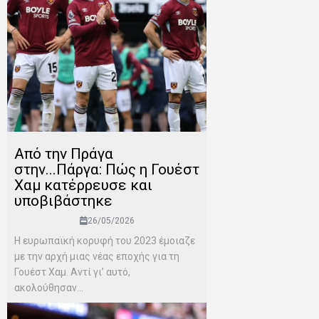
Από την Πράγα
στην...Πάργα: Πώς η Γουέστ
Χαμ κατέρρευσε και
υποβιβάστηκε
26/05/2026
Η ευρωπαϊκή κορυφή του 2023 έμοιαζε
με την αρχή μιας νέας εποχής για τη
Γουέστ Χαμ. Αντί γι’ αυτό,
ακολούθησαν...