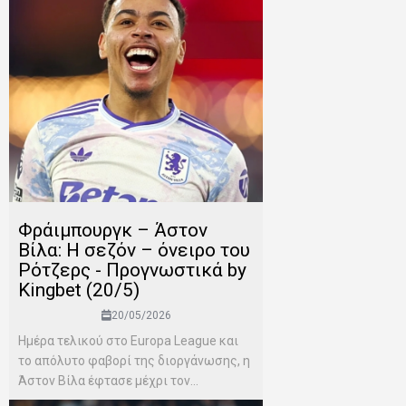
Φράιμπουργκ – Άστον
Βίλα: Η σεζόν – όνειρο του
Ρότζερς - Προγνωστικά by
Kingbet (20/5)
20/05/2026
Ημέρα τελικού στο Europa League και
το απόλυτο φαβορί της διοργάνωσης, η
Άστον Βίλα έφτασε μέχρι τον...