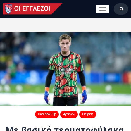
LONDON CALLING
ΚΑΤΗΓΟΡΙΕΣ
ΣΤΗΛΕΣ
ΒΑΘΜΟΛΟΓΙΕΣ
ΟΜΑΔΕΣ
ΠΟΙΟΙ ΕΙΜΑΣΤΕ
Carabao Cup
Άρσεναλ
Ειδήσεις
Mε βασικό τερματοφύλακα