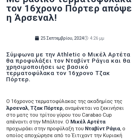
τον 16χρονο Πόρτερ απόψε
η Άρσεναλ!
25 Σεπτεμβρίου, 2024
4:26 μμ
Σύμφωνα με την Athletic ο Μικέλ Αρτέτα
θα προφυλάξει τον Νταβίντ Ράγια και θα
χρησιμοποιήσει ως βασικό
τερματοφύλακα τον 16χρονο Τζακ
Πόρτερ.
Ο 16χρονος τερματοφύλακας της ακαδημίας της
Άρσεναλ
,
Τζακ Πόρτερ
, αναμένεται να ξεκινήσει
στο ματς του τρίτου γύρου του Carabao Cup
απέναντι στην Μπόλτον. Ο
Μικέλ Αρτέτα
προχωράει στην προφύλαξη του
Νταβίντ Ράγια
, ο
οποίος αποχώρησε από το Έιτιχαντ την Κυριακή