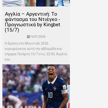
Αγγλία – Αργεντινή: Το
φάντασμα του Ντιέγκο -
Προγνωστικά by Kingbet
(15/7)
15/07/2026
Η δράση στο Μουντιάλ 2026
κορυφώνεται αυτή την εβδομάδα και
σήμερα Τετάρτη 15/7 στις 22:00, Αγγλία
και...