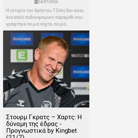
24/07/2026
Η ιστορία του Χρήστου Τζόλη δεν είναι
ένα απλό ποδοσφαιρικό παραμύθι που
γράφτηκε σε μια νύχτα, σε μια...
Στουρμ Γκρατς – Χαρτς: Η
δύναμη της έδρας -
Προγνωστικά by Kingbet
(21/7)