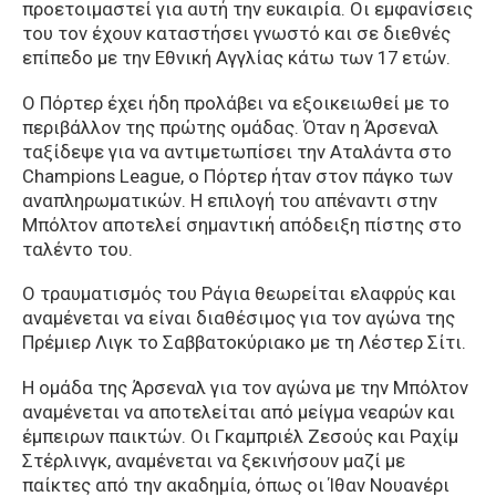
προετοιμαστεί για αυτή την ευκαιρία. Οι εμφανίσεις
του τον έχουν καταστήσει γνωστό και σε διεθνές
επίπεδο με την Εθνική Αγγλίας κάτω των 17 ετών.
Ο Πόρτερ έχει ήδη προλάβει να εξοικειωθεί με το
περιβάλλον της πρώτης ομάδας. Όταν η Άρσεναλ
ταξίδεψε για να αντιμετωπίσει την Αταλάντα στο
Champions League, ο Πόρτερ ήταν στον πάγκο των
αναπληρωματικών. Η επιλογή του απέναντι στην
Μπόλτον αποτελεί σημαντική απόδειξη πίστης στο
ταλέντο του.
Ο τραυματισμός του Ράγια θεωρείται ελαφρύς και
αναμένεται να είναι διαθέσιμος για τον αγώνα της
Πρέμιερ Λιγκ το Σαββατοκύριακο με τη Λέστερ Σίτι.
Η ομάδα της Άρσεναλ για τον αγώνα με την Μπόλτον
αναμένεται να αποτελείται από μείγμα νεαρών και
έμπειρων παικτών. Οι Γκαμπριέλ Ζεσούς και Ραχίμ
Στέρλινγκ, αναμένεται να ξεκινήσουν μαζί με
παίκτες από την ακαδημία, όπως οι Ίθαν Νουανέρι