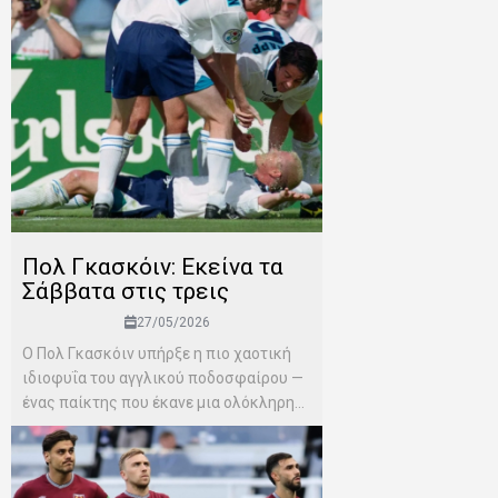
Πολ Γκασκόιν: Εκείνα τα
Σάββατα στις τρεις
27/05/2026
Ο Πολ Γκασκόιν υπήρξε η πιο χαοτική
ιδιοφυΐα του αγγλικού ποδοσφαίρου —
ένας παίκτης που έκανε μια ολόκληρη...