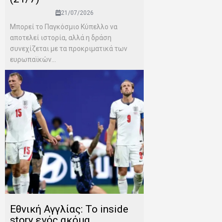
21/07/2026
Μπορεί το Παγκόσμιο Κύπελλο να
αποτελεί ιστορία, αλλά η δράση
συνεχίζεται με τα προκριματικά των
ευρωπαϊκών...
Εθνική Αγγλίας: Το inside
story ενός ακόμα