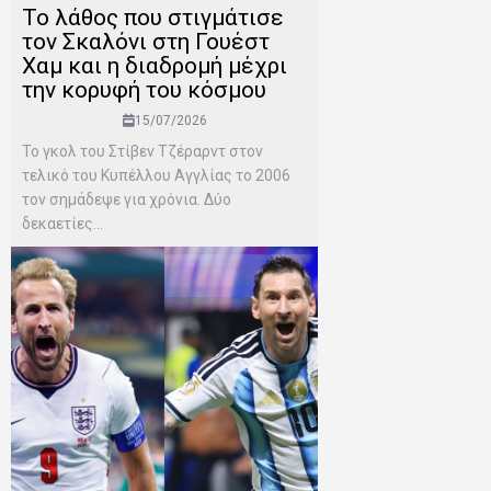
Το λάθος που στιγμάτισε
τον Σκαλόνι στη Γουέστ
Χαμ και η διαδρομή μέχρι
την κορυφή του κόσμου
15/07/2026
Το γκολ του Στίβεν Τζέραρντ στον
τελικό του Κυπέλλου Αγγλίας το 2006
τον σημάδεψε για χρόνια. Δύο
δεκαετίες...