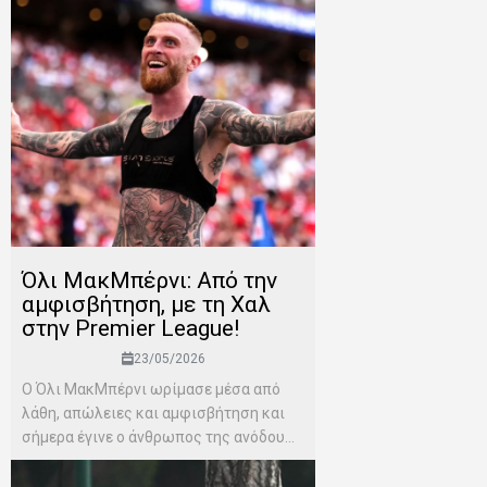
Όλι ΜακΜπέρνι: Aπό την
αμφισβήτηση, με τη Χαλ
στην Premier League!
23/05/2026
Ο Όλι ΜακΜπέρνι ωρίμασε μέσα από
λάθη, απώλειες και αμφισβήτηση και
σήμερα έγινε ο άνθρωπος της ανόδου...