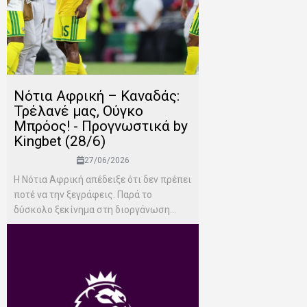
Νότια Αφρική – Καναδάς:
Τρέλανέ μας, Ούγκο
Μπρόος! - Προγνωστικά by
Kingbet (28/6)
27/06/2026
Η Νότια Αφρική απέδειξε ότι δεν πρέπει
ποτέ να την ξεγράφεις. Παρά το
δύσκολο ξεκίνημα στη διοργάνωση...