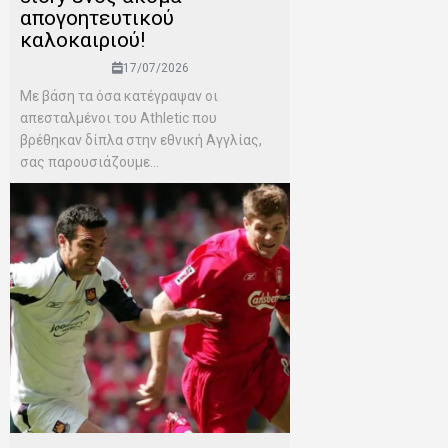
απογοητευτικού
καλοκαιριού!
17/07/2026
Mε βάση τα όσα κατέγραψαν οι
απεσταλμένοι του Αthletic που
βρέθηκαν δίπλα στην εθνική Αγγλίας,
σας παρουσιάζουμε...