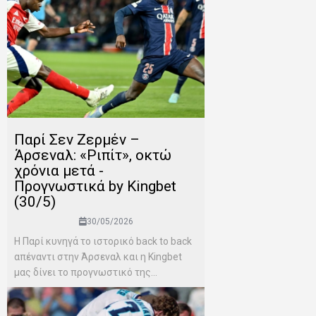
Παρί Σεν Ζερμέν –
Άρσεναλ: «Ριπίτ», οκτώ
χρόνια μετά -
Προγνωστικά by Kingbet
(30/5)
30/05/2026
Η Παρί κυνηγά το ιστορικό back to back
απέναντι στην Άρσεναλ και η Kingbet
μας δίνει το προγνωστικό της...