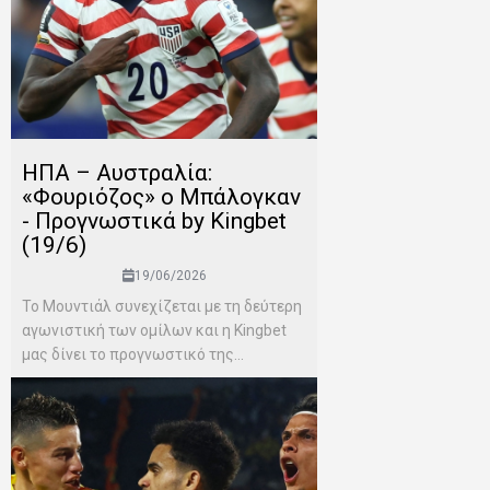
ΗΠΑ – Αυστραλία:
«Φουριόζος» ο Μπάλογκαν
- Προγνωστικά by Kingbet
(19/6)
19/06/2026
Το Μουντιάλ συνεχίζεται με τη δεύτερη
αγωνιστική των ομίλων και η Kingbet
μας δίνει το προγνωστικό της...