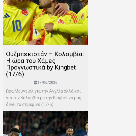
Ουζμπεκιστάν – Κολομβία:
Η ώρα του Χάμες -
Προγνωστικά by Kingbet
(17/6)
17/06/2026
Ώρα Μουντιάλ για την Αγγλία αλλά και
για την Κολομβία με την Kingbet να μας
δίνει το σημερινό (17/6)...