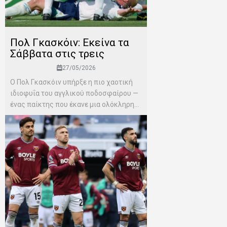
Πολ Γκασκόιν: Εκείνα τα
Σάββατα στις τρεις
27/05/2026
Ο Πολ Γκασκόιν υπήρξε η πιο χαοτική
ιδιοφυΐα του αγγλικού ποδοσφαίρου —
ένας παίκτης που έκανε μια ολόκληρη...