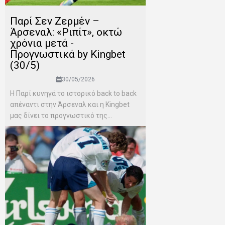
Παρί Σεν Ζερμέν –
Άρσεναλ: «Ριπίτ», οκτώ
χρόνια μετά -
Προγνωστικά by Kingbet
(30/5)
30/05/2026
Η Παρί κυνηγά το ιστορικό back to back
απέναντι στην Άρσεναλ και η Kingbet
μας δίνει το προγνωστικό της...