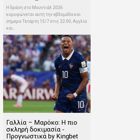
Η δράση στο Μουντιάλ 2026
κορυφώνεται αυτή την εβδομάδα και
σήμερα Τετάρτη 15/7 στις 22:00, Αγγλία
και...
Γαλλία – Μαρόκο: Η πιο
σκληρή δοκιμασία -
Προγνωστικά by Kingbet