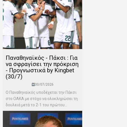
Παναθηναϊκός - Πάκσι : Για
να σφραγίσει την πρόκριση
- Προγνωστικά by Kingbet
(30/7)
30/07/2026
Ο Παναθηναϊκός υποδέχεται την Πάκσι
στο ΟΑΚΑ με στόχο να ολοκληρώσει τη
δουλειά μετά το 2-1 του πρώτου...