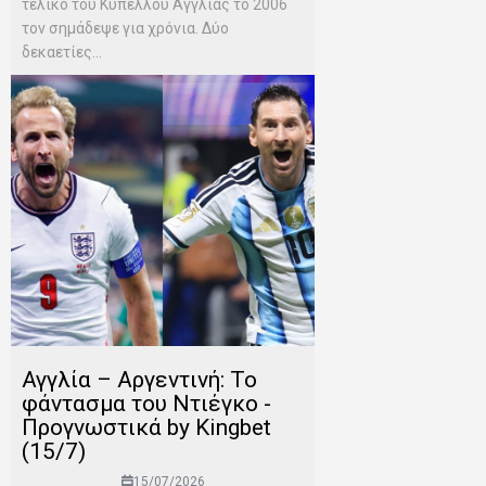
τελικό του Κυπέλλου Αγγλίας το 2006
τον σημάδεψε για χρόνια. Δύο
δεκαετίες...
Αγγλία – Αργεντινή: Το
φάντασμα του Ντιέγκο -
Προγνωστικά by Kingbet
(15/7)
15/07/2026