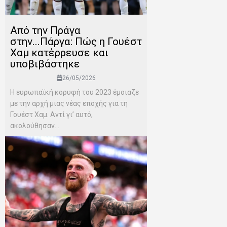
Από την Πράγα
στην...Πάργα: Πώς η Γουέστ
Χαμ κατέρρευσε και
υποβιβάστηκε
26/05/2026
Η ευρωπαϊκή κορυφή του 2023 έμοιαζε
με την αρχή μιας νέας εποχής για τη
Γουέστ Χαμ. Αντί γι’ αυτό,
ακολούθησαν...