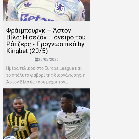
Φράιμπουργκ – Άστον
Βίλα: Η σεζόν – όνειρο του
Ρότζερς - Προγνωστικά by
Kingbet (20/5)
20/05/2026
Ημέρα τελικού στο Europa League και
το απόλυτο φαβορί της διοργάνωσης, η
Άστον Βίλα έφτασε μέχρι τον...