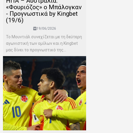
ΗΠΑ – Αυστραλία:
«Φουριόζος» ο Μπάλογκαν
- Προγνωστικά by Kingbet
(19/6)
19/06/2026
Το Μουντιάλ συνεχίζεται με τη δεύτερη
αγωνιστική των ομίλων και η Kingbet
μας δίνει το προγνωστικό της...