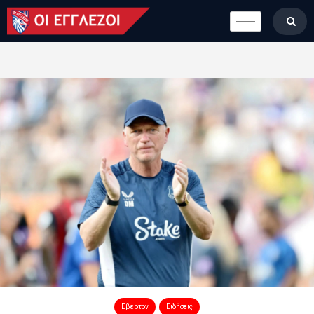
LONDON CALLING
ΚΑΤΗΓΟΡΙΕΣ
ΣΤΗΛΕΣ
ΒΑΘΜΟΛΟΓΙΕΣ
ΟΜΑΔΕΣ
ΠΟΙΟΙ ΕΙΜΑΣΤΕ
Έβερτον
Ειδήσεις