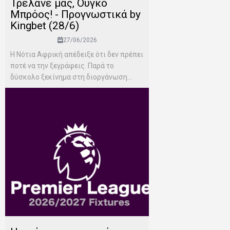
Τρέλανέ μας, Ούγκο
Μπρόος! - Προγνωστικά by
Kingbet (28/6)
27/06/2026
Η Νότια Αφρική απέδειξε ότι δεν πρέπει
ποτέ να την ξεγράφεις. Παρά το
δύσκολο ξεκίνημα στη διοργάνωση...