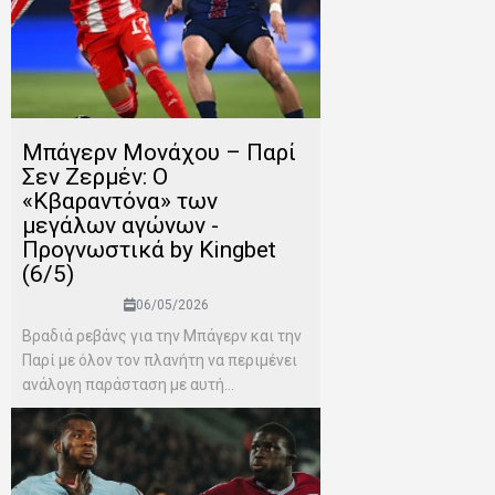
Μπάγερν Μονάχου – Παρί
Σεν Ζερμέν: Ο
«Κβαραντόνα» των
μεγάλων αγώνων -
Προγνωστικά by Kingbet
(6/5)
06/05/2026
Βραδιά ρεβάνς για την Μπάγερν και την
Παρί με όλον τον πλανήτη να περιμένει
ανάλογη παράσταση με αυτή...