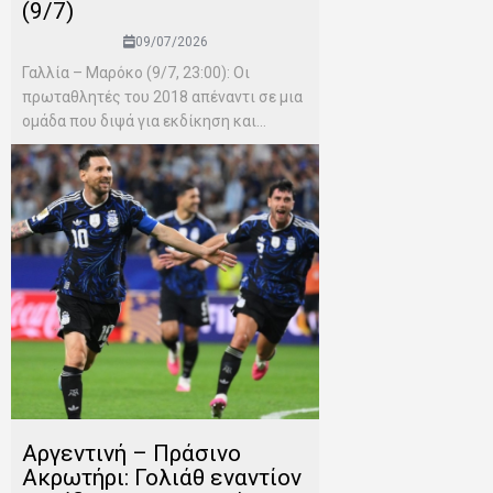
(9/7)
09/07/2026
Γαλλία – Μαρόκο (9/7, 23:00): Οι
πρωταθλητές του 2018 απέναντι σε μια
ομάδα που διψά για εκδίκηση και...
Αργεντινή – Πράσινο
Ακρωτήρι: Γολιάθ εναντίον