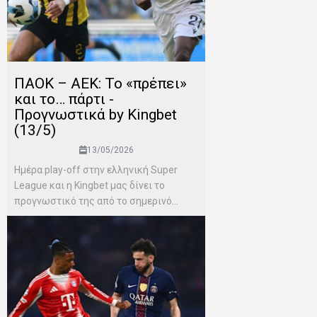
ΠΑΟΚ – ΑΕΚ: Το «πρέπει»
και το… πάρτι -
Προγνωστικά by Kingbet
(13/5)
13/05/2026
Ημέρα play-off στην ελληνική Super
League και η Kingbet μας δίνει το
προγνωστικό της από το σημερινό...