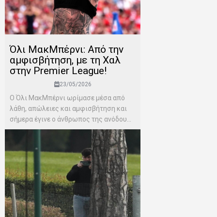
Όλι ΜακΜπέρνι: Aπό την
αμφισβήτηση, με τη Χαλ
στην Premier League!
23/05/2026
Ο Όλι ΜακΜπέρνι ωρίμασε μέσα από
λάθη, απώλειες και αμφισβήτηση και
σήμερα έγινε ο άνθρωπος της ανόδου...