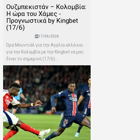
Ουζμπεκιστάν – Κολομβία:
Η ώρα του Χάμες -
Προγνωστικά by Kingbet
(17/6)
17/06/2026
Ώρα Μουντιάλ για την Αγγλία αλλά και
για την Κολομβία με την Kingbet να μας
δίνει το σημερινό (17/6)...