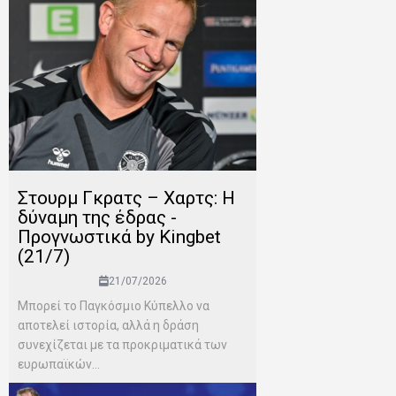
Στουρμ Γκρατς – Χαρτς: Η
δύναμη της έδρας -
Προγνωστικά by Kingbet
(21/7)
21/07/2026
Μπορεί το Παγκόσμιο Κύπελλο να
αποτελεί ιστορία, αλλά η δράση
συνεχίζεται με τα προκριματικά των
ευρωπαϊκών...