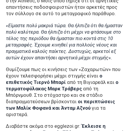
στην Athletic, ο Μόις υποστήριξε ότι οι αρνητικές
απαντήσεις ποδοσφαιριστών ήταν αρκετές προς
τον σύλλογο σε αυτό το μεταγραφικό παράθυρο.
«Είμαστε πολύ μακριά τώρα. Θα ήλπιζα ότι θα ήμασταν
πολύ καλύτερα. Θα ήλπιζα ότι μέχρι να φτάσουμε στο
τέλος της περιόδου θα ήμασταν πιο κοντά στις 10
μεταγραφές. Έχουμε κινηθεί για πολλούς νέους και
πραγματικά καλούς παίκτες. Δυστυχώς, αρκετοί εξ
αυτών έχουν απαντήσει αρνητικά μέχρι στιγμής».
Θυμίζουμε πως οι κινήσεις των «Ζαχαρωτών» που
έχουν τελεσφορήσει μέχρι στιγμής είναι
ο
επιθετικός Τιερνό Μπαρί
από τη Βιγιαρεάλ και
ο
τερματοφύλακας Μαρκ Τράβερς
από τη
Μπόρνμουθ. Στο στόχαστρο και σε στάδιο
διαπραγματεύσεων βρίσκονται
οι περιπτώσεις
των Μαλίκ Φοφανά και Άνταμ Αζνού
για τα
αριστερά.
Διαβάστε ακόμα στο egglezoi.gr:
Έκλεισε η