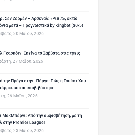
ρί Σεν Ζερμέν – Άρσεναλ: «Ριπίτ», οκτώ
όνια μετά – Προγνωστικά by Kingbet (30/5)
ββατο, 30 Μαΐου, 2026
λ Γκασκόιν: Εκείνα τα Σάββατα στις τρεις
τάρτη, 27 Μαΐου, 2026
ό την Πράγα στην…Πάργα: Πώς η Γουέστ Χαμ
τέρρευσε και υποβιβάστηκε
ίτη, 26 Μαΐου, 2026
ι ΜακΜπέρνι: Aπό την αμφισβήτηση, με τη
λ στην Premier League!
ββατο, 23 Μαΐου, 2026