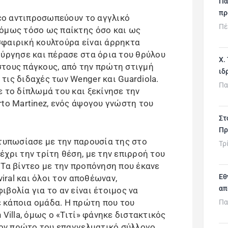
Πα
πρ
aco αντιπροσωπεύουν το αγγλικό
Πέ
 όμως τόσο ως παίκτης όσο και ως
φαιρική κουλτούρα είναι άρρηκτα
ούργησε και πέρασε στα όρια του θρύλου
Χ.
τους πάγκους, από την πρώτη στιγμή
ιδ
τις διδαχές των Wenger και Guardiola.
Πα
 το δίπλωμά του και ξεκίνησε την
to Martinez, ενός άψογου γνώστη του
Στ
Πρ
ντυπωσίασε με την παρουσία της στο
Τρ
χρι την τρίτη θέση, με την επιρροή του
 Τα βίντεο με την προπόνηση που έκανε
Εθ
viral και όλοι τον αποθέωναν,
απ
βολία για το αν είναι έτοιμος να
 κάποια ομάδα. Η πρώτη που του
Πα
Villa, όμως ο «Τιτί» φάνηκε διστακτικός
τον πρώτο του επαγγελματικό σύλλογο,