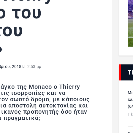
ο του
του
»
ρίου, 2018
2:53 μμ
Τ
άγκο της Monaco o Thierry
τις ισορροπίες και να
Μπ
τον σωστό δρόμο, με κάποιους
ελ
ια αποστολή αυτοκτονίας και
(6
 ικανός προπονητής όσο ήταν
Πέ
ι πραγματικά;