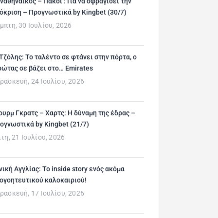
ναθηναϊκός – Πάκσι : Για να σφραγίσει την
όκριση – Προγνωστικά by Kingbet (30/7)
μπτη, 30 Ιουλίου, 2026
 Τζόλης: Το ταλέντο σε φτάνει στην πόρτα, ο
ρώτας σε βάζει στο… Emirates
ρασκευή, 24 Ιουλίου, 2026
ουρμ Γκρατς – Χαρτς: Η δύναμη της έδρας –
ογνωστικά by Kingbet (21/7)
ίτη, 21 Ιουλίου, 2026
νική Αγγλίας: Το inside story ενός ακόμα
ογοητευτικού καλοκαιριού!
ρασκευή, 17 Ιουλίου, 2026