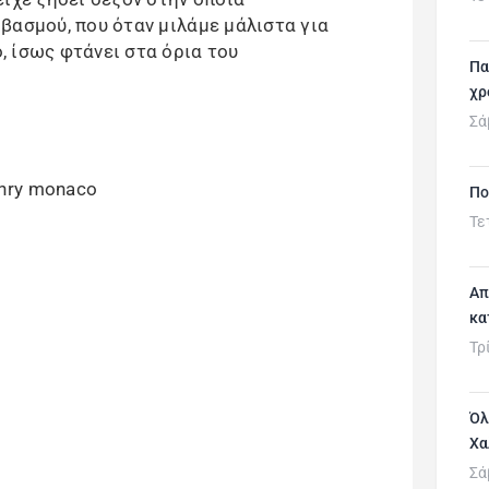
βασμού, που όταν μιλάμε μάλιστα για
 ίσως φτάνει στα όρια του
Πα
χρ
Σά
Πο
Τε
Απ
κα
Τρ
Όλ
Χα
Σά