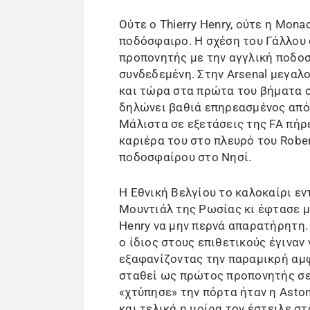
Ούτε ο Thierry Henry, ούτε η Mon
ποδόσφαιρο. Η σχέση του Γάλλου
προπονητής με την αγγλική ποδοσ
συνδεδεμένη. Στην Arsenal μεγαλ
και τώρα στα πρώτα του βήματα σ
δηλώνει βαθιά επηρεασμένος από 
Μάλιστα σε εξετάσεις της FA πήρε
καριέρα του στο πλευρό του Rober
ποδοσφαίρου στο Νησί.
Η Εθνική Βελγίου το καλοκαίρι ε
Μουντιάλ της Ρωσίας κι έφτασε μέ
Henry να μην περνά απαρατήρητη.
ο ίδιος στους επιθετικούς έγιναν 
εξαφανίζοντας την παραμικρή αμφι
σταθεί ως πρώτος προπονητής σε
«χτύπησε» την πόρτα ήταν η Aston 
και τελικά η μοίρα τον έστειλε σ