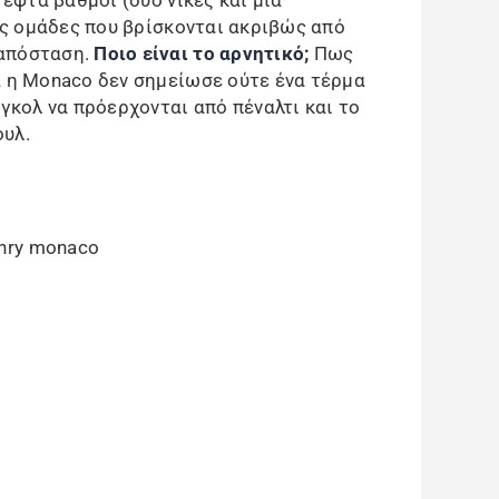
 εφτά βαθμοί (δύο νίκες και μία
εις ομάδες που βρίσκονται ακριβώς από
 απόσταση.
Ποιο είναι το αρνητικό;
Πως
α η Monaco δεν σημείωσε ούτε ένα τέρμα
 γκολ να πρόερχονται από πέναλτι και το
ουλ.