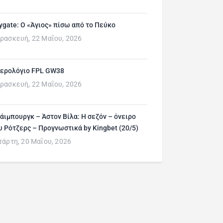
ygate: Ο «Άγιος» πίσω από το Πεύκο
ρασκευή, 22 Μαΐου, 2026
ερολόγιο FPL GW38
ρασκευή, 22 Μαΐου, 2026
άιμπουργκ – Άστον Βίλα: Η σεζόν – όνειρο
υ Ρότζερς – Προγνωστικά by Kingbet (20/5)
τάρτη, 20 Μαΐου, 2026