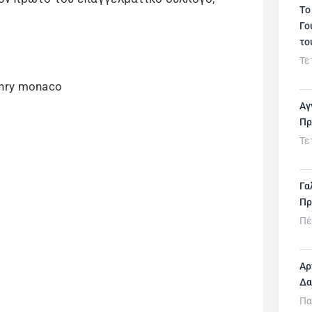
Το
Γο
το
Τε
Αγ
Πρ
Τε
Γα
Πρ
Πέ
Αρ
Δα
Πα