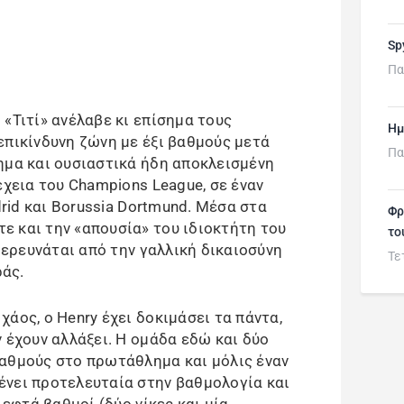
Sp
Πα
«Τιτί» ανέλαβε κι επίσημα τους
Ημ
επικίνδυνη ζώνη με έξι βαθμούς μετά
Πα
ημα και ουσιαστικά ήδη αποκλεισμένη
έχεια του Champions League, σε έναν
drid και Borussia Dortmund. Μέσα στα
Φρ
 και την «απουσία» του ιδιοκτήτη του
το
ύ ερευνάται από την γαλλική δικαιοσύνη
Τε
άς.
άος, ο Henry έχει δοκιμάσει τα πάντα,
 έχουν αλλάξει. Η ομάδα εδώ και δύο
αθμούς στο πρωτάθλημα και μόλις έναν
ένει προτελευταία στην βαθμολογία και