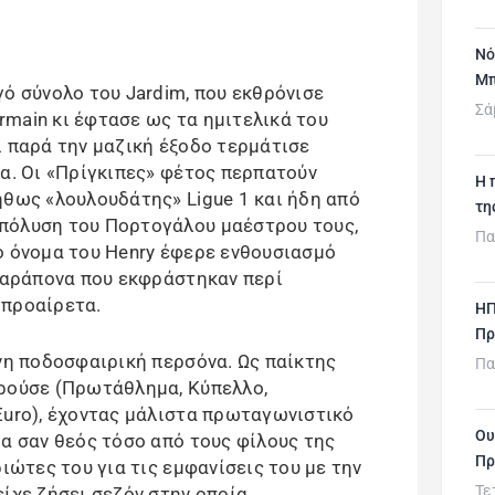
Νό
Μπ
ό σύνολο του Jardim, που εκθρόνισε
Σά
ermain κι έφτασε ως τα ημιτελικά του
ι παρά την μαζική έξοδο τερμάτισε
ία. Οι «Πρίγκιπες» φέτος περπατούν
H 
ήθως «λουλουδάτης» Ligue 1 και ήδη από
τη
πόλυση του Πορτογάλου μαέστρου τους,
Πα
ο όνομα του Henry έφερε ενθουσιασμό
 παράπονα που εκφράστηκαν περί
οπροαίρετα.
ΗΠ
Πρ
ένη ποδοσφαιρική περσόνα. Ως παίκτης
Πα
ορούσε (Πρωτάθλημα, Κύπελλο,
Euro), έχοντας μάλιστα πρωταγωνιστικό
Ου
ρα σαν θεός τόσο από τους φίλους της
Πρ
ριώτες του για τις εμφανίσεις του με την
Τε
ίχε ζήσει σεζόν στην οποία