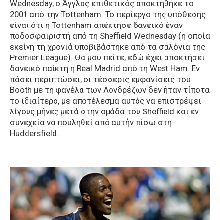
Wednesday, o Άγγλος επιθετικός αποκτήθηκε το
2001 από την Tottenham. Το περίεργο της υπόθεσης
είναι ότι η Tottenham απέκτησε δανεικό έναν
ποδοσφαιριστή από τη Sheffield Wednesday (η οποία
εκείνη τη χρονιά υποβιβάστηκε από τα σαλόνια της
Premier League). Θα μου πείτε, εδώ έχει αποκτήσει
δανεικό παίκτη η Real Madrid από τη West Ham. Εν
πάσει περιπτώσει, οι τέσσερις εμφανίσεις του
Booth με τη φανέλα των Λονδρέζων δεν ήταν τίποτα
το ιδιαίτερο, με αποτέλεσμα αυτός να επιστρέψει
λίγους μήνες μετά στην ομάδα του Sheffield και εν
συνεχεία να πουληθεί από αυτήν πίσω στη
Huddersfield.