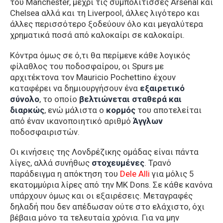
του Manchester, μέχρι τις συμπολίτισσες Arsenal και
Chelsea αλλά και τη Liverpool, άλλες λιγότερο και
άλλες περισσότερο ξοδεύουν όλο και μεγαλύτερα
χρηματικά ποσά από καλοκαίρι σε καλοκαίρι.
Κόντρα όμως σε ό,τι θα περίμενε κάθε λογικός
φίλαθλος του ποδοσφαίρου, οι Spurs με
αρχιτέκτονα τον Mauricio Pochettino έχουν
καταφέρει να δημιουργήσουν ένα
εξαιρετικό
σύνολο
, το οποίο
βελτιώνεται σταθερά και
διαρκώς
, ενώ μάλιστα ο
κορμός
του αποτελείται
από έναν ικανοποιητικό αριθμό
Άγγλων
ποδοσφαιριστών.
Οι κινήσεις της Λονδρέζικης ομάδας είναι πάντα
λίγες, αλλά συνήθως
στοχευμένες
. Τρανό
παράδειγμα η απόκτηση του
Dele Alli
για μόλις 5
εκατομμύρια λίρες από την MK Dons. Σε κάθε κανόνα
υπάρχουν όμως και οι εξαιρέσεις. Μεταγραφές
δηλαδή που δεν απέδωσαν ούτε στο ελάχιστο, όχι
βέβαια μόνο τα τελευταία χρόνια. Για να μην