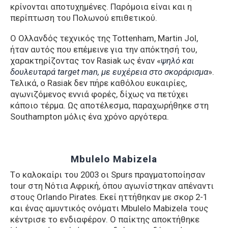
κρίνονται αποτυχημένες. Παρόμοια είναι και η
περίπτωση του Πολωνού επιθετικού.
Ο Ολλανδός τεχνικός της Tottenham, Martin Jol,
ήταν αυτός που επέμεινε για την απόκτησή του,
χαρακτηρίζοντας τον Rasiak ως έναν «
ψηλό και
δουλευταρά target man, με ευχέρεια στο σκοράρισμα
».
Τελικά, ο Rasiak δεν πήρε καθόλου ευκαιρίες,
αγωνιζόμενος εννιά φορές, δίχως να πετύχει
κάποιο τέρμα. Ως αποτέλεσμα, παραχωρήθηκε στη
Southampton μόλις ένα χρόνο αργότερα.
Mbulelo Mabizela
Tο καλοκαίρι του 2003 οι Spurs πραγματοποίησαν
tour στη Νότια Αφρική, όπου αγωνίστηκαν απέναντι
στους Orlando Pirates. Εκεί ηττήθηκαν με σκορ 2-1
και ένας αμυντικός ονόματι Mbulelo Mabizela τους
κέντρισε το ενδιαφέρον. Ο παίκτης αποκτήθηκε