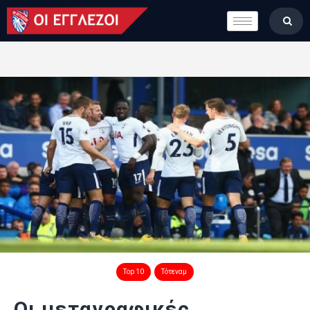
LONDON CALLING
ΚΑΤΗΓΟΡΙΕΣ
ΣΤΗΛΕΣ
ΒΑΘΜΟΛΟΓΙΕΣ
ΟΜΑΔΕΣ
ΠΟΙΟΙ ΕΙΜΑΣΤΕ
Top 10
Τότεναμ
Οι μεταγραφικές