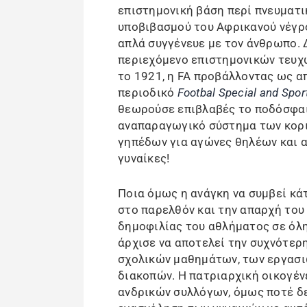
επιστημονική βάση περί πνευματι
υποβιβασμού του Αφρικανού νέγρο
απλά συγγένευε με τον άνθρωπο. 
περιεχόμενο επιστημονικών τευχώ
το 1921, η FA προβάλλοντας ως α
περιοδικό
Footbal Special and Sport
θεωρούσε επιβλαβές το ποδόσφαι
αναπαραγωγικό σύστημα των κορι
γηπέδων για αγώνες θηλέων και 
γυναίκες!
Ποια όμως η ανάγκη να συμβεί κά
στο παρελθόν και την απαρχή του
δημοφιλίας του αθλήματος σε όλη
άρχισε να αποτελεί την συχνότερ
σχολικών μαθημάτων, των εργασι
διακοπών. Η πατριαρχική οικογέν
ανδρικών συλλόγων, όμως ποτέ δ