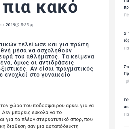
 πια κακό
Πα
πρ
Πέ
ου, 2019
5:35 μμ
Χ.
ιδ
αικών τελείωσε και για πρώτη
Πα
εθνή μέσα να ασχοληθούν
ευρά του αθλήματος. Τα κείμενα
ένα, όμως οι αντιδράσεις
Στ
εξιστικές. Αν είσαι πραγματικός
Πρ
ε ενοχλεί στο γυναικείο
Τρ
Εθ
τον χώρο του ποδοσφαίρου αρκεί για να
απ
. Δεν μπορείς εύκολα να το
Πα
αι για το πλέον στερεοτυπικό σπορ, που
κή διάθεση σαν μια αυταπόδεικτη