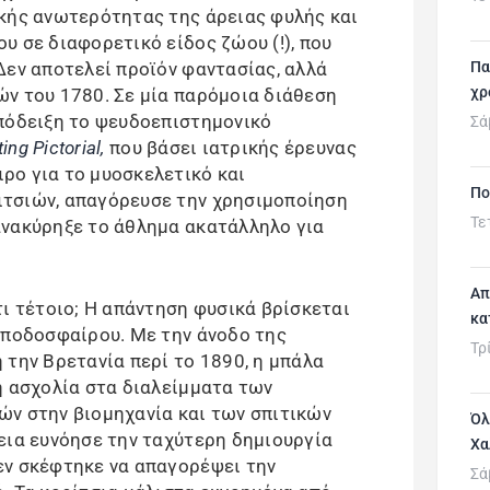
κής ανωτερότητας της άρειας φυλής και
υ σε διαφορετικό είδος ζώου (!), που
Πα
Δεν αποτελεί προϊόν φαντασίας, αλλά
χρ
ν του 1780. Σε μία παρόμοια διάθεση
πόδειξη το ψευδοεπιστημονικό
Σά
ing Pictorial,
που βάσει ιατρικής έρευνας
ρο για το μυοσκελετικό και
Πο
τσιών, απαγόρευσε την χρησιμοποίηση
Τε
ανακύρηξε το άθλημα ακατάλληλο για
Απ
τι τέτοιο; Η απάντηση φυσικά βρίσκεται
κα
 ποδοσφαίρου. Με την άνοδο της
Τρ
 την Βρετανία περί το 1890, η μπάλα
η ασχολία στα διαλείμματα των
ών στην βιομηχανία και των σπιτικών
Όλ
εια ευνόησε την ταχύτερη δημιουργία
Χα
εν σκέφτηκε να απαγορέψει την
Σά