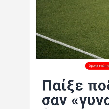
Άρθρα Γνώμη
Παίξε πο
σαν «γυν