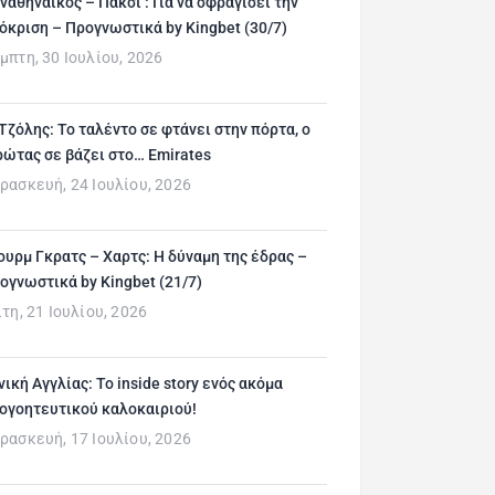
ναθηναϊκός – Πάκσι : Για να σφραγίσει την
όκριση – Προγνωστικά by Kingbet (30/7)
μπτη, 30 Ιουλίου, 2026
 Τζόλης: Το ταλέντο σε φτάνει στην πόρτα, ο
ρώτας σε βάζει στο… Emirates
ρασκευή, 24 Ιουλίου, 2026
ουρμ Γκρατς – Χαρτς: Η δύναμη της έδρας –
ογνωστικά by Kingbet (21/7)
ίτη, 21 Ιουλίου, 2026
νική Αγγλίας: Το inside story ενός ακόμα
ογοητευτικού καλοκαιριού!
ρασκευή, 17 Ιουλίου, 2026