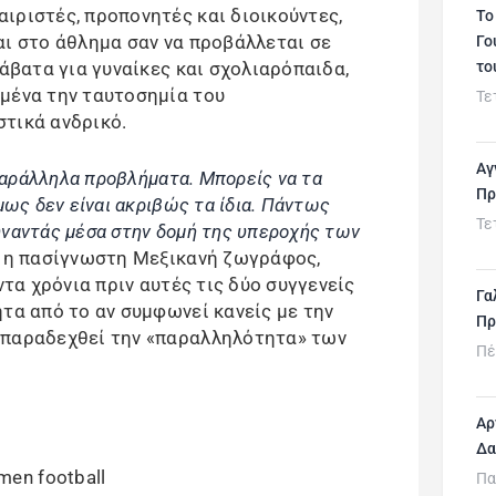
ιριστές, προπονητές και διοικούντες,
Το
αι στο άθλημα σαν να προβάλλεται σε
Γο
το
 άβατα για γυναίκες και σχολιαρόπαιδα,
μένα την ταυτοσημία του
Τε
τικά ανδρικό.
Αγ
 παράλληλα προβλήματα. Μπορείς να τα
Πρ
μως δεν είναι ακριβώς τα ίδια. Πάντως
Τε
ναντάς μέσα στην δομή της υπεροχής των
α η πασίγνωστη Μεξικανή ζωγράφος,
ντα χρόνια πριν αυτές τις δύο συγγενείς
Γα
τα από το αν συμφωνεί κανείς με την
Πρ
 παραδεχθεί την «παραλληλότητα» των
Πέ
Αρ
Δα
Πα