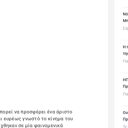
Νό
Μπ
Σά
H 
τη
Πα
ΗΠ
Πρ
Πα
πορεί να προσφέρει ένα άριστο
Ου
ι ευρέως γνωστό το κίνημα του
Πρ
ίχθηκαν σε μία φαινομενικά
Τε