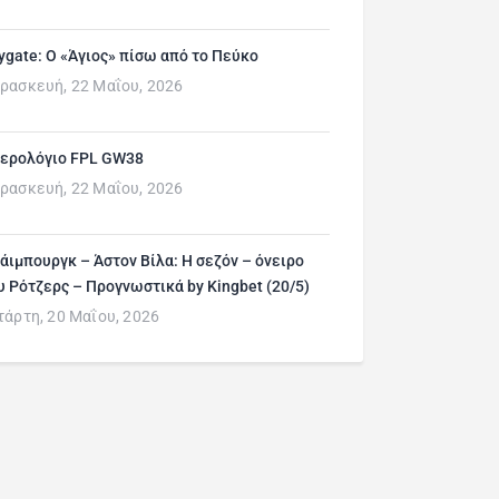
ygate: Ο «Άγιος» πίσω από το Πεύκο
ρασκευή, 22 Μαΐου, 2026
ερολόγιο FPL GW38
ρασκευή, 22 Μαΐου, 2026
άιμπουργκ – Άστον Βίλα: Η σεζόν – όνειρο
υ Ρότζερς – Προγνωστικά by Kingbet (20/5)
τάρτη, 20 Μαΐου, 2026