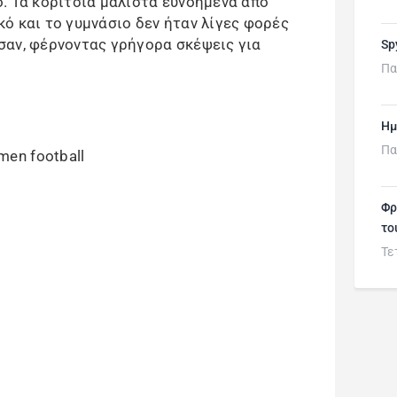
. Τα κορίτσια μάλιστα ευνοημένα από
ό και το γυμνάσιο δεν ήταν λίγες φορές
σαν, φέρνοντας γρήγορα σκέψεις για
Sp
Πα
Ημ
Πα
Φρ
το
Τε