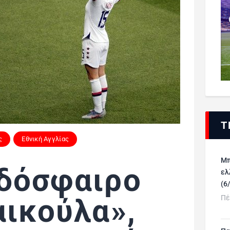
Τ
ς
Εθνική Αγγλίας
Μπ
δόσφαιρο
ελ
(6
αικούλα»,
Πέ