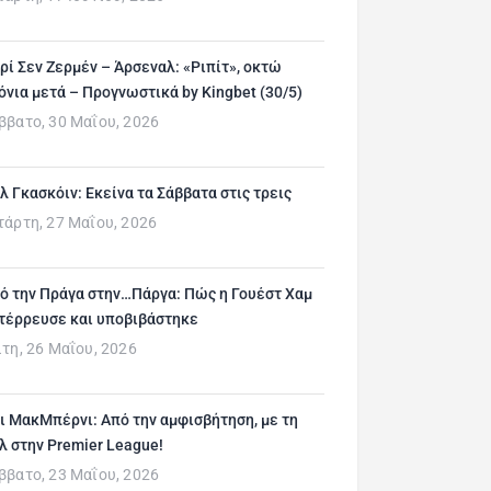
ρί Σεν Ζερμέν – Άρσεναλ: «Ριπίτ», οκτώ
όνια μετά – Προγνωστικά by Kingbet (30/5)
ββατο, 30 Μαΐου, 2026
λ Γκασκόιν: Εκείνα τα Σάββατα στις τρεις
τάρτη, 27 Μαΐου, 2026
ό την Πράγα στην…Πάργα: Πώς η Γουέστ Χαμ
τέρρευσε και υποβιβάστηκε
ίτη, 26 Μαΐου, 2026
ι ΜακΜπέρνι: Aπό την αμφισβήτηση, με τη
λ στην Premier League!
ββατο, 23 Μαΐου, 2026