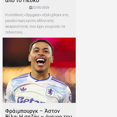
από το Πεύκο
22/05/2026
Η υπόθεση «Spygate» εξελίχθηκε στη
μεγαλύτερη κρίση αθλητικής
ακεραιότητας που έχει γνωρίσει τα
τελευταία...
Φράιμπουργκ – Άστον
Βίλα: Η σεζόν – όνειρο του