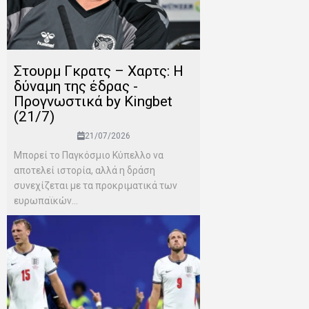
Στουρμ Γκρατς – Χαρτς: Η
δύναμη της έδρας -
Προγνωστικά by Kingbet
(21/7)
21/07/2026
Μπορεί το Παγκόσμιο Κύπελλο να
αποτελεί ιστορία, αλλά η δράση
συνεχίζεται με τα προκριματικά των
ευρωπαϊκών...