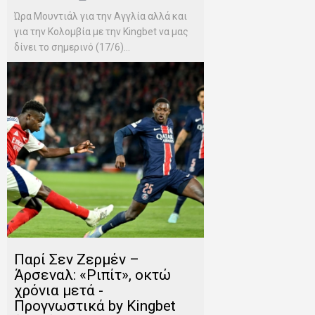
Ώρα Μουντιάλ για την Αγγλία αλλά και
για την Κολομβία με την Kingbet να μας
δίνει το σημερινό (17/6)...
Παρί Σεν Ζερμέν –
Άρσεναλ: «Ριπίτ», οκτώ
χρόνια μετά -
Προγνωστικά by Kingbet