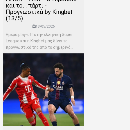
και το… πάρτι -
Προγνωστικά by Kingbet
(13/5)
13/05/2026
Ημέρα play-off στην ελληνική Super
League και η Kingbet μας δίνει το
προγνωστικό της από το σημερινό...