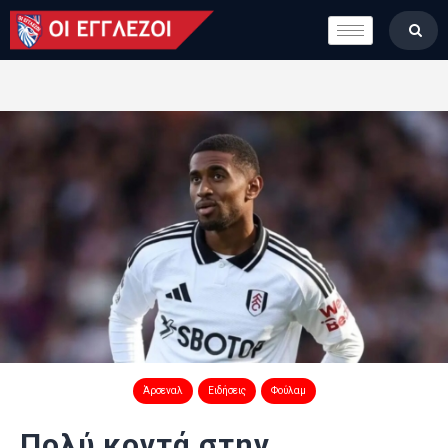
LONDON CALLING
ΚΑΤΗΓΟΡΙΕΣ
ΣΤΗΛΕΣ
ΒΑΘΜΟΛΟΓΙΕΣ
ΟΜΑΔΕΣ
ΠΟΙΟΙ ΕΙΜΑΣΤΕ
Άρσεναλ
Ειδήσεις
Φούλαμ
Πολύ κοντά στην