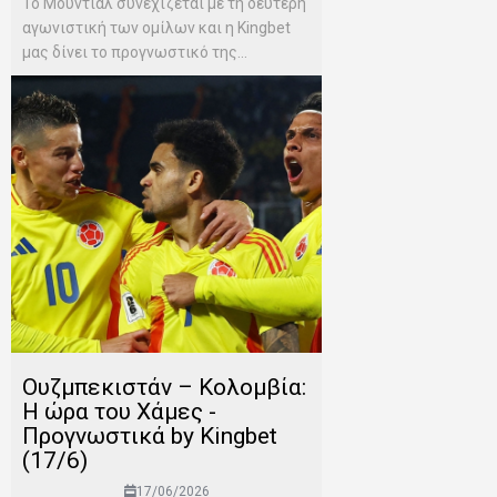
Το Μουντιάλ συνεχίζεται με τη δεύτερη
αγωνιστική των ομίλων και η Kingbet
μας δίνει το προγνωστικό της...
Ουζμπεκιστάν – Κολομβία:
Η ώρα του Χάμες -
Προγνωστικά by Kingbet
(17/6)
17/06/2026