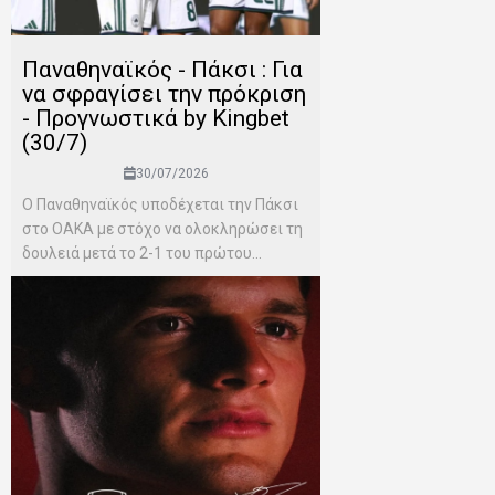
Παναθηναϊκός - Πάκσι : Για
να σφραγίσει την πρόκριση
- Προγνωστικά by Kingbet
(30/7)
30/07/2026
Ο Παναθηναϊκός υποδέχεται την Πάκσι
στο ΟΑΚΑ με στόχο να ολοκληρώσει τη
δουλειά μετά το 2-1 του πρώτου...