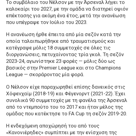
Το συμβόλαιο του Νέλσον με την Άρσεναλ λήγει το
καλοκαίρι του 2027, με την ομάδα να διατηρεί οψιόν
επέκτασης για ακόμη ένα έτος, μετά την ανανέωση
που υπέγραψε τον Ιούλιο του 2023.
Η ανανέωση ήρθε έπειτα από μία σεζόν κατά την
οποία ταλαιπωρήθηκε από τραυματισμούς και
κατέγραψε μόλις 18 συμμετοχές σε όλες τις
διοργανώσεις, πετυχαίνοντας τρία γκολ. Τη σεζόν
2023-24, αγωνίστηκε 23 φορές — μόλις δύο ως
βασικός στην Premier League και στο Champions
League — σκοράροντας μία φορά.
Ο Νέλσον είχε παραχωρηθεί επίσης δανεικός στις
Χόφενχαϊμ (2018-19) και Φέγενορντ (2021-22). Έχει
συνολικά 90 συμμετοχές με τη φανέλα της Άρσεναλ
από το ντεμπούτο του το 2017 και ήταν μέλος της
ομάδας που κατέκτησε το FA Cup τη σεζόν 2019-20.
Η ενδεχόμενη αποχώρησή του από τους
«Κανονιέρηδες» συμπίπτει με την ενίσχυση της