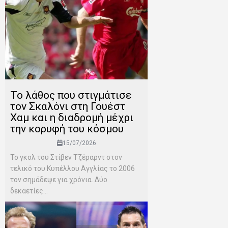
Το λάθος που στιγμάτισε
τον Σκαλόνι στη Γουέστ
Χαμ και η διαδρομή μέχρι
την κορυφή του κόσμου
15/07/2026
Το γκολ του Στίβεν Τζέραρντ στον
τελικό του Κυπέλλου Αγγλίας το 2006
τον σημάδεψε για χρόνια. Δύο
δεκαετίες...