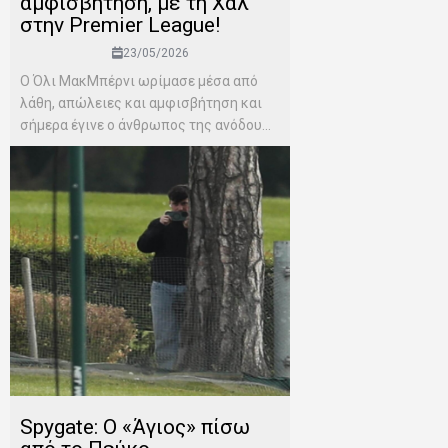
αμφισβήτηση, με τη Χαλ
στην Premier League!
23/05/2026
Ο Όλι ΜακΜπέρνι ωρίμασε μέσα από
λάθη, απώλειες και αμφισβήτηση και
σήμερα έγινε ο άνθρωπος της ανόδου...
Spygate: Ο «Άγιος» πίσω