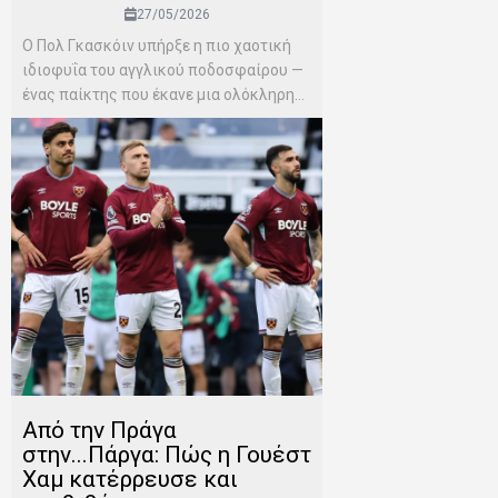
27/05/2026
Ο Πολ Γκασκόιν υπήρξε η πιο χαοτική
ιδιοφυΐα του αγγλικού ποδοσφαίρου —
ένας παίκτης που έκανε μια ολόκληρη...
Από την Πράγα
στην...Πάργα: Πώς η Γουέστ
Χαμ κατέρρευσε και