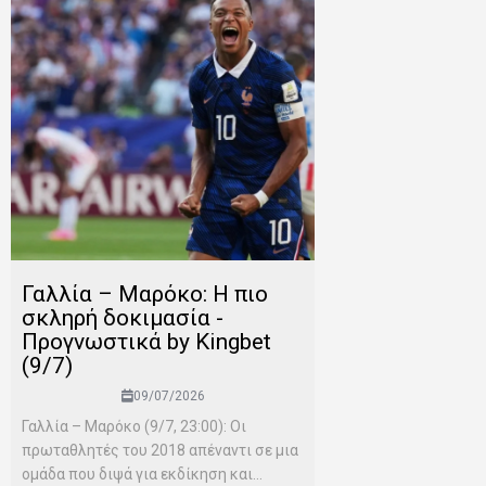
Γαλλία – Μαρόκο: Η πιο
σκληρή δοκιμασία -
Προγνωστικά by Kingbet
(9/7)
09/07/2026
Γαλλία – Μαρόκο (9/7, 23:00): Οι
πρωταθλητές του 2018 απέναντι σε μια
ομάδα που διψά για εκδίκηση και...