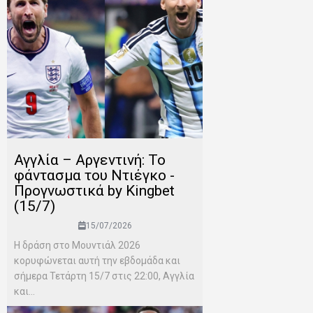
Αγγλία – Αργεντινή: Το
φάντασμα του Ντιέγκο -
Προγνωστικά by Kingbet
(15/7)
15/07/2026
Η δράση στο Μουντιάλ 2026
κορυφώνεται αυτή την εβδομάδα και
σήμερα Τετάρτη 15/7 στις 22:00, Αγγλία
και...