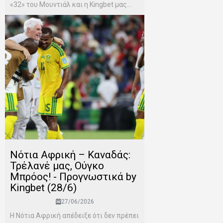
«32» του Μουντιάλ και η Kingbet μας...
Νότια Αφρική – Καναδάς:
Τρέλανέ μας, Ούγκο
Μπρόος! - Προγνωστικά by
Kingbet (28/6)
27/06/2026
Η Νότια Αφρική απέδειξε ότι δεν πρέπει