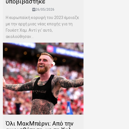
υποβιβάστηκε
26/05/2026
Η ευρωπαϊκή κορυφή του 2023 έμοιαζε
με την αρχή μιας νέας εποχής για τη
Γουέστ Χαμ. Αντί γι’ αυτό,
ακολούθησαν...
Όλι ΜακΜπέρνι: Aπό την