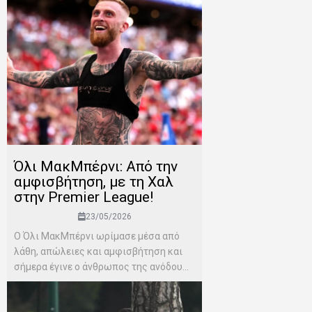
Όλι ΜακΜπέρνι: Aπό την
αμφισβήτηση, με τη Χαλ
στην Premier League!
23/05/2026
Ο Όλι ΜακΜπέρνι ωρίμασε μέσα από
λάθη, απώλειες και αμφισβήτηση και
σήμερα έγινε ο άνθρωπος της ανόδου...