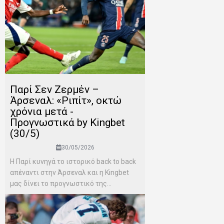
Παρί Σεν Ζερμέν –
Άρσεναλ: «Ριπίτ», οκτώ
χρόνια μετά -
Προγνωστικά by Kingbet
(30/5)
30/05/2026
Η Παρί κυνηγά το ιστορικό back to back
απέναντι στην Άρσεναλ και η Kingbet
μας δίνει το προγνωστικό της...