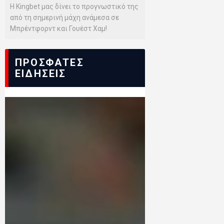
Η Kingbet μας δίνει το προγνωστικό της
από τη σημερινή μάχη ανάμεσα σε
Μπρέντφορντ και Γουέστ Χαμ!
ΠΡΟΣΦΑΤΕΣ
ΕΙΔΗΣΕΙΣ