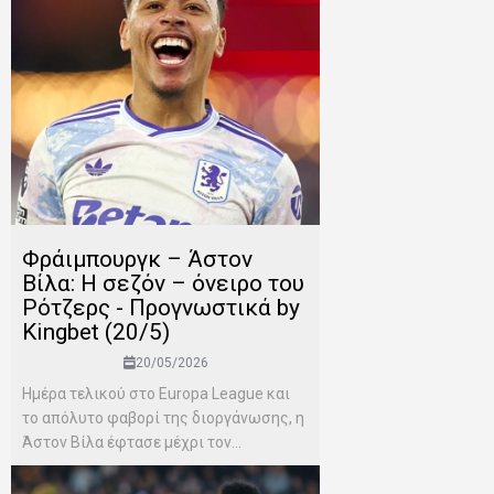
Φράιμπουργκ – Άστον
Βίλα: Η σεζόν – όνειρο του
Ρότζερς - Προγνωστικά by
Kingbet (20/5)
20/05/2026
Ημέρα τελικού στο Europa League και
το απόλυτο φαβορί της διοργάνωσης, η
Άστον Βίλα έφτασε μέχρι τον...