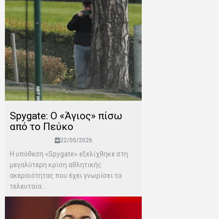
Spygate: Ο «Άγιος» πίσω
από το Πεύκο
22/05/2026
Η υπόθεση «Spygate» εξελίχθηκε στη
μεγαλύτερη κρίση αθλητικής
ακεραιότητας που έχει γνωρίσει τα
τελευταία...