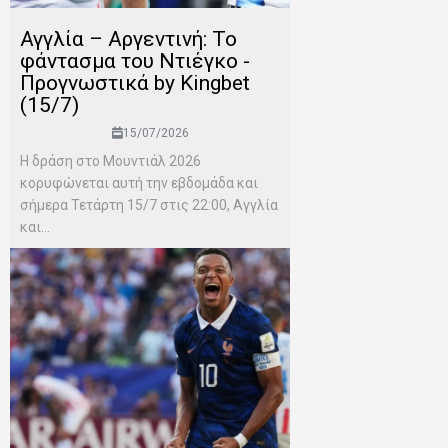
Αγγλία – Αργεντινή: Το
φάντασμα του Ντιέγκο -
Προγνωστικά by Kingbet
(15/7)
15/07/2026
Η δράση στο Μουντιάλ 2026
κορυφώνεται αυτή την εβδομάδα και
σήμερα Τετάρτη 15/7 στις 22:00, Αγγλία
και...