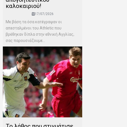
καλοκαιριού!
17/07/2026
Mε βάση τα όσα κατέγραψαν οι
απεσταλμένοι του Αthletic που
βρέθηκαν δίπλα στην εθνική Αγγλίας,
σας παρουσιάζουμε...
Το λάθος που στιγμάτισε