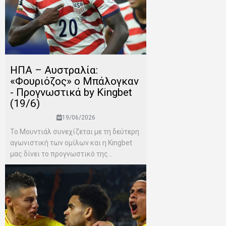
ΗΠΑ – Αυστραλία:
«Φουριόζος» ο Μπάλογκαν
- Προγνωστικά by Kingbet
(19/6)
19/06/2026
Το Μουντιάλ συνεχίζεται με τη δεύτερη
αγωνιστική των ομίλων και η Kingbet
μας δίνει το προγνωστικό της...