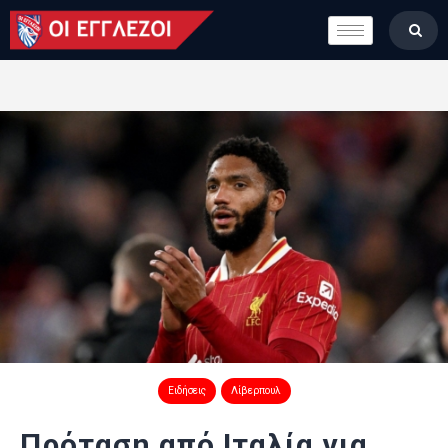
LONDON CALLING
ΚΑΤΗΓΟΡΙΕΣ
ΣΤΗΛΕΣ
ΒΑΘΜΟΛΟΓΙΕΣ
ΟΜΑΔΕΣ
ΠΟΙΟΙ ΕΙΜΑΣΤΕ
Ειδήσεις
Λίβερπουλ
Πρόταση από Ιταλία για