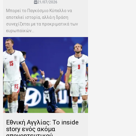
21/07/2026
Μπορεί το Παγκόσμιο Κύπελλο να
αποτελεί ιστορία, αλλά η δράση
συνεχίζεται με τα προκριματικά των
ευρωπαϊκών...
Εθνική Αγγλίας: Το inside
story ενός ακόμα
απογοητευτικού