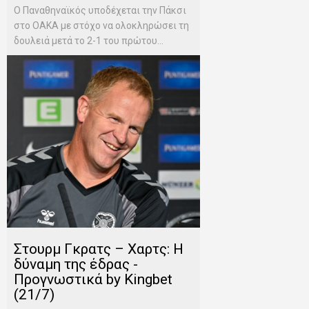
Ο Παναθηναϊκός υποδέχεται την Πάκσι
στο ΟΑΚΑ με στόχο να ολοκληρώσει τη
δουλειά μετά το 2-1 του πρώτου...
Στουρμ Γκρατς – Χαρτς: Η
δύναμη της έδρας -
Προγνωστικά by Kingbet
(21/7)