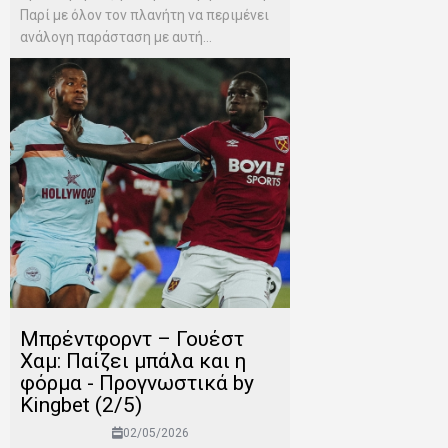
Παρί με όλον τον πλανήτη να περιμένει
ανάλογη παράσταση με αυτή...
Μπρέντφορντ – Γουέστ
Χαμ: Παίζει μπάλα και η
φόρμα - Προγνωστικά by
Kingbet (2/5)
02/05/2026