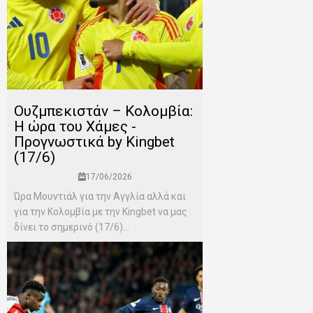
Ουζμπεκιστάν – Κολομβία:
Η ώρα του Χάμες -
Προγνωστικά by Kingbet
(17/6)
17/06/2026
Ώρα Μουντιάλ για την Αγγλία αλλά και
για την Κολομβία με την Kingbet να μας
δίνει το σημερινό (17/6)...