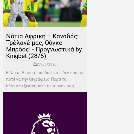
Νότια Αφρική – Καναδάς:
Τρέλανέ μας, Ούγκο
Μπρόος! - Προγνωστικά by
Kingbet (28/6)
27/06/2026
Η Νότια Αφρική απέδειξε ότι δεν πρέπει
ποτέ να την ξεγράφεις. Παρά το
δύσκολο ξεκίνημα στη διοργάνωση...