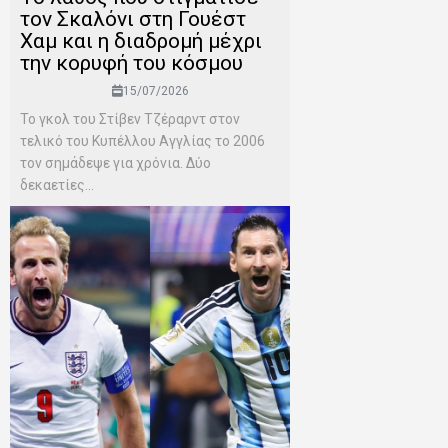
τον Σκαλόνι στη Γουέστ
Χαμ και η διαδρομή μέχρι
την κορυφή του κόσμου
15/07/2026
Το γκολ του Στίβεν Τζέραρντ στον
τελικό του Κυπέλλου Αγγλίας το 2006
τον σημάδεψε για χρόνια. Δύο
δεκαετίες...