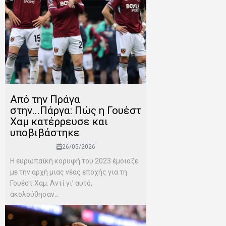
Από την Πράγα
στην...Πάργα: Πώς η Γουέστ
Χαμ κατέρρευσε και
υποβιβάστηκε
26/05/2026
Η ευρωπαϊκή κορυφή του 2023 έμοιαζε
με την αρχή μιας νέας εποχής για τη
Γουέστ Χαμ. Αντί γι’ αυτό,
ακολούθησαν...