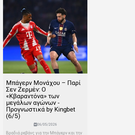
Μπάγερν Μονάχου – Παρί
Σεν Ζερμέν: Ο
«Κβαραντόνα» των
μεγάλων αγώνων -
Προγνωστικά by Kingbet
(6/5)
06/05/2026
Βραδιά ρεβάνς για την Μπάγερν και την