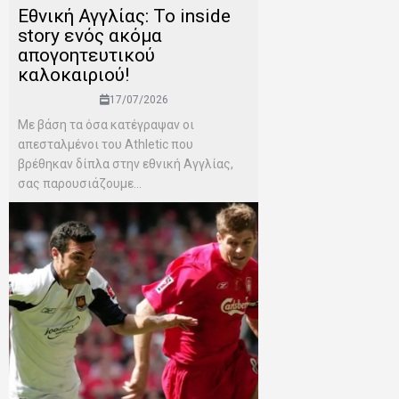
Εθνική Αγγλίας: Το inside
story ενός ακόμα
απογοητευτικού
καλοκαιριού!
17/07/2026
Mε βάση τα όσα κατέγραψαν οι
απεσταλμένοι του Αthletic που
βρέθηκαν δίπλα στην εθνική Αγγλίας,
σας παρουσιάζουμε...