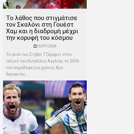
Το λάθος που στιγμάτισε
τον Σκαλόνι στη Γουέστ
Χαμ και η διαδρομή μέχρι
την κορυφή του κόσμου
15/07/2026
Το γκολ του Στίβεν Τζέραρντ στον
τελικό του Κυπέλλου Αγγλίας το 2006
τον σημάδεψε για χρόνια. Δύο
δεκαετίες...