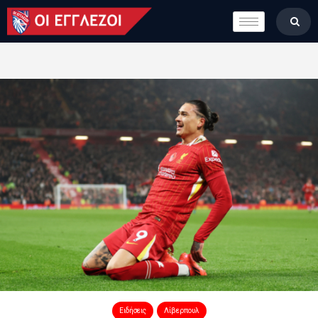
LONDON CALLING
ΚΑΤΗΓΟΡΙΕΣ
ΣΤΗΛΕΣ
ΒΑΘΜΟΛΟΓΙΕΣ
ΟΜΑΔΕΣ
ΠΟΙΟΙ ΕΙΜΑΣΤΕ
Ειδήσεις
Λίβερπουλ