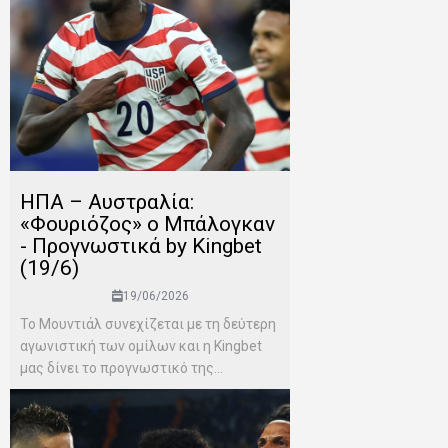
ΗΠΑ – Αυστραλία:
«Φουριόζος» ο Μπάλογκαν
- Προγνωστικά by Kingbet
(19/6)
19/06/2026
Το Μουντιάλ συνεχίζεται με τη δεύτερη
αγωνιστική των ομίλων και η Kingbet
μας δίνει το προγνωστικό της...