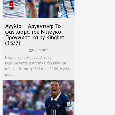
Αγγλία – Αργεντινή: Το
φάντασμα του Ντιέγκο -
Προγνωστικά by Kingbet
(15/7)
15/07/2026
Η δράση στο Μουντιάλ 2026
κορυφώνεται αυτή την εβδομάδα και
σήμερα Τετάρτη 15/7 στις 22:00, Αγγλία
και...