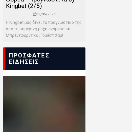
Kingbet (2/5)
02/05/2026
Η Kingbet μας δίνει το προγνωστικό της
από τη σημερινή μάχη ανάμεσα σε
Μπρέντφορντ και Γουέστ Χαμ!
ΠΡΟΣΦΑΤΕΣ
ΕΙΔΗΣΕΙΣ