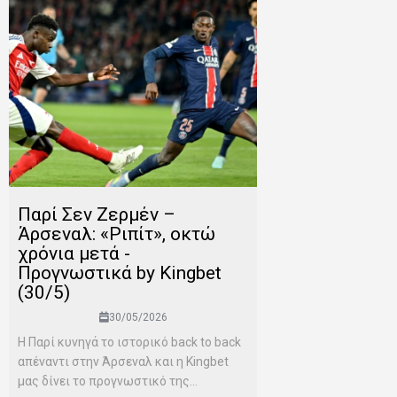
Παρί Σεν Ζερμέν –
Άρσεναλ: «Ριπίτ», οκτώ
χρόνια μετά -
Προγνωστικά by Kingbet
(30/5)
30/05/2026
Η Παρί κυνηγά το ιστορικό back to back
απέναντι στην Άρσεναλ και η Kingbet
μας δίνει το προγνωστικό της...