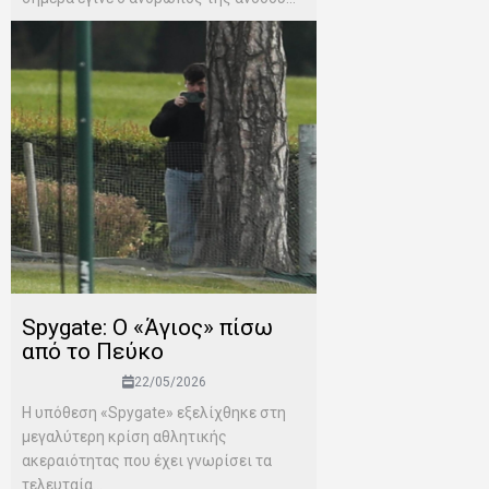
Spygate: Ο «Άγιος» πίσω
από το Πεύκο
22/05/2026
Η υπόθεση «Spygate» εξελίχθηκε στη
μεγαλύτερη κρίση αθλητικής
ακεραιότητας που έχει γνωρίσει τα
τελευταία...