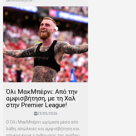
ακολούθησαν...
Όλι ΜακΜπέρνι: Aπό την
αμφισβήτηση, με τη Χαλ
στην Premier League!
23/05/2026
Ο Όλι ΜακΜπέρνι ωρίμασε μέσα από
λάθη, απώλειες και αμφισβήτηση και
σήμερα έγινε ο άνθρωπος της ανόδου...