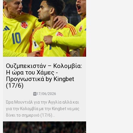
Ουζμπεκιστάν – Κολομβία:
Η ώρα του Χάμες -
Προγνωστικά by Kingbet
(17/6)
17/06/2026
Ώρα Μουντιάλ για την Αγγλία αλλά και
για την Κολομβία με την Kingbet να μας
δίνει το σημερινό (17/6)...