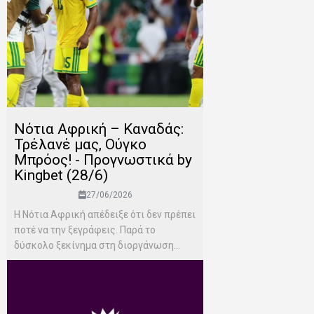
Νότια Αφρική – Καναδάς:
Τρέλανέ μας, Ούγκο
Μπρόος! - Προγνωστικά by
Kingbet (28/6)
27/06/2026
Η Νότια Αφρική απέδειξε ότι δεν πρέπει
ποτέ να την ξεγράφεις. Παρά το
δύσκολο ξεκίνημα στη διοργάνωση...