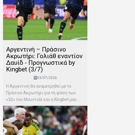
Αργεντινή – Πράσινο
Ακρωτήρι: Γολιάθ εναντίον
Δαυίδ - Προγνωστικά by
Kingbet (3/7)
03/07/2026
Η Αργεντινή θα αναμετρηθεί με το
Πράσινο Ακρωτήρι για τη φάση των
«32» του Μουντιάλ και η Kingbet μας...