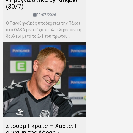
- Προγνωστικά by Kingbet
(30/7)
30/07/2026
Ο Παναθηναϊκός υποδέχεται την Πάκσι
στο ΟΑΚΑ με στόχο να ολοκληρώσει τη
δουλειά μετά το 2-1 του πρώτου...
Στουρμ Γκρατς – Χαρτς: Η
δύναμη της έδρας -