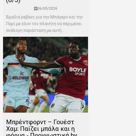
(6/5)
06/05/2026
Βραδιά ρεβάνς για την Μπάγερν και την
Παρί με όλον τον πλανήτη να περιμένει
ανάλογη παράσταση με αυτή...
Μπρέντφορντ – Γουέστ
Χαμ: Παίζει μπάλα και η
φόρμα - Προγνωστικά by