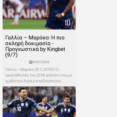
Γαλλία – Μαρόκο: Η πιο
σκληρή δοκιμασία -
Προγνωστικά by Kingbet
(9/7)
09/07/2026
Γαλλία – Μαρόκο (9/7, 23:00): Οι
πρωταθλητές του 2018 απέναντι σε μια
ομάδα που διψά για εκδίκηση και...