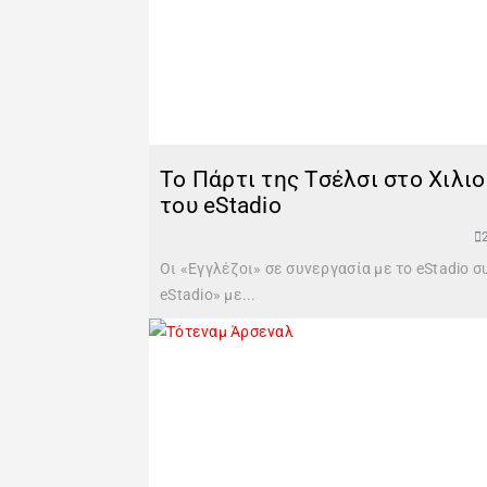
To Πάρτι της Τσέλσι στο Χιλι
του eStadio
Οι «Εγγλέζοι» σε συνεργασία με το eStadio 
eStadio» με...