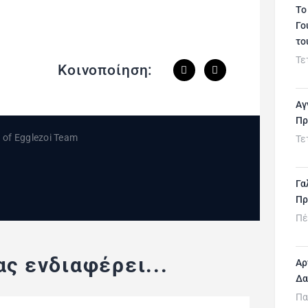
Το
Γο
το
Τε
Κοινοποίηση:
Αγ
Πρ
Τε
Γα
Πρ
Πέ
ς ενδιαφέρει...
Αρ
Δα
Πα