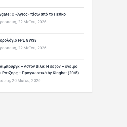
ygate: Ο «Άγιος» πίσω από το Πεύκο
ρασκευή, 22 Μαΐου, 2026
ερολόγιο FPL GW38
ρασκευή, 22 Μαΐου, 2026
άιμπουργκ – Άστον Βίλα: Η σεζόν – όνειρο
υ Ρότζερς – Προγνωστικά by Kingbet (20/5)
τάρτη, 20 Μαΐου, 2026