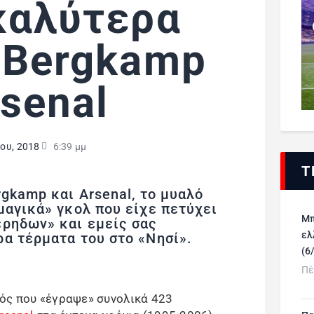
καλύτερα
 Bergkamp
rsenal
ου, 2018
6:39 μμ
Τ
rgkamp και Arsenal, το μυαλό
μαγικά» γκολ που είχε πετύχει
Μπ
έρηδων» και εμείς σας
ελ
α τέρματα του στο «Νησί».
(6
Πέ
ός που «έγραψε» συνολικά 423