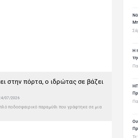
Νό
Μπ
Σά
H 
τη
Πα
ει στην πόρτα, ο ιδρώτας σε βάζει
ΗΠ
Πρ
24/07/2026
Πα
 απλό ποδοσφαιρικό παραμύθι που γράφτηκε σε μια
Ου
Πρ
Τε