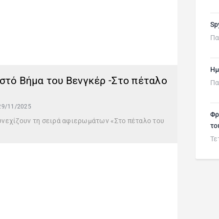
Sp
Πα
Ημ
οστό Βήμα του Βενγκέρ -Στο πέταλο
Πα
29/11/2025
Φρ
συνεχίζουν τη σειρά αφιερωμάτων «Στο πέταλο του
το
Τε