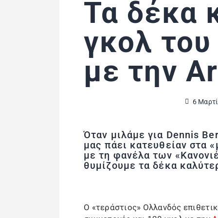
Τα δέκα 
γκολ του
με την A
6 Μαρτί
Όταν μιλάμε για Dennis Be
μας πάει κατευθείαν στα «
με τη φανέλα των «Κανονι
θυμίζουμε τα δέκα καλύτερ
Ο «τεράστιος» Ολλανδός επιθετικ