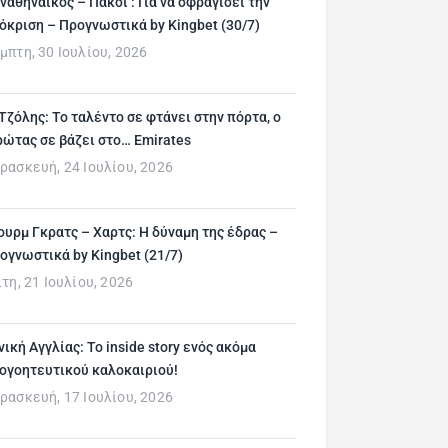
ναθηναϊκός – Πάκσι : Για να σφραγίσει την
όκριση – Προγνωστικά by Kingbet (30/7)
μπτη, 30 Ιουλίου, 2026
 Τζόλης: Το ταλέντο σε φτάνει στην πόρτα, ο
ρώτας σε βάζει στο… Emirates
ρασκευή, 24 Ιουλίου, 2026
ουρμ Γκρατς – Χαρτς: Η δύναμη της έδρας –
ογνωστικά by Kingbet (21/7)
ίτη, 21 Ιουλίου, 2026
νική Αγγλίας: Το inside story ενός ακόμα
ογοητευτικού καλοκαιριού!
ρασκευή, 17 Ιουλίου, 2026