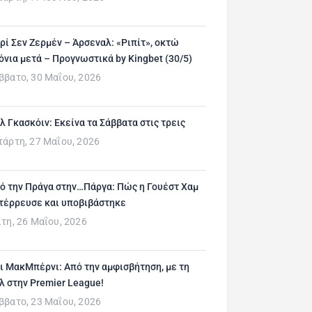
ρί Σεν Ζερμέν – Άρσεναλ: «Ριπίτ», οκτώ
όνια μετά – Προγνωστικά by Kingbet (30/5)
ββατο, 30 Μαΐου, 2026
λ Γκασκόιν: Εκείνα τα Σάββατα στις τρεις
τάρτη, 27 Μαΐου, 2026
ό την Πράγα στην…Πάργα: Πώς η Γουέστ Χαμ
τέρρευσε και υποβιβάστηκε
ίτη, 26 Μαΐου, 2026
ι ΜακΜπέρνι: Aπό την αμφισβήτηση, με τη
λ στην Premier League!
ββατο, 23 Μαΐου, 2026