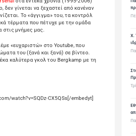
rsenal
στα έντεκα χρόνια (1995-2006)
Πα
, δεν γίνεται να ξεχαστεί από κανέναν
πρ
νίζεται. Το «άγγιγμα» του, τα κοντρόλ
Πέ
γικά τέρματα που πέτυχε με την ομάδα
α στις μνήμες μας.
Χ.
ιδ
λέμε «ευχαριστώ» στο Youtube, που
Πα
ματα του (ξανά και ξανά) σε βίντεο.
έκα καλύτερα γκολ του Bergkamp με τη
Στ
Πρ
Τρ
e.com/watch?v=SQDz-CX5QSs[/embedyt]
Εθ
απ
Πα