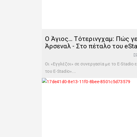
Ο Άγιος… Τότερινγχαμ: Πώς γε
Άρσεναλ - Στο πέταλο του eSt
Οι «Εγγλέζοι» σε συνεργασία με το E-Stadio
του E-Stadio»...