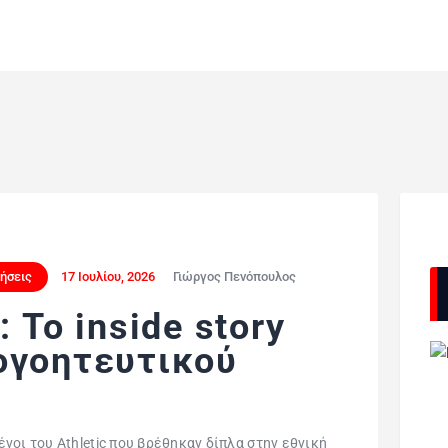
δήσεις
17 Ιουλίου, 2026
Γιώργος Πενόπουλος
 Το inside story
ογοητευτικού
νοι του Αthletic που βρέθηκαν δίπλα στην εθνική