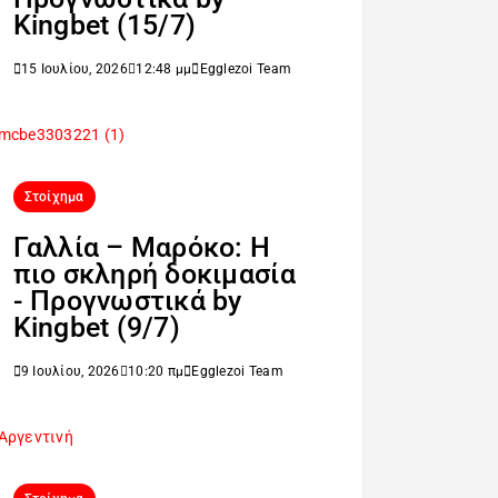
Kingbet (15/7)
15 Ιουλίου, 2026
12:48 μμ
Egglezoi Team
Στοίχημα
Γαλλία – Μαρόκο: Η
πιο σκληρή δοκιμασία
- Προγνωστικά by
Kingbet (9/7)
9 Ιουλίου, 2026
10:20 πμ
Egglezoi Team