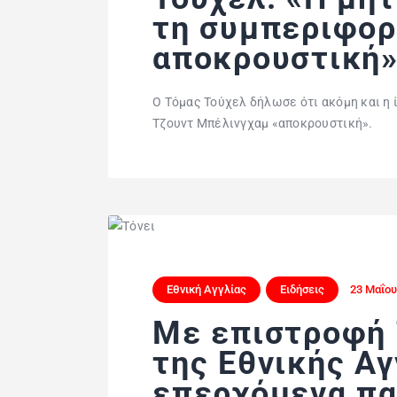
τη συμπεριφορ
αποκρουστική
Ο Τόμας Τούχελ δήλωσε ότι ακόμη και η 
Τζουντ Μπέλινγχαμ «αποκρουστική».
Εθνική Αγγλίας
Ειδήσεις
23 Μαΐου
Mε επιστροφή 
της Εθνικής Αγ
επερχόμενα πα