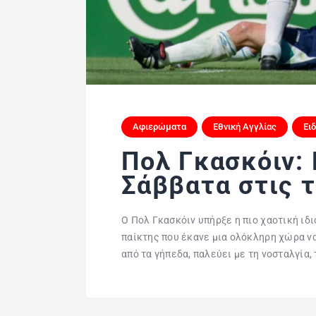
Αφιερώματα
Εθνική Αγγλίας
Ει
Πολ Γκασκόιν: 
Σάββατα στις τ
Ο Πολ Γκασκόιν υπήρξε η πιο χαοτική ιδ
παίκτης που έκανε μια ολόκληρη χώρα να
από τα γήπεδα, παλεύει με τη νοσταλγία,