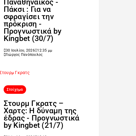
Παναθηναϊκός -
Πάκσι : Για να
σφραγίσει την
πρόκριση -
Προγνωστικά by
Kingbet (30/7)
30 Ιουλίου, 2026
12:35 μμ
Γιώργος Πενόπουλος
Στοίχημα
Στουρμ Γκρατς –
Χαρτς: Η δύναμη της
έδρας - Προγνωστικά
by Kingbet (21/7)