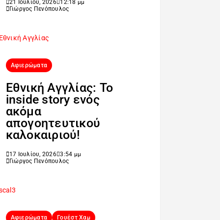
21 Ιουλίου, 2026
12:18 μμ
Γιώργος Πενόπουλος
Αφιερώματα
Εθνική Αγγλίας: Το
inside story ενός
ακόμα
απογοητευτικού
καλοκαιριού!
17 Ιουλίου, 2026
3:54 μμ
Γιώργος Πενόπουλος
Αφιερώματα
Γουέστ Χαμ