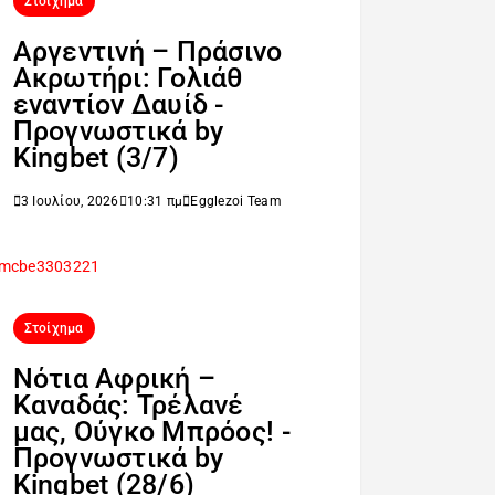
Στοίχημα
Αργεντινή – Πράσινο
Ακρωτήρι: Γολιάθ
εναντίον Δαυίδ -
Προγνωστικά by
Kingbet (3/7)
3 Ιουλίου, 2026
10:31 πμ
Egglezoi Team
Στοίχημα
Νότια Αφρική –
Καναδάς: Τρέλανέ
μας, Ούγκο Μπρόος! -
Προγνωστικά by
Kingbet (28/6)