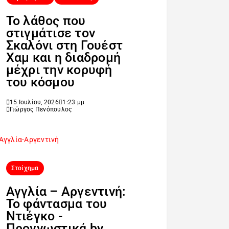
Το λάθος που
στιγμάτισε τον
Σκαλόνι στη Γουέστ
Χαμ και η διαδρομή
μέχρι την κορυφή
του κόσμου
15 Ιουλίου, 2026
1:23 μμ
Γιώργος Πενόπουλος
Στοίχημα
Αγγλία – Αργεντινή:
Το φάντασμα του
Ντιέγκο -
Προγνωστικά by