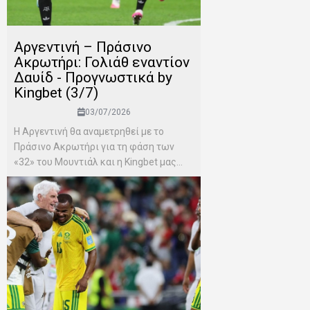
Αργεντινή – Πράσινο
Ακρωτήρι: Γολιάθ εναντίον
Δαυίδ - Προγνωστικά by
Kingbet (3/7)
03/07/2026
Η Αργεντινή θα αναμετρηθεί με το
Πράσινο Ακρωτήρι για τη φάση των
«32» του Μουντιάλ και η Kingbet μας...