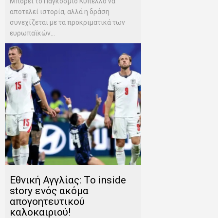
Μπορεί το Παγκόσμιο Κύπελλο να
αποτελεί ιστορία, αλλά η δράση
συνεχίζεται με τα προκριματικά των
ευρωπαϊκών...
Εθνική Αγγλίας: Το inside
story ενός ακόμα
απογοητευτικού
καλοκαιριού!