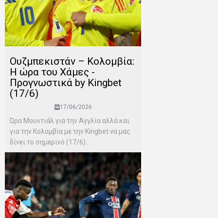
Ουζμπεκιστάν – Κολομβία:
Η ώρα του Χάμες -
Προγνωστικά by Kingbet
(17/6)
17/06/2026
Ώρα Μουντιάλ για την Αγγλία αλλά και
για την Κολομβία με την Kingbet να μας
δίνει το σημερινό (17/6)...