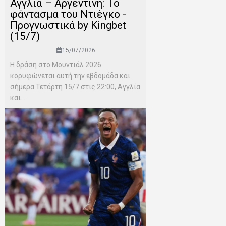
Αγγλία – Αργεντινή: Το
φάντασμα του Ντιέγκο -
Προγνωστικά by Kingbet
(15/7)
15/07/2026
Η δράση στο Μουντιάλ 2026
κορυφώνεται αυτή την εβδομάδα και
σήμερα Τετάρτη 15/7 στις 22:00, Αγγλία
και...