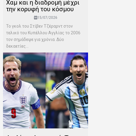
Χαμ και η διαδρομή μέχρι
την κορυφή του κόσμου
15/07/2026
Το γκολ του Στίβεν Τζέραρντ στον
τελικό του Κυπέλλου Αγγλίας το 2006
τον σημάδεψε για χρόνια. Δύο
δεκαετίες...