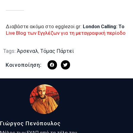
Διαβάστε ακόμα στο egglezoi.gr:
London Calling: To
Live Blog των Εγγλέζων για τη μεταγραφική περίοδο
Tags:
Άρσεναλ
,
Τόμας Πάρτεϊ
Κοινοποίηση:
Γιώργος Πενόπουλος
Μέλος των ΕΥΑΠ από τα τέλη του