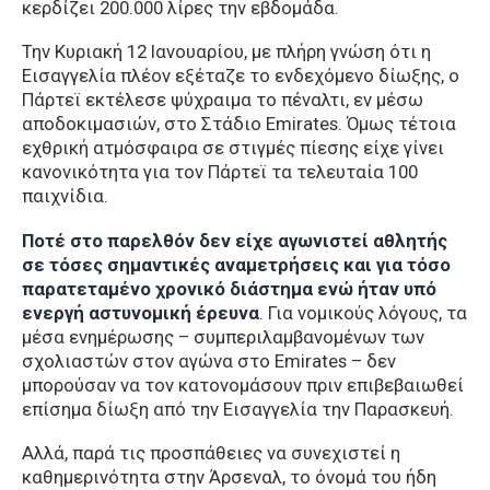
κερδίζει 200.000 λίρες την εβδομάδα.
Την Κυριακή 12 Ιανουαρίου, με πλήρη γνώση ότι η
Εισαγγελία πλέον εξέταζε το ενδεχόμενο δίωξης, ο
Πάρτεϊ εκτέλεσε ψύχραιμα το πέναλτι, εν μέσω
αποδοκιμασιών, στο Στάδιο Emirates. Όμως τέτοια
εχθρική ατμόσφαιρα σε στιγμές πίεσης είχε γίνει
κανονικότητα για τον Πάρτεϊ τα τελευταία 100
παιχνίδια.
Ποτέ στο παρελθόν δεν είχε αγωνιστεί αθλητής
σε τόσες σημαντικές αναμετρήσεις και για τόσο
παρατεταμένο χρονικό διάστημα ενώ ήταν υπό
ενεργή αστυνομική έρευνα
. Για νομικούς λόγους, τα
μέσα ενημέρωσης – συμπεριλαμβανομένων των
σχολιαστών στον αγώνα στο Emirates – δεν
μπορούσαν να τον κατονομάσουν πριν επιβεβαιωθεί
επίσημα δίωξη από την Εισαγγελία την Παρασκευή.
Αλλά, παρά τις προσπάθειες να συνεχιστεί η
καθημερινότητα στην Άρσεναλ, το όνομά του ήδη