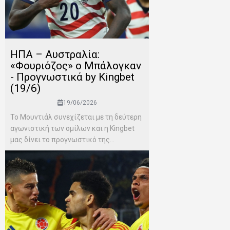
ΗΠΑ – Αυστραλία:
«Φουριόζος» ο Μπάλογκαν
- Προγνωστικά by Kingbet
(19/6)
19/06/2026
Το Μουντιάλ συνεχίζεται με τη δεύτερη
αγωνιστική των ομίλων και η Kingbet
μας δίνει το προγνωστικό της...