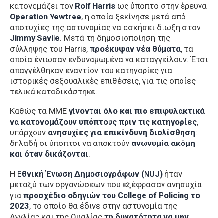
κατονομάζει τον
Rolf Harris
ως ύποπτο στην έρευνα
Operation Yewtree
, η οποία ξεκίνησε μετά από
αποτυχίες της αστυνομίας να ασκήσει δίωξη στον
Jimmy Savile
. Μετά τη δημοσιοποίηση της
σύλληψης του Harris,
προέκυψαν νέα θύματα
, τα
οποία ένιωσαν ενδυναμωμένα να καταγγείλουν. Έτσι
απαγγέλθηκαν εναντίον του κατηγορίες για
ιστορικές σεξουαλικές επιθέσεις, για τις οποίες
τελικά καταδικάστηκε.
Καθώς τα ΜΜΕ
γίνονται όλο και πιο επιφυλακτικά
να κατονομάζουν υπόπτους πριν τις κατηγορίες
,
υπάρχουν
ανησυχίες για επικίνδυνη διολίσθηση
:
δηλαδή οι ύποπτοι να αποκτούν
ανωνυμία ακόμη
και όταν δικάζονται
.
Η
Εθνική Ένωση Δημοσιογράφων (NUJ)
ήταν
μεταξύ των οργανώσεων που εξέφρασαν ανησυχία
για
προσχέδιο οδηγιών του College of Policing το
2023
, το οποίο θα έδινε στην αστυνομία της
Αγγλίας και της Ουαλίας
τη δυνατότητα να μην