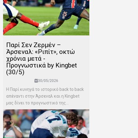
Παρί Σεν Ζερμέν –
Άρσεναλ: «Ριπίτ», οκτώ
χρόνια μετά -
Προγνωστικά by Kingbet
(30/5)
30/05/2026
Η Παρί κυνηγά το ιστορικό back to back
απέναντι στην Άρσεναλ και η Kingbet
μας δίνει το προγνωστικό της...