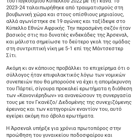
του Παγκοσμίου Κυπέλλου 2022 με τη Γκάνα. Το
2023-24 ταλαιπωρήθηκε από τραυματισμούς στη
βουβωνική χώρα και στους οπίσθιους μηριαίους,
αλλά αγωνίστηκε σε 19 αγώνες και ταξίδεψε στο
Κύπελλο Εθνών Αφρικής. Την περασμένη σεζόν ήταν
βασικός στις πιο δυνατές ενδεκάδες της Άρσεναλ,
και μάλιστα σημείωσε το δεύτερο γκολ της ομάδας
στη συντριπτική νίκη με 5-1 επί της Μάντσεστερ
Σίτι.
Ακόμη κι αν κάποιος προβάλλει το επιχείρημα ότι ο
σύλλογος ήταν επιφυλακτικός λόγω των νομικών
συνεπειών που θα μπορούσε να έχει η απομάκρυνση
του Πάρτεϊ, σίγουρα προκαλεί ερωτήματα η διάθεση
των «Κανονιέρηδων» να ανανεώσουν τη συνεργασία
τους με τον Γκανέζο/ Δεδομένης της συνεχιζόμενης
έρευνας και των κατηγοριών εναντίον του, αυτό
εγείρει ακόμη πιο άβολα ερωτήματα.
Η Άρσεναλ υπήρξε για χρόνια πρωτοπόρος στην
προώθηση του γυναικείου ποδοσφαίρου και