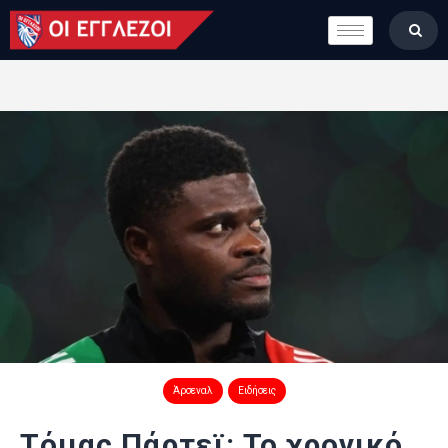
LONDON CALLING
ΚΑΤΗΓΟΡΙΕΣ
ΣΤΗΛΕΣ
ΒΑΘΜΟΛΟΓΙΕΣ
ΟΜΑΔΕΣ
ΠΟΙΟΙ ΕΙΜΑΣΤΕ
Άρσεναλ
Ειδήσεις
Τόμας Πάρτεϊ: Το χρονικό