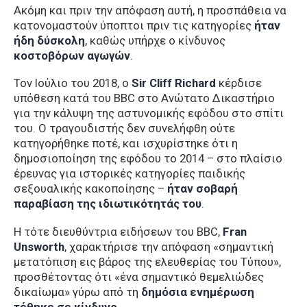
Ακόμη και πριν την απόφαση αυτή, η προσπάθεια να
κατονομαστούν ύποπτοι πριν τις κατηγορίες
ήταν
ήδη δύσκολη
, καθώς υπήρχε ο κίνδυνος
κοστοβόρων αγωγών
.
Τον Ιούλιο του 2018, ο
Sir Cliff Richard
κέρδισε
υπόθεση κατά του BBC στο Ανώτατο Δικαστήριο
για την κάλυψη της αστυνομικής εφόδου στο σπίτι
του. Ο τραγουδιστής δεν συνελήφθη ούτε
κατηγορήθηκε ποτέ, και ισχυρίστηκε ότι η
δημοσιοποίηση της εφόδου το 2014 – στο πλαίσιο
έρευνας για ιστορικές κατηγορίες παιδικής
σεξουαλικής κακοποίησης –
ήταν σοβαρή
παραβίαση της ιδιωτικότητάς του
.
Η τότε διευθύντρια ειδήσεων του BBC,
Fran
Unsworth
, χαρακτήρισε την απόφαση «σημαντική
μετατόπιση εις βάρος της ελευθερίας του Τύπου»,
προσθέτοντας ότι «ένα σημαντικό θεμελιώδες
δικαίωμα» γύρω από τη
δημόσια ενημέρωση
τέθηκε σε κίνδυνο
.