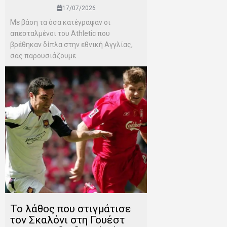
17/07/2026
Mε βάση τα όσα κατέγραψαν οι
απεσταλμένοι του Αthletic που
βρέθηκαν δίπλα στην εθνική Αγγλίας,
σας παρουσιάζουμε...
Το λάθος που στιγμάτισε
τον Σκαλόνι στη Γουέστ