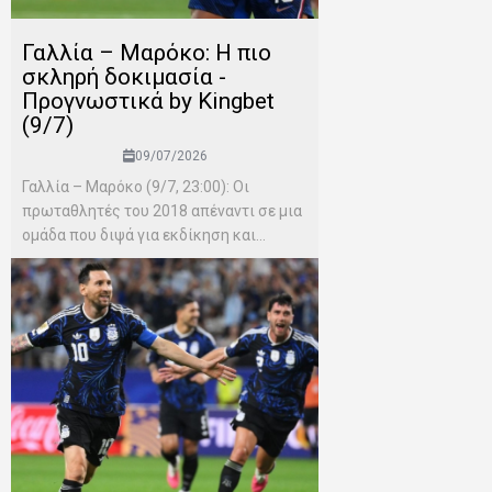
Γαλλία – Μαρόκο: Η πιο
σκληρή δοκιμασία -
Προγνωστικά by Kingbet
(9/7)
09/07/2026
Γαλλία – Μαρόκο (9/7, 23:00): Οι
πρωταθλητές του 2018 απέναντι σε μια
ομάδα που διψά για εκδίκηση και...