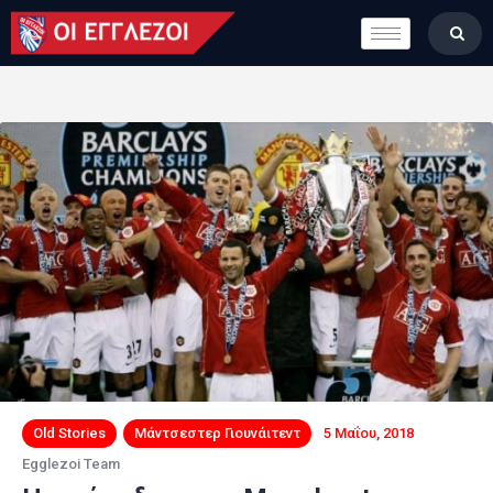
LONDON CALLING
ΚΑΤΗΓΟΡΙΕΣ
ΣΤΗΛΕΣ
ΒΑΘΜΟΛΟΓΙΕΣ
ΟΜΑΔΕΣ
ΠΟΙΟΙ ΕΙΜΑΣΤΕ
Old Stories
Μάντσεστερ Γιουνάιτεντ
5 Μαΐου, 2018
Egglezoi Team