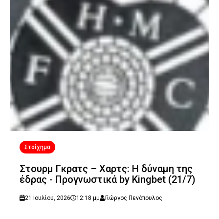
Στοίχημα
Στουρμ Γκρατς – Χαρτς: Η δύναμη της
έδρας - Προγνωστικά by Kingbet (21/7)
21 Ιουλίου, 2026
12:18 μμ
Γιώργος Πενόπουλος