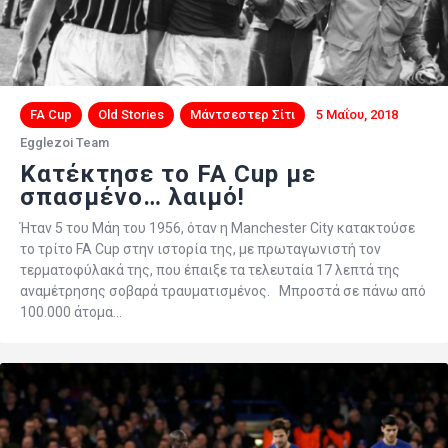
FA Cup
Old Stories
Μάντσεστερ Σίτι
5 Μαΐου, 2018
Egglezoi Team
Κατέκτησε το FA Cup με
σπασμένο… λαιμό!
Ήταν 5 του Μάη του 1956, όταν η Manchester City κατακτούσε
το τρίτο FA Cup στην ιστορία της, με πρωταγωνιστή τον
τερματοφύλακά της, που έπαιξε τα τελευταία 17 λεπτά της
αναμέτρησης σοβαρά τραυματισμένος. Μπροστά σε πάνω από
100.000 άτομα…