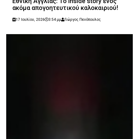
Εθνική Αγγλίας: Το inside story ενός
ακόμα απογοητευτικού καλοκαιριού!
17 Ιουλίου, 2026
3:54 μμ
Γιώργος Πενόπουλος