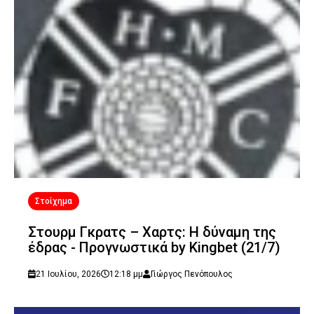
Στοίχημα
Στουρμ Γκρατς – Χαρτς: Η δύναμη της
έδρας - Προγνωστικά by Kingbet (21/7)
21 Ιουλίου, 2026
12:18 μμ
Γιώργος Πενόπουλος