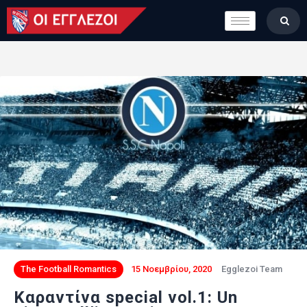
LONDON CALLING
ΚΑΤΗΓΟΡΙΕΣ
ΣΤΗΛΕΣ
ΒΑΘΜΟΛΟΓΙΕΣ
ΟΜΑΔΕΣ
ΠΟΙΟΙ ΕΙΜΑΣΤΕ
The Football Romantics
15 Νοεμβρίου, 2020
Egglezoi Team
Καραντίνα special vol.1: Un