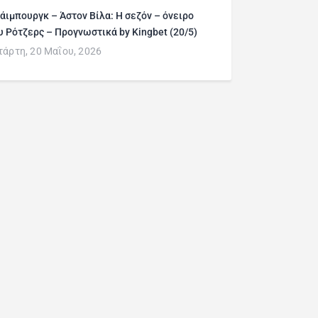
άιμπουργκ – Άστον Βίλα: Η σεζόν – όνειρο
υ Ρότζερς – Προγνωστικά by Kingbet (20/5)
τάρτη, 20 Μαΐου, 2026