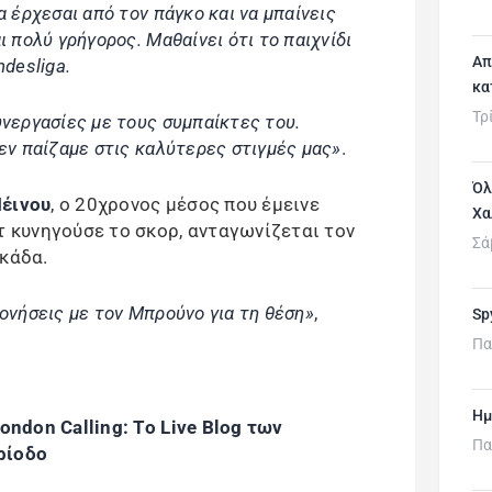
α έρχεσαι από τον πάγκο και να μπαίνεις
ι πολύ γρήγορος. Μαθαίνει ότι το παιχνίδι
Απ
ndesliga.
κα
Τρ
υνεργασίες με τους συμπαίκτες του.
δεν παίζαμε στις καλύτερες στιγμές μας»
.
Όλ
έινου
, ο 20χρονος μέσος που έμεινε
Χα
τ κυνηγούσε το σκορ, ανταγωνίζεται τον
Σά
εκάδα.
πονήσεις με τον Μπρούνο για τη θέση»
,
Sp
Πα
Ημ
ondon Calling: To Live Blog των
Πα
ρίοδο