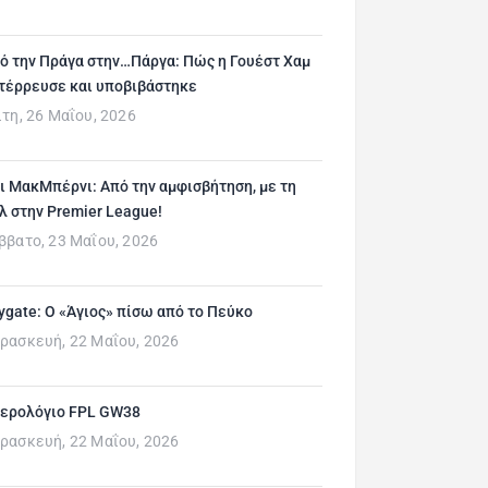
ό την Πράγα στην…Πάργα: Πώς η Γουέστ Χαμ
τέρρευσε και υποβιβάστηκε
ίτη, 26 Μαΐου, 2026
ι ΜακΜπέρνι: Aπό την αμφισβήτηση, με τη
λ στην Premier League!
ββατο, 23 Μαΐου, 2026
ygate: Ο «Άγιος» πίσω από το Πεύκο
ρασκευή, 22 Μαΐου, 2026
ερολόγιο FPL GW38
ρασκευή, 22 Μαΐου, 2026