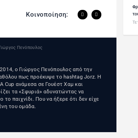
Φρ
Κοινοποίηση:
το
Τε
2014, ο Γιώργος Πενόπουλος από την
αθόλου πως προέκυψε το hashtag Jorz. Η
A Cup ανάμεσα σε Γουέστ Χαμ και
ρίζει τα «Σφυριά» αδυνατώντας να
 το παιχνίδι. Που να ήξερε ότι δεν είχε
ένη του ομάδα.