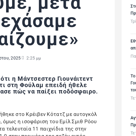
με, μετά
Στ
ξεχάσαμε
Πρ
Τρ
αίζουμε»
Εθ
απ
Πα
στου, 2025
2:25 μμ
Το
ότι η Μάντσεστερ Γιουνάιτεντ
Γο
τι στη Φούλαμ επειδή ήθελε
το
χασε πώς να παίξει ποδόσφαιρο.
Τε
ήθηκε στο Κρέιβεν Κότατζ με αυτογκόλ
Αγ
, όμως η ισοφάριση του Εμίλ Σμιθ Ρόου
Πρ
στα τελευταία 11 παιχνίδια της στην
Τε