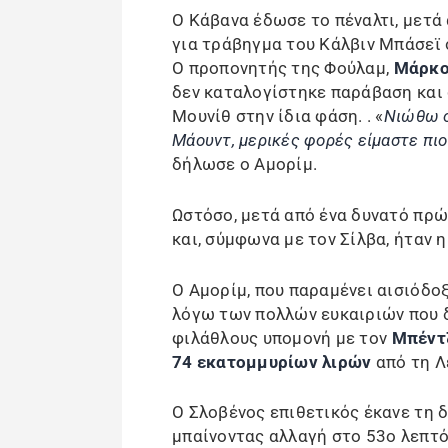
Ο Κάβανα έδωσε το πέναλτι, μετά
για τράβηγμα του Κάλβιν Μπάσεϊ 
Ο προπονητής της Φούλαμ,
Μάρκο
δεν καταλογίστηκε παράβαση και 
Μουνίθ στην ίδια φάση. . «
Νιώθω ό
Μάουντ, μερικές φορές είμαστε πιο
δήλωσε ο Αμορίμ.
Ωστόσο, μετά από ένα δυνατό πρώ
και, σύμφωνα με τον Σίλβα, ήταν 
Ο Αμορίμ, που παραμένει αισιόδοξ
λόγω των πολλών ευκαιριών που δ
φιλάθλους υπομονή με τον
Μπέντ
74 εκατομμυρίων λιρών
από τη Λ
Ο Σλοβένος επιθετικός έκανε τη δ
μπαίνοντας αλλαγή στο 53ο λεπτό 