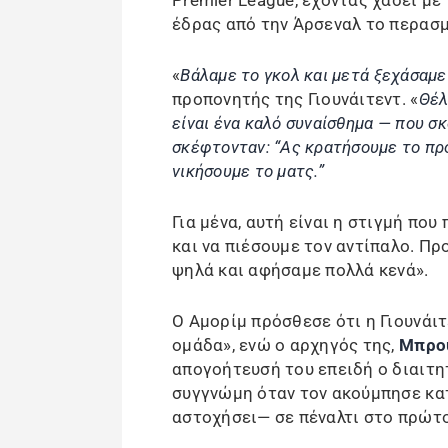
Premier League, έχοντας χάσει με
έδρας από την Άρσεναλ το περασ
«
Βάλαμε το γκολ και μετά ξεχάσαμ
προπονητής της Γιουνάιτεντ. «
Θέλ
είναι ένα καλό συναίσθημα — που σ
σκέφτονταν: “Ας κρατήσουμε το πρ
νικήσουμε το ματς.”
Για μένα, αυτή είναι η στιγμή πο
και να πιέσουμε τον αντίπαλο. Π
ψηλά και αφήσαμε πολλά κενά».
Ο Αμορίμ πρόσθεσε ότι η Γιουνάι
ομάδα», ενώ ο αρχηγός της,
Μπρο
απογοήτευσή του επειδή ο διαιτη
συγγνώμη όταν τον ακούμπησε κατ
αστοχήσει— σε πέναλτι στο πρώτο