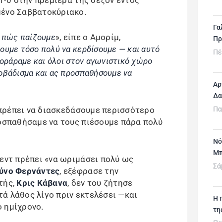
 1-0 στην πρεμιέρα της σεζόν εντός
μένο Σαββατοκύριακο.
Γα
ε πώς παίζουμε
», είπε ο Αμορίμ,
Πρ
ουμε τόσο πολύ να κερδίσουμε — και αυτό
Πέ
κοράραμε και όλοι στον αγωνιστικό χώρο
οβάδισμα και ας προσπαθήσουμε να
Αρ
Δα
Πα
υ πρέπει να διασκεδάσουμε περισσότερο
ροσπαθήσαμε να τους πιέσουμε πάρα πολύ
Νό
Μπ
τεντ πρέπει «να ωριμάσει πολύ ως
Σά
ύνο Φερνάντες
, εξέφρασε την
τής,
Κρις Κάβανα
, δεν του ζήτησε
ά λάθος λίγο πριν εκτελέσει —και
H 
 ημίχρονο.
τη