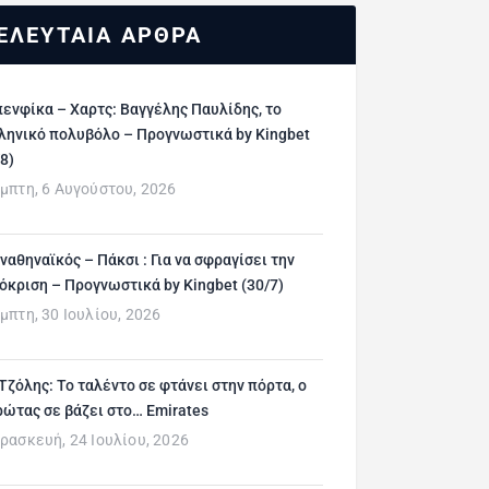
ΕΛΕΥΤΑΙΑ ΑΡΘΡΑ
ενφίκα – Χαρτς: Βαγγέλης Παυλίδης, το
ληνικό πολυβόλο – Προγνωστικά by Kingbet
/8)
μπτη, 6 Αυγούστου, 2026
ναθηναϊκός – Πάκσι : Για να σφραγίσει την
όκριση – Προγνωστικά by Kingbet (30/7)
μπτη, 30 Ιουλίου, 2026
 Τζόλης: Το ταλέντο σε φτάνει στην πόρτα, ο
ρώτας σε βάζει στο… Emirates
ρασκευή, 24 Ιουλίου, 2026