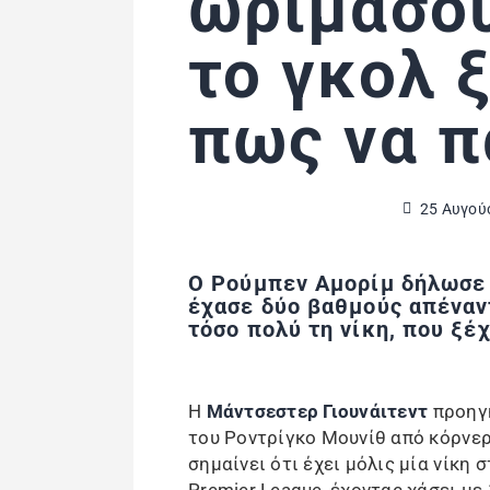
ωριμάσου
το γκολ 
πως να π
25 Αυγού
Ο Ρούμπεν Αμορίμ δήλωσε 
έχασε δύο βαθμούς απέναν
τόσο πολύ τη νίκη, που ξέ
Η
Μάντσεστερ Γιουνάιτεντ
προηγ
του Ροντρίγκο Μουνίθ από κόρνερ
σημαίνει ότι έχει μόλις μία νίκη 