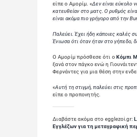
είπε ο Αμορίμ. «
Δεν είναι εύκολο ν
κατευθείαν στο ματς. Ο ρυθμός είνα
είναι ακόμα πιο γρήγορο από την Bu
Παλεύει. Έχει ήδη κάποιες καλές σ
Ένιωσα ότι όταν ήταν στο γήπεδο, 
Ο Αμορίμ πρόσθεσε ότι ο
Κόμπι Μ
ξανά στον πάγκο ενώ η Γιουνάιτεν
Φερνάντες για μια θέση στην ενδ
«
Αυτή τη στιγμή, παλεύει στις προ
είπε ο προπονητής.
Διαβάστε ακόμα στο egglezoi.gr:
L
Εγγλέζων για τη μεταγραφική πε