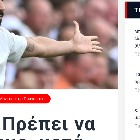
Τ
Μπ
ελ
(6
Πέ
Πα
πρ
Πέ
Μάντσεστερ Γιουνάιτεντ
Χ.
«Πρέπει να
ιδ
Πα