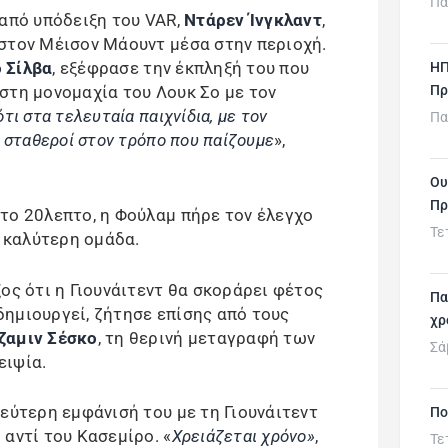
Πα
 από υπόδειξη του VAR,
Ντάρεν Ίνγκλαντ
,
στον Μέισον Μάουντ μέσα στην περιοχή.
 Σίλβα
, εξέφρασε την έκπληξή του που
ΗΠ
στη μονομαχία του Λουκ Σο με τον
Πρ
τι στα τελευταία παιχνίδια, με τον
Πα
 σταθεροί στον τρόπο που παίζουμε
»,
Ου
Πρ
το 20λεπτο, η Φούλαμ πήρε τον έλεγχο
Τε
η καλύτερη ομάδα.
ος ότι η Γιουνάιτεντ θα σκοράρει φέτος
Πα
ημιουργεί, ζήτησε επίσης από τους
χρ
ζαμιν Σέσκο
, τη θερινή μεταγραφή των
Σά
ειψία.
εύτερη εμφάνισή του με τη Γιουνάιτεντ
Πο
αντί του Κασεμίρο. «
Χρειάζεται χρόνο»
,
Τε