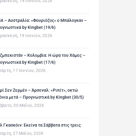
ρασκευή, 19 Ιουνίου, 2026
Α – Αυστραλία: «Φουριόζος» ο Μπάλογκαν –
ογνωστικά by Kingbet (19/6)
ρασκευή, 19 Ιουνίου, 2026
ζμπεκιστάν – Κολομβία: Η ώρα του Χάμες –
ογνωστικά by Kingbet (17/6)
τάρτη, 17 Ιουνίου, 2026
ρί Σεν Ζερμέν – Άρσεναλ: «Ριπίτ», οκτώ
όνια μετά – Προγνωστικά by Kingbet (30/5)
ββατο, 30 Μαΐου, 2026
λ Γκασκόιν: Εκείνα τα Σάββατα στις τρεις
τάρτη, 27 Μαΐου, 2026