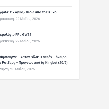
ygate: Ο «Άγιος» πίσω από το Πεύκο
ρασκευή, 22 Μαΐου, 2026
ερολόγιο FPL GW38
ρασκευή, 22 Μαΐου, 2026
άιμπουργκ – Άστον Βίλα: Η σεζόν – όνειρο
υ Ρότζερς – Προγνωστικά by Kingbet (20/5)
τάρτη, 20 Μαΐου, 2026