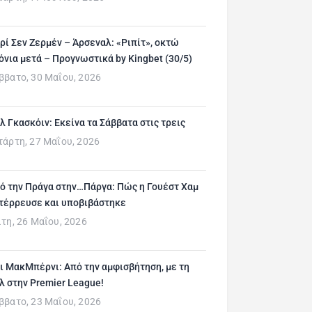
ρί Σεν Ζερμέν – Άρσεναλ: «Ριπίτ», οκτώ
όνια μετά – Προγνωστικά by Kingbet (30/5)
ββατο, 30 Μαΐου, 2026
λ Γκασκόιν: Εκείνα τα Σάββατα στις τρεις
τάρτη, 27 Μαΐου, 2026
ό την Πράγα στην…Πάργα: Πώς η Γουέστ Χαμ
τέρρευσε και υποβιβάστηκε
ίτη, 26 Μαΐου, 2026
ι ΜακΜπέρνι: Aπό την αμφισβήτηση, με τη
λ στην Premier League!
ββατο, 23 Μαΐου, 2026