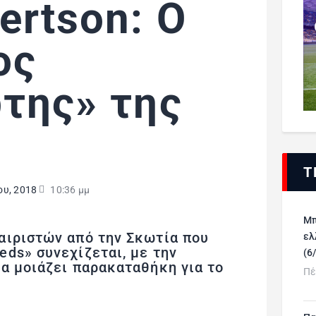
ertson: Ο
ος
της» της
Τ
ου, 2018
10:36 μμ
Μπ
αιριστών από την Σκωτία που
ελ
ds» συνεχίζεται, με την
(6
α μοιάζει παρακαταθήκη για το
Πέ