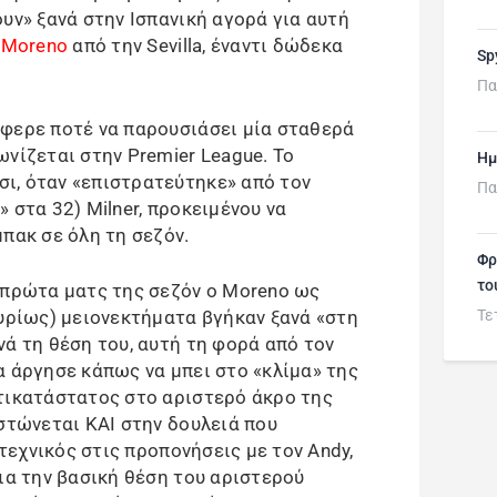
υν» ξανά στην Ισπανική αγορά για αυτή
 Moreno
από την Sevilla, έναντι δώδεκα
Sp
Πα
φερε ποτέ να παρουσιάσει μία σταθερά
νίζεται στην Premier League. Το
Ημ
ι, όταν «επιστρατεύτηκε» από τον
Πα
 στα 32) Milner, προκειμένου να
πακ σε όλη τη σεζόν.
Φρ
το
 πρώτα ματς της σεζόν ο Moreno ως
Τε
κυρίως) μειονεκτήματα βγήκαν ξανά «στη
ά τη θέση του, αυτή τη φορά από τον
α άργησε κάπως να μπει στο «κλίμα» της
τικατάστατος στο αριστερό άκρο της
στώνεται ΚΑΙ στην δουλειά που
 τεχνικός στις προπονήσεις με τον Andy,
ια την βασική θέση του αριστερού