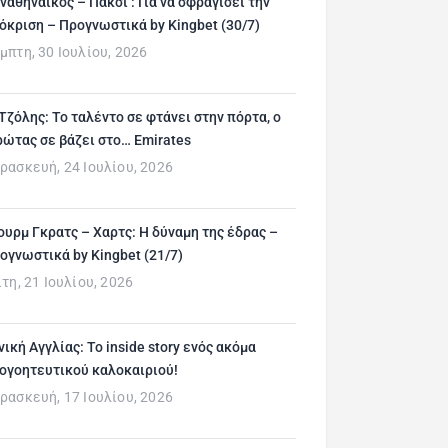
ναθηναϊκός – Πάκσι : Για να σφραγίσει την
όκριση – Προγνωστικά by Kingbet (30/7)
μπτη, 30 Ιουλίου, 2026
 Τζόλης: Το ταλέντο σε φτάνει στην πόρτα, ο
ρώτας σε βάζει στο… Emirates
ρασκευή, 24 Ιουλίου, 2026
ουρμ Γκρατς – Χαρτς: Η δύναμη της έδρας –
ογνωστικά by Kingbet (21/7)
ίτη, 21 Ιουλίου, 2026
νική Αγγλίας: Το inside story ενός ακόμα
ογοητευτικού καλοκαιριού!
ρασκευή, 17 Ιουλίου, 2026