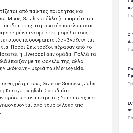
Πα
πρ
τίζεται από παίκτες ποιότητας και
Πέ
o, Mane, Salah και άλλοι), απαραίτητοι
τα «πόδια τους στη φωτιά» που λέμε και
 προκειμένου να φτάσει η ομάδα τους
Χ.
ς τέτοιους ποδοσφαιριστές «βγάζει» και
ιδ
τία. Πόσοι Σκωτσέζοι πέρασαν από το
Πα
ίσταται η Liverpool σαν ομάδα; Πολλά τα
λά έπαιξαν με τη φανέλα της, αλλά
ην «κόκκινη» μεριά του Merseyside.
Στ
Πρ
 Hansen, μέχρι τους Graeme Souness, John
Τρ
g Kenny» Dalglish. Σπουδαίοι
όν πρόσφεραν αμέτρητες διακρίσεις και
Εθ
μνημονεύονται από τους φίλους της
απ
.
Πα