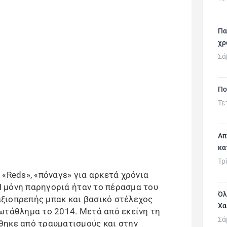
Πα
χρ
Σά
Πο
Τε
Απ
κα
Τρ
«Reds», «πόναγε» για αρκετά χρόνια
 Η μόνη παρηγοριά ήταν το πέρασμα του
Όλ
 αξιοπρεπής μπακ και βασικό στέλεχος
Χα
ωτάθλημα το 2014. Μετά από εκείνη τη
Σά
θηκε από τραυματισμούς και στην