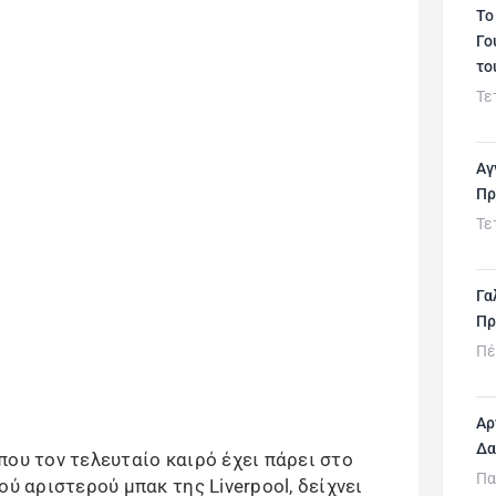
Το
Γο
το
Τε
Αγ
Πρ
Τε
Γα
Πρ
Πέ
Αρ
Δα
ου τον τελευταίο καιρό έχει πάρει στο
Πα
ού αριστερού μπακ της Liverpool, δείχνει