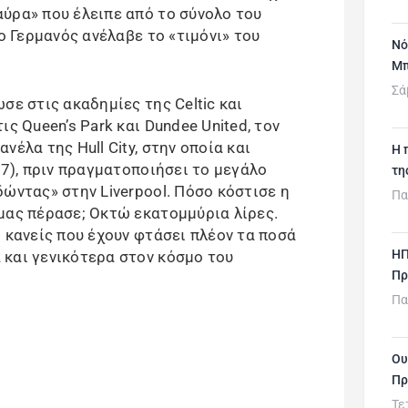
ύρα» που έλειπε από το σύνολο του
 ο Γερμανός ανέλαβε το «τιμόνι» του
Νό
Μπ
Σά
ωσε στις ακαδημίες της Celtic και
ς Queen’s Park και Dundee United, τον
έλα της Hull City, στην οποία και
H 
17), πριν πραγματοποιήσει το μεγάλο
τη
ώντας» στην Liverpool. Πόσο κόστισε η
Πα
μας πέρασε; Οκτώ εκατομμύρια λίρες.
 κανείς που έχουν φτάσει πλέον τα ποσά
ΗΠ
και γενικότερα στον κόσμο του
Πρ
Πα
Ου
Πρ
Τε