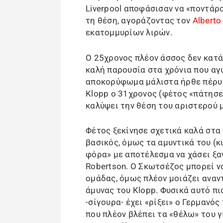
Liverpool αποφάσισαν να «ποντάρο
τη θέση, αγοράζοντας τον
Alberto
εκατομμυρίων λιρών.
Ο 25χρονος πλέον άσσος δεν κατά
καλή παρουσία στα χρόνια που αγω
αποκορύφωμα μάλιστα ήρθε πέρυσ
Klopp ο 31χρονος (φέτος «πάτησε»
καλύψει την θέση του αριστερού μ
Φέτος ξεκίνησε σχετικά καλά στα
βασικός, όμως τα αμυντικά του (
φόρα» με αποτέλεσμα να χάσει ξαν
Robertson. Ο Σκωτσέζος μπορεί ν
ομάδας, όμως πλέον μοιάζει αναν
άμυνας του Klopp. Φυσικά αυτό πι
-σίγουρα- έχει «ρίξει» ο Γερμανός
που πλέον βλέπει τα «θέλω» του γ