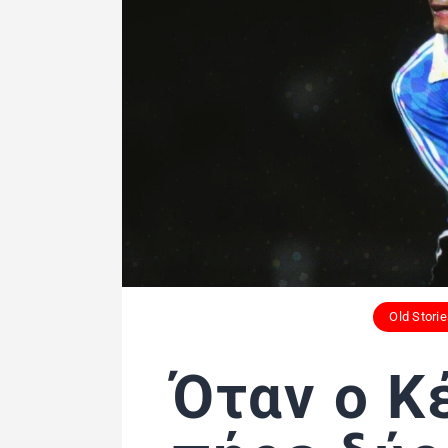
Old Stori
Όταν ο Κ