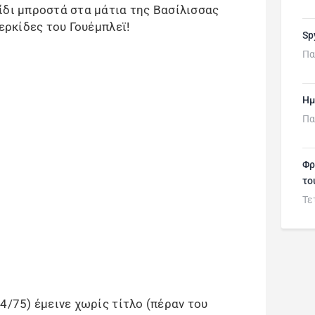
ίδι μπροστά στα μάτια της Βασίλισσας
κερκίδες του Γουέμπλεϊ!
Sp
Πα
Ημ
Πα
Φρ
το
Τε
4/75) έμεινε χωρίς τίτλο (πέραν του