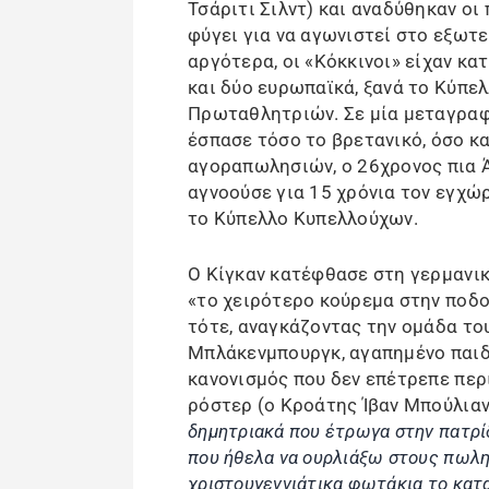
Τσάριτι Σιλντ) και αναδύθηκαν οι
φύγει για να αγωνιστεί στο εξωτε
αργότερα, οι «Κόκκινοι» είχαν κ
και δύο ευρωπαϊκά, ξανά το Κύπε
Πρωταθλητριών. Σε μία μεταγραφή
έσπασε τόσο το βρετανικό, όσο κ
αγοραπωλησιών, ο 26χρονος πια 
αγνοούσε για 15 χρόνια τον εγχώρ
το Κύπελλο Κυπελλούχων.
Ο Κίγκαν κατέφθασε στη γερμανικ
«το χειρότερο κούρεμα στην ποδ
τότε, αναγκάζοντας την ομάδα το
Μπλάκενμπουργκ, αγαπημένο παιδι
κανονισμός που δεν επέτρεπε περ
ρόστερ (ο Κροάτης Ίβαν Μπούλιαν
δημητριακά που έτρωγα στην πατρίδ
που ήθελα να ουρλιάξω στους πωλ
χριστουγεννιάτικα φωτάκια το κατ