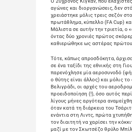
Ο 20χρονος Κίγκαν, που ελάχιστε
αγώνες και διοργανώσεις, δεν στ
χρειάστηκε μόλις τρεις σεζόν στο
πρωτάθλημα, κύπελλο (FA Cup) κα
Μάλιστα σε αυτήν την τριετία, ο 
όντας δύο χρονιές πρώτος σκόρε
καθιερώθηκε ως αστέρας πρώτου 
Τότε, κάπως απροσδόκητα, άρχισα
σε ένα ταξίδι της εθνικής στη Γι
παρενόχλησε μία αεροσυνοδό (φήμ
ο θύτης είναι άλλος) και μόλις 
Βελιγράδι, οι αρχές του αεροδρο
προειδοποίηση (!), όσο αυτός περ
λίγους μήνες αργότερα αναμείχθη
όταν κατά τη διάρκεια του Τσάριτι
ενάντια στη Λιντς, πρώτα χτυπήθη
τον διαιτητή να χαρίσει την κόκκι
μαζί με τον Σκωτσέζο θρύλο Μπίλ