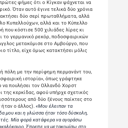
 πρώτες φήμες ότι ο Κίγκαν ψάχνεται να
ρικό. Όταν αυτό έγινε τελικά δύο χρόνια
ατακτήσει δύο σερί πρωταθλήματα, αλλά
λλο Κυπελλούχων, αλλά και το Κύπελλο
 που κόστισε 500 χιλιάδες λίρες κι
αι το γερμανικό ρεκόρ, ποδοσφαιρικών
Άγγλος μετακόμισε στο Αμβούργο, που
ιο τίτλο, είχε όμως κατακτήσει μόλις
ή πόλη με την περίφημη περμανάντ του,
οσφαιρική ιστορία», όπως γράφτηκε
υ να πουλήσει τον Ολλανδό Χορστ
 της κερκίδας, αφού υπήρχε σχετικός
ισσότερους από δύο ξένους παίκτες στο
 ήταν ο άλλος).
«Μου έλειπαν τα
α μου και η γλώσσα ήταν τόσο δύσκολη,
ητές. Μία φορά κατάφερα να αγοράσω
ακαλόκαιρο. Έπρεπε να μετακομίσω στο