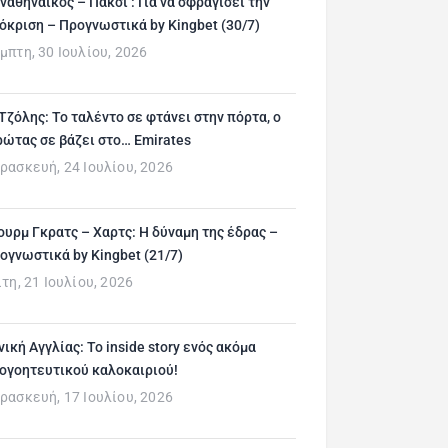
ναθηναϊκός – Πάκσι : Για να σφραγίσει την
όκριση – Προγνωστικά by Kingbet (30/7)
μπτη, 30 Ιουλίου, 2026
 Τζόλης: Το ταλέντο σε φτάνει στην πόρτα, ο
ρώτας σε βάζει στο… Emirates
ρασκευή, 24 Ιουλίου, 2026
ουρμ Γκρατς – Χαρτς: Η δύναμη της έδρας –
ογνωστικά by Kingbet (21/7)
ίτη, 21 Ιουλίου, 2026
νική Αγγλίας: Το inside story ενός ακόμα
ογοητευτικού καλοκαιριού!
ρασκευή, 17 Ιουλίου, 2026