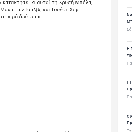
ν κατακτήσει κι αυτοί τη Χρυσή Μπάλα,
ι Μουρ των Γουλβς και Γουέστ Χαμ
Νό
ια φορά δεύτεροι.
Μπ
Σά
H 
τη
Πα
ΗΠ
Πρ
Πα
Ου
Πρ
Τε