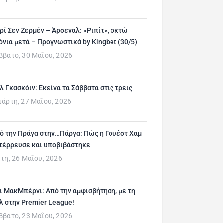
ρί Σεν Ζερμέν – Άρσεναλ: «Ριπίτ», οκτώ
όνια μετά – Προγνωστικά by Kingbet (30/5)
ββατο, 30 Μαΐου, 2026
λ Γκασκόιν: Εκείνα τα Σάββατα στις τρεις
τάρτη, 27 Μαΐου, 2026
ό την Πράγα στην…Πάργα: Πώς η Γουέστ Χαμ
τέρρευσε και υποβιβάστηκε
ίτη, 26 Μαΐου, 2026
ι ΜακΜπέρνι: Aπό την αμφισβήτηση, με τη
λ στην Premier League!
ββατο, 23 Μαΐου, 2026