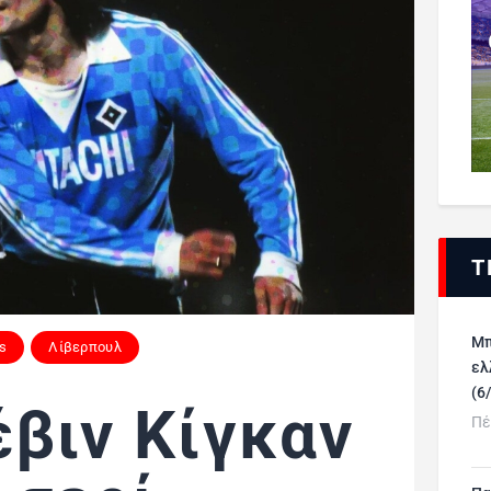
Τ
Μπ
es
Λίβερπουλ
ελ
(6
έβιν Κίγκαν
Πέ