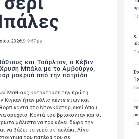
 σερί
Πα
πρ
Μπάλες
Πέ
Χ.
ρίου, 2026
9:57 μμ
ιδ
Πα
άθιους και Τσάρλτον, ο Κέβιν
 Χρυσή Μπάλα με το Αμβούργο,
Στ
ταρ μακρυά από την πατρίδα
Πρ
Τρ
νλεϊ Μάθιους κατακτούσε την πρώτη
ν Κίγκαν ήταν μόλις πέντε ετών και
μθορπ κοντά στο Ντονκάστερ, εκεί όπου
Εθ
να ορυχείο. Κοντά του βρίσκονταν και οι
απ
 πρώτο μάλιστα να του κάνει δώρο την
Πα
 να βάζει το νερό στ’ αυλάκι. Λίγο
στοίχημα του πατέρα του σε