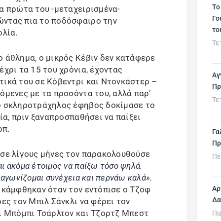
Το
τα πρώτα του -μεταχειρισμένα-
Γο
ώντας πια το ποδόσφαιρο την
το
ολία.
Τε
ο άθλημα, ο μικρός Κέβιν δεν κατάφερε
έχρι τα 15 του χρόνια, έχοντας
Αγ
τικά του σε Κόβεντρι και Ντονκάστερ –
Πρ
όμενες με τα προσόντα του, αλλά παρ’
Τε
 ο σκληροτράχηλος έφηβος δοκίμασε το
χία, πριν ξαναπροσπαθήσει να παίξει
ρπ.
Γα
Πρ
 σε λίγους μήνες τον παρακολουθούσε
Πέ
αι ακόμα έτοιμος να παίξω τόσο ψηλά.
 αγωνίζομαι συνέχεια και περνάω καλά».
ν κάμφθηκαν όταν τον εντόπισε ο Τζοφ
Αρ
Δα
ρες τον Μπιλ Σάνκλι να φέρει τον
οι Μπόμπι Τσάρλτον και Τζορτζ Μπεστ
Πα