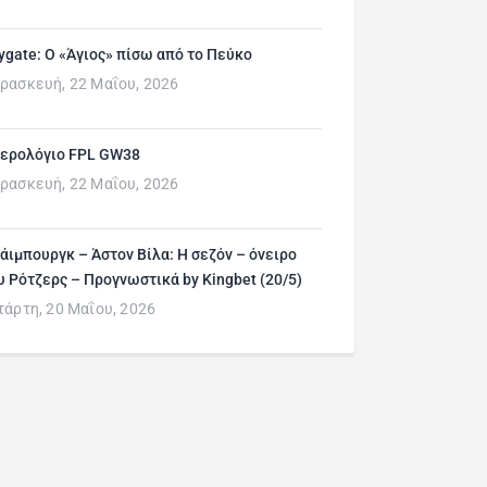
ygate: Ο «Άγιος» πίσω από το Πεύκο
ρασκευή, 22 Μαΐου, 2026
ερολόγιο FPL GW38
ρασκευή, 22 Μαΐου, 2026
άιμπουργκ – Άστον Βίλα: Η σεζόν – όνειρο
υ Ρότζερς – Προγνωστικά by Kingbet (20/5)
τάρτη, 20 Μαΐου, 2026