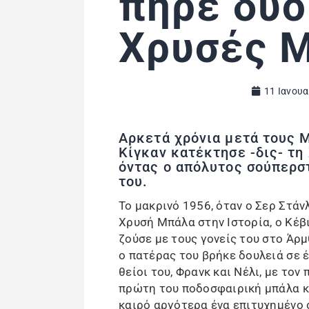
πήρε δύο
Χρυσές 
11 Ιανουα
Αρκετά χρόνια μετά τους Μ
Κίγκαν κατέκτησε -δις- τη
όντας ο απόλυτος σούπερσ
του.
Το μακρινό 1956, όταν ο Σερ Στά
Χρυσή Μπάλα στην Ιστορία, ο Κέβι
ζούσε με τους γονείς του στο Άρ
ο πατέρας του βρήκε δουλειά σε έ
θείοι του, Φρανκ και Νέλι, με τον
πρώτη του ποδοσφαιρική μπάλα και
καιρό αργότερα ένα επιτυχημένο 