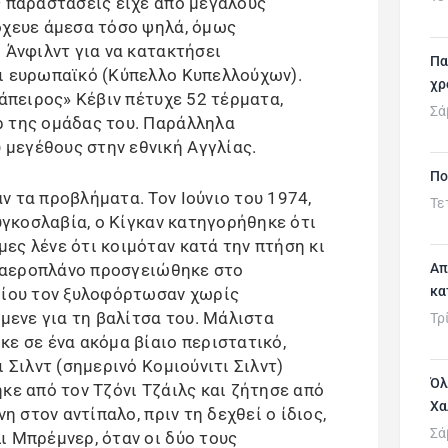
ς παραστάσεις είχε από μεγάλους
όχευε άμεσα τόσο ψηλά, όμως
 Άνφιλντ για να κατακτήσει
Πα
ι ευρωπαϊκό (Κύπελλο Κυπελλούχων).
χρ
«άπειρος» Κέβιν πέτυχε 52 τέρματα,
Σά
ρ της ομάδας του. Παράλληλα
μεγέθους στην εθνική Αγγλίας.
Πο
ν τα προβλήματα. Τον Ιούνιο του 1974,
Τε
ουγκοσλαβία, ο Κίγκαν κατηγορήθηκε ότι
ες λένε ότι κοιμόταν κατά την πτήση κι
το αεροπλάνο προσγειώθηκε στο
Απ
κα
μίου τον ξυλοφόρτωσαν χωρίς
ίμενε για τη βαλίτσα του. Μάλιστα
Τρ
κε σε ένα ακόμα βίαιο περιστατικό,
 Σιλντ (σημερινό Κομιούνιτι Σιλντ)
Όλ
κε από τον Τζόνι Τζάιλς και ζήτησε από
Χα
νη στον αντίπαλο, πριν τη δεχθεί ο ίδιος,
Σά
ι Μπρέμνερ, όταν οι δύο τους