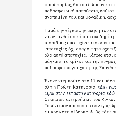
ιπποδρομίες, θα του δώσουν και 
ποδοσφαιρικά παπούτσια, καθιστ
αγαπημένη του, και μοναδική, ασχ
Παρά την «έγκαιρη» μύηση του στ
να ενταχθεί σε κάποια ακαδημία μ
ισάριθμες αποτυχίες στα δοκιμασ
αποτυχίες όχι απαραίτητα σχετιζ
όλα αυτά αποτυχίες. Κάπως έτσι
ράγκμπι, το κρίκετ και την πυγμα
ποδόσφαιρο για χάρη της Σκάνθο
Έκανε ντεμπούτο στα 17 και μέσα
όλη η Πρώτη Κατηγορία.
«Δεν είμ
Είμαι στην Τέταρτη Κατηγορία, εδώ
Οι όποιες αντιρρήσεις του Κίγκα
Τουέντιμαν και έπεισε σε λίγες ώ
«μικρό» στη Λίβερπουλ. Ως τότε 