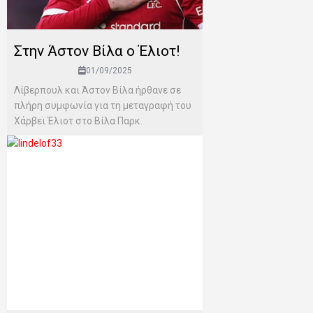
Στην Άστον Βίλα ο Έλιοτ!
01/09/2025
Λίβερπουλ και Άστον Βίλα ήρθανε σε
πλήρη συμφωνία για τη μεταγραφή του
Χάρβεϊ Έλιοτ στο Βίλα Παρκ.