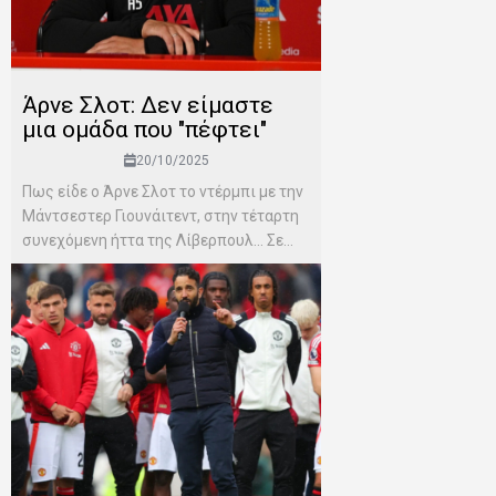
Άρνε Σλοτ: Δεν είμαστε
μια ομάδα που "πέφτει"
20/10/2025
Πως είδε ο Άρνε Σλοτ το ντέρμπι με την
Μάντσεστερ Γιουνάιτεντ, στην τέταρτη
συνεχόμενη ήττα της Λίβερπουλ… Σε...