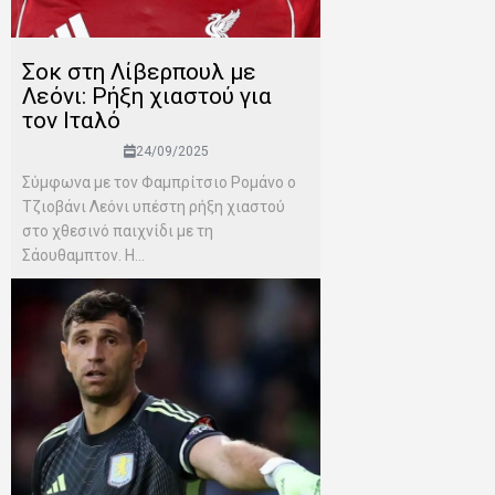
Σοκ στη Λίβερπουλ με
Λεόνι: Ρήξη χιαστού για
τον Ιταλό
24/09/2025
Σύμφωνα με τον Φαμπρίτσιο Ρομάνο ο
Τζιοβάνι Λεόνι υπέστη ρήξη χιαστού
στο χθεσινό παιχνίδι με τη
Σάουθαμπτον. Η...