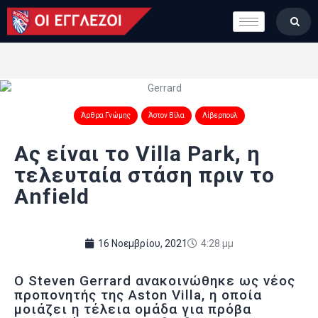
LONDON CALLING
ΚΑΤΗΓΟΡΙΕΣ
ΣΤΗΛΕΣ
ΒΑΘΜΟΛΟΓΙΕΣ
ΟΜΑΔΕΣ
Άρθρα Γνώμης
Άστον Βίλα
Λίβερπουλ
ΠΟΙΟΙ ΕΙΜΑΣΤΕ
Ας είναι το Villa Park, η
τελευταία στάση πριν το
Anfield
16 Νοεμβρίου, 2021
4:28 μμ
O Steven Gerrard ανακοινώθηκε ως νέος
προπονητής της Aston Villa, η οποία
μοιάζει η τέλεια ομάδα για πρόβα