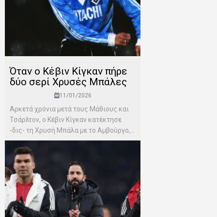
Όταν ο Κέβιν Κίγκαν πήρε
δύο σερί Χρυσές Μπάλες
11/01/2026
Αρκετά χρόνια μετά τους Μάθιους και
Τσάρλτον, ο Κέβιν Κίγκαν κατέκτησε
-δις- τη Χρυσή Μπάλα με το Αμβούργο,...