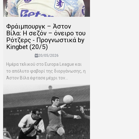
Φράιμπουργκ – Άστον
Βίλα: Η σεζόν – όνειρο του
Ρότζερς - Προγνωστικά by
Kingbet (20/5)
20/05/2026
Ημέρα τελικού στο Europa League και
το απόλυτο φαβορί της διοργάνωσης, η
Άστον Βίλα έφτασε μέχρι τον...