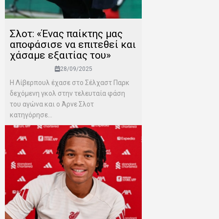
Σλοτ: «Ένας παίκτης μας
αποφάσισε να επιτεθεί και
χάσαμε εξαιτίας του»
28/09/2025
Η Λίβερπουλ έχασε στο Σέλχαστ Παρκ
δεχόμενη γκολ στην τελευταία φάση
του αγώνα και ο Άρνε Σλοτ
κατηγόρησε...