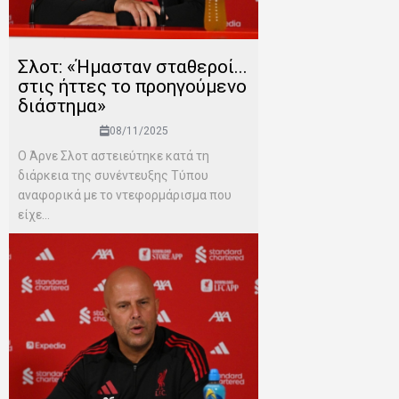
Σλοτ: «Ήμασταν σταθεροί...
στις ήττες το προηγούμενο
διάστημα»
08/11/2025
Ο Άρνε Σλοτ αστειεύτηκε κατά τη
διάρκεια της συνέντευξης Τύπου
αναφορικά με το ντεφορμάρισμα που
είχε...