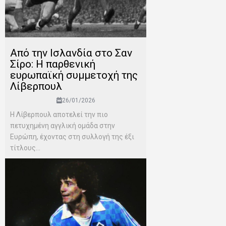
Από την Ισλανδία στο Σαν
Σίρο: Η παρθενική
ευρωπαϊκή συμμετοχή της
Λίβερπουλ
26/01/2026
Η Λίβερπουλ αποτελεί την πιο
πετυχημένη αγγλική ομάδα στην
Ευρώπη, έχοντας στη συλλογή της έξι
τίτλους...