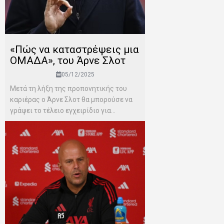
«Πώς να καταστρέψεις μια
ΟΜΑΔΑ», του Άρνε Σλοτ
05/12/2025
Μετά τη λήξη της προπονητικής του
καριέρας ο Άρνε Σλοτ θα μπορούσε να
γράψει το τέλειο εγχειρίδιο για...