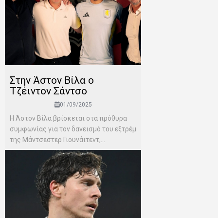
Στην Άστον Βίλα ο
Τζέιντον Σάντσο
01/09/2025
Η Άστον Βίλα βρίσκεται στα πρόθυρα
συμφωνίας για τον δανεισμό του εξτρέμ
της Μάντσεστερ Γιουνάιτεντ,...