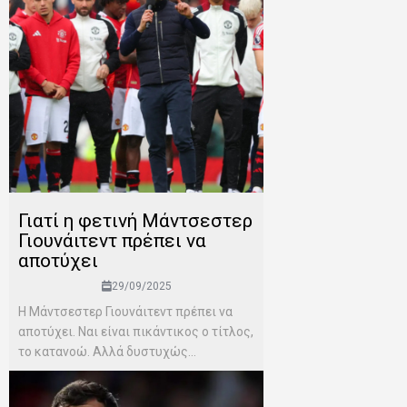
Γιατί η φετινή Μάντσεστερ
Γιουνάιτεντ πρέπει να
αποτύχει
29/09/2025
Η Μάντσεστερ Γιουνάιτεντ πρέπει να
αποτύχει. Ναι είναι πικάντικος ο τίτλος,
το κατανοώ. Αλλά δυστυχώς...