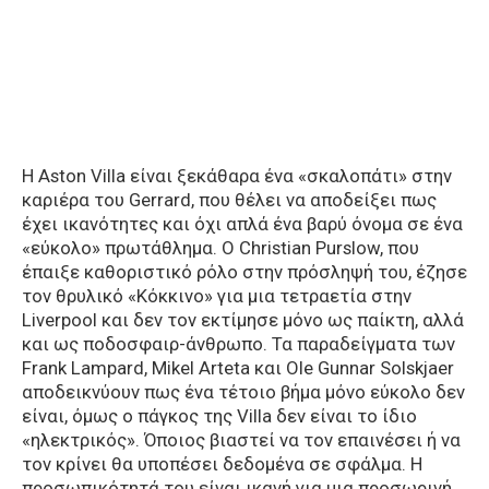
Η Aston Villa είναι ξεκάθαρα ένα «σκαλοπάτι» στην
καριέρα του Gerrard, που θέλει να αποδείξει πως
έχει ικανότητες και όχι απλά ένα βαρύ όνομα σε ένα
«εύκολο» πρωτάθλημα. O Christian Purslow, που
έπαιξε καθοριστικό ρόλο στην πρόσληψή του, έζησε
τον θρυλικό «Κόκκινο» για μια τετραετία στην
Liverpool και δεν τον εκτίμησε μόνο ως παίκτη, αλλά
και ως ποδοσφαιρ-άνθρωπο. Τα παραδείγματα των
Frank Lampard, Mikel Arteta και Ole Gunnar Solskjaer
αποδεικνύουν πως ένα τέτοιο βήμα μόνο εύκολο δεν
είναι, όμως ο πάγκος της Villa δεν είναι το ίδιο
«ηλεκτρικός». Όποιος βιαστεί να τον επαινέσει ή να
τον κρίνει θα υποπέσει δεδομένα σε σφάλμα. Η
προσωπικότητά του είναι ικανή για μια προσωρινή