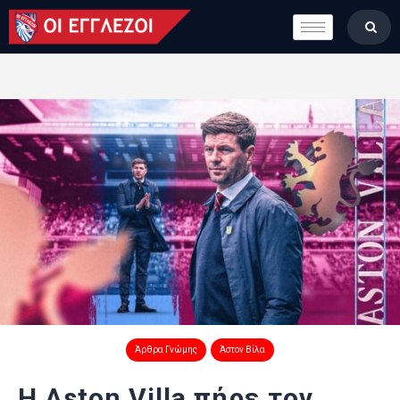
LONDON CALLING
ΚΑΤΗΓΟΡΙΕΣ
ΣΤΗΛΕΣ
ΒΑΘΜΟΛΟΓΙΕΣ
ΟΜΑΔΕΣ
ΠΟΙΟΙ ΕΙΜΑΣΤΕ
Άρθρα Γνώμης
Άστον Βίλα
Η Aston Villa πήρε τον