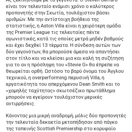
είναι τον τελευταίο ενάμισι χρόνο ο καλύτερος
προπονητής στην Σκωτία, τουλάχιστον βάσει
αριθμών. Με την αντίστοιχη βοήθεια της
στατιστικής, η Aston Villa είναι η χειρότερη ομάδα
της Premier League τις τελευταίες πέντε
αγωνιστικές, κατά τις οποίες μετρά μηδέν βαθμούς
και έχει δεχθεί 13 τέρματα. Η σύνδεση αυτών των
δύο γεγονότων, θα μπορούσε άμεσα να απαντήσει
στον τίτλο και να κλείσει μια και καλή τη συζήτηση
για το αν η πρόσληψη του «Stevie G» θα έπρεπε να
θεωρείται ορθή. Ωστόσο το βαρύ όνομα του Άγγλου
τεχνικού, η overperforming περυσινή Villa, η
εργατικότητα του απερχόμενου Dean Smith και το
«χαμηλής ταχύτητας» σκωτσέζικο πρωτάθλημα
μπορούν να εγείρουν τουλάχιστον μερικές
αντιρρήσεις.
Κάνοντας μια μικρή αναδρομή, μόλις δύο προπονητές
την τελευταία δεκαετία μεταπήδησαν από πάγκο
της ταπεινής Scottish Premiership στο κορυφαίο