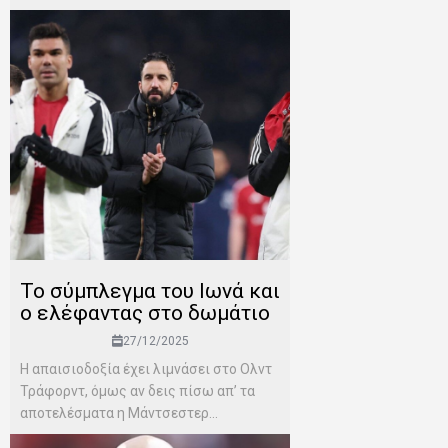
Το σύμπλεγμα του Ιωνά και
ο ελέφαντας στο δωμάτιο
27/12/2025
Η απαισιοδοξία έχει λιμνάσει στο Ολντ
Τράφορντ, όμως αν δεις πίσω απ’ τα
αποτελέσματα η Μάντσεστερ...