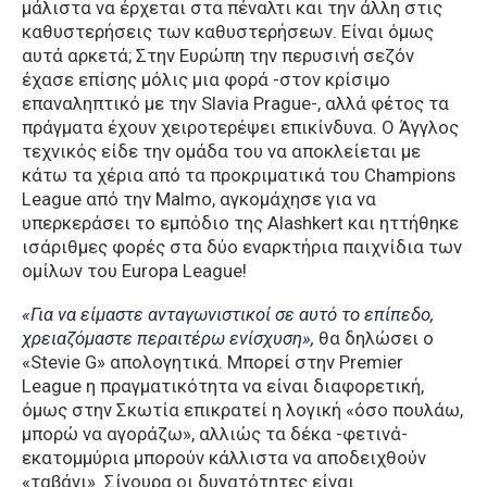
μάλιστα να έρχεται στα πέναλτι και την άλλη στις
καθυστερήσεις των καθυστερήσεων. Είναι όμως
αυτά αρκετά; Στην Ευρώπη την περυσινή σεζόν
έχασε επίσης μόλις μια φορά -στον κρίσιμο
επαναληπτικό με την Slavia Prague-, αλλά φέτος τα
πράγματα έχουν χειροτερέψει επικίνδυνα. Ο Άγγλος
τεχνικός είδε την ομάδα του να αποκλείεται με
κάτω τα χέρια από τα προκριματικά του Champions
League από την Malmo, αγκομάχησε για να
υπερκεράσει το εμπόδιο της Alashkert και ηττήθηκε
ισάριθμες φορές στα δύο εναρκτήρια παιχνίδια των
ομίλων του Europa League!
«Για να είμαστε ανταγωνιστικοί σε αυτό το επίπεδο,
χρειαζόμαστε περαιτέρω ενίσχυση»,
θα δηλώσει ο
«Stevie G» απολογητικά. Μπορεί στην Premier
League η πραγματικότητα να είναι διαφορετική,
όμως στην Σκωτία επικρατεί η λογική «όσο πουλάω,
μπορώ να αγοράζω», αλλιώς τα δέκα -φετινά-
εκατομμύρια μπορούν κάλλιστα να αποδειχθούν
«ταβάνι». Σίγουρα οι δυνατότητες είναι