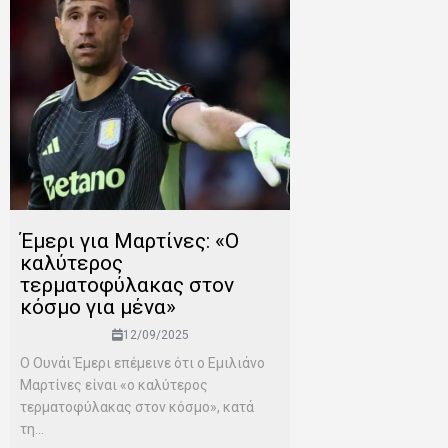
Έμερι για Μαρτίνες: «Ο
καλύτερος
τερματοφύλακας στον
κόσμο για μένα»
12/09/2025
Ο Ουνάι Έμερι επέμεινε ότι ο Εμιλιάνο
Μαρτίνες είναι «ο καλύτερος
τερματοφύλακας στον κόσμο», κατά
τη...