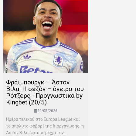
Φράιμπουργκ – Άστον
Βίλα: Η σεζόν – όνειρο του
Ρότζερς - Προγνωστικά by
Kingbet (20/5)
20/05/2026
Ημέρα τελικού στο Europa League και
το απόλυτο φαβορί της διοργάνωσης, η
Άστον Βίλα έφτασε μέχρι τον...