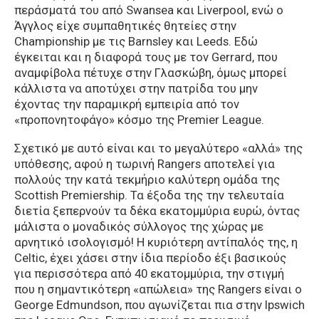
περάσματά του από Swansea και Liverpool, ενώ ο
Άγγλος είχε συμπαθητικές θητείες στην
Championship με τις Barnsley και Leeds. Εδώ
έγκειται και η διαφορά τους με τον Gerrard, που
αναμφίβολα πέτυχε στην Γλασκώβη, όμως μπορεί
κάλλιστα να αποτύχει στην πατρίδα του μην
έχοντας την παραμικρή εμπειρία από τον
«προπονητοφάγο» κόσμο της Premier League.
Σχετικό με αυτό είναι και το μεγαλύτερο «αλλά» της
υπόθεσης, αφού η τωρινή Rangers αποτελεί για
πολλούς την κατά τεκμήριο καλύτερη ομάδα της
Scottish Premiership. Τα έξοδα της την τελευταία
διετία ξεπερνούν τα δέκα εκατομμύρια ευρώ, όντας
μάλιστα ο μοναδικός σύλλογος της χώρας με
αρνητικό ισολογισμό! Η κυριότερη αντίπαλός της, η
Celtic, έχει χάσει στην ίδια περίοδο έξι βασικούς
για περισσότερα από 40 εκατομμύρια, την στιγμή
που η σημαντικότερη «απώλεια» της Rangers είναι ο
George Edmundson, που αγωνίζεται πια στην Ipswich