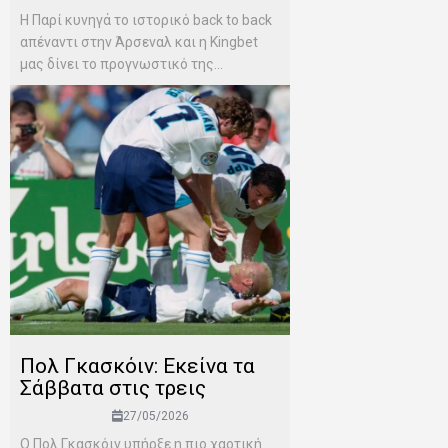
Η Παρί κυνηγά το ιστορικό back to back
απέναντι στην Άρσεναλ και η Kingbet
μας δίνει το προγνωστικό της...
Πολ Γκασκόιν: Εκείνα τα
Σάββατα στις τρεις
27/05/2026
Ο Πολ Γκασκόιν υπήρξε η πιο χαοτική