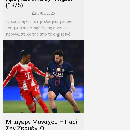
(13/5)
13/05/2026
Ημέρα play-off στην ελληνική Super
League και η Kingbet μας δίνει το
προγνωστικό της από το σημερινό...
Μπάγερν Μονάχου – Παρί
Σεν Ζερμέν: Ο