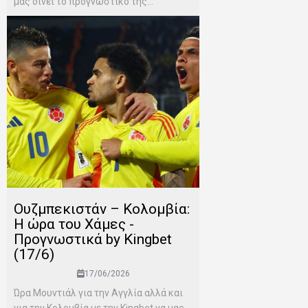
μας δίνει το προγνωστικό της...
Ουζμπεκιστάν – Κολομβία:
Η ώρα του Χάμες -
Προγνωστικά by Kingbet
(17/6)
17/06/2026
Ώρα Μουντιάλ για την Αγγλία αλλά και
για την Κολομβία με την Kingbet να μας