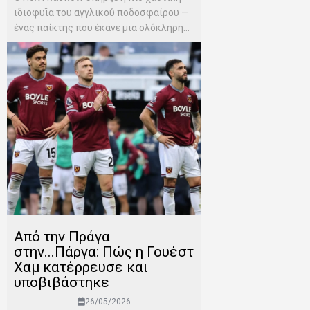
ιδιοφυΐα του αγγλικού ποδοσφαίρου —
ένας παίκτης που έκανε μια ολόκληρη...
Από την Πράγα
στην...Πάργα: Πώς η Γουέστ
Χαμ κατέρρευσε και
υποβιβάστηκε
26/05/2026