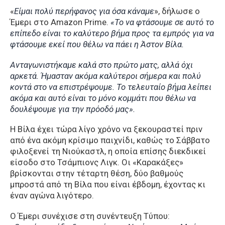
«
Είμαι πολύ περήφανος για όσα κάναμε
», δήλωσε ο
Έμερι στο Amazon Prime.
«Το να φτάσουμε σε αυτό το
επίπεδο είναι το καλύτερο βήμα προς τα εμπρός για να
φτάσουμε εκεί που θέλω να πάει η Άστον Βίλα.
Ανταγωνιστήκαμε καλά στο πρώτο ματς, αλλά όχι
αρκετά. Ήμασταν ακόμα καλύτεροι σήμερα και πολύ
κοντά στο να επιστρέψουμε. Το τελευταίο βήμα λείπει
ακόμα και αυτό είναι το μόνο κομμάτι που θέλω να
δουλέψουμε για την πρόοδό μας».
Η Βίλα έχει τώρα λίγο χρόνο να ξεκουραστεί πριν
από ένα ακόμη κρίσιμο παιχνίδι, καθώς το Σάββατο
φιλοξενεί τη Νιούκαστλ, η οποία επίσης διεκδικεί
είσοδο στο Τσάμπιονς Λιγκ. Οι «Καρακάξες»
βρίσκονται στην τέταρτη θέση, δύο βαθμούς
μπροστά από τη Βίλα που είναι έβδομη, έχοντας κι
έναν αγώνα λιγότερο.
Ο Έμερι συνέχισε στη συνέντευξη Τύπου: