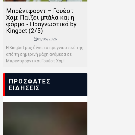
Μπρέντφορντ – Γουέστ
Χαμ: Παίζει μπάλα και η
φόρμα - Προγνωστικά by
Kingbet (2/5)
02/05/2026
Η Kingbet μας δίνει το προγνωστικό της
από τη σημερινή μάχη ανάμεσα σε
Μπρέντφορντ και Γουέστ Χαμ!
ΠΡΟΣΦΑΤΕΣ
ΕΙΔΗΣΕΙΣ