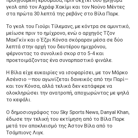
προηγούμενη εβδομάδα, πριν δεχτεί δύο γρήγορα
γκολ από τον Αχράφ Χακίμι και τον Νούνο Μέντες
στα πρώτα 30 λεπτά της ρεβάνς στο Βίλα Παρκ.
Το γκολ του Γιούρι Τίλεμανς, με κόντρα σε αμυντικό,
μείωσε πριν το ημίχρονο, ενώ ο αρχηγός Τζον
ΜακΓκίν και ο Έζρι Κόνσα σκόραραν μέσα σε δύο
λεπτά στην αρχή του δευτέρου ημιχρόνου,
φέρνοντας το συνολικό σκορ στο 5-4 και
προετοιμάζοντας ένα συναρπαστικό φινάλε.
Η Βίλα είχε ευκαιρίες να ισοφαρίσει, με τον Μάρκο
Ασένσιο —που αγωνίζεται δανεικός από την Παρί—
και τον Κόνσα, αλλά τελικά δεν κατάφερε να
ολοκληρώσει την ανατροπή, αποχωρώντας με ψηλά
το κεφάλι.
Ο δημοσιογράφος του Sky Sports News, Danyal Khan,
έδωσε την τελική του εκτίμηση από το Βίλα Παρκ
μετά τον αποκλεισμό της Άστον Βίλα από το
Τσάμπιονς Λιγκ.