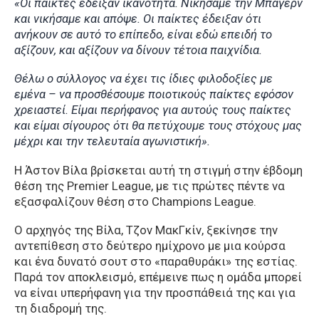
«Οι παίκτες έδειξαν ικανότητα. Νικήσαμε την Μπάγερν
και νικήσαμε και απόψε. Οι παίκτες έδειξαν ότι
ανήκουν σε αυτό το επίπεδο, είναι εδώ επειδή το
αξίζουν, και αξίζουν να δίνουν τέτοια παιχνίδια.
Θέλω ο σύλλογος να έχει τις ίδιες φιλοδοξίες με
εμένα – να προσθέσουμε ποιοτικούς παίκτες εφόσον
χρειαστεί. Είμαι περήφανος για αυτούς τους παίκτες
και είμαι σίγουρος ότι θα πετύχουμε τους στόχους μας
μέχρι και την τελευταία αγωνιστική».
Η Άστον Βίλα βρίσκεται αυτή τη στιγμή στην έβδομη
θέση της Premier League, με τις πρώτες πέντε να
εξασφαλίζουν θέση στο Champions League.
Ο αρχηγός της Βίλα, Τζον ΜακΓκίν, ξεκίνησε την
αντεπίθεση στο δεύτερο ημίχρονο με μια κούρσα
και ένα δυνατό σουτ στο «παραθυράκι» της εστίας.
Παρά τον αποκλεισμό, επέμεινε πως η ομάδα μπορεί
να είναι υπερήφανη για την προσπάθειά της και για
τη διαδρομή της.