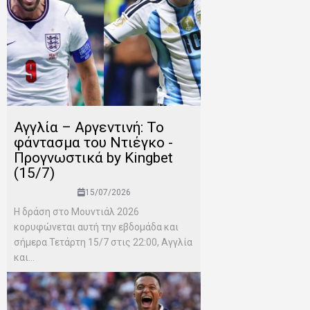
Αγγλία – Αργεντινή: Το
φάντασμα του Ντιέγκο -
Προγνωστικά by Kingbet
(15/7)
15/07/2026
Η δράση στο Μουντιάλ 2026
κορυφώνεται αυτή την εβδομάδα και
σήμερα Τετάρτη 15/7 στις 22:00, Αγγλία
και...