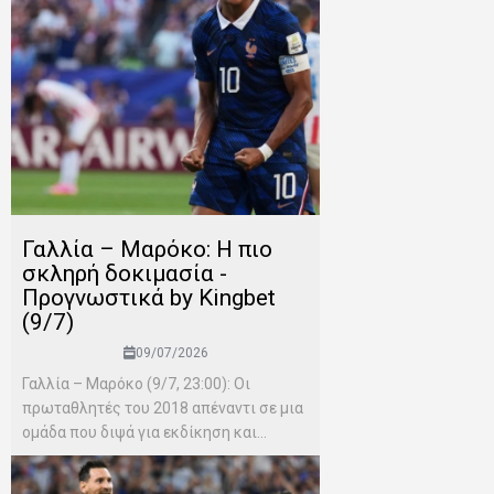
Γαλλία – Μαρόκο: Η πιο
σκληρή δοκιμασία -
Προγνωστικά by Kingbet
(9/7)
09/07/2026
Γαλλία – Μαρόκο (9/7, 23:00): Οι
πρωταθλητές του 2018 απέναντι σε μια
ομάδα που διψά για εκδίκηση και...