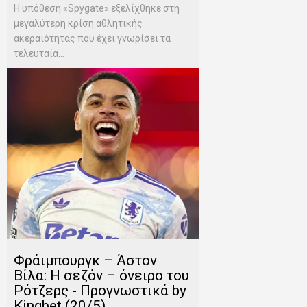
Η υπόθεση «Spygate» εξελίχθηκε στη
μεγαλύτερη κρίση αθλητικής
ακεραιότητας που έχει γνωρίσει τα
τελευταία...
Φράιμπουργκ – Άστον
Βίλα: Η σεζόν – όνειρο του
Ρότζερς - Προγνωστικά by
Kingbet (20/5)