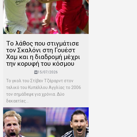
Το λάθος που στιγμάτισε
τον Σκαλόνι στη Γουέστ
Χαμ και η διαδρομή μέχρι
την κορυφή του κόσμου
15/07/2026
Το γκολ του Στίβεν Τζέραρντ στον
τελικό του Κυπέλλου Αγγλίας το 2006
τον σημάδεψε για χρόνια. Δύο
δεκαετίες...