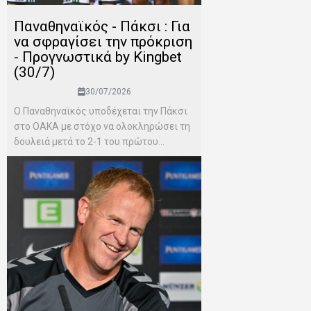
Παναθηναϊκός - Πάκσι : Για
να σφραγίσει την πρόκριση
- Προγνωστικά by Kingbet
(30/7)
30/07/2026
Ο Παναθηναϊκός υποδέχεται την Πάκσι
στο ΟΑΚΑ με στόχο να ολοκληρώσει τη
δουλειά μετά το 2-1 του πρώτου...