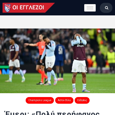
LONDON CALLING
ΚΑΤΗΓΟΡΙΕΣ
ΣΤΗΛΕΣ
ΒΑΘΜΟΛΟΓΙΕΣ
ΟΜΑΔΕΣ
ΠΟΙΟΙ ΕΙΜΑΣΤΕ
Champions League
Άστον Βίλα
Ειδήσεις
Έμερι: «Πολύ περήφανος