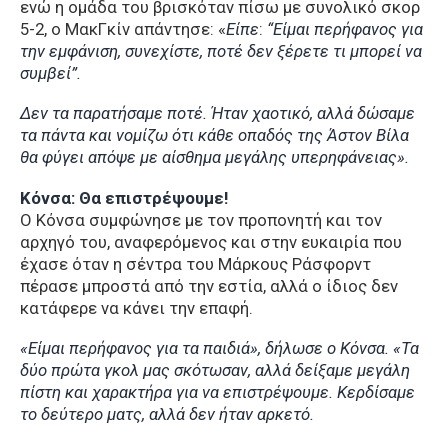
ενώ η ομάδα του βρισκόταν πίσω με συνολικό σκορ
5-2, ο ΜακΓκίν απάντησε: «
Είπε
:
“Είμαι περήφανος για
την εμφάνιση, συνεχίστε, ποτέ δεν ξέρετε τι μπορεί να
συμβεί”.
Δεν τα παρατήσαμε ποτέ. Ήταν χαοτικό, αλλά δώσαμε
τα πάντα και νομίζω ότι κάθε οπαδός της Άστον Βίλα
θα φύγει απόψε με αίσθημα μεγάλης υπερηφάνειας».
Κόνσα: Θα επιστρέψουμε!
Ο Κόνσα συμφώνησε με τον προπονητή και τον
αρχηγό του, αναφερόμενος και στην ευκαιρία που
έχασε όταν η σέντρα του Μάρκους Ράσφορντ
πέρασε μπροστά από την εστία, αλλά ο ίδιος δεν
κατάφερε να κάνει την επαφή.
«Είμαι περήφανος για τα παιδιά», δήλωσε ο Κόνσα. «Τα
δύο πρώτα γκολ μας σκότωσαν, αλλά δείξαμε μεγάλη
πίστη και χαρακτήρα για να επιστρέψουμε. Κερδίσαμε
το δεύτερο ματς, αλλά δεν ήταν αρκετό.