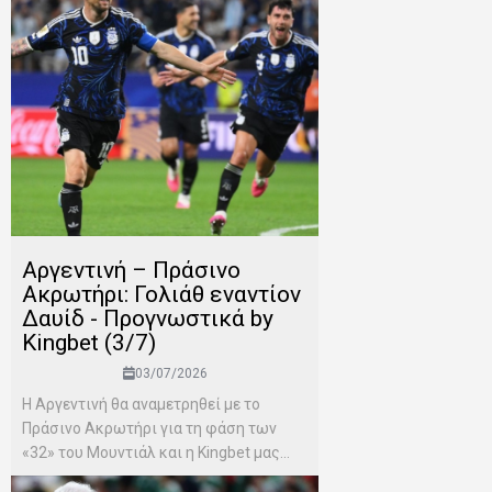
Αργεντινή – Πράσινο
Ακρωτήρι: Γολιάθ εναντίον
Δαυίδ - Προγνωστικά by
Kingbet (3/7)
03/07/2026
Η Αργεντινή θα αναμετρηθεί με το
Πράσινο Ακρωτήρι για τη φάση των
«32» του Μουντιάλ και η Kingbet μας...