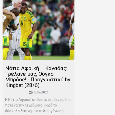
Νότια Αφρική – Καναδάς:
Τρέλανέ μας, Ούγκο
Μπρόος! - Προγνωστικά by
Kingbet (28/6)
27/06/2026
Η Νότια Αφρική απέδειξε ότι δεν πρέπει
ποτέ να την ξεγράφεις. Παρά το
δύσκολο ξεκίνημα στη διοργάνωση...