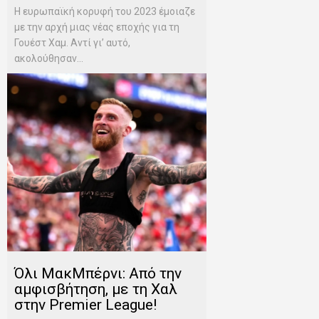
Η ευρωπαϊκή κορυφή του 2023 έμοιαζε
με την αρχή μιας νέας εποχής για τη
Γουέστ Χαμ. Αντί γι’ αυτό,
ακολούθησαν...
Όλι ΜακΜπέρνι: Aπό την
αμφισβήτηση, με τη Χαλ
στην Premier League!