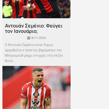
Αντουάν Σεμένιο: Φεύγει
τον Ιανουάριο;
18/11/2025
Ο Αντουάν Σεμένιο είναι δίχως
αμφιβολία ο παίκτης βαρύμετρο της
Μπόρνμουθ μέχρι στιγμής στη σεζόν.
Αυτό...