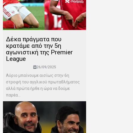
Δέκα πράγματα που
κρατάμε από την 5η
αγωνιστική της Premier
League
26/09/2025
Aύριο μπαίνουμε αισίως στην 6η
στροφή του αγγλικού πρωταθλήματος
αλλά πρώτα ήρθε η ώρα να δούμε
παρέα...