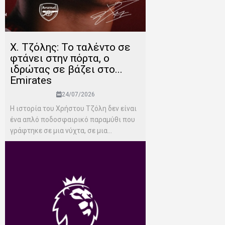
Χ. Τζόλης: Το ταλέντο σε
φτάνει στην πόρτα, ο
ιδρώτας σε βάζει στο...
Emirates
24/07/2026
Η ιστορία του Χρήστου Τζόλη δεν είναι
ένα απλό ποδοσφαιρικό παραμύθι που
γράφτηκε σε μια νύχτα, σε μια...