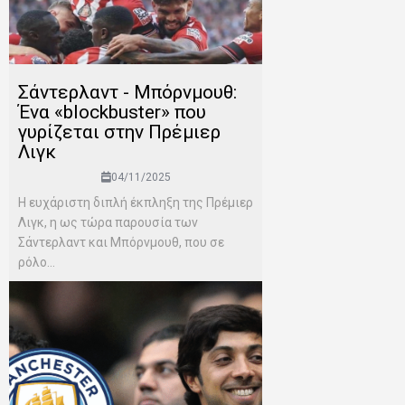
Σάντερλαντ - Μπόρνμουθ:
Ένα «blockbuster» που
γυρίζεται στην Πρέμιερ
Λιγκ
04/11/2025
Η ευχάριστη διπλή έκπληξη της Πρέμιερ
Λιγκ, η ως τώρα παρουσία των
Σάντερλαντ και Μπόρνμουθ, που σε
ρόλο...