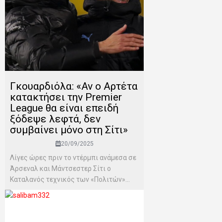
Γκουαρδιόλα: «Αν ο Αρτέτα
κατακτήσει την Premier
League θα είναι επειδή
ξόδεψε λεφτά, δεν
συμβαίνει μόνο στη Σίτι»
20/09/2025
Λίγες ώρες πριν το ντέρμπι ανάμεσα σε
Άρσεναλ και Μάντσεστερ Σίτι ο
Καταλανός τεχνικός των «Πολιτών»...