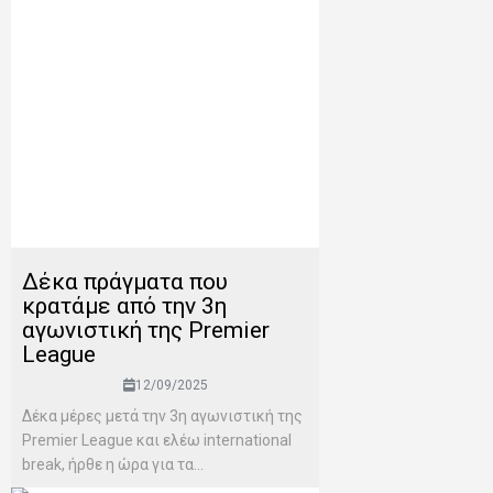
Δέκα πράγματα που
κρατάμε από την 3η
αγωνιστική της Premier
League
12/09/2025
Δέκα μέρες μετά την 3η αγωνιστική της
Premier League και ελέω international
break, ήρθε η ώρα για τα...