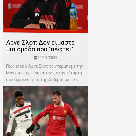
Άρνε Σλοτ: Δεν είμαστε
μια ομάδα που "πέφτει"
20/10/2025
Πως είδε ο Άρνε Σλοτ το ντέρμπι με την
Μάντσεστερ Γιουνάιτεντ, στην τέταρτη
συνεχόμενη ήττα της Λίβερπουλ… Σε...