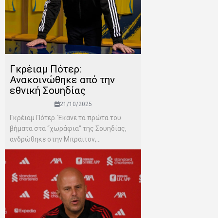
Γκρέιαμ Πότερ:
Ανακοινώθηκε από την
εθνική Σουηδίας
21/10/2025
Γκρέιαμ Πότερ. Έκανε τα πρώτα του
βήματα στα “χωράφια” της Σουηδίας,
ανδρώθηκε στην Μπράιτον,...