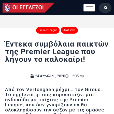
LONDON CALLING
ΚΑΤΗΓΟΡΙΕΣ
ΣΤΗΛΕΣ
Premier League
Αναλύσεις
ΒΑΘΜΟΛΟΓΙΕΣ
Έντεκα συμβόλαια παικτών
ΟΜΑΔΕΣ
της Premier League που
ΠΟΙΟΙ ΕΙΜΑΣΤΕ
λήγουν το καλοκαίρι!
24 Απριλίου, 2020
12:35 πμ
Από τον Vertonghen μέχρι… τον Giroud.
Το egglezoi.gr σας παρουσιάζει μια
ενδεκάδα με παίχτες της Premier
League, που δεν γνωρίζουν αν θα
ολοκληρώσουν την σεζόν με τις ομάδες