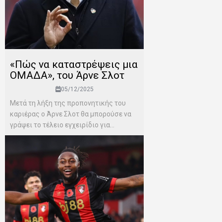
«Πώς να καταστρέψεις μια
ΟΜΑΔΑ», του Άρνε Σλοτ
05/12/2025
Μετά τη λήξη της προπονητικής του
καριέρας ο Άρνε Σλοτ θα μπορούσε να
γράψει το τέλειο εγχειρίδιο για...