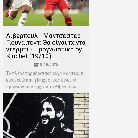
Λίβερπουλ - Μάντσεστερ
Γιουνάιτεντ: Θα είναι πάντα
ντέρμπι - Προγνωστικά by
Kingbet (19/10)
18/10/2025
Το πλέον παραδοσιακό αγγλικό ντέρμπι
είναι εδώ και η Kingbet μας δίνει τα
προγνωστικά της για το Λίβερπουλ...