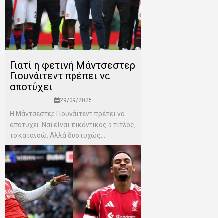
Γιατί η φετινή Μάντσεστερ
Γιουνάιτεντ πρέπει να
αποτύχει
29/09/2025
Η Μάντσεστερ Γιουνάιτεντ πρέπει να
αποτύχει. Ναι είναι πικάντικος ο τίτλος,
το κατανοώ. Αλλά δυστυχώς...