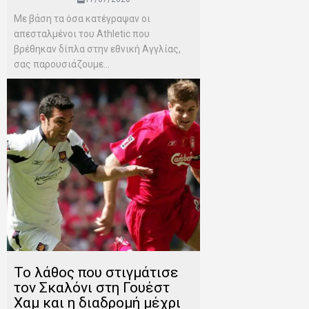
Mε βάση τα όσα κατέγραψαν οι
απεσταλμένοι του Αthletic που
βρέθηκαν δίπλα στην εθνική Αγγλίας,
σας παρουσιάζουμε...
Το λάθος που στιγμάτισε
τον Σκαλόνι στη Γουέστ
Χαμ και η διαδρομή μέχρι