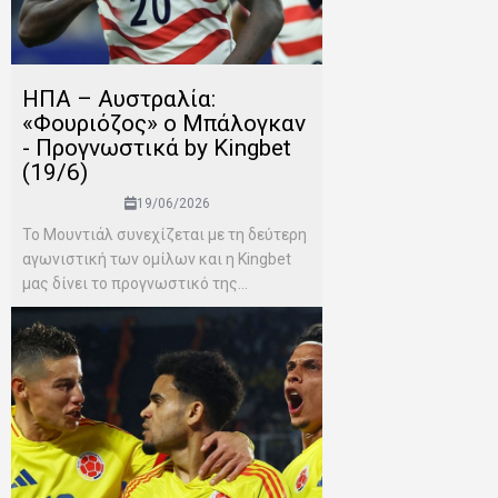
ΗΠΑ – Αυστραλία:
«Φουριόζος» ο Μπάλογκαν
- Προγνωστικά by Kingbet
(19/6)
19/06/2026
Το Μουντιάλ συνεχίζεται με τη δεύτερη
αγωνιστική των ομίλων και η Kingbet
μας δίνει το προγνωστικό της...