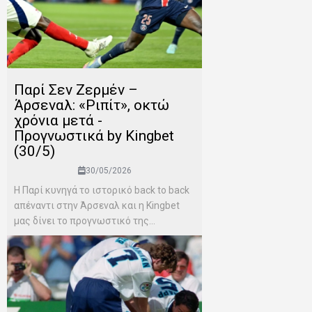
Παρί Σεν Ζερμέν –
Άρσεναλ: «Ριπίτ», οκτώ
χρόνια μετά -
Προγνωστικά by Kingbet
(30/5)
30/05/2026
Η Παρί κυνηγά το ιστορικό back to back
απέναντι στην Άρσεναλ και η Kingbet
μας δίνει το προγνωστικό της...