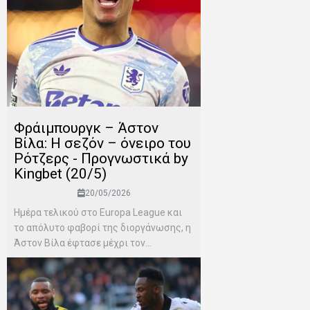
Φράιμπουργκ – Άστον
Βίλα: Η σεζόν – όνειρο του
Ρότζερς - Προγνωστικά by
Kingbet (20/5)
20/05/2026
Ημέρα τελικού στο Europa League και
το απόλυτο φαβορί της διοργάνωσης, η
Άστον Βίλα έφτασε μέχρι τον...