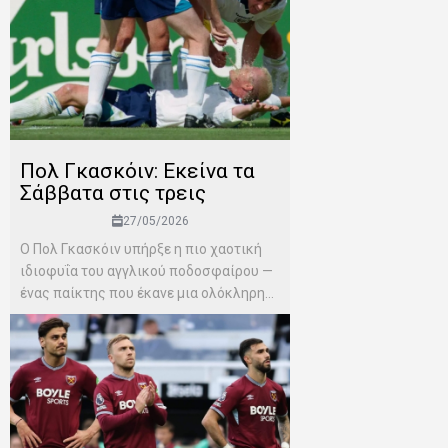
Πολ Γκασκόιν: Εκείνα τα
Σάββατα στις τρεις
27/05/2026
Ο Πολ Γκασκόιν υπήρξε η πιο χαοτική
ιδιοφυΐα του αγγλικού ποδοσφαίρου —
ένας παίκτης που έκανε μια ολόκληρη...