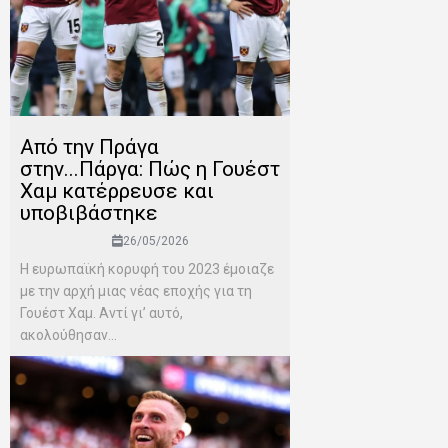
Από την Πράγα
στην...Πάργα: Πώς η Γουέστ
Χαμ κατέρρευσε και
υποβιβάστηκε
26/05/2026
Η ευρωπαϊκή κορυφή του 2023 έμοιαζε
με την αρχή μιας νέας εποχής για τη
Γουέστ Χαμ. Αντί γι’ αυτό,
ακολούθησαν...