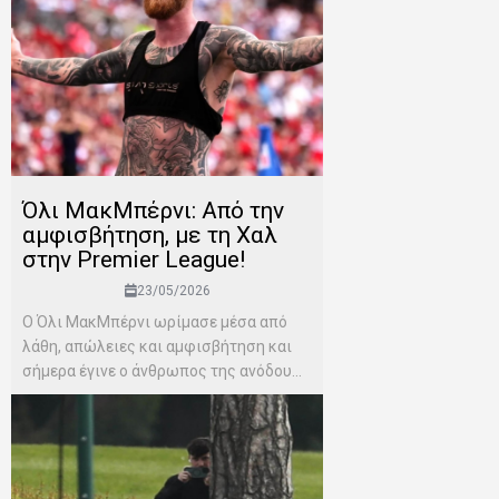
Όλι ΜακΜπέρνι: Aπό την
αμφισβήτηση, με τη Χαλ
στην Premier League!
23/05/2026
Ο Όλι ΜακΜπέρνι ωρίμασε μέσα από
λάθη, απώλειες και αμφισβήτηση και
σήμερα έγινε ο άνθρωπος της ανόδου...