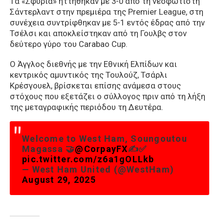
Tα «Σφυριά» ηττήθηκαν με 3-0 από τη νεοφώτιστη
Σάντερλαντ στην πρεμιέρα της Premier League, στη
συνέχεια συντρίφθηκαν με 5-1 εντός έδρας από την
Τσέλσι και αποκλείστηκαν από τη Γουλβς στον
δεύτερο γύρο του Carabao Cup.
Ο Άγγλος διεθνής με την Εθνική Ελπίδων και
κεντρικός αμυντικός της Τουλούζ, Τσάρλι
Κρέσγουελ, βρίσκεται επίσης ανάμεσα στους
στόχους που εξετάζει ο σύλλογος πριν από τη λήξη
της μεταγραφικής περιόδου τη Δευτέρα.
Welcome to West Ham, Soungoutou
Magassa 🤝
@CorpayFX
✍️✅
pic.twitter.com/z6a1gOLLkb
— West Ham United (@WestHam)
August 29, 2025