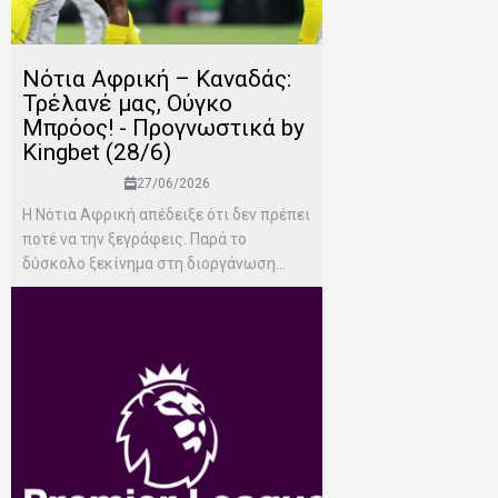
Νότια Αφρική – Καναδάς:
Τρέλανέ μας, Ούγκο
Μπρόος! - Προγνωστικά by
Kingbet (28/6)
27/06/2026
Η Νότια Αφρική απέδειξε ότι δεν πρέπει
ποτέ να την ξεγράφεις. Παρά το
δύσκολο ξεκίνημα στη διοργάνωση...