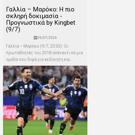
Γαλλία – Μαρόκο: Η πιο
σκληρή δοκιμασία -
Προγνωστικά by Kingbet
(9/7)
09/07/2026
Γαλλία – Μαρόκο (9/7, 23:00): Οι
πρωταθλητές του 2018 απέναντι σε μια
ομάδα που διψά για εκδίκηση και...