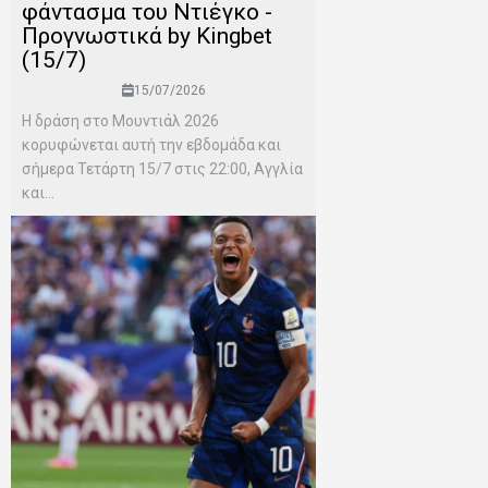
φάντασμα του Ντιέγκο -
Προγνωστικά by Kingbet
(15/7)
15/07/2026
Η δράση στο Μουντιάλ 2026
κορυφώνεται αυτή την εβδομάδα και
σήμερα Τετάρτη 15/7 στις 22:00, Αγγλία
και...