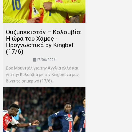
Ουζμπεκιστάν – Κολομβία:
Η ώρα του Χάμες -
Προγνωστικά by Kingbet
(17/6)
17/06/2026
Ώρα Μουντιάλ για την Αγγλία αλλά και
για την Κολομβία με την Kingbet να μας
δίνει το σημερινό (17/6)...