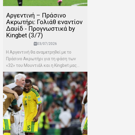
Αργεντινή – Πράσινο
Ακρωτήρι: Γολιάθ εναντίον
Δαυίδ - Προγνωστικά by
Kingbet (3/7)
03/07/2026
Η Αργεντινή θα αναμετρηθεί με το
Πράσινο Ακρωτήρι για τη φάση των
«32» του Μουντιάλ και η Kingbet μας...