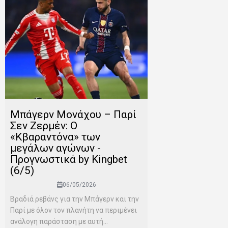
Μπάγερν Μονάχου – Παρί
Σεν Ζερμέν: Ο
«Κβαραντόνα» των
μεγάλων αγώνων -
Προγνωστικά by Kingbet
(6/5)
06/05/2026
Βραδιά ρεβάνς για την Μπάγερν και την
Παρί με όλον τον πλανήτη να περιμένει
ανάλογη παράσταση με αυτή...