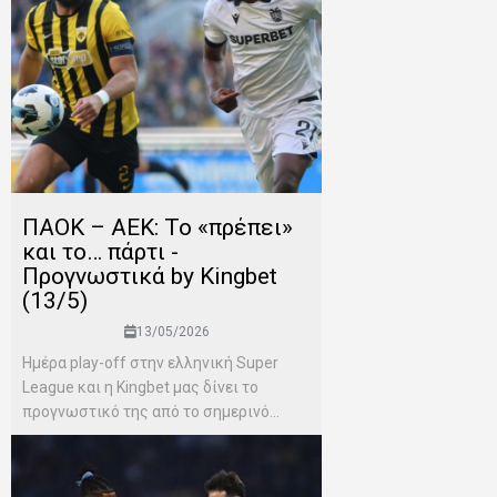
ΠΑΟΚ – ΑΕΚ: Το «πρέπει»
και το… πάρτι -
Προγνωστικά by Kingbet
(13/5)
13/05/2026
Ημέρα play-off στην ελληνική Super
League και η Kingbet μας δίνει το
προγνωστικό της από το σημερινό...