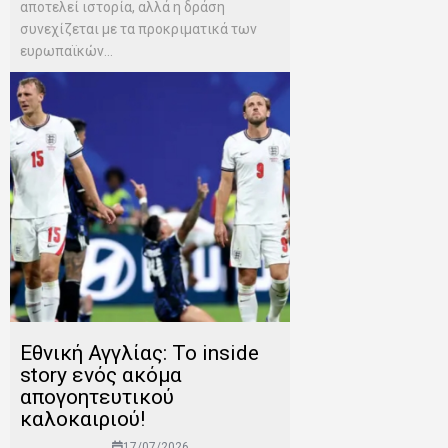
αποτελεί ιστορία, αλλά η δράση
συνεχίζεται με τα προκριματικά των
ευρωπαϊκών...
Εθνική Αγγλίας: Το inside
story ενός ακόμα
απογοητευτικού
καλοκαιριού!
17/07/2026