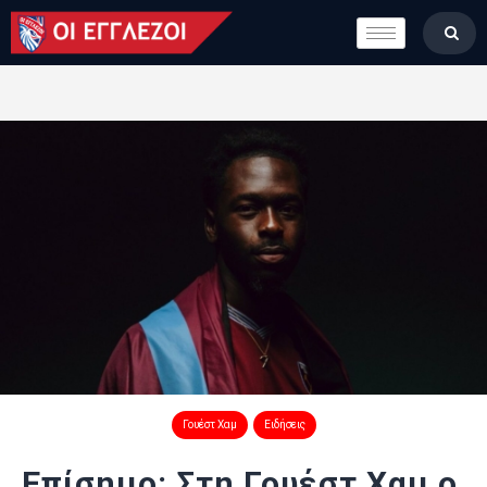
LONDON CALLING
ΚΑΤΗΓΟΡΙΕΣ
ΣΤΗΛΕΣ
ΒΑΘΜΟΛΟΓΙΕΣ
ΟΜΑΔΕΣ
ΠΟΙΟΙ ΕΙΜΑΣΤΕ
Γουέστ Χαμ
Ειδήσεις
Επίσημο: Στη Γουέστ Χαμ ο