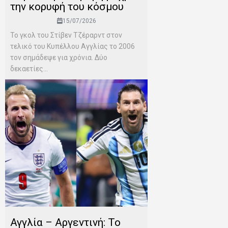
την κορυφή του κόσμου
15/07/2026
Το γκολ του Στίβεν Τζέραρντ στον
τελικό του Κυπέλλου Αγγλίας το 2006
τον σημάδεψε για χρόνια. Δύο
δεκαετίες...
Αγγλία – Αργεντινή: Το