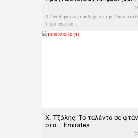
Ο Παναθηναϊκός υποδέχεται την Πάκσι στο Ο
1 του πρώτου...
Χ. Τζόλης: Το ταλέντο σε φτάν
στο... Emirates