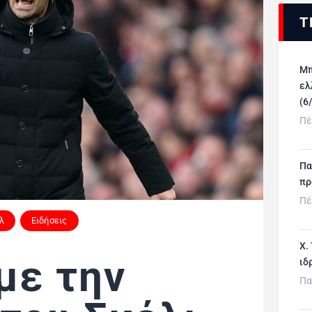
Τ
Μπ
ελ
(6
Πέ
Πα
πρ
Πέ
λ
Ειδήσεις
Χ.
με την
ιδ
Πα