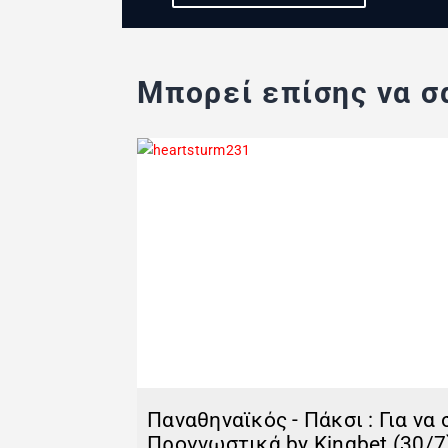
Μπορεί επίσης να σα
Παναθηναϊκός - Πάκσι : Για να
Προγνωστικά by Kingbet (30/7