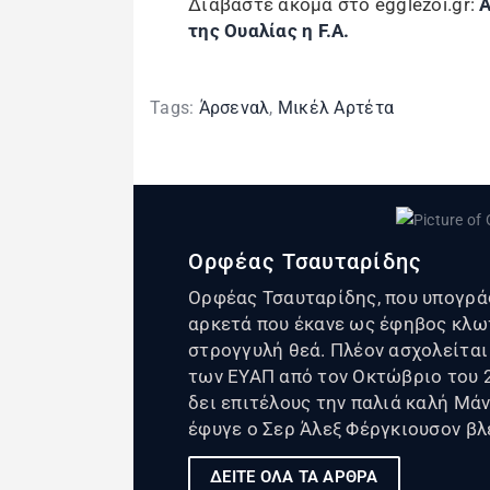
Διαβάστε ακόμα στο egglezoi.gr:
Α
της Ουαλίας η F.A.
Tags:
Άρσεναλ
,
Μικέλ Αρτέτα
Ορφέας Τσαυταρίδης
Ορφέας Τσαυταρίδης, που υπογράφε
αρκετά που έκανε ως έφηβος κλω
στρογγυλή θεά. Πλέον ασχολείται
των ΕΥΑΠ από τον Οκτώβριο του 20
δει επιτέλους την παλιά καλή Μάν
έφυγε ο Σερ Άλεξ Φέργκιουσον βλ
ΔΕΙΤΕ ΟΛΑ ΤΑ ΑΡΘΡΑ