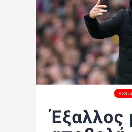
Άρσενα
Έξαλλος 