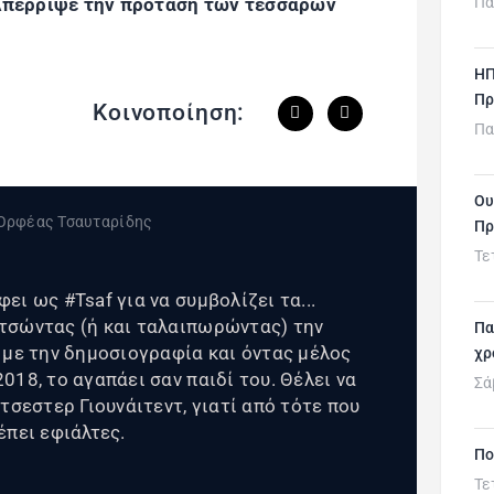
Πα
πέρριψε την πρόταση των τεσσάρων
ΗΠ
Πρ
Κοινοποίηση:
Πα
Ου
Πρ
Τε
ι ως #Tsaf για να συμβολίζει τα...
τσώντας (ή και ταλαιπωρώντας) την
Πα
 με την δημοσιογραφία και όντας μέλος
χρ
18, το αγαπάει σαν παιδί του. Θέλει να
Σά
τσεστερ Γιουνάιτεντ, γιατί από τότε που
έπει εφιάλτες.
Πο
Τε