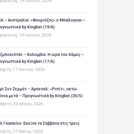
ρασκευή, 19 Ιουνίου, 2026
Α – Αυστραλία: «Φουριόζος» ο Μπάλογκαν –
ογνωστικά by Kingbet (19/6)
ρασκευή, 19 Ιουνίου, 2026
ζμπεκιστάν – Κολομβία: Η ώρα του Χάμες –
ογνωστικά by Kingbet (17/6)
τάρτη, 17 Ιουνίου, 2026
ρί Σεν Ζερμέν – Άρσεναλ: «Ριπίτ», οκτώ
όνια μετά – Προγνωστικά by Kingbet (30/5)
ββατο, 30 Μαΐου, 2026
λ Γκασκόιν: Εκείνα τα Σάββατα στις τρεις
τάρτη, 27 Μαΐου, 2026