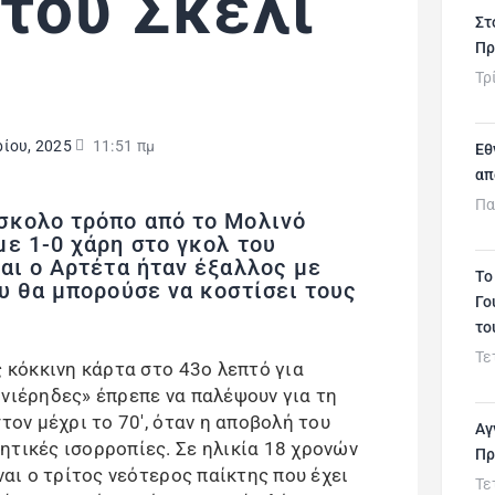
του Σκέλι
Στ
Πρ
Τρ
ρίου, 2025
11:51 πμ
Εθ
απ
Πα
σκολο τρόπο από το Μολινό
ε 1-0 χάρη στο γκολ του
αι ο Αρτέτα ήταν έξαλλος με
Το
υ θα μπορούσε να κοστίσει τους
Γο
το
Τε
ς κόκκινη κάρτα στο 43ο λεπτό για
ονιέρηδες» έπρεπε να παλέψουν για τη
τον μέχρι το 70′, όταν η αποβολή του
Αγ
ητικές ισορροπίες. Σε ηλικία 18 χρονών
Πρ
ναι ο τρίτος νεότερος παίκτης που έχει
Τε