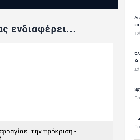
Απ
κα
ς ενδιαφέρει...
Τρ
Όλ
Χα
Σά
Sp
Πα
Ημ
Πα
 σφραγίσει την πρόκριση -
)