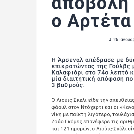
αποβολή 
ο Αρτέτα
26 Ιανουα
Η Άρσεναλ απέδρασε με δύ
επικρατώντας της Γούλβς μ
Καλαφιόρι στο 74ο λεπτό κ
μία διαιτητική απόφαση πο
3 βαθμούς.
Ο Λιούις-Σκέλι είδε την απευθεία
φάουλ στον Ντόχερτι και οι «Καν
νίκη με παίκτη λιγότερο, τουλάχισ
Ζοάο Γκόμες επανέφερε τις αριθμ
και 121 ημερών, ο Λιούις-Σκέλι εί