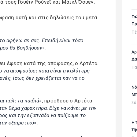
ά τους Γουέιν Ρούνεϊ και Μάικλ Όουεν.
όφαση αυτή και στις δηλώσεις του μετά
Γα
Πρ
Πέ
το αφήνω σε σας. Επειδή είναι τόσο
 μου θα βοηθήσουν».
Αρ
Δα
ει έφεση κατά της απόφασης, ο Αρτέτα
Πα
υ να αποφασίσει ποια είναι η καλύτερη
ανές, ίσως δεν χρειάζεται καν να το
Νό
Μπ
αι πάλι τα παιδιά»
, πρόσθεσε ο Αρτέτα.
Σά
ήταν θέμα χαρακτήρα.
Είχε να κάνει με την
ος και την εξυπνάδα να παίξουμε το
ταν εξαιρετικό».
H 
τη