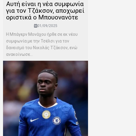
Αυτή είναι η νέα συμφωνία
για τον Τζάκσον, αποχωρεί
οριστικά ο Μπουονανότε
01/09/2025
Η Μπάγερν Μονάχου ήρθε σε εκ νέου
συμφωνία με την Τσέλσι για τον
δανεισμό του Νικολάς Τζάκσον, ενώ
ανακοίνωσε...