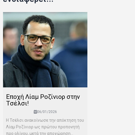
Εποχή Λίαμ Ροζίνιορ στην
Τσέλσι!
06/01/2026
Η Τσέλσι ανακοίνωσε την απόκτηση του
Λίαμ Ροζίνιορ ως πρώτου προπονητή
προ ολίγου, μετά την αποχώρηση...