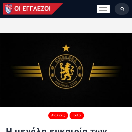
LONDON CALLING
ΚΑΤΗΓΟΡΙΕΣ
ΣΤΗΛΕΣ
ΒΑΘΜΟΛΟΓΙΕΣ
ΟΜΑΔΕΣ
ΠΟΙΟΙ ΕΙΜΑΣΤΕ
Αναλύσεις
Τσέλσι
Η μεγάλη ευκαιρία των