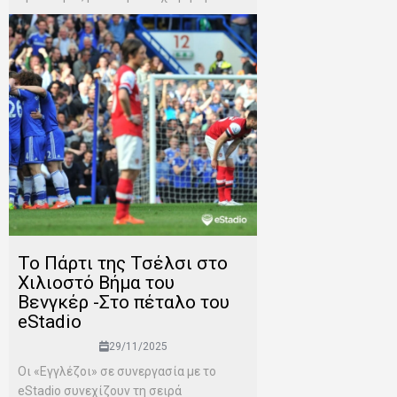
To Πάρτι της Τσέλσι στο
Χιλιοστό Βήμα του
Βενγκέρ -Στο πέταλο του
eStadio
29/11/2025
Οι «Εγγλέζοι» σε συνεργασία με το
eStadio συνεχίζουν τη σειρά