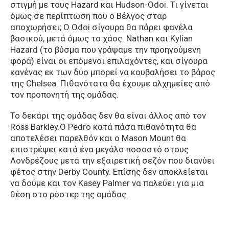
στιγμή με τους Hazard και Hudson-Odoi. Τι γίνεται
όμως σε περίπτωση που ο Βέλγος σταρ
αποχωρήσει; Ο Odoi σίγουρα θα πάρει φανέλα
βασικού, μετά όμως το χάος. Nathan και Kylian
Hazard (το βύσμα που γράψαμε την προηγούμενη
φορά) είναι οι επόμενοι επιλαχόντες, και σίγουρα
κανένας εκ των δύο μπορεί να κουβαλήσει το βάρος
της Chelsea. Πιθανότατα θα έχουμε αλχημείες από
τον προπονητή της ομάδας.
Το δεκάρι της ομάδας δεν θα είναι άλλος από τον
Ross Barkley.Ο Pedro κατά πάσα πιθανότητα θα
αποτελέσει παρελθόν και ο Mason Mount θα
επιστρέψει κατά ένα μεγάλο ποσοστό στους
Λονδρέζους μετά την εξαιρετική σεζόν που διανύει
φέτος στην Derby County. Επίσης δεν αποκλείεται
να δούμε και τον Kasey Palmer να παλεύει για μια
θέση στο ρόστερ της ομάδας.