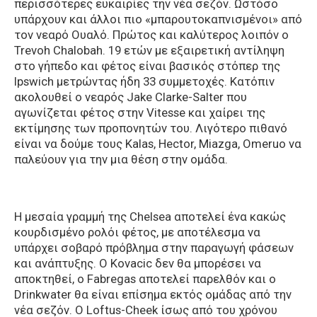
περισσότερες ευκαιρίες την νέα σεζόν. Ωστόσο
υπάρχουν και άλλοι πιο «μπαρουτοκαπνισμένοι» από
τον νεαρό Ουαλό. Πρώτος και καλύτερος λοιπόν ο
Trevoh Chalobah. 19 ετών με εξαιρετική αντίληψη
στο γήπεδο και φέτος είναι βασικός στόπερ της
Ipswich μετρώντας ήδη 33 συμμετοχές. Κατόπιν
ακολουθεί ο νεαρός Jake Clarke-Salter που
αγωνίζεται φέτος στην Vitesse και χαίρει της
εκτίμησης των προπονητών του. Λιγότερο πιθανό
είναι να δούμε τους Kalas, Hector, Miazga, Omeruo να
παλεύουν για την μια θέση στην ομάδα.
Η μεσαία γραμμή της Chelsea αποτελεί ένα κακώς
κουρδισμένο ρολόι φέτος, με αποτέλεσμα να
υπάρχει σοβαρό πρόβλημα στην παραγωγή φάσεων
και ανάπτυξης. Ο Kovacic δεν θα μπορέσει να
αποκτηθεί, ο Fabregas αποτελεί παρελθόν και ο
Drinkwater θα είναι επίσημα εκτός ομάδας από την
νέα σεζόν. Ο Loftus-Cheek ίσως από του χρόνου