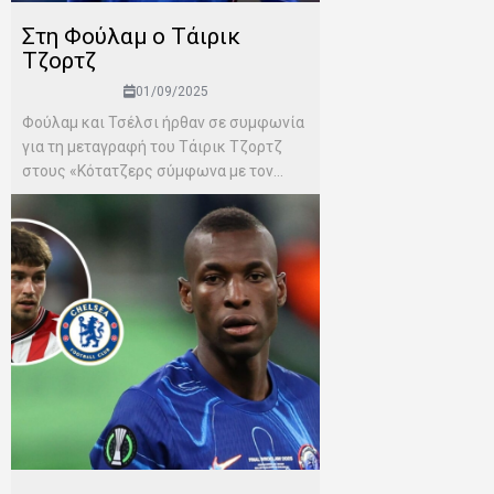
Στη Φούλαμ ο Τάιρικ
Τζορτζ
01/09/2025
Φούλαμ και Τσέλσι ήρθαν σε συμφωνία
για τη μεταγραφή του Τάιρικ Τζορτζ
στους «Κότατζερς σύμφωνα με τον...