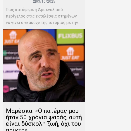
03/10/2025
Πως κατάφερε η Άρσεναλ από
περίγελος στις εκτελέσεις στημένων
να γίνει ο «κακός» της ιστορίας με την...
Μαρέσκα: «Ο πατέρας μου
ήταν 50 χρόνια ψαράς, αυτή
είναι δύσκολη ζωή, όχι του
παίκτη»