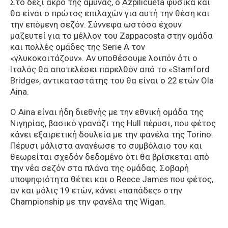
Στο δεξί άκρο της άμυνας, ο Azpilicueta φυσικά και
θα είναι ο πρώτος επιλαχών για αυτή την θέση και
την επόμενη σεζόν. Σύννεφα ωστόσο έχουν
μαζευτεί για το μέλλον του Zappacosta στην ομάδα
και πολλές ομάδες της Serie A τον
«γλυκοκοιτάζουν». Αν υποθέσουμε λοιπόν ότι ο
Ιταλός θα αποτελέσει παρελθόν από το «Stamford
Bridge», αντικαταστάτης του θα είναι ο 22 ετών Ola
Aina.
Ο Αina είναι ήδη διεθνής με την εθνική ομάδα της
Νιγηρίας, βασικό γρανάζι της Hull πέρυσι, που φέτος
κάνει εξαιρετική δουλεία με την φανέλα της Torino.
Πέρυσι μάλιστα ανανέωσε το συμβόλαιο του και
θεωρείται σχεδόν δεδομένο ότι θα βρίσκεται από
την νέα σεζόν στα πλάνα της ομάδας. Σοβαρή
υποψηφιότητα θέτει και ο Reece James που φέτος,
αν και μόλις 19 ετών, κάνει «παπάδες» στην
Championship με την φανέλα της Wigan.