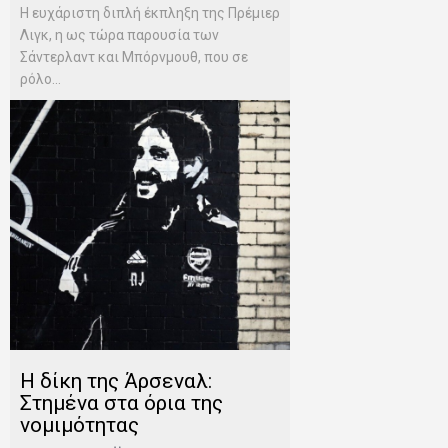
Η ευχάριστη διπλή έκπληξη της Πρέμιερ
Λιγκ, η ως τώρα παρουσία των
Σάντερλαντ και Μπόρνμουθ, που σε
ρόλο...
Η δίκη της Άρσεναλ:
Στημένα στα όρια της
νομιμότητας