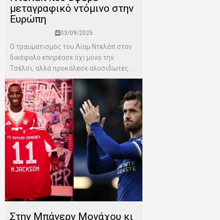
μεταγραφικό ντόμινο στην
Ευρώπη
03/09/2025
Ο τραυματισμός του Λίαμ Ντελάπ στον
δικέφαλο επηρέασε όχι μόνο την
Τσέλσι, αλλά προκάλεσε αλυσιδωτές...
Στην Μπάγερν Μονάχου κι