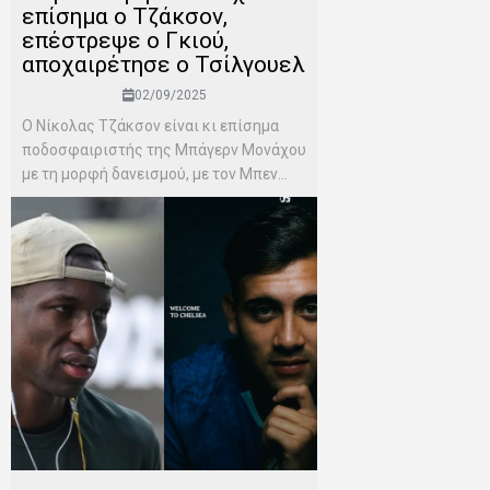
επίσημα ο Τζάκσον,
επέστρεψε ο Γκιού,
αποχαιρέτησε ο Τσίλγουελ
02/09/2025
Ο Νίκολας Τζάκσον είναι κι επίσημα
ποδοσφαιριστής της Μπάγερν Μονάχου
με τη μορφή δανεισμού, με τον Μπεν...