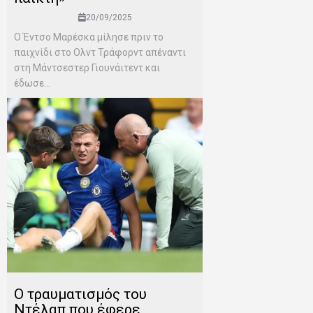
20/09/2025
Ο Έντσο Μαρέσκα μίλησε πριν το
παιχνίδι στο Ολντ Τράφορντ απέναντι
στη Μάντσεστερ Γιουνάιτεντ και
έδωσε...
Ο τραυματισμός του
Ντέλαπ που έφερε