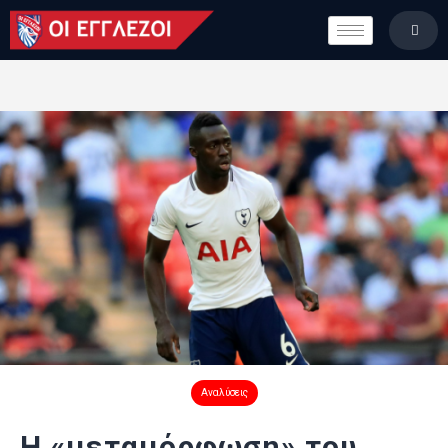
LONDON CALLING
ΚΑΤΗΓΟΡΙΕΣ
ΣΤΗΛΕΣ
ΒΑΘΜΟΛΟΓΙΕΣ
ΟΜΑΔΕΣ
ΠΟΙΟΙ ΕΙΜΑΣΤΕ
Αναλύσεις
Η «μεταμόρφωση» του