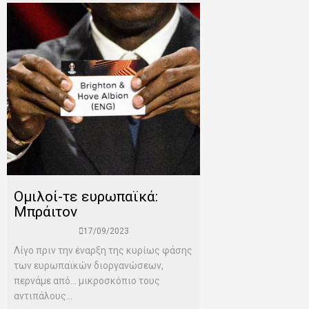
Ομιλοί-τε ευρωπαϊκά:
Μπράιτον
17/09/2023
Λίγο πριν την έναρξη της κυρίως φάσης
των ευρωπαϊκών διοργανώσεων,
περνάμε από… μικροσκόπιο τους
αντιπάλους...