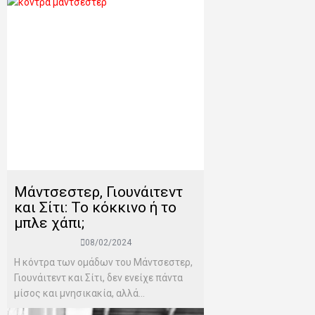
Mάντσεστερ, Γιουνάιτεντ
και Σίτι: Το κόκκινο ή το
μπλε χάπι;
08/02/2024
Η κόντρα των ομάδων του Μάντσεστερ,
Γιουνάιτεντ και Σίτι, δεν ενείχε πάντα
μίσος και μνησικακία, αλλά...