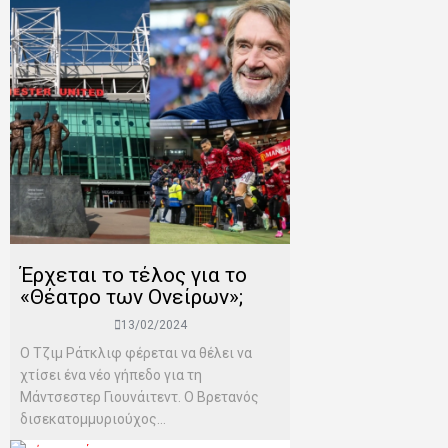
Έρχεται το τέλος για το
«Θέατρο των Ονείρων»;
13/02/2024
Ο Τζιμ Ράτκλιφ φέρεται να θέλει να
χτίσει ένα νέο γήπεδο για τη
Μάντσεστερ Γιουνάιτεντ. Ο Βρετανός
δισεκατομμυριούχος...