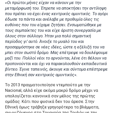
«Οι πρώτοι μήνες είχαν να κάνουν με την
μεταμόρφωσή του. Έπρεπε να αποκτήσει την αντίληψη
που πρέπει να έχει ένας κεντρικός αμυντικός. Το αγόρι
έδωσε τα πάντα και ανέλαβε με προθυμία όλες τις
ευθύνες που του είχαμε ζητήσει. Ενσωματώθηκε με
τους συμπαίκτες του και είχε άριστη συνεργασία με
όλους στον σύλλογο. Ήταν μια πολύ σημαντική
περίοδος γι’ αυτό. Άνοιξε το μυαλό του και
προσαρμόστηκε σε νέες ιδέες, ώστε η εξέλιξή του να
μπει στον σωστό δρόμο. Μας επέτρεψε να δουλέψουμε
μαζί του. Πολλοί νέοι το αρνούνται, λένε ότι θέλουν να
προπονούνται και όχι να παρακολουθούν εκπαιδευτικά
βίντεο. Έγινε ταπεινός, άκουγε και σύντομα επέστρεψε
στην Εθνική σαν κεντρικός αμυντικός».
Το 2013 πραγματοιποίησε ντεμπούτο με την
Nacional, αλλά είχε ακόμα μακρύ δρόμο μέχρι να
υπολογίζεται κανονικά σαν μέλος της πρώτης
ομάδας. Κάτι που φυσικά δεν του άρεσε. Στην
Εθνική όμως τράβηξε γρηγορότερα τα βλέμματα,
αγωνιζόμενος στο Τουρνούα της Τουλόν με την