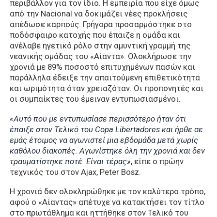
περιβάλλον για τον ίδιο. Η εμπειρία που είχε όμως
από την Nacional να δοκιμάζει νέες προκλήσεις
απέδωσε καρπούς. Γρήγορα προσαρμόστηκε στο
ποδόσφαιρο κατοχής που έπαιζε η ομάδα και
ανέλαβε ηγετικό ρόλο στην αμυντική γραμμή της
νεανικής ομάδας του «Αίαντα». Ολοκλήρωσε την
χρονιά με 89% ποσοστό επιτυχημένων πασών και
παράλληλα έδειξε την απαιτούμενη επιθετικότητα
και ωριμότητα όταν χρειαζόταν. Οι προπονητές και
οι συμπαίκτες του έμειναν εντυπωσιασμένοι.
«Αυτό που με εντυπωσίασε περισσότερο ήταν ότι
έπαιξε στον Τελικό του Copa Libertadores και ήρθε σε
εμάς έτοιμος να αγωνιστεί μια εβδομάδα μετά χωρίς
καθόλου διακοπές. Αγωνίστηκε όλη την χρονιά και δεν
τραυματίστηκε ποτέ. Είναι τέρας»
, είπε ο πρώην
τεχνικός του στον Ajax, Peter Bosz.
H χρονιά δεν ολοκληρώθηκε με τον καλύτερο τρόπο,
αφού ο «Αίαντας» απέτυχε να κατακτήσει τον τίτλο
στο πρωτάθλημα και ηττήθηκε στον Τελικό του