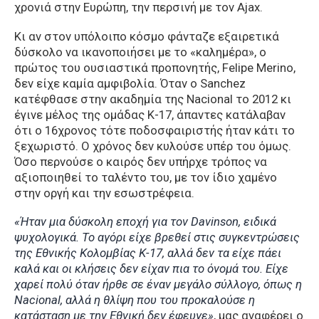
χρονιά στην Ευρώπη, την περσινή με τον Ajax.
Κι αν στον υπόλοιπο κόσμο φάνταζε εξαιρετικά
δύσκολο να ικανοποιήσει με το «καλημέρα», ο
πρώτος του ουσιαστικά προπονητής, Felipe Merino,
δεν είχε καμία αμφιβολία. Όταν ο Sanchez
κατέφθασε στην ακαδημία της Nacional το 2012 κι
έγινε μέλος της ομάδας Κ-17, άπαντες κατάλαβαν
ότι ο 16χρονος τότε ποδοσφαιριστής ήταν κάτι το
ξεχωριστό. Ο χρόνος δεν κυλούσε υπέρ του όμως.
Όσο περνούσε ο καιρός δεν υπήρχε τρόπος να
αξιοποιηθεί το ταλέντο του, με τον ίδιο χαμένο
στην οργή και την εσωστρέφεια.
«Ήταν μια δύσκολη εποχή για τον Davinson, ειδικά
ψυχολογικά. Το αγόρι είχε βρεθεί στις συγκεντρώσεις
της Εθνικής Κολομβίας Κ-17, αλλά δεν τα είχε πάει
καλά και οι κλήσεις δεν είχαν πια το όνομά του. Είχε
χαρεί πολύ όταν ήρθε σε έναν μεγάλο σύλλογο, όπως η
Nacional, αλλά η θλίψη που του προκαλούσε η
κατάσταση με την Εθνική δεν έφευγε»
, μας αναφέρει ο