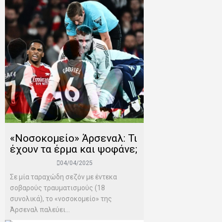
«Νοσοκομείο» Άρσεναλ: Τι
έχουν τα έρμα και ψοφάνε;
04/04/2025
Σε μία ταραχώδη σεζόν με έντεκα
σοβαρούς τραυματισμούς (18
συνολικά), το «νοσοκομείο» της
Άρσεναλ παλεύει...