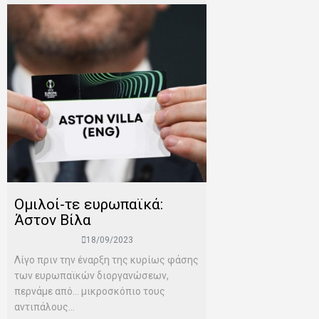
Ομιλοί-τε ευρωπαϊκά:
Άστον Βίλα
18/09/2023
Λίγο πριν την έναρξη της κυρίως φάσης
των ευρωπαϊκών διοργανώσεων,
περνάμε από… μικροσκόπιο τους
αντιπάλους...