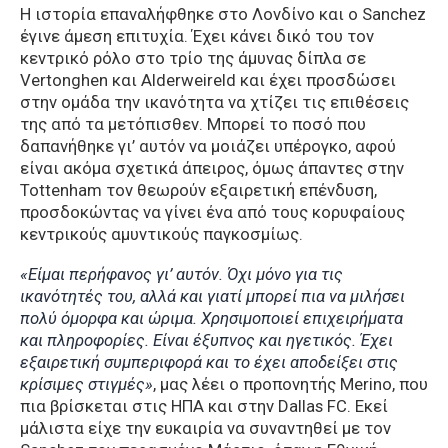
Η ιστορία επαναλήφθηκε στο Λονδίνο και ο Sanchez
έγινε άμεση επιτυχία. Έχει κάνει δικό του τον
κεντρικό ρόλο στο τρίο της άμυνας δίπλα σε
Vertonghen και Alderweireld και έχει προσδώσει
στην ομάδα την ικανότητα να χτίζει τις επιθέσεις
της από τα μετόπισθεν. Μπορεί το ποσό που
δαπανήθηκε γι’ αυτόν να μοιάζει υπέρογκο, αφού
είναι ακόμα σχετικά άπειρος, όμως άπαντες στην
Tottenham τον θεωρούν εξαιρετική επένδυση,
προσδοκώντας να γίνει ένα από τους κορυφαίους
κεντρικούς αμυντικούς παγκοσμίως.
«Είμαι περήφανος γι’ αυτόν. Όχι μόνο για τις
ικανότητές του, αλλά και γιατί μπορεί πια να μιλήσει
πολύ όμορφα και ώριμα. Χρησιμοποιεί επιχειρήματα
και πληροφορίες. Είναι έξυπνος και ηγετικός. Έχει
εξαιρετική συμπεριφορά και το έχει αποδείξει στις
κρίσιμες στιγμές»
, μας λέει ο προπονητής Merino, που
πια βρίσκεται στις ΗΠΑ και στην Dallas FC. Εκεί
μάλιστα είχε την ευκαιρία να συναντηθεί με τον