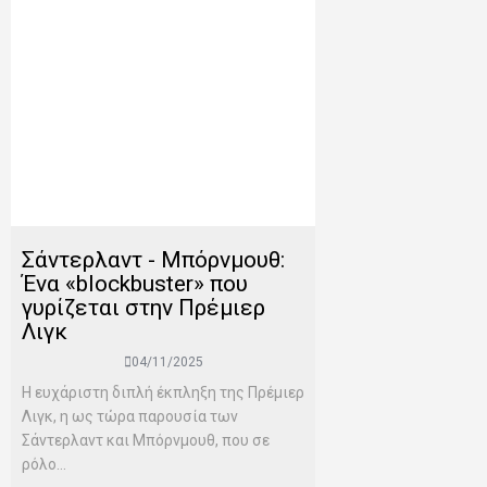
Σάντερλαντ - Μπόρνμουθ:
Ένα «blockbuster» που
γυρίζεται στην Πρέμιερ
Λιγκ
04/11/2025
Η ευχάριστη διπλή έκπληξη της Πρέμιερ
Λιγκ, η ως τώρα παρουσία των
Σάντερλαντ και Μπόρνμουθ, που σε
ρόλο...