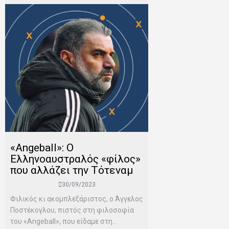
«Angeball»: Ο
Ελληνοαυστραλός «φίλος»
που αλλάζει την Τότεναμ
30/09/2023
Φιλικός κι ακομπλεξάριστος, ο Άγγελος
Ποστέκογλου, πιστός στη φιλοσοφία
του «Angeball», που είδαμε στη...