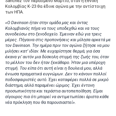
Sanchez τον περασμένο Μάρτιο, όταν η Εθνική
Κολομβίας Κ-23 θα έδινε αγώνα με την αντίστοιχη
των ΗΠΑ.
«Ο Davinson ήταν στην ομάδα μας και όντας
Κολομβιανός πήγα να τους υποδεχθώ και να τους
συνοδεύσω στο ξενοδοχείο. Έμειναν εδώ για τρεις
μέρες. Πήγαινα στις προπονήσεις και μίλησα αρκετά με
τον Davinson. Την ημέρα πριν τον αγώνα ζήτησε να μου
μιλήσει κατ’ ιδίαν. Με ευχαρίστησε θερμά, για όσα
έκανα γι’ αυτόν μια δύσκολη στιγμή της ζωής του, όταν
το μέλλον του δεν ήταν ξεκάθαρο. Ήταν μια υπέροχη
στιγμή. Του είπα ότι αυτή είναι η δουλειά μου, αλλά
ένιωσα πραγματικά ευγνώμων. Δεν το κάνουν πολλοί
ποδοσφαιριστές αυτό. Έχει καταφέρει πολλά σε μικρό
διάστημα, αλλά παραμένει ώριμος. Έχει έντονη
προσωπικότητα και τεράστια αυτοπεποίθηση. Είμαι
σίγουρος πια ότι μπορεί να αντιμετωπίσει άριστα κάθε
νέα πρόκληση που θα παρουσιαστεί».