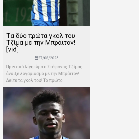
Tα δύο πρώτα γκολ του
Τζίμα με την Μπράιτον!
[vid]
27/08/2025
Πριν από λίγη ώρα ο Στέφανος Τζίμας
άνοιξε λογαριασμό με την Μπράιτον!
Δείτε τα γκολ του! Το πρώτο...