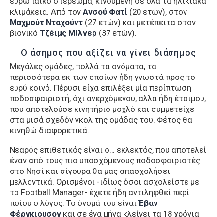
ευρωπαϊκό στερέωμα, κινούμενη σε όλα τα ηλικιακά
κλιμάκεια. Από τον
Ανσού
Φατί
(20 ετών), στον
Μαχμούτ
Νταχούντ
(27 ετών) και μετέπειτα στον
βιονικό
Τζέιμς Μίλνερ
(37 ετών).
Ο άσημος που αξίζει να γίνει διάσημος
Μεγάλες ομάδες, πολλά τα ονόματα, τα
περισσότερα εκ των οποίων ήδη γνωστά προς το
ευρύ κοινό. Πέρυσι είχα επιλέξει μία περίπτωση
ποδοσφαιριστή, όχι ανερχόμενου, αλλά ήδη έτοιμου,
που αποτελούσε κινητήριο μοχλό και συμμετείχε
στα μισά σχεδόν γκολ της ομάδας του. Φέτος θα
κινηθώ διαφορετικά.
Νεαρός επιθετικός είναι ο… εκλεκτός, που αποτελεί
έναν από τους πιο υποσχόμενους ποδοσφαιριστές
στο Νησί και σίγουρα θα μας απασχολήσει
μελλοντικά. Ορισμένοι -ιδίως όσοι ασχολείστε με
το Football Manager- έχετε ήδη αντιληφθεί περί
ποίου ο λόγος. Το όνομά του είναι
Έβαν
Φέργκιουσον
και σε ένα μήνα κλείνει τα 18 χρόνια