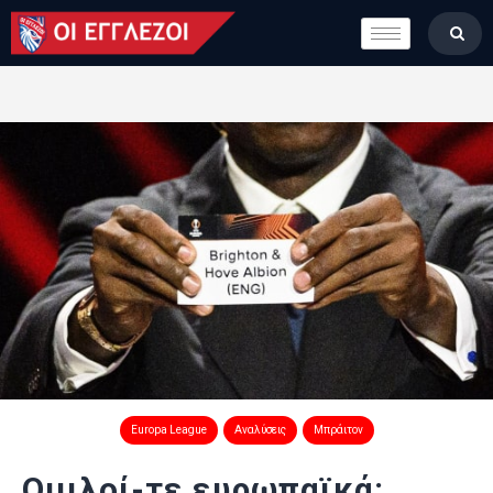
LONDON CALLING
ΚΑΤΗΓΟΡΙΕΣ
ΣΤΗΛΕΣ
ΒΑΘΜΟΛΟΓΙΕΣ
ΟΜΑΔΕΣ
ΠΟΙΟΙ ΕΙΜΑΣΤΕ
Europa League
Αναλύσεις
Μπράιτον
Ομιλοί-τε ευρωπαϊκά: