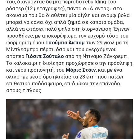
του, διανύοντας δε μία περίοδο rebuilding του
ρόστερ (12 μεταγραφές), πάντα ο «Αίαντας» στο
άκουσμά του θα διαθέτει μία αίγλη και αναμφίβολα
μπορεί να κάνει όχι απλά ζημιά σε κάποια ομάδα,
αλλά να φτάσει πολύ ψηλά στη διοργάνωση. Έγιναν
προσθήκες, με αποκορύφωμα τον ερχομό τόσο του
φορμαρισμέμου
Τσούμπα
Άκπομ
των 29 γκολ με τη
Μίντλεσμπρο πέρσι, όσο και του ανερχόμενου
στόπερ
Γιόσιπ
Σούταλο
από τη Ντινάμο Ζάγκρεμπ.
Το καλοκαίρι η διοίκηση προχώρησε στην πρόσληψη
και νέου προπονητή, του
Μόρις
Στάιν
, και με ένα
υλικό -με μέσο όρο ηλικίας τα 23 έτη- που παίζει
επιθετικό ποδόσφαιρο, επιδιώκει την επάνοδο
στους τίτλους.