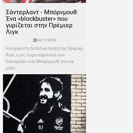
Σάντερλαντ - Μπόρνμουθ:
Ένα «blockbuster» που
γυρίζεται στην Πρέμιερ
Λιγκ
04/11/2025
Η ευχάριστη διπλή έκπληξη της Πρέμιερ
Λιγκ, η ως τώρα παρουσία των
Σάντερλαντ και Μπόρνμουθ, που σε
ρόλο...