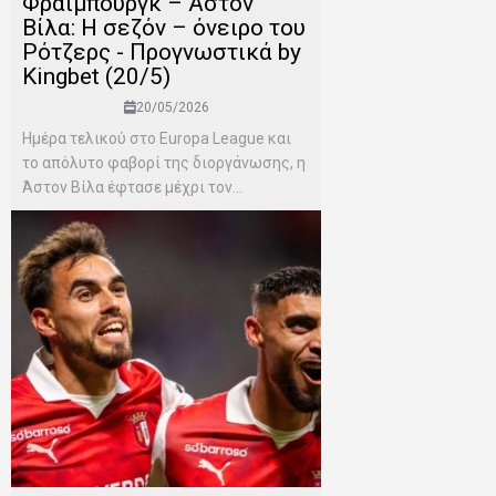
Φράιμπουργκ – Άστον
Βίλα: Η σεζόν – όνειρο του
Ρότζερς - Προγνωστικά by
Kingbet (20/5)
20/05/2026
Ημέρα τελικού στο Europa League και
το απόλυτο φαβορί της διοργάνωσης, η
Άστον Βίλα έφτασε μέχρι τον...