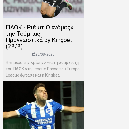
ΠΑΟΚ - Ριέκα: Ο «νόμος»
της Τούμπας -
Προγνωστικά by Kingbet
(28/8)
28/08/2025
Η «ημέρα της κρίσης» για τη συμμετοχή
του ΠΑΟΚ στη League Phase του Europa
League έφτασε και η Kingbet...