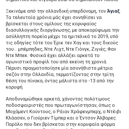
Ξεκινάμε από την ολλανδική υπερδύναμη, τον
Άγιαξ
.
Τα τελευταία χρόνια μάς έχει συνηθίσει να
βρίσκεται στους ομίλους της κορυφαίας
διασυλλογικής διοργάνωσης, με αποκορύφωμα την
ασύλληπτη πορεία μέχρι τα ημιτελικά το 2019, υπό
τις οδηγίες τότε του Έρικ τεν Χαγ και τους δικούς
του… μπέμπηδες, Ντε Λιχτ, Ντε Γιόνγκ, Ζιγιές, Φαν
Ντε Μπεκ. Φυσικά έχει αλλάξει αρκετά το
αγωνιστικό προφίλ του από εκείνη τη χρονιά.
Πέρυσι πραγματοποίησε μία ασυνήθιστα μέτρια
σεζόν στην Ολλανδία, τερματίζοντας στην τρίτη
θέση του πίνακα, όντας μάλιστα στο -13 από την
κορυφή.
Αποδυναμώθηκε αρκετά, χάνοντας πολύτιμους
ποδοσφαιριστές που πρωταγωνίστησαν, όπως ο
Μοχάμεντ Κούντους, ο Ράιαν Χράφενμπερχ, ο Ντέιβι
Κλάασεν, ο Γιούριεν Τίμπερ και ο Έντσον Άλβαρες.
Παρόλο που δεν βρίσκεται στην κορυφαία φόρμα