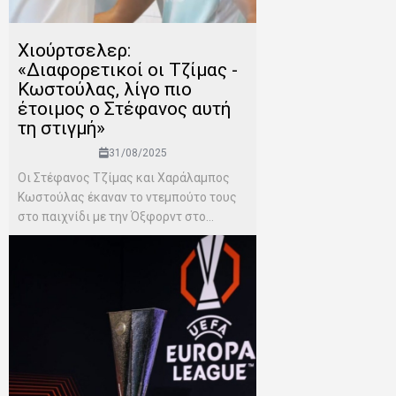
Χιούρτσελερ:
«Διαφορετικοί οι Τζίμας -
Κωστούλας, λίγο πιο
έτοιμος ο Στέφανος αυτή
τη στιγμή»
31/08/2025
Οι Στέφανος Τζίμας και Χαράλαμπος
Κωστούλας έκαναν το ντεμπούτο τους
στο παιχνίδι με την Όξφορντ στο...