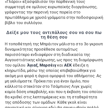
«Γλάροι» εξασφάλισαν την παρθενική τους
συμμετοχή σε ομίλους ευρωπαϊκής διοργάνωσης,
γράφοντας την περσινή τους πορεία στο
πρωτάθλημα με χρυσά γράμματα στην ποδοσφαιρική
βίβλο του συλλόγου.
Δείξε μου τους αντιπάλους σου να σου πω
τη θέση σου
Η τοποθέτησή της Μπράιτον μάλιστα στο 3ο γκρουπ
δυναμικότητας προσέθεσε αυτομάτως
περισσότερο ενδιαφέρον στη διαδικασία της
Αυγουστιάτικης κλήρωσης, ως προς τη διαμόρφωση
του ομίλου.
Άγιαξ
,
Μαρσέιγ
και
ΑΕΚ
έδειξε η
κληρωτίδα, μέσω της οποίας επιβεβαιώθηκε για
ακόμη μια φορά η άγρια ομορφιά του αθλήματος. Ας
μη γελιόμαστε. Πρόκειται για έναν όμιλο, που
κάλλιστα στεκόταν στο Τσάμπιονς Λιγκ χωρίς
καμία δόση υπερβολής, και που η έκβαση του οποίου
θα κριθεί στις λεπτομέρειες και τη σταθερότητα
της απόδοσης των ομάδων. Κάθε γκολ είναι
σημαντικό και σίγουρα εδώ θα σημειωθούν πολλά.