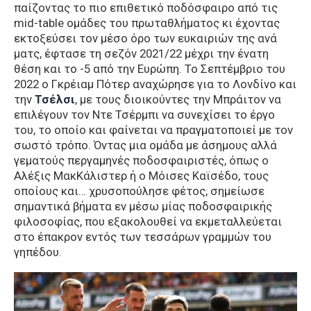
παίζοντας το πιο επιθετικό ποδόσφαιρο από τις
mid-table ομάδες του πρωταθλήματος κι έχοντας
εκτοξεύσει τον μέσο όρο των ευκαιριών της ανά
ματς, έφτασε τη σεζόν 2021/22 μέχρι την ένατη
θέση και το -5 από την Ευρώπη. Το Σεπτέμβριο του
2022 ο Γκρέιαμ Πότερ αναχώρησε για το Λονδίνο και
την
Τσέλσι
, με τους διοικούντες την Μπράιτον να
επιλέγουν τον Ντε Τσέρμπι να συνεχίσει το έργο
του, το οποίο και φαίνεται να πραγματοποιεί με τον
σωστό τρόπο. Όντας μια ομάδα με άσημους αλλά
γεματούς περγαμηνές ποδοσφαιριστές, όπως ο
Αλέξις ΜακΚάλιστερ ή ο Μόισες Καϊσέδο, τους
οποίους και… χρυσοπούλησε φέτος, σημείωσε
σημαντικά βήματα εν μέσω μίας ποδοσφαιρικής
φιλοσοφίας, που εξακολουθεί να εκμεταλλεύεται
στο έπακρον εντός των τεσσάρων γραμμών του
γηπέδου.