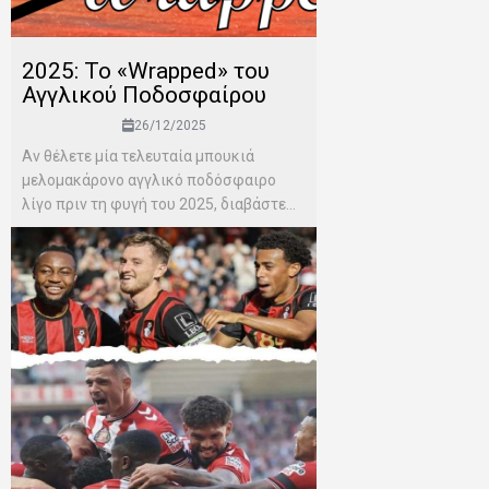
2025: Το «Wrapped» του
Αγγλικού Ποδοσφαίρου
26/12/2025
Αν θέλετε μία τελευταία μπουκιά
μελομακάρονο αγγλικό ποδόσφαιρο
λίγο πριν τη φυγή του 2025, διαβάστε...