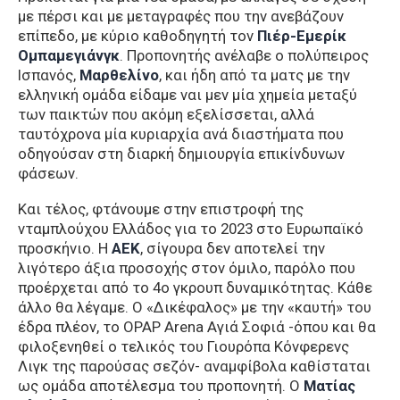
με πέρσι και με μεταγραφές που την ανεβάζουν
επίπεδο, με κύριο καθοδηγητή τον
Πιέρ-Εμερίκ
Ομπαμεγιάνγκ
. Προπονητής ανέλαβε ο πολύπειρος
Ισπανός,
Μαρθελίνο
, και ήδη από τα ματς με την
ελληνική ομάδα είδαμε ναι μεν μία χημεία μεταξύ
των παικτών που ακόμη εξελίσσεται, αλλά
ταυτόχρονα μία κυριαρχία ανά διαστήματα που
οδηγούσαν στη διαρκή δημιουργία επικίνδυνων
φάσεων.
Και τέλος, φτάνουμε στην επιστροφή της
νταμπλούχου Ελλάδος για το 2023 στο Ευρωπαϊκό
προσκήνιο. Η
ΑΕΚ
, σίγουρα δεν αποτελεί την
λιγότερο άξια προσοχής στον όμιλο, παρόλο που
προέρχεται από το 4ο γκρουπ δυναμικότητας. Κάθε
άλλο θα λέγαμε. Ο «Δικέφαλος» με την «καυτή» του
έδρα πλέον, το OPAP Arena Αγιά Σοφιά -όπου και θα
φιλοξενηθεί ο τελικός του Γιουρόπα Κόνφερενς
Λιγκ της παρούσας σεζόν- αναμφίβολα καθίσταται
ως ομάδα αποτέλεσμα του προπονητή. Ο
Ματίας