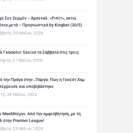
ρί Σεν Ζερμέν – Άρσεναλ: «Ριπίτ», οκτώ
όνια μετά – Προγνωστικά by Kingbet (30/5)
ββατο, 30 Μαΐου, 2026
λ Γκασκόιν: Εκείνα τα Σάββατα στις τρεις
τάρτη, 27 Μαΐου, 2026
ό την Πράγα στην…Πάργα: Πώς η Γουέστ Χαμ
τέρρευσε και υποβιβάστηκε
ίτη, 26 Μαΐου, 2026
ι ΜακΜπέρνι: Aπό την αμφισβήτηση, με τη
λ στην Premier League!
ββατο, 23 Μαΐου, 2026