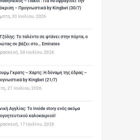
ναθηναϊκός – Πάκσι : Για να σφραγίσει την
όκριση – Προγνωστικά by Kingbet (30/7)
μπτη, 30 Ιουλίου, 2026
 Τζόλης: Το ταλέντο σε φτάνει στην πόρτα, ο
ρώτας σε βάζει στο… Emirates
ρασκευή, 24 Ιουλίου, 2026
ουρμ Γκρατς – Χαρτς: Η δύναμη της έδρας –
ογνωστικά by Kingbet (21/7)
ίτη, 21 Ιουλίου, 2026
νική Αγγλίας: Το inside story ενός ακόμα
ογοητευτικού καλοκαιριού!
ρασκευή, 17 Ιουλίου, 2026