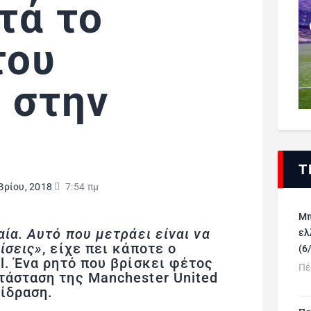
τά το
του
 στην
Τ
βρίου, 2018
7:54 πμ
Μπ
αία. Αυτό που μετράει είναι να
ελ
ίσεις»
, είχε πει κάποτε ο
(6
l. Ένα ρητό που βρίσκει φέτος
Πέ
τάσταση της Manchester United
ίδραση.