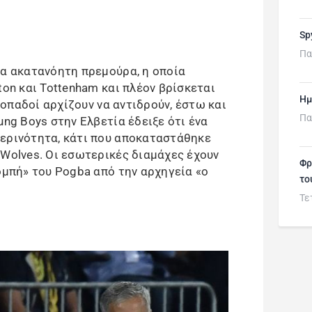
Sp
Πα
ια ακατανόητη πρεμούρα, η οποία
ton και Tottenham και πλέον βρίσκεται
Ημ
ι οπαδοί αρχίζουν να αντιδρούν, έστω και
Πα
ung Boys στην Ελβετία έδειξε ότι ένα
μερινότητα, κάτι που αποκαταστάθηκε
 Wolves. Οι εσωτερικές διαμάχες έχουν
Φρ
ομπή» του Pogba από την αρχηγεία «ο
το
Τε