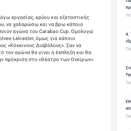
Πα
πρ
Πέ
όγω εργασίας, κρύου και εξεταστικής
ου, να χαλαρώσω και να βρω κάποιο
ποιον αγώνα του Carabao Cup. Oμολογώ
Χ.
lves-Leicester, όμως για κάποιο
ιδ
υς «Κόκκινους Διαβόλους». Σαν να
Πα
ό τον αγώνα θα γίνει η έκπληξη και θα
ην πρόκριση στο «Θέατρο των Ονείρων».
Στ
Πρ
Τρ
Εθ
απ
Πα