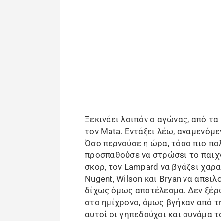
Ξεκινάει λοιπόν ο αγώνας, από τα
τον Mata. Εντάξει λέω, αναμενόμε
Όσο περνούσε η ώρα, τόσο πιο πολ
προσπαθούσε να στρώσει το παιχν
σκορ, τον Lampard να βγάζει χαρ
Nugent, Wilson και Bryan να απει
δίχως όμως αποτέλεσμα. Δεν ξέρω
στο ημίχρονο, όμως βγήκαν από την
αυτοί οι γηπεδούχοι και συνάμα 