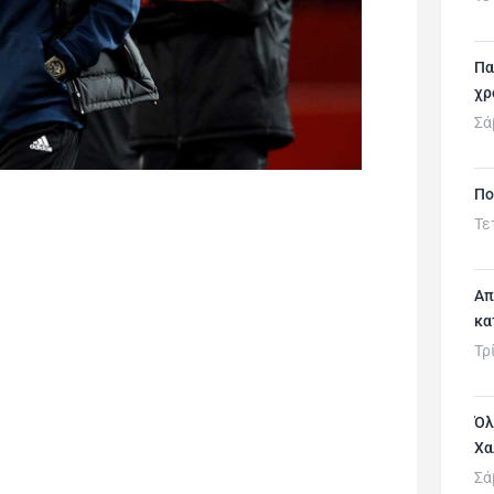
Πα
χρ
Σά
Πο
Τε
Απ
κα
Τρ
Όλ
Χα
Σά