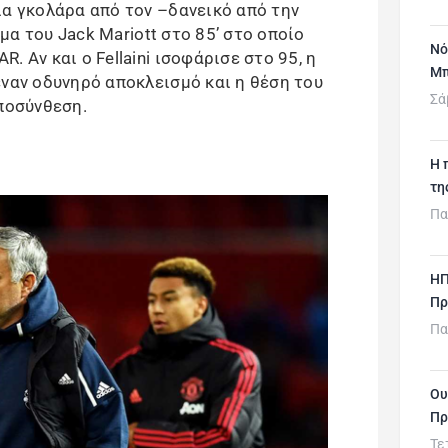
ια γκολάρα από τον –δανεικό από την
ρμα του Jack Mariott στο 85’ στο οποίο
Νό
 Αν και o Fellaini ισοφάρισε στο 95, η
Μπ
έναν οδυνηρό αποκλεισμό και η θέση του
Σά
αποσύνθεση.
H 
τη
Πα
ΗΠ
Πρ
Πα
Ου
Πρ
Τε