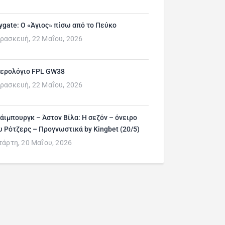
ygate: Ο «Άγιος» πίσω από το Πεύκο
ρασκευή, 22 Μαΐου, 2026
ερολόγιο FPL GW38
ρασκευή, 22 Μαΐου, 2026
άιμπουργκ – Άστον Βίλα: Η σεζόν – όνειρο
υ Ρότζερς – Προγνωστικά by Kingbet (20/5)
τάρτη, 20 Μαΐου, 2026