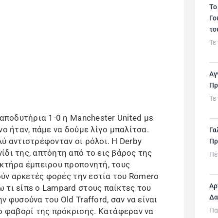
Το
Γο
το
Τε
Αγ
Πρ
Τε
 αποδυτήρια 1-0 η Manchester United με
νο ήταν, πάμε να δούμε λίγο μπαλίτσα.
Γα
ύ αντιστρέφονταν οι ρόλοι. H Derby
Πρ
ίδι της, απτόητη από το εις βάρος της
Πέ
ακτήρα έμπειρου προπονητή, τους
λούν αρκετές φορές την εστία του Romero
Αρ
 τι είπε ο Lampard στους παίκτες του
Δα
 φυσούνα του Old Trafford, σαν να είναι
το φαβορί της πρόκρισης. Κατάφεραν να
Πα