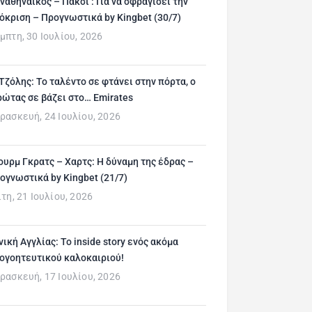
ναθηναϊκός – Πάκσι : Για να σφραγίσει την
όκριση – Προγνωστικά by Kingbet (30/7)
μπτη, 30 Ιουλίου, 2026
 Τζόλης: Το ταλέντο σε φτάνει στην πόρτα, ο
ρώτας σε βάζει στο… Emirates
ρασκευή, 24 Ιουλίου, 2026
ουρμ Γκρατς – Χαρτς: Η δύναμη της έδρας –
ογνωστικά by Kingbet (21/7)
ίτη, 21 Ιουλίου, 2026
νική Αγγλίας: Το inside story ενός ακόμα
ογοητευτικού καλοκαιριού!
ρασκευή, 17 Ιουλίου, 2026