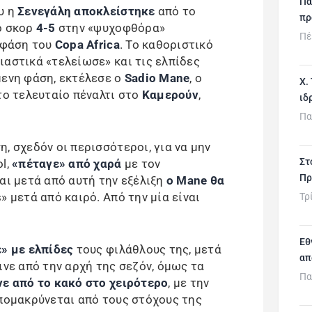
Πα
υ η
Σενεγάλη αποκλείστηκε
από το
πρ
ό σκορ
4-5
στην «ψυχοφθόρα»
Πέ
ή φάση του
Copa Africa
. Το καθοριστικό
ιαστικά «τελείωσε» και τις ελπίδες
μενη φάση, εκτέλεσε ο
Sadio Mane
, ο
Χ.
το τελευταίο πέναλτι στο
Καμερούν
,
ιδ
Πα
, σχεδόν οι περισσότεροι, για να μην
Στ
l,
«πέταγε» από χαρά
με τον
Πρ
αι μετά από αυτή την εξέλιξη
ο Mane θα
» μετά από καιρό. Από την μία είναι
Τρ
Εθ
» με ελπίδες
τους φιλάθλους της, μετά
απ
ινε από την αρχή της σεζόν, όμως τα
Πα
νε από το κακό στο χειρότερο
, με την
απομακρύνεται από τους στόχους της