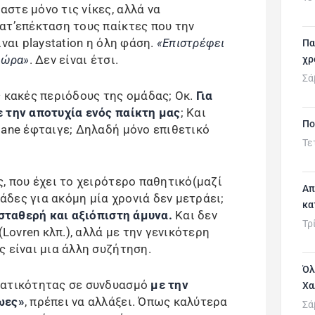
στε μόνο τις νίκες, αλλά να
ατ’επέκταση τους παίκτες που την
είναι playstation η όλη φάση.
«Επιστρέφει
Πα
τώρα»
. Δεν είναι έτσι.
χρ
Σά
 κακές περιόδους της ομάδας; Οκ.
Για
 την αποτυχία ενός παίκτη μας
; Και
Πο
Mane έφταιγε; Δηλαδή μόνο επιθετικό
Τε
, που έχει το χειρότερο παθητικό(μαζί
Απ
μάδες για ακόμη μία χρονιά δεν μετράει;
κα
 σταθερή και αξιόπιστη άμυνα.
Και δεν
Τρ
(Lovren κλπ.), αλλά με την γενικότερη
 είναι μια άλλη συζήτηση.
Όλ
ματικότητας σε συνδυασμό
με την
Χα
ωες»
, πρέπει να αλλάξει. Όπως καλύτερα
Σά