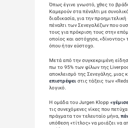
Όπως έγινε γνωστό, χθες το βράδ
Καμερούν στα πέναλτι με συνολικ
διαδικασία, για την προημιτελικ
πέναλτι των Σενεγαλέζων που ουσ
τους για πρόκριση τους στην επό
οποίος και αστόχησε, «δίνοντας» 
όπου ήταν εύστοχο.
Μετά από την συγκεκριμένη είδηση
πω το 95% των φίλων της Liverpoo
αποκλεισμό της Σενεγάλης, μιας κ
επιστρέψει
στις τάξεις των «Reds
λογικό.
Η ομάδα του Jurgen Klopp
«γέμισε
τις συνεχόμενες νίκες που πετύχα
πράγματα τον τελευταίο μήνα,
πά
υπόθεση «τίτλος» να μοιάζει να 