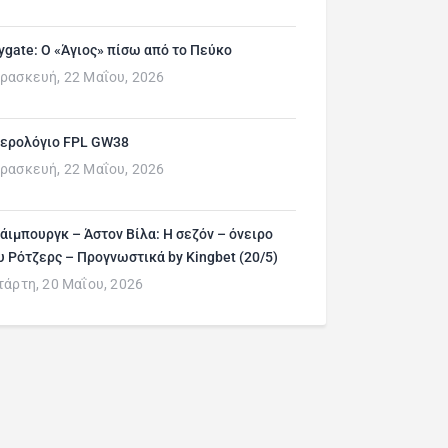
ygate: Ο «Άγιος» πίσω από το Πεύκο
ρασκευή, 22 Μαΐου, 2026
ερολόγιο FPL GW38
ρασκευή, 22 Μαΐου, 2026
άιμπουργκ – Άστον Βίλα: Η σεζόν – όνειρο
υ Ρότζερς – Προγνωστικά by Kingbet (20/5)
τάρτη, 20 Μαΐου, 2026