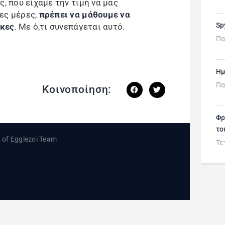
ς, που είχαμε την τιμή να μας
ες μέρες,
πρέπει να μάθουμε να
Sp
ίκες
. Με ό,τι συνεπάγεται αυτό.
Πα
Ημ
Πα
Κοινοποίηση:
Φρ
το
Τε