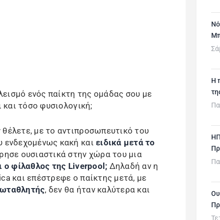
Νό
Μπ
Σά
H 
τη
εισμό ενός παίκτη της ομάδας σου με
ι και τόσο φυσιολογική;
Πα
 θέλετε, με το αντιπροσωπευτικό του
ΗΠ
υ ενδεχομένως κακή και
ειδικά μετά το
Πρ
έρησε ουσιαστικά στην χώρα του μια
Πα
ι ο φίλαθλος της Liverpool;
Δηλαδή αν η
ca και επέστρεφε ο παίκτης μετά, με
ωταθλητής
, δεν θα ήταν καλύτερα και
Ου
Πρ
Τε