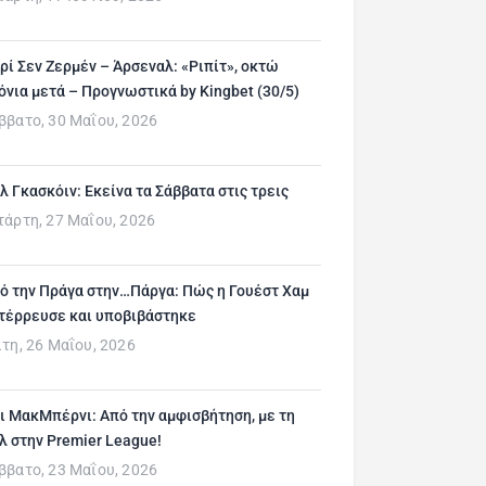
ρί Σεν Ζερμέν – Άρσεναλ: «Ριπίτ», οκτώ
όνια μετά – Προγνωστικά by Kingbet (30/5)
ββατο, 30 Μαΐου, 2026
λ Γκασκόιν: Εκείνα τα Σάββατα στις τρεις
τάρτη, 27 Μαΐου, 2026
ό την Πράγα στην…Πάργα: Πώς η Γουέστ Χαμ
τέρρευσε και υποβιβάστηκε
ίτη, 26 Μαΐου, 2026
ι ΜακΜπέρνι: Aπό την αμφισβήτηση, με τη
λ στην Premier League!
ββατο, 23 Μαΐου, 2026