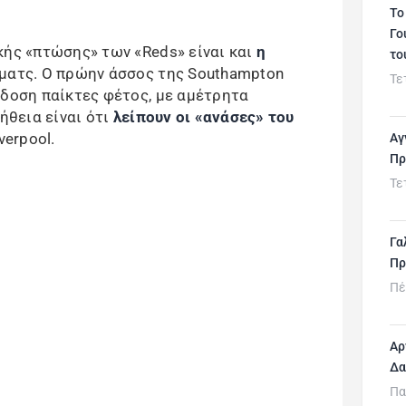
Το
Γο
κής «πτώσης» των «Reds» είναι και
η
το
ματς. Ο πρώην άσσος της Southampton
Τε
όδοση παίκτες φέτος, με αμέτρητα
ήθεια είναι ότι
λείπουν οι «ανάσες» του
verpool.
Αγ
Πρ
Τε
Γα
Πρ
Πέ
Αρ
Δα
Πα