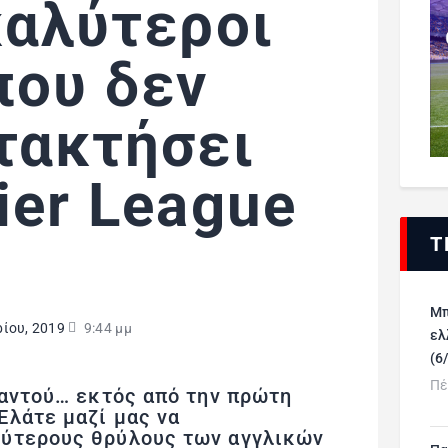
καλύτεροι
που δεν
τακτήσει
ier League
Τ
Μπ
ρίου, 2019
9:44 μμ
ελ
(6
Πέ
παντού… εκτός από την πρώτη
Ελάτε μαζί μας να
λύτερους θρύλους των αγγλικών