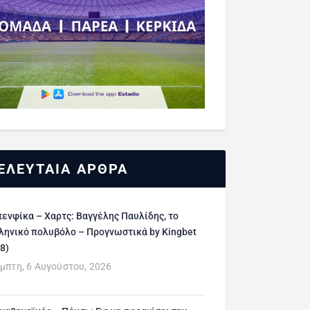
ΕΛΕΥΤΑΙΑ ΑΡΘΡΑ
ενφίκα – Χαρτς: Βαγγέλης Παυλίδης, το
ληνικό πολυβόλο – Προγνωστικά by Kingbet
/8)
μπτη, 6 Αυγούστου, 2026