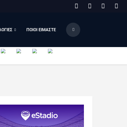
ΟΓΙΕΣ
ΠΟΙΟΙ ΕΙΜΑΣΤΕ