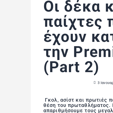
Οι δέκα 
παίχτες 
έχουν κα
την Prem
(Part 2)
3 Ιανουα
Γκολ, ασίστ και πρωτιές 
θέση του πρωταθλήματος. 
απαριθμήσουμε τους μεγα