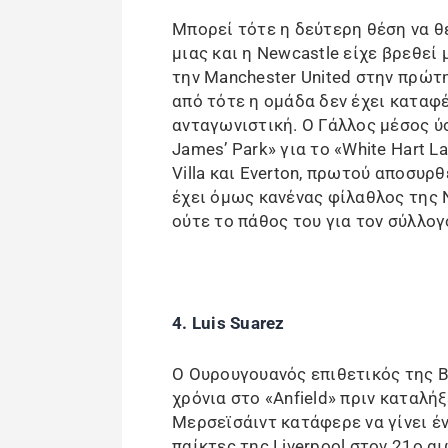
Μπορεί τότε η δεύτερη θέση να θ
μιας και η Newcastle είχε βρεθεί
την Manchester United στην πρώτ
από τότε η ομάδα δεν έχει καταφ
ανταγωνιστική. Ο Γάλλος μέσος ύ
James’ Park» για το «White Hart L
Villa και Everton, πρωτού αποσυρ
έχει όμως κανένας φίλαθλος της N
ούτε το πάθος του για τον σύλλογ
4. Luis Suarez
Ο Ουρουγουανός επιθετικός της B
χρόνια στο «Anfield» πριν καταλή
Μερσεϊσάιντ κατάφερε να γίνει έν
παίκτες της Liverpool στον 21ο αι