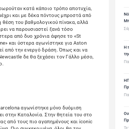
εωρούταν κατά κάποιο τρόπο αποτυχία,
Νό
 μέχρι και με δέκα πόντους μπροστά από
Μπ
η θέση του βαθμολογικού πίνακα, αλλά
Σά
έρει να παρουσιαστεί ξανά τόσο
στερα από δυο χρόνια άφησε το «St
ane» και ύστερα αγωνίστηκε για Aston
H 
θεί από την ενεργό δράση. Όπως και να
τη
ewcastle δε θα ξεχάσει τον Γάλλο μέσο,
Πα
ο.
ΗΠ
Πρ
Πα
arcelona αγωνίστηκε μόνο δυόμιση
Ου
ξει στην Καταλονία. Στην θητεία του στο
Πρ
ας από τους πιο αγαπημένους και iconic
ώνα. Πιο συγκεκριμένα, όλοι θα τον
Τε