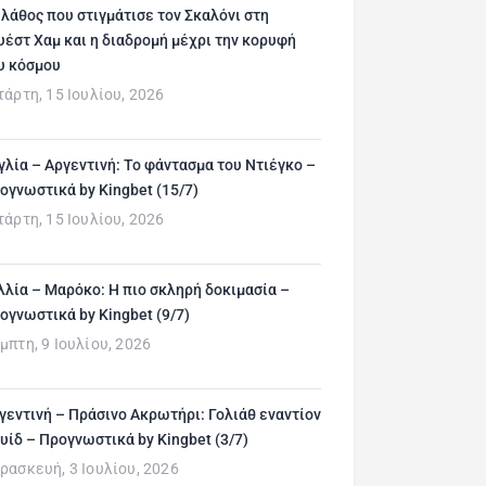
 λάθος που στιγμάτισε τον Σκαλόνι στη
υέστ Χαμ και η διαδρομή μέχρι την κορυφή
υ κόσμου
τάρτη, 15 Ιουλίου, 2026
γλία – Αργεντινή: Το φάντασμα του Ντιέγκο –
ογνωστικά by Kingbet (15/7)
τάρτη, 15 Ιουλίου, 2026
λλία – Μαρόκο: Η πιο σκληρή δοκιμασία –
ογνωστικά by Kingbet (9/7)
μπτη, 9 Ιουλίου, 2026
γεντινή – Πράσινο Ακρωτήρι: Γολιάθ εναντίον
υίδ – Προγνωστικά by Kingbet (3/7)
ρασκευή, 3 Ιουλίου, 2026