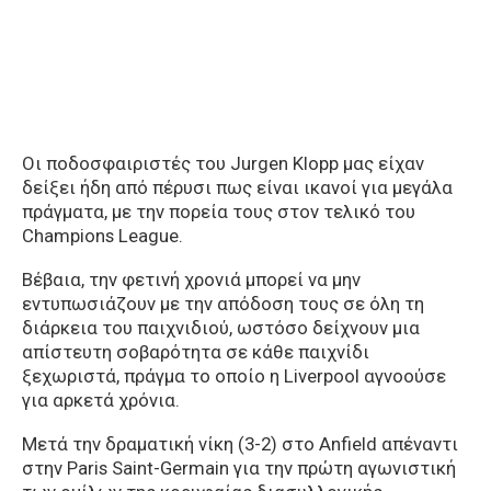
Οι ποδοσφαιριστές του Jurgen Klopp μας είχαν
δείξει ήδη από πέρυσι πως είναι ικανοί για μεγάλα
πράγματα, με την πορεία τους στον τελικό του
Champions League.
Βέβαια, την φετινή χρονιά μπορεί να μην
εντυπωσιάζουν με την απόδοση τους σε όλη τη
διάρκεια του παιχνιδιού, ωστόσο δείχνουν μια
απίστευτη σοβαρότητα σε κάθε παιχνίδι
ξεχωριστά, πράγμα το οποίο η Liverpool αγνοούσε
για αρκετά χρόνια.
Μετά την δραματική νίκη (3-2) στο Anfield απέναντι
στην Paris Saint-Germain για την πρώτη αγωνιστική