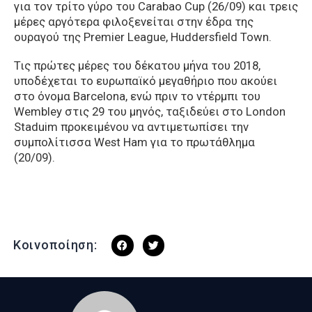
για τον τρίτο γύρο του Carabao Cup (26/09) και τρεις
μέρες αργότερα φιλοξενείται στην έδρα της
ουραγού της Premier League, Huddersfield Town.
Τις πρώτες μέρες του δέκατου μήνα του 2018,
υποδέχεται το ευρωπαϊκό μεγαθήριο που ακούει
στο όνομα Barcelona, ενώ πριν το ντέρμπι του
Wembley στις 29 του μηνός, ταξιδεύει στο London
Staduim προκειμένου να αντιμετωπίσει την
συμπολίτισσα West Ham για το πρωτάθλημα
(20/09).
Κοινοποίηση: