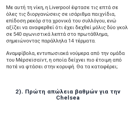
Με αυτή τη νίκη, η Liverpool έφτασε τις επτά σε
όλες τις διοργανώσεις σε ισάριθμα παιχνίδια,
επίδοση ρεκόρ στα χρονικά του συλλόγου, ενώ
αξίζει να αναφερθεί ότι έχει δεχθεί μόλις δύο γκολ
σε 540 αγωνιστικά λεπτά στο πρωτάθλημα,
σημειώνοντας παράλληλα 14 τέρματα.
Αναμφίβολα, εντυπωσιακά νούμερα από την ομάδα
του Μέρσεϊσαϊντ, η οποία δείχνει πιο έτοιμη από
ποτέ να φτάσει στην κορυφή. Θα τα καταφέρει;
2). Πρώτη απώλεια βαθμών για την
Chelsea