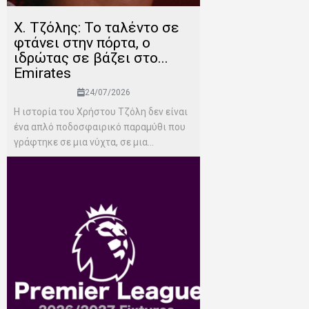
Χ. Τζόλης: Το ταλέντο σε
φτάνει στην πόρτα, ο
ιδρώτας σε βάζει στο...
Emirates
24/07/2026
Η ιστορία του Χρήστου Τζόλη δεν είναι
ένα απλό ποδοσφαιρικό παραμύθι που
γράφτηκε σε μια νύχτα, σε μια...