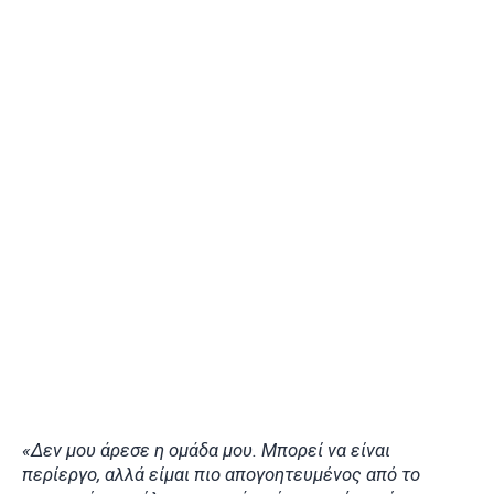
«Δεν μου άρεσε η ομάδα μου. Μπορεί να είναι
περίεργο, αλλά είμαι πιο απογοητευμένος από το