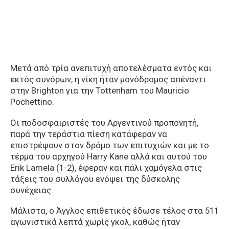
Μετά από τρία ανεπιτυχή αποτελέσματα εντός και
εκτός συνόρων, η νίκη ήταν μονόδρομος απέναντι
στην Brighton για την Tottenham του Mauricio
Pochettino.
Οι ποδοσφαιριστές του Αργεντινού προπονητή,
παρά την τεράστια πίεση κατάφεραν να
επιστρέψουν στον δρόμο των επιτυχιών και με το
τέρμα του αρχηγού Harry Kane αλλά και αυτού του
Erik Lamela (1-2), έφεραν και πάλι χαμόγελα στις
τάξεις του συλλόγου ενόψει της δύσκολης
συνέχειας.
Μάλιστα, ο Άγγλος επιθετικός έδωσε τέλος στα 511
αγωνιστικά λεπτά χωρίς γκολ, καθώς ήταν