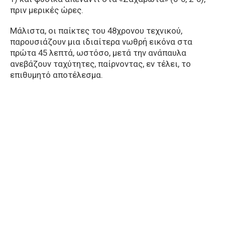
πριν μερικές ώρες.
Μάλιστα, οι παίκτες του 48χρονου τεχνικού,
παρουσιάζουν μια ιδιαίτερα νωθρή εικόνα στα
πρώτα 45 λεπτά, ωστόσο, μετά την ανάπαυλα
ανεβάζουν ταχύτητες, παίρνοντας, εν τέλει, το
επιθυμητό αποτέλεσμα.