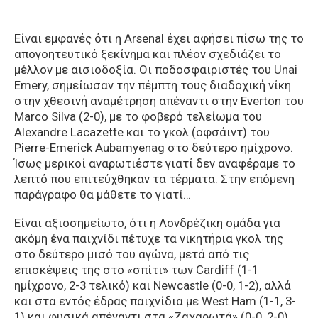
Είναι εμφανές ότι η Arsenal έχει αφήσει πίσω της το
απογοητευτικό ξεκίνημα και πλέον σχεδιάζει το
μέλλον με αισιοδοξία. Οι ποδοσφαιριστές του Unai
Emery, σημείωσαν την πέμπτη τους διαδοχική νίκη
στην χθεσινή αναμέτρηση απέναντι στην Everton του
Marco Silva (2-0), με το φοβερό τελείωμα του
Alexandre Lacazette και το γκολ (οφσάιντ) του
Pierre-Emerick Aubamyenag στο δεύτερο ημίχρονο.
Ίσως μερικοί αναρωτιέστε γιατί δεν αναφέραμε τo
λεπτό που επιτεύχθηκαν τα τέρματα. Στην επόμενη
παράγραφο θα μάθετε το γιατί…
Είναι αξιοσημείωτο, ότι η Λονδρέζικη ομάδα για
ακόμη ένα παιχνίδι πέτυχε τα νικητήρια γκολ της
στο δεύτερο μισό του αγώνα, μετά από τις
επισκέψεις της στο «σπίτι» των Cardiff (1-1
ημίχρονο, 2-3 τελικό) και Newcastle (0-0, 1-2), αλλά
και στα εντός έδρας παιχνίδια με West Ham (1-1, 3-
1) και φυσικά απέναντι στα «Ζαχαρωτά» (0-0, 2-0),