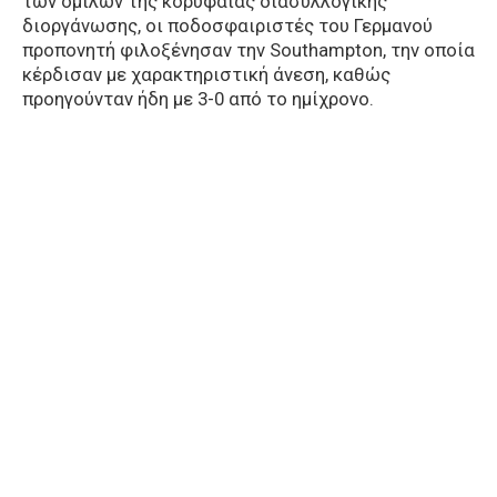
των ομίλων της κορυφαίας διασυλλογικής
διοργάνωσης, οι ποδοσφαιριστές του Γερμανού
προπονητή φιλοξένησαν την Southampton, την οποία
κέρδισαν με χαρακτηριστική άνεση, καθώς
προηγούνταν ήδη με 3-0 από το ημίχρονο.