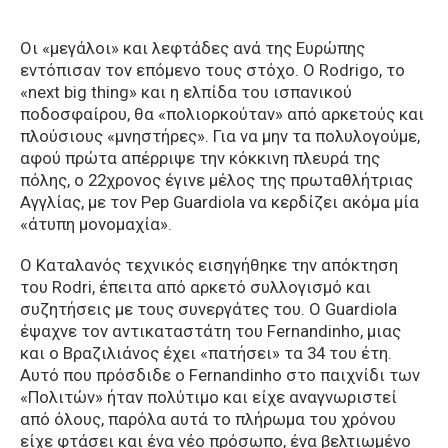
Οι «μεγάλοι» και λεφτάδες ανά της Ευρώπης
εντόπισαν τον επόμενο τους στόχο. Ο Rodrigo, το
«next big thing» και η ελπίδα του ισπανικού
ποδοσφαίρου, θα «πολιορκούταν» από αρκετούς και
πλούσιους «μνηστήρες». Για να μην τα πολυλογούμε,
αφού πρώτα απέρριψε την κόκκινη πλευρά της
πόλης, ο 22χρονος έγινε μέλος της πρωταθλήτριας
Αγγλίας, με τον Pep Guardiola να κερδίζει ακόμα μία
«άτυπη μονομαχία».
Ο Καταλανός τεχνικός εισηγήθηκε την απόκτηση
του Rodri, έπειτα από αρκετό συλλογισμό και
συζητήσεις με τους συνεργάτες του. Ο Guardiola
έψαχνε τον αντικαταστάτη του Fernandinho, μιας
και ο Βραζιλιάνος έχει «πατήσει» τα 34 του έτη.
Αυτό που πρόσδιδε ο Fernandinho στο παιχνίδι των
«Πολιτών» ήταν πολύτιμο και είχε αναγνωριστεί
από όλους, παρόλα αυτά το πλήρωμα του χρόνου
είχε φτάσει και ένα νέο πρόσωπο, ένα βελτιωμένο