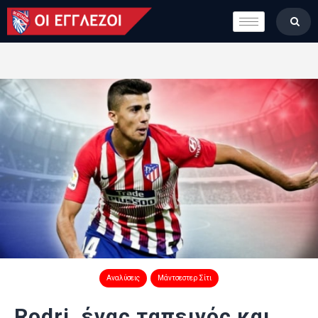
LONDON CALLING
ΚΑΤΗΓΟΡΙΕΣ
ΣΤΗΛΕΣ
ΒΑΘΜΟΛΟΓΙΕΣ
ΟΜΑΔΕΣ
ΠΟΙΟΙ ΕΙΜΑΣΤΕ
Αναλύσεις
Μάντσεστερ Σίτι
Rodri, ένας ταπεινός και