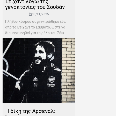
Έτιχαντ λόγω της
γενοκτονίας του Σουδάν
03/11/2025
Πλήθος κόσμου συγκεντρώθηκε έξω
από το Έτιχαντ το Σάββατο, ώστε να
διαμαρτυρηθεί για το ρόλο του Σέικ...
Η δίκη της Άρσεναλ: