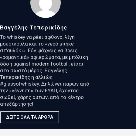
Βαγγέλης Τεπερικίδης
Το whiskey να ρέει άφθονο, λίγη
μουσικούλα και το «νερό μπήκε
στ’αυλάκι». Εάν ψάχνεις να βρεις
«ρομαντικά» αφιερώματα, με μπόλικη
δόση against modern football, είσαι
στο σωστό μέρος. Βαγγέλης
Τεπερεκίδης η αλλιώς
#glassofwhiskey. Δηλώνει παρών από
την «γέννηση» των ΕΥΑΠ, έχοντας
σωθεί, χάρης αυτών, από το κέντρο
απεξάρτησης!
ΔΕΙΤΕ ΟΛΑ ΤΑ ΑΡΘΡΑ