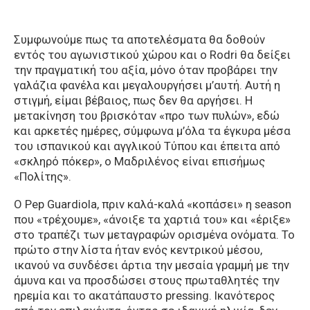
Συμφωνούμε πως τα αποτελέσματα θα δοθούν
εντός του αγωνιστικού χώρου και ο Rodri θα δείξει
την πραγματική του αξία, μόνο όταν προβάρει την
γαλάζια φανέλα και μεγαλουργήσει μ’αυτή. Αυτή η
στιγμή, είμαι βέβαιος, πως δεν θα αργήσει. Η
μετακίνηση του βρισκόταν «προ των πυλών», εδώ
και αρκετές ημέρες, σύμφωνα μ’όλα τα έγκυρα μέσα
του ισπανικού και αγγλικού Τύπου και έπειτα από
«σκληρό πόκερ», ο Μαδριλένος είναι επισήμως
«Πολίτης».
Ο Pep Guardiola, πριν καλά-καλά «κοπάσει» η season
που «τρέχουμε», «άνοιξε τα χαρτιά του» και «έριξε»
στο τραπέζι των μεταγραφών ορισμένα ονόματα. Το
πρώτο στην λίστα ήταν ενός κεντρικού μέσου,
ικανού να συνδέσει άρτια την μεσαία γραμμή με την
άμυνα και να προσδώσει στους πρωταθλητές την
ηρεμία και το ακατάπαυστο pressing. Ικανότερος