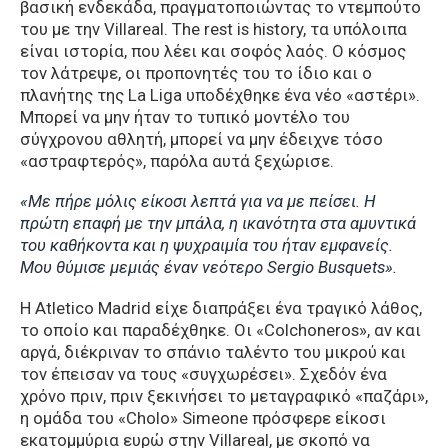
βασική ενδεκάδα, πραγματοποιώντας το ντεμπούτο
του με την Villareal. The rest is history, τα υπόλοιπα
είναι ιστορία, που λέει και σοφός λαός. Ο κόσμος
τον λάτρεψε, οι προπονητές του το ίδιο και ο
πλανήτης της La Liga υποδέχθηκε ένα νέο «αστέρι».
Μπορεί να μην ήταν το τυπικό μοντέλο του
σύγχρονου αθλητή, μπορεί να μην έδειχνε τόσο
«αστραφτερός», παρόλα αυτά ξεχώρισε.
«Με πήρε μόλις είκοσι λεπτά για να με πείσει. Η
πρώτη επαφή με την μπάλα, η ικανότητα στα αμυντικά
του καθήκοντα και η ψυχραιμία του ήταν εμφανείς.
Μου θύμισε μεμιάς έναν νεότερο Sergio Busquets».
Η Atletico Madrid είχε διαπράξει ένα τραγικό λάθος,
το οποίο και παραδέχθηκε. Οι «Colchoneros», αν και
αργά, διέκριναν το σπάνιο ταλέντο του μικρού και
τον έπεισαν να τους «συγχωρέσει». Σχεδόν ένα
χρόνο πριν, πριν ξεκινήσει το μεταγραφικό «παζάρι»,
η ομάδα του «Cholo» Simeone πρόσφερε είκοσι
εκατομμύρια ευρώ στην Villareal, με σκοπό να