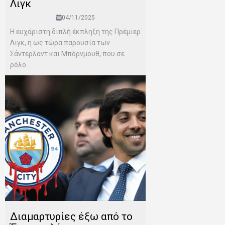
Λιγκ
04/11/2025
Η ευχάριστη διπλή έκπληξη της Πρέμιερ
Λιγκ, η ως τώρα παρουσία των
Σάντερλαντ και Μπόρνμουθ, που σε
ρόλο...
Διαμαρτυρίες έξω από το