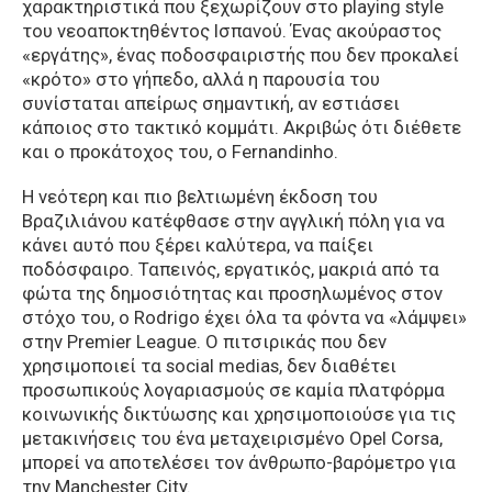
χαρακτηριστικά που ξεχωρίζουν στο playing style
του νεοαποκτηθέντος Ισπανού. Ένας ακούραστος
«εργάτης», ένας ποδοσφαιριστής που δεν προκαλεί
«κρότο» στο γήπεδο, αλλά η παρουσία του
συνίσταται απείρως σημαντική, αν εστιάσει
κάποιος στο τακτικό κομμάτι. Ακριβώς ότι διέθετε
και ο προκάτοχος του, ο Fernandinho.
Η νεότερη και πιο βελτιωμένη έκδοση του
Βραζιλιάνου κατέφθασε στην αγγλική πόλη για να
κάνει αυτό που ξέρει καλύτερα, να παίξει
ποδόσφαιρο. Ταπεινός, εργατικός, μακριά από τα
φώτα της δημοσιότητας και προσηλωμένος στον
στόχο του, ο Rodrigo έχει όλα τα φόντα να «λάμψει»
στην Premier League. Ο πιτσιρικάς που δεν
χρησιμοποιεί τα social medias, δεν διαθέτει
προσωπικούς λογαριασμούς σε καμία πλατφόρμα
κοινωνικής δικτύωσης και χρησιμοποιούσε για τις
μετακινήσεις του ένα μεταχειρισμένο Opel Corsa,
μπορεί να αποτελέσει τον άνθρωπο-βαρόμετρο για
την Manchester City.