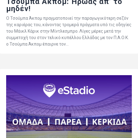
Τσούμπα Άκπομ: Ήρωας απ’ το
μηδέν!
Ο Τσούμπα Άκπομ πραγματοποιεί την παραγωγικότερη σεζόν
της καριέρας του, κάνοντας τρομερά πράγματα υπό τις οδηγίες
του Μάικλ Κάρικ στην Μίντλεσμπρο. Λίγες μέρες μετά την
συμμετοχή του στον τελικό κυπέλλου Ελλάδας με τον Π.Α.Ο.Κ.
ο Τσούμπα Άκπομ έπαιρνε τον…