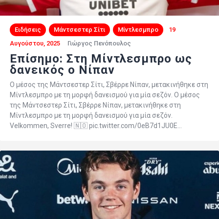
Ειδήσεις
Μάντσεστερ Σίτι
Μίντλεσμπρο
19
Αυγούστου, 2025
Γιώργος Πενόπουλος
Επίσημο: Στη Μίντλεσμπρο ως
δανεικός ο Νίπαν
Ο μέσος της Μάντσεστερ Σίτι, Σβέρρε Νίπαν, μετακινήθηκε στη
Μίντλεσμπρο με τη μορφή δανεισμού για μία σεζόν. Ο μέσος
της Μάντσεστερ Σίτι, Σβέρρε Νίπαν, μετακινήθηκε στη
Μίντλεσμπρο με τη μορφή δανεισμού για μία σεζόν.
Velkommen, Sverre! 🇳🇴 pic.twitter.com/0eB7d1JU0E…