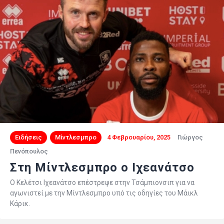
Ειδήσεις
Μίντλεσμπρο
4 Φεβρουαρίου, 2025
Γιώργος
Πενόπουλος
Στη Μίντλεσμπρο ο Ιχεανάτσο
Ο Κελέτσι Ιχεανάτσο επέστρεψε στην Τσάμπιονσιπ για να
αγωνιστεί με την Μίντλεσμπρο υπό τις οδηγίες του Μάικλ
Κάρικ.