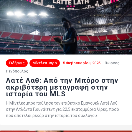
Ειδήσεις
Μίντλεσμπρο
5 Φεβρουαρίου, 2025
Γιώργος
Πενόπουλος
Λατέ Λαθ: Από την Μπόρο στην
ακριβότερη μεταγραφή στην
ιστορία του MLS
Η Μίντλεσμπρο πούλησε τον επιθετικό Εμανουέλ Λατέ Λαθ
στην Ατλάντα Γιουνάιτεντ για 22,5 εκατομμύρια λίρες, ποσό
που αποτελεί ρεκόρ στην ιστορία του συλλόγου.