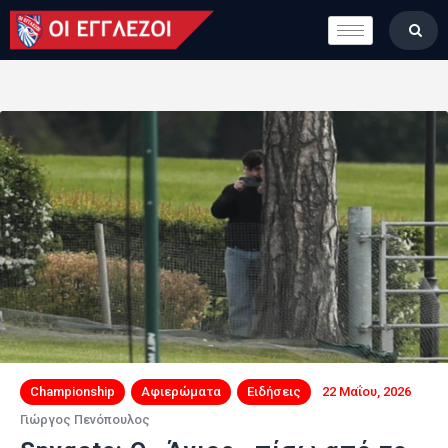
LONDON CALLING
ΚΑΤΗΓΟΡΙΕΣ
ΣΤΗΛΕΣ
ΒΑΘΜΟΛΟΓΙΕΣ
ΟΜΑΔΕΣ
ΠΟΙΟΙ ΕΙΜΑΣΤΕ
Championship
Αφιερώματα
Ειδήσεις
22 Μαΐου, 2026
Γιώργος Πενόπουλος