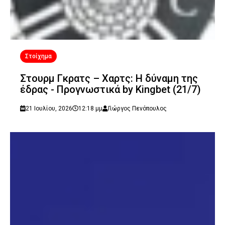
Στοίχημα
Στουρμ Γκρατς – Χαρτς: Η δύναμη της
έδρας - Προγνωστικά by Kingbet (21/7)
21 Ιουλίου, 2026
12:18 μμ
Γιώργος Πενόπουλος