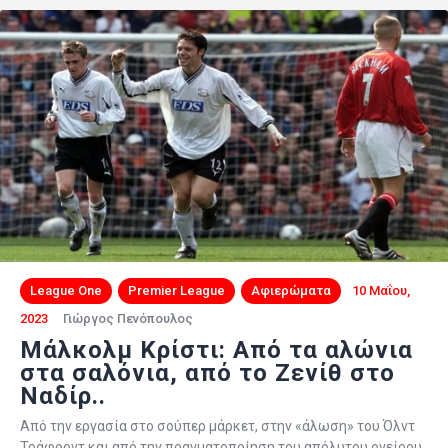
League One
Premier League
Αφιερώματα
10 Μαΐου,
2023
Γιώργος Πενόπουλος
Μάλκολμ Κρίστι: Από τα αλώνια
στα σαλόνια, από το Ζενίθ στο
Ναδίρ..
Aπό την εργασία στο σούπερ μάρκετ, στην «άλωση» του Όλντ
Τράφορντ και από την πραγματοποίηση του απόλυτου ονείρου