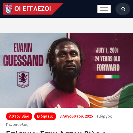
LONDON CALLING
ΚΑΤΗΓΟΡΙΕΣ
ΣΤΗΛΕΣ
ΒΑΘΜΟΛΟΓΙΕΣ
ΟΜΑΔΕΣ
ΠΟΙΟΙ ΕΙΜΑΣΤΕ
Άστον Βίλα
Ειδήσεις
8 Αυγούστου, 2025
Γιώργος
Πενόπουλος