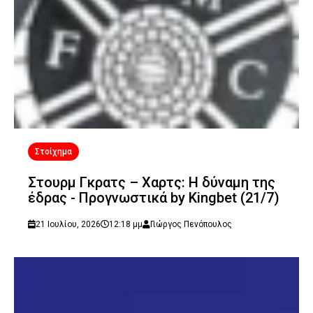
Στοίχημα
Στουρμ Γκρατς – Χαρτς: Η δύναμη της
έδρας - Προγνωστικά by Kingbet (21/7)
21 Ιουλίου, 2026
12:18 μμ
Γιώργος Πενόπουλος