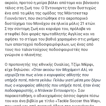
ακραίο, προτού η μοίρα βάλει απότομο και βάναυσο
τέλος στη ζωή του. Ο Έντουαρντς ήταν δυστυχώς
ένα από τα μέλη της ομάδας της Μάντσεστερ
Γιουνάιτεντ, που σκοτώθηκε στο αεροπορικό
δυστύχημα του Μονάχου σε ηλικία μόλις 21 ετών.
Στην σύντομη ζωή και καριέρα του, πρόλαβε να
στεφθεί δύο φορές πρωταθλητής Αγγλίας και να
αφήσει το στίγμα του βαθιά χαραγμένο στις μνήμες
των απανταχού ποδοσφαιρόφιλων, ως ένας από
τους πιο ταλαντούχους ποδοσφαιριστές που
γνώρισε ο πλανήτης.
Ο προπονητής της εθνικής Ουαλίας, Τζίμι Μέρφι,
είχε δηλώσει:
«Όταν ακούω τον Μοχάμεντ Αλί, να
ισχυρίζεται πως είναι ο κορυφαίος αθλητής που
υπήρξε ποτέ, πάντα γελάω. Γελάω γιατί μέσα μου ξέρω
πως ο κορυφαίος αθλητής που υπήρξε ποτέ, ήταν ένας
ποδοσφαιριστής, ο Ντάνκαν Έντουαρντς».
Σαν
παρακαταθήκη, ο αδικοχαμένος άσσος άφησε πίσω
του και ένα βιβλίο με τίτλο «Tackle Soccer this Way»,
που μετά και από σχετική άδεια της οικογένειάς