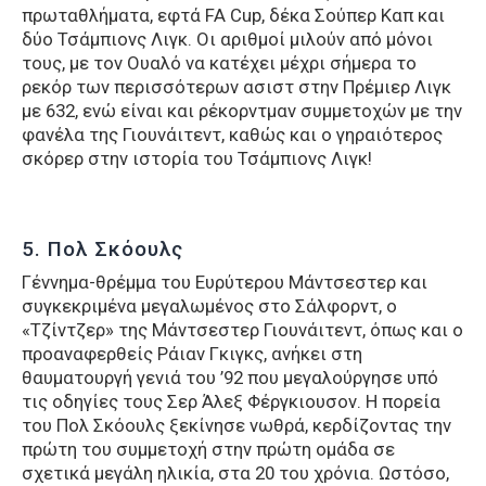
πρωταθλήματα, εφτά FA Cup, δέκα Σούπερ Καπ και
δύο Τσάμπιονς Λιγκ. Οι αριθμοί μιλούν από μόνοι
τους, με τον Ουαλό να κατέχει μέχρι σήμερα το
ρεκόρ των περισσότερων ασιστ στην Πρέμιερ Λιγκ
με 632, ενώ είναι και ρέκορντμαν συμμετοχών με την
φανέλα της Γιουνάιτεντ, καθώς και ο γηραιότερος
σκόρερ στην ιστορία του Τσάμπιονς Λιγκ!
5. Πολ Σκόουλς
Γέννημα-θρέμμα του Ευρύτερου Μάντσεστερ και
συγκεκριμένα μεγαλωμένος στο Σάλφορντ, ο
«Τζίντζερ» της Μάντσεστερ Γιουνάιτεντ, όπως και ο
προαναφερθείς Ράιαν Γκιγκς, ανήκει στη
θαυματουργή γενιά του ’92 που μεγαλούργησε υπό
τις οδηγίες τους Σερ Άλεξ Φέργκιουσον. Η πορεία
του Πολ Σκόουλς ξεκίνησε νωθρά, κερδίζοντας την
πρώτη του συμμετοχή στην πρώτη ομάδα σε
σχετικά μεγάλη ηλικία, στα 20 του χρόνια. Ωστόσο,