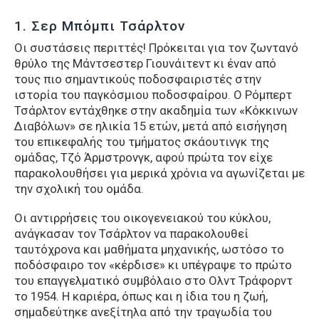
1. Σερ Μπόμπι Τσάρλτον
Οι συστάσεις περιττές! Πρόκειται για τον ζωντανό
θρύλο της Μάντσεστερ Γιουνάιτεντ κι έναν από
τους πιο σημαντικούς ποδοσφαιριστές στην
ιστορία του παγκόσμιου ποδοσφαίρου. Ο Ρόμπερτ
Τσάρλτον εντάχθηκε στην ακαδημία των «Κόκκινων
Διαβόλων» σε ηλικία 15 ετών, μετά από εισήγηση
του επικεφαλής του τμήματος σκάουτινγκ της
ομάδας, Τζό Άρμστρονγκ, αφού πρώτα τον είχε
παρακολουθήσει για μερικά χρόνια να αγωνίζεται με
την σχολική του ομάδα.
Οι αντιρρήσεις του οικογενειακού του κύκλου,
ανάγκασαν τον Τσάρλτον να παρακολουθεί
ταυτόχρονα και μαθήματα μηχανικής, ωστόσο το
ποδόσφαιρο τον «κέρδισε» κι υπέγραψε το πρώτο
του επαγγελματικό συμβόλαιο στο Ολντ Τράφορντ
το 1954. Η καριέρα, όπως και η ίδια του η ζωή,
σημαδεύτηκε ανεξίτηλα από την τραγωδία του