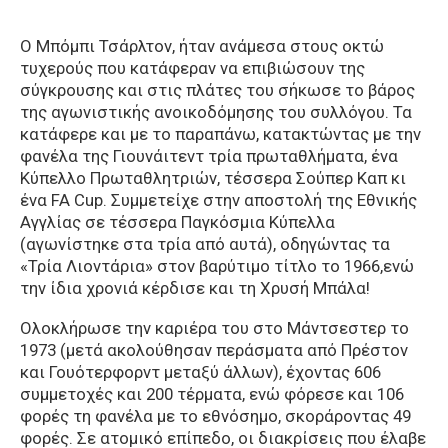
Ο Μπόμπι Τσάρλτον, ήταν ανάμεσα στους οκτώ
τυχερούς που κατάφεραν να επιβιώσουν της
σύγκρουσης και στις πλάτες του σήκωσε το βάρος
της αγωνιστικής ανοικοδόμησης του συλλόγου. Τα
κατάφερε και με το παραπάνω, κατακτώντας με την
φανέλα της Γιουνάιτεντ τρία πρωταθλήματα, ένα
Κύπελλο Πρωταθλητριών, τέσσερα Σούπερ Καπ κι
ένα FA Cup. Συμμετείχε στην αποστολή της Εθνικής
Αγγλίας σε τέσσερα Παγκόσμια Κύπελλα
(αγωνίστηκε στα τρία από αυτά), οδηγώντας τα
«Τρία Λιοντάρια» στον βαρύτιμο τίτλο το 1966,ενώ
την ίδια χρονιά κέρδισε και τη Χρυσή Μπάλα!
Ολοκλήρωσε την καριέρα του στο Μάντσεστερ το
1973 (μετά ακολούθησαν περάσματα από Πρέστον
και Γουότερφορντ μεταξύ άλλων), έχοντας 606
συμμετοχές και 200 τέρματα, ενώ φόρεσε και 106
φορές τη φανέλα με το εθνόσημο, σκοράροντας 49
φορές. Σε ατομικό επίπεδο, οι διακρίσεις που έλαβε