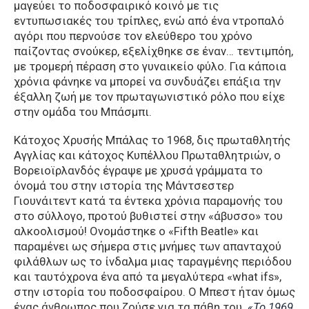
μαγεύει το ποδοσφαιρικό κοινό με τις
εντυπωσιακές του τρίπλες, ενώ από ένα ντροπαλό
αγόρι που περνούσε τον ελεύθερο του χρόνο
παίζοντας σνούκερ, εξελίχθηκε σε έναν… τεντιμπόη,
με τρομερή πέραση στο γυναικείο φύλο. Για κάποια
χρόνια φάνηκε να μπορεί να συνδυάζει επάξια την
έξαλλη ζωή με τον πρωταγωνιστικό ρόλο που είχε
στην ομάδα του Μπάσμπι.
Κάτοχος Χρυσής Μπάλας το 1968, δις πρωταθλητής
Αγγλίας και κάτοχος Κυπέλλου Πρωταθλητριών, ο
Βορειοϊρλανδός έγραψε με χρυσά γράμματα το
όνομά του στην ιστορία της Μάντσεστερ
Γιουνάιτεντ κατά τα έντεκα χρόνια παραμονής του
στο σύλλογο, προτού βυθιστεί στην «άβυσσο» του
αλκοολισμού! Ονομάστηκε ο «Fifth Beatle» και
παραμένει ως σήμερα στις μνήμες των απανταχού
φιλάθλων ως το ίνδαλμα μιας ταραγμένης περιόδου
και ταυτόχρονα ένα από τα μεγαλύτερα «what ifs»,
στην ιστορία του ποδοσφαίρου. Ο Μπεστ ήταν όμως
ένας άνθρωπος που ζούσε για τα πάθη του.
«Το 1969