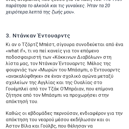
παράτησα το αλκοόλ και τις γυναίκες. Ήταν τα 20
χειρότερα λεπτά της ζωής μου».
3. Ντάνκαν Έντουαρντς
Κι αν ο Τζόρτζ Μπέστ, σίγουρα συνοδεύεται από ένα
«what if», τι να πεί κανείς για τον επόμενο
ποδοσφαιριστή των «Κόκκινων Διαβόλων» στη
λίστα μας, τον Ντάνκαν Έντουαρντς. Μέλος της
φουρνιάς των «Μωρών του Μπάσμπι, ο Έντουαρντς
«ανακαλύφθηκε» σε έναν σχολικό αγώνα μεταξύ
σχολείων της Αγγλίας και της Ουαλίας στο
Γουέμπλεϊ από τον Τζάκ Ο’Μπράιαν, που επίμονα
ζήτησε από τον Μπάσμπι να προχωρήσει στην
απόκτησή του.
Καθώς οι εβδομάδες περνούσαν, ενδιαφέρον για την
απόκτηση του νεαρού μέσου εκδήλωσαν και οι
Άστον Βίλα και Γούλβς, που θέλησαν να