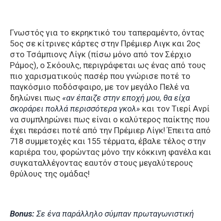
Γνωστός για το εκρηκτικό του ταπεραμέντο, όντας
5ος σε κίτρινες κάρτες στην Πρέμιερ Λιγκ και 2ος
στο Τσάμπιονς Λίγκ (πίσω μόνο από τον Σέρχιο
Ράμος), ο Σκόουλς, περιγράφεται ως ένας από τους
πιο χαρισματικούς πασέρ που γνώρισε ποτέ το
παγκόσμιο ποδόσφαιρο, με τον μεγάλο Πελέ να
δηλώνει πως
«αν έπαιζε στην εποχή μου, θα είχα
σκοράρει πολλά περισσότερα γκολ»
και τον Τιερί Ανρί
να συμπληρώνει πως είναι ο καλύτερος παίκτης που
έχει περάσει ποτέ από την Πρέμιερ Λίγκ! Έπειτα από
718 συμμετοχές και 155 τέρματα, έβαλε τέλος στην
καριέρα του, φορώντας μόνο την κόκκινη φανέλα και
συγκαταλλέγοντας εαυτόν στους μεγαλύτερους
θρύλους της ομάδας!
Bonus:
Σε ένα παράλληλο σύμπαν πρωταγωνιστική