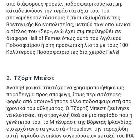
από διάφορους φορείς, ποδοσφαιρικούς και μη,
καταδεικνύουν την τεράστια αξία του. Του
απονεμήθηκαν τέσσερις τίτλοι αξιωμάτων της
Βρετανικής Κοινοπολιτείας, μεταξύ των οποίων και
ο τίτλος του «Σερ», ενώ έχει συμπεριληφθέι σε
διάφορα Hall of Fames όπως αυτό του Αγγλικού
Ποδοσφαίρου ή στη προσωπική λίστα με τους 100
Καλύτερους Ποδοσφαιριστές δια χειρός Πελέ!
2. Τζόρτ Μπέστ
Αγαπήθηκε και ταυτόχρονα χρησιμοποιήθηκε ως
παράδειγμα προς αποφυγή, ίσως περισσότερες
φορές από οποιονδήποτε άλλο ποδοσφαιριστή στα
χρονικά του αθλήματος. Ο Τζόρτζ Μπεστ ξεκίνησε
να κλοτσάει τη στρογγυλή θεά σε μια περίοδο που η
γενέτειρά του, το Μπέλφαστ της Βόρειας Ιρλανδίας,
εισερχόταν στα γνωστά «Troubles», την ταραχώδη
αυτή περίοδο ένοπλων συγκρόυσεων μεταξύ του IRA