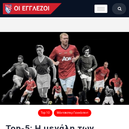
LONDON CALLING
ΚΑΤΗΓΟΡΙΕΣ
ΣΤΗΛΕΣ
ΒΑΘΜΟΛΟΓΙΕΣ
ΟΜΑΔΕΣ
ΠΟΙΟΙ ΕΙΜΑΣΤΕ
Top 10
Μάντσεστερ Γιουνάιτεντ
Top-5: H μεγάλη των