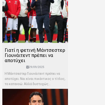
Γιατί η φετινή Μάντσεστερ
Γιουνάιτεντ πρέπει να
αποτύχει
29/09/2025
Η Μάντσεστερ Γιουνάιτεντ πρέπει να
αποτύχει. Ναι είναι πικάντικος ο τίτλος,
το κατανοώ. Αλλά δυστυχώς...