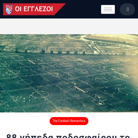
LONDON CALLING
ΚΑΤΗΓΟΡΙΕΣ
ΣΤΗΛΕΣ
ΒΑΘΜΟΛΟΓΙΕΣ
ΟΜΑΔΕΣ
ΠΟΙΟΙ ΕΙΜΑΣΤΕ
The Football Romantics
88 γήπεδα ποδοσφαίρου το