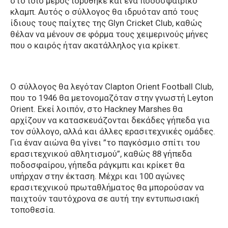
στο ίδιο μέρος ιδρύθηκε και ένα ποδοσφαιρικό
κλαμπ. Αυτός ο σύλλογος θα ιδρυόταν από τους
ίδιους τους παίχτες της Glyn Cricket Club, καθώς
θέλαν να μένουν σε φόρμα τους χειμερινούς μήνες
που ο καιρός ήταν ακατάλληλος για κρίκετ.
Ο σύλλογος θα λεγόταν Clapton Orient Football Club,
που το 1946 θα μετονομαζόταν στην γνωστή Leyton
Orient. Εκεί λοιπόν, στο Hackney Marshes θα
αρχίζουν να κατασκευάζονται δεκάδες γήπεδα για
τον σύλλογο, αλλά και άλλες ερασιτεχνικές ομάδες.
Για έναν αιώνα θα γίνει ”το παγκόσμιο σπίτι του
ερασιτεχνικού αθλητισμού”, καθώς 88 γήπεδα
ποδοσφαίρου, γήπεδα ράγκμπι και κρίκετ θα
υπήρχαν στην έκταση. Μέχρι και 100 αγώνες
ερασιτεχνικού πρωταθλήματος θα μπορούσαν να
παιχτούν ταυτόχρονα σε αυτή την εντυπωσιακή
τοποθεσία.