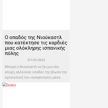
Ο οπαδός της Νιούκαστλ
που κατέκτησε τις καρδιές
μιας ολόκληρης ισπανικής
πόλης
11/01/2022
Μπορεί η Νιούκαστλ να ζει μια νέα
εποχή, αλλά ένας οπαδός της βίωσε την
προσωπική του «αναγέννηση» μέσα...