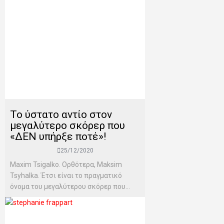
Το ύστατο αντίο στον
μεγαλύτερο σκόρερ που
«ΔΕΝ υπήρξε ποτέ»!
25/12/2020
Maxim Tsigalko. Ορθότερα, Maksim
Tsyhalka. Έτσι είναι το πραγματικό
όνομα του μεγαλύτερου σκόρερ που...