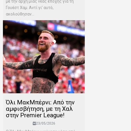
με την αρχή μιας νέας εποχής για τη
Γουέστ Χαμ. Αντί γι’ αυτό,
ακολούθησαν...
Όλι ΜακΜπέρνι: Aπό την
αμφισβήτηση, με τη Χαλ
στην Premier League!
23/05/2026