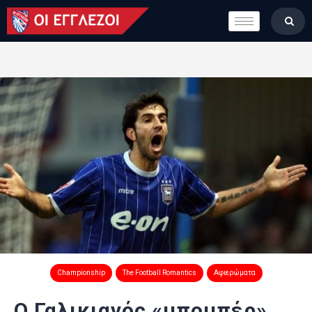
LONDON CALLING
ΚΑΤΗΓΟΡΙΕΣ
ΣΤΗΛΕΣ
ΒΑΘΜΟΛΟΓΙΕΣ
ΟΜΑΔΕΣ
ΠΟΙΟΙ ΕΙΜΑΣΤΕ
Championship
The Football Romantics
Αφιερώματα
Ο Γαλικιανός «μπομπέρ»