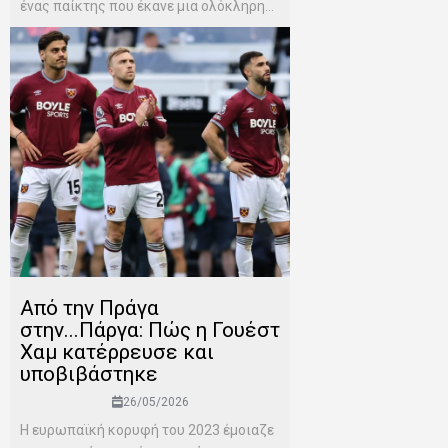
ένας παίκτης που έκανε μια ολόκληρη...
Από την Πράγα
στην...Πάργα: Πώς η Γουέστ
Χαμ κατέρρευσε και
υποβιβάστηκε
26/05/2026
Η ευρωπαϊκή κορυφή του 2023 έμοιαζε