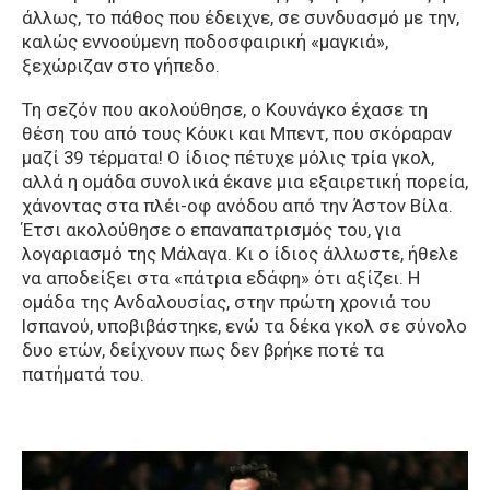
άλλως, το πάθος που έδειχνε, σε συνδυασμό με την,
καλώς εννοούμενη ποδοσφαιρική «μαγκιά»,
ξεχώριζαν στο γήπεδο.
Τη σεζόν που ακολούθησε, ο Κουνάγκο έχασε τη
θέση του από τους Κόυκι και Μπεντ, που σκόραραν
μαζί 39 τέρματα! Ο ίδιος πέτυχε μόλις τρία γκολ,
αλλά η ομάδα συνολικά έκανε μια εξαιρετική πορεία,
χάνοντας στα πλέι-οφ ανόδου από την Άστον Βίλα.
Έτσι ακολούθησε ο επαναπατρισμός του, για
λογαριασμό της Μάλαγα. Κι ο ίδιος άλλωστε, ήθελε
να αποδείξει στα «πάτρια εδάφη» ότι αξίζει. Η
ομάδα της Ανδαλουσίας, στην πρώτη χρονιά του
Ισπανού, υποβιβάστηκε, ενώ τα δέκα γκολ σε σύνολο
δυο ετών, δείχνουν πως δεν βρήκε ποτέ τα
πατήματά του.