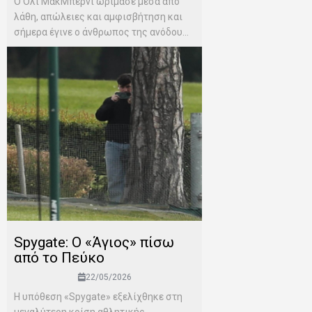
Ο Όλι ΜακΜπέρνι ωρίμασε μέσα από
λάθη, απώλειες και αμφισβήτηση και
σήμερα έγινε ο άνθρωπος της ανόδου...
Spygate: Ο «Άγιος» πίσω
από το Πεύκο
22/05/2026
Η υπόθεση «Spygate» εξελίχθηκε στη
μεγαλύτερη κρίση αθλητικής