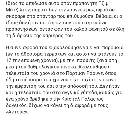
ίδιος το απέδωσε αυτό στον προπονητή Τζιμ
Μάτζιλτον, παρότι δεν τον «συνέφερε», αφού δε
σκόραρε στα στάνταρ που επιθυμούσε. Βέβαια, κι ο
ίδιος δεν ήταν ποτέ φαν των «απαιτητικών»
προπονήσεων, όντας φαν του καλού φαγητού σε όλη
τη διάρκεια της καριέρας του.
Η συνεισφορά του εξακολούθησε να είναι παρόμοια
(με το άθροισμα τερμάτων και ασίστ να φτάνουν τα
17 την επόμενη χρονιά), με την Ίπσουιτς ξανά στη
μέση του βαθμολογικού πίνακα. Ακολούθησε η
τελευταία του χρονιά στο Πόρτμαν Ρόουντ, όπου
ήδη το πέρασμα του χρόνου είχε αρχίσει να κάνει
την εμφάνισή του και στην απόδοσή του. Δεν ήταν
και η τελευταία του στα αγγλικά γήπεδα, καθώς για
ένα χρόνο βρέθηκε στην Κρίσταλ Πάλας ως
δανεικός, δίχως να κάνει τη διαφορά με τους
«Αετούς».