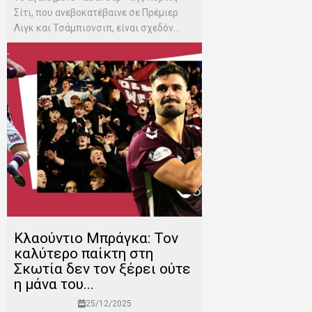
Σίτι, που ανεβοκατέβαινε σε Πρέμιερ
Λιγκ και Τσάμπιονσιπ, είναι σχεδόν...
Κλαούντιο Μπράγκα: Τον
καλύτερο παίκτη στη
Σκωτία δεν τον ξέρει ούτε
η μάνα του...
25/12/2025