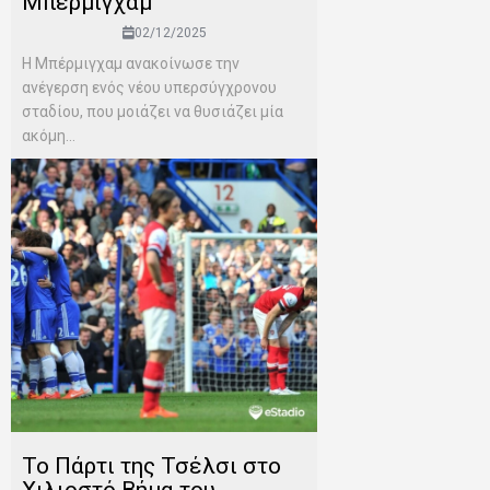
Μπέρμιγχαμ
02/12/2025
Η Μπέρμιγχαμ ανακοίνωσε την
ανέγερση ενός νέου υπερσύγχρονου
σταδίου, που μοιάζει να θυσιάζει μία
ακόμη...
To Πάρτι της Τσέλσι στο
Χιλιοστό Βήμα του