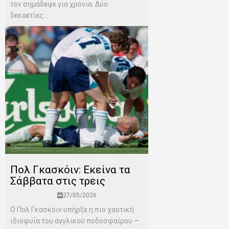
τον σημάδεψε για χρόνια. Δύο
δεκαετίες...
Πολ Γκασκόιν: Εκείνα τα
Σάββατα στις τρεις
27/05/2026
Ο Πολ Γκασκόιν υπήρξε η πιο χαοτική
ιδιοφυΐα του αγγλικού ποδοσφαίρου —