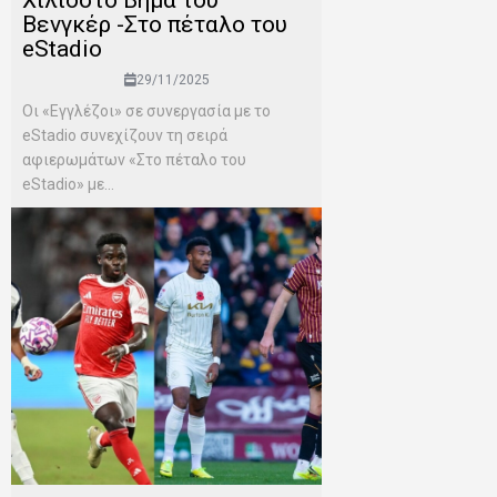
Βενγκέρ -Στο πέταλο του
eStadio
29/11/2025
Οι «Εγγλέζοι» σε συνεργασία με το
eStadio συνεχίζουν τη σειρά
αφιερωμάτων «Στο πέταλο του
eStadio» με...