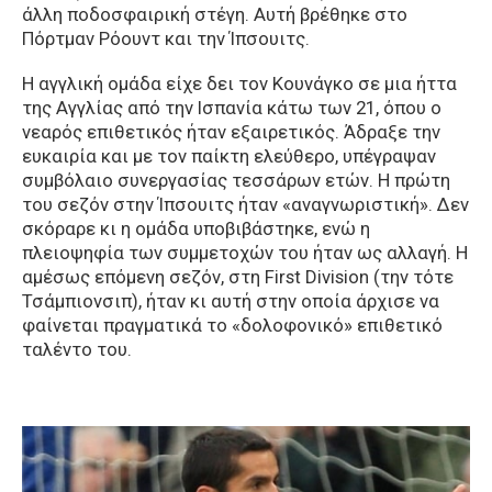
άλλη ποδοσφαιρική στέγη. Αυτή βρέθηκε στο
Πόρτμαν Ρόουντ και την Ίπσουιτς.
Η αγγλική ομάδα είχε δει τον Κουνάγκο σε μια ήττα
της Αγγλίας από την Ισπανία κάτω των 21, όπου ο
νεαρός επιθετικός ήταν εξαιρετικός. Άδραξε την
ευκαιρία και με τον παίκτη ελεύθερο, υπέγραψαν
συμβόλαιο συνεργασίας τεσσάρων ετών. Η πρώτη
του σεζόν στην Ίπσουιτς ήταν «αναγνωριστική». Δεν
σκόραρε κι η ομάδα υποβιβάστηκε, ενώ η
πλειοψηφία των συμμετοχών του ήταν ως αλλαγή. Η
αμέσως επόμενη σεζόν, στη First Division (την τότε
Τσάμπιονσιπ), ήταν κι αυτή στην οποία άρχισε να
φαίνεται πραγματικά το «δολοφονικό» επιθετικό
ταλέντο του.