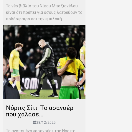
Το νέο βιβλίο του Νίκου Μποζιονέλου
είναι ότι πρέπει για όσους λατρεύουν το
ποδόσφαιρο και την εμπλοκή...
Νόριτς Σίτι: Το ασανσέρ
που χάλασε...
28/12/2025
Το αγαπημένο «ασανσέρ» της Νόριτς