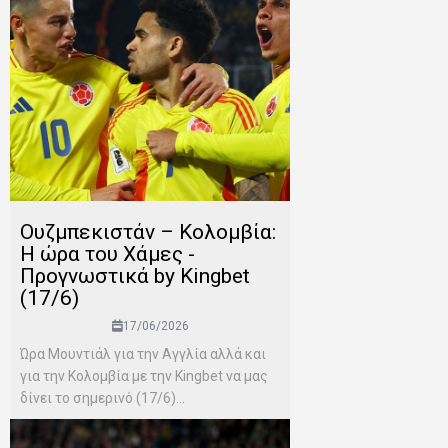
Ουζμπεκιστάν – Κολομβία:
Η ώρα του Χάμες -
Προγνωστικά by Kingbet
(17/6)
17/06/2026
Ώρα Μουντιάλ για την Αγγλία αλλά και
για την Κολομβία με την Kingbet να μας
δίνει το σημερινό (17/6)...