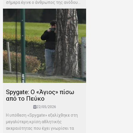
σήμερα έγινε ο άνθρωπος της ανόδου...
Spygate: Ο «Άγιος» πίσω
από το Πεύκο
22/05/2026
Η υπόθεση «Spygate» εξελίχθηκε στη
μεγαλύτερη κρίση αθλητικής
ακεραιότητας που έχει γνωρίσει τα