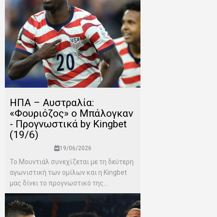
ΗΠΑ – Αυστραλία:
«Φουριόζος» ο Μπάλογκαν
- Προγνωστικά by Kingbet
(19/6)
19/06/2026
Το Μουντιάλ συνεχίζεται με τη δεύτερη
αγωνιστική των ομίλων και η Kingbet
μας δίνει το προγνωστικό της...