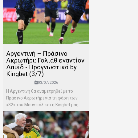
Αργεντινή – Πράσινο
Ακρωτήρι: Γολιάθ εναντίον
Δαυίδ - Προγνωστικά by
Kingbet (3/7)
03/07/2026
Η Αργεντινή θα αναμετρηθεί με το
Πράσινο Ακρωτήρι για τη φάση των
«32» του Μουντιάλ και η Kingbet μας...