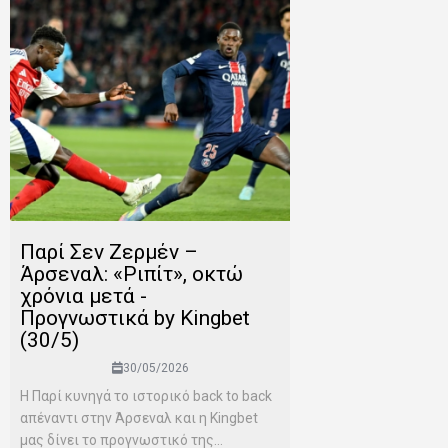
Παρί Σεν Ζερμέν –
Άρσεναλ: «Ριπίτ», οκτώ
χρόνια μετά -
Προγνωστικά by Kingbet
(30/5)
30/05/2026
Η Παρί κυνηγά το ιστορικό back to back
απέναντι στην Άρσεναλ και η Kingbet
μας δίνει το προγνωστικό της...