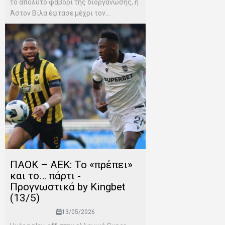
το απόλυτο φαβορί της διοργάνωσης, η
Άστον Βίλα έφτασε μέχρι τον...
ΠΑΟΚ – ΑΕΚ: Το «πρέπει»
και το… πάρτι -
Προγνωστικά by Kingbet
(13/5)
13/05/2026