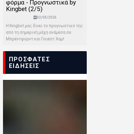
φόρμα - Προγνωστικά by
Kingbet (2/5)
02/05/2026
Η Kingbet μας δίνει το προγνωστικό της
από τη σημερινή μάχη ανάμεσα σε
Μπρέντφορντ και Γουέστ Χαμ!
ΠΡΟΣΦΑΤΕΣ
ΕΙΔΗΣΕΙΣ