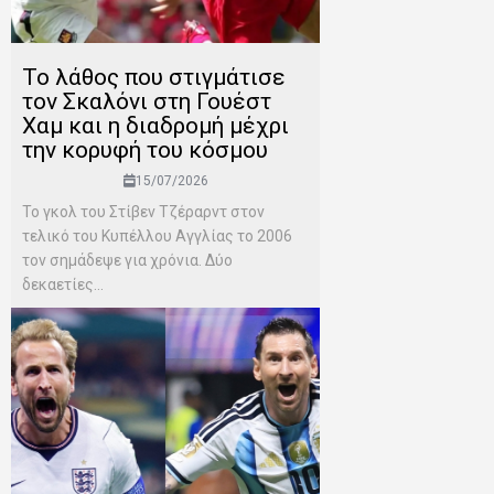
Το λάθος που στιγμάτισε
τον Σκαλόνι στη Γουέστ
Χαμ και η διαδρομή μέχρι
την κορυφή του κόσμου
15/07/2026
Το γκολ του Στίβεν Τζέραρντ στον
τελικό του Κυπέλλου Αγγλίας το 2006
τον σημάδεψε για χρόνια. Δύο
δεκαετίες...