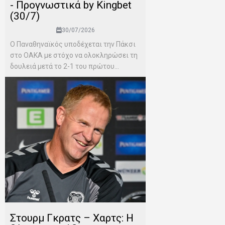
- Προγνωστικά by Kingbet
(30/7)
30/07/2026
Ο Παναθηναϊκός υποδέχεται την Πάκσι
στο ΟΑΚΑ με στόχο να ολοκληρώσει τη
δουλειά μετά το 2-1 του πρώτου...
Στουρμ Γκρατς – Χαρτς: Η