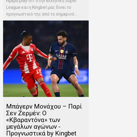
Ημέρα play-off στην ελληνική Super
League και η Kingbet μας δίνει το
προγνωστικό της από το σημερινό...
Μπάγερν Μονάχου – Παρί
Σεν Ζερμέν: Ο
«Κβαραντόνα» των
μεγάλων αγώνων -
Προγνωστικά by Kingbet