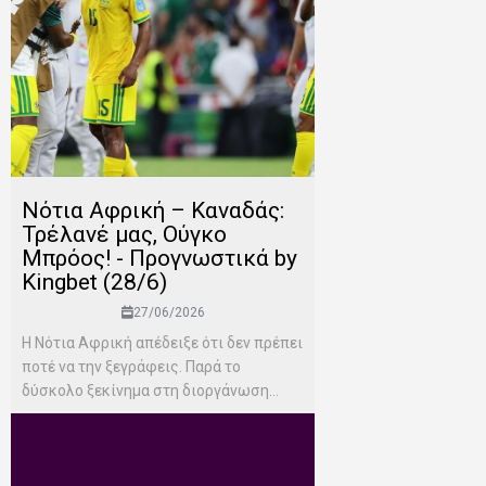
Νότια Αφρική – Καναδάς:
Τρέλανέ μας, Ούγκο
Μπρόος! - Προγνωστικά by
Kingbet (28/6)
27/06/2026
Η Νότια Αφρική απέδειξε ότι δεν πρέπει
ποτέ να την ξεγράφεις. Παρά το
δύσκολο ξεκίνημα στη διοργάνωση...