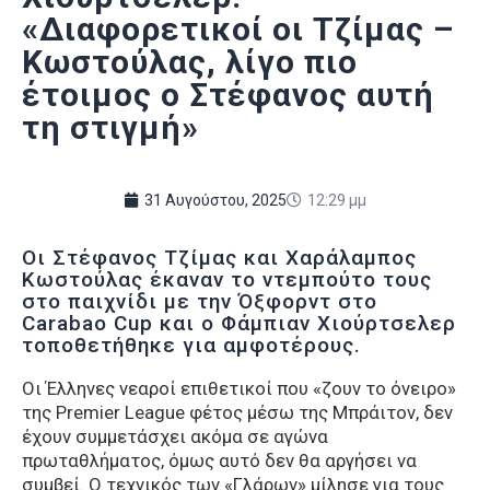
«Διαφορετικοί οι Τζίμας –
Κωστούλας, λίγο πιο
έτοιμος ο Στέφανος αυτή
τη στιγμή»
31 Αυγούστου, 2025
12:29 μμ
Οι Στέφανος Τζίμας και Χαράλαμπος
Κωστούλας έκαναν το ντεμπούτο τους
στο παιχνίδι με την Όξφορντ στο
Carabao Cup και ο Φάμπιαν Χιούρτσελερ
τοποθετήθηκε για αμφοτέρους.
Οι Έλληνες νεαροί επιθετικοί που «ζουν το όνειρο»
της Premier League φέτος μέσω της Μπράιτον, δεν
έχουν συμμετάσχει ακόμα σε αγώνα
πρωταθλήματος, όμως αυτό δεν θα αργήσει να
συμβεί. Ο τεχνικός των «Γλάρων» μίλησε για τους