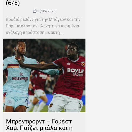
(6/5)
06/05/2026
Βραδιά ρεβάνς για την Μπάγερν και την
Παρί με όλον τον πλανήτη να περιμένει
ανάλογη παράσταση με αυτή...
Μπρέντφορντ – Γουέστ
Χαμ: Παίζει μπάλα και η