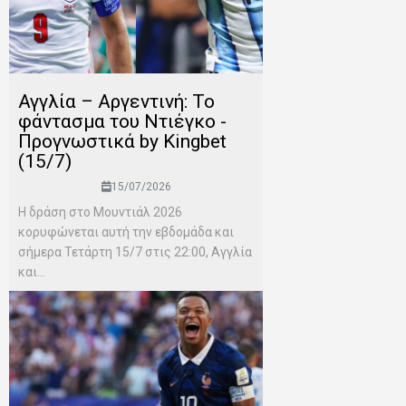
Αγγλία – Αργεντινή: Το
φάντασμα του Ντιέγκο -
Προγνωστικά by Kingbet
(15/7)
15/07/2026
Η δράση στο Μουντιάλ 2026
κορυφώνεται αυτή την εβδομάδα και
σήμερα Τετάρτη 15/7 στις 22:00, Αγγλία
και...