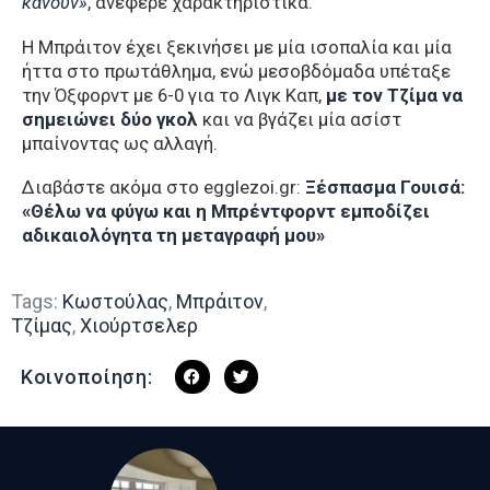
κάνουν»
, ανέφερε χαρακτηριστικά.
Η Μπράιτον έχει ξεκινήσει με μία ισοπαλία και μία
ήττα στο πρωτάθλημα, ενώ μεσοβδόμαδα υπέταξε
την Όξφορντ με 6-0 για το Λιγκ Καπ,
με τον Τζίμα να
σημειώνει δύο γκολ
και να βγάζει μία ασίστ
μπαίνοντας ως αλλαγή.
Διαβάστε ακόμα στο egglezoi.gr:
Ξέσπασμα Γουισά:
«Θέλω να φύγω και η Μπρέντφορντ εμποδίζει
αδικαιολόγητα τη μεταγραφή μου»
Tags:
Κωστούλας
,
Μπράιτον
,
Τζίμας
,
Χιούρτσελερ
Κοινοποίηση: