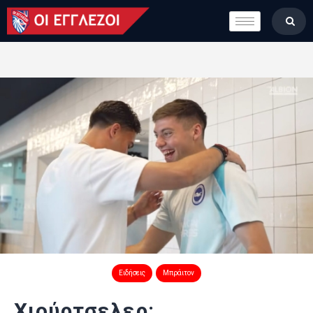
LONDON CALLING
ΚΑΤΗΓΟΡΙΕΣ
ΣΤΗΛΕΣ
ΒΑΘΜΟΛΟΓΙΕΣ
ΟΜΑΔΕΣ
ΠΟΙΟΙ ΕΙΜΑΣΤΕ
Ειδήσεις
Μπράιτον
Χιούρτσελερ: