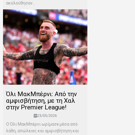
ακολούθησαν...
Όλι ΜακΜπέρνι: Aπό την
αμφισβήτηση, με τη Χαλ
στην Premier League!
23/05/2026
Ο Όλι ΜακΜπέρνι ωρίμασε μέσα από
λάθη, απώλειες και αμφισβήτηση και