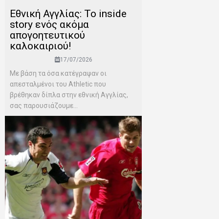
Εθνική Αγγλίας: Το inside
story ενός ακόμα
απογοητευτικού
καλοκαιριού!
17/07/2026
Mε βάση τα όσα κατέγραψαν οι
απεσταλμένοι του Αthletic που
βρέθηκαν δίπλα στην εθνική Αγγλίας,
σας παρουσιάζουμε...